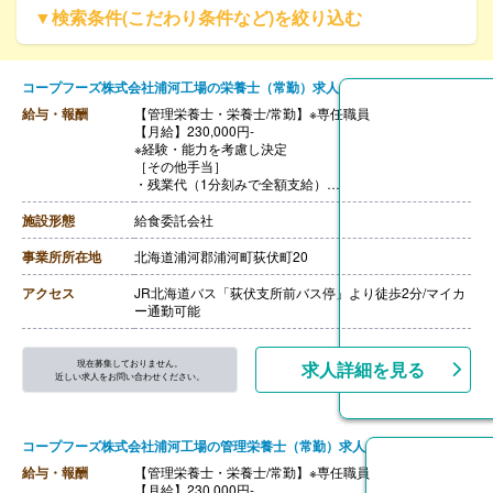
▼検索条件(こだわり条件など)を絞り込む
コープフーズ株式会社浦河工場の栄養士（常勤）求人
給与・報酬
【管理栄養士・栄養士/常勤】※専任職員
【月給】230,000円-
※経験・能力を考慮し決定
［その他手当］
・残業代（1分刻みで全額支給）
・資格手当 管理栄養士10,000円/月、栄養士5,000円/月
・家族手当 10,000円/人※18歳未満の扶養家族が対象
施設形態
給食委託会社
【賞与】なし
※実績として年2回で各80,000円
事業所所在地
北海道浦河郡浦河町荻伏町20
【通勤手当】あり※片道2km以上で規定に基づき支給
【昇給】あり
アクセス
JR北海道バス「荻伏支所前バス停」より徒歩2分/マイカ
ー通勤可能
現在募集しておりません。
求人詳細を見る
近しい求人をお問い合わせください。
コープフーズ株式会社浦河工場の管理栄養士（常勤）求人
給与・報酬
【管理栄養士・栄養士/常勤】※専任職員
【月給】230,000円-