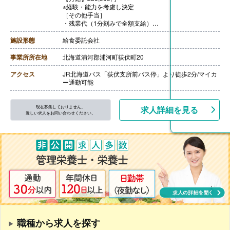
※経験・能力を考慮し決定
［その他手当］
・残業代（1分刻みで全額支給）
・資格手当 管理栄養士10,000円/月、栄養士5,000円/月
・家族手当 10,000円/人※18歳未満の扶養家族が対象
施設形態
給食委託会社
【賞与】なし
※実績として年2回で各80,000円
事業所所在地
北海道浦河郡浦河町荻伏町20
【通勤手当】あり※片道2km以上で規定に基づき支給
【昇給】あり
アクセス
JR北海道バス「荻伏支所前バス停」より徒歩2分/マイカ
ー通勤可能
現在募集しておりません。
求人詳細を見る
近しい求人をお問い合わせください。
職種から求人を探す