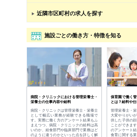
近隣市区町村の求人を探す
施設ごとの働き方・特徴を知る
病院・クリニックにおける管理栄養士・
保育園で働く管
栄養士の仕事内容や給料
とは？給料や仕
病院・クリニックは管理栄養士・栄養士
管理栄養士・栄
として幅広い業務が経験できる職場で
大変やりがいが
す。実際に働く方のアンケート結果もふ
供した子供の顔
まえつつ、病院・クリニックの給料は高
ことができます
いのか、給食部門や臨床部門で業務はど
のアンケート結
のように違うのかといった点を詳しく解
食育に関する業