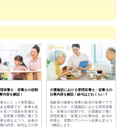
理栄養士・栄養士の役割
介護施設における管理栄養士・栄養士の
事内容を解説！
仕事内容を解説！給与はどれくらい？
養士にとって保育園は、
高齢者の健康を食事の提供や栄養ケアで
ある職場です。食事を提
支えるのが、介護施設における管理栄養
を見つつ成長を実感する
士・栄養士の役割です。介護施設で働く
。保育園で実際に働く方
管理栄養士・栄養士の仕事内容、給与や
果を踏まえつつ、給食や
待遇を、実際のアンケート結果も交えつ
務の内容、給与などの待
つ解説します。