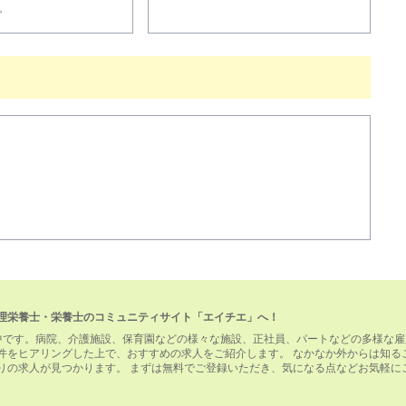
。
理栄養士・栄養士のコミュニティサイト「エイチエ」へ！
中です。病院、介護施設、保育園などの様々な施設、正社員、パートなどの多様な雇
件をヒアリングした上で、おすすめの求人をご紹介します。 なかなか外からは知る
りの求人が見つかります。 まずは無料でご登録いただき、気になる点などお気軽に