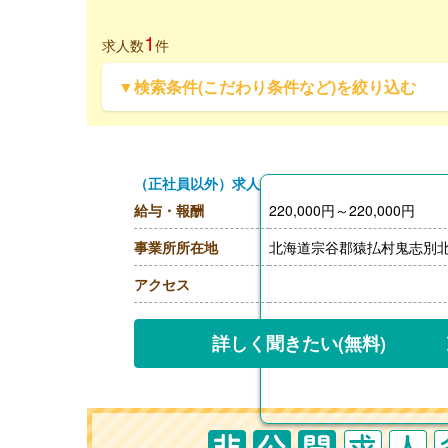
1
求人数
件
▼検索条件(こだわり条件など)を絞り込む
（正社員以外）求人
給与・報酬
220,000円～220,000円
事業所所在地
北海道宗谷郡猿払村鬼志別
アクセス
詳しく聞きたい
(無料)