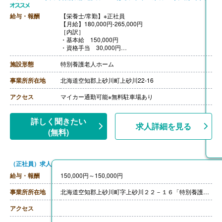
給与・報酬
【栄養士/常勤】※正社員
【月給】180,000円-265,000円
［内訳］
・基本給 150,000円
・資格手当 30,000円
・職務手当 0円-40,000円
・職能手当 0円-45,000円
施設形態
特別養護老人ホーム
※職務手当,職能手当は当社査定表による
【賞与】年2回（計2.00ヶ月分）※前年度実績
事業所所在地
北海道空知郡上砂川町上砂川22-16
【通勤手当】あり（上限31,600円/月）
【昇給】なし
アクセス
マイカー通勤可能※無料駐車場あり
【退職金】あり※勤続5年以上
詳しく聞きたい
求人詳細を見る
(無料)
（正社員）求人
給与・報酬
150,000円～150,000円
事業所所在地
北海道空知郡上砂川町字上砂川２２－１６「特別養護老人ホーム はるにれ荘」
アクセス