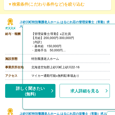
▼検索条件(こだわり条件など)を絞り込む
上砂川町特別養護老人ホーム はるにれ荘の管理栄養士（常勤）求
人
給与・報酬
【管理栄養士/常勤】※正社員
【月給】200,000円-300,000円
［内訳］
・基本給 150,000円
・資格手当 50,000円
・職務手当 0円-40,000円
・職能手当 0円-60,000円
施設形態
特別養護老人ホーム
※職務手当,職能手当は当社査定表による
【賞与】年2回（計2.00ヶ月分）※前年度実績
事業所所在地
北海道空知郡上砂川町上砂川22-16
【通勤手当】あり（上限31,600円/月）
【昇給】なし
アクセス
マイカー通勤可能※無料駐車場あり
【退職金】あり※勤続5年以上
詳しく聞きたい
求人詳細を見る
(無料)
上砂川町特別養護老人ホーム はるにれ荘の栄養士（常勤）求人