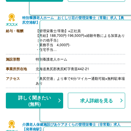
特別養護老人ホーム おくしり荘の管理栄養士（常勤）求人【奥
尻空港駅】
給与・報酬
【管理栄養士/常勤】※正社員
【月給】188,700円-196,500円※経験年数による加算あり
［その他手当］
・業務手当 4,000円-
・住宅手当
・寒冷地手当
【賞与】年2回（計4.30ヶ月分）※前年度実績、採用年度
施設形態
特別養護老人ホーム
は2.90ヶ月分
【通勤手当】あり（上限2,000円-12,900円/月）※片道2k
事業所所在地
北海道奥尻郡奥尻町字青苗442-21
m以上
アクセス
「奥尻空港」より車で4分/マイカー通勤可能※無料駐車場
あり
詳しく聞きたい
求人詳細を見る
(無料)
介護老人保健施設ぴあケアさくらの管理栄養士（非常勤）求人
【発寒南駅】