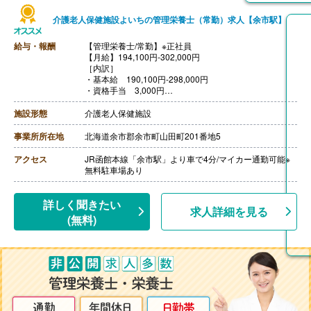
介護老人保健施設よいちの管理栄養士（常勤）求人【余市駅】
給与・報酬
【管理栄養士/常勤】※正社員
【月給】194,100円-302,000円
［内訳］
・基本給 190,100円-298,000円
・資格手当 3,000円
・処遇改善手当 1,000円
［その他手当］
施設形態
介護老人保健施設
・住宅手当 上限20,000円
【賞与】年2回（計1.75ヶ月分）※前年度実績
事業所所在地
北海道余市郡余市町山田町201番地5
【通勤手当】あり（上限20,000円/月）※20円/km×勤務日
数
アクセス
JR函館本線「余市駅」より車で4分/マイカー通勤可能※
【昇給】あり（1月あたり1,000円-3,000円）※前年度実
無料駐車場あり
績
【退職金】あり※勤続3年以上
詳しく聞きたい
求人詳細を見る
(無料)