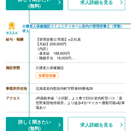
求人詳細を見る
(無料)
介護老人保健施設コミュニティホーム岩内の管理栄養士（常勤）
求人
給与・報酬
【管理栄養士/常勤】※正社員
【月給】206,600円
［内訳］
・基本給 188,600円
・職務手当 18,000円
［その他手当］
・住宅手当
施設形態
介護老人保健施設
・燃料手当
加算型老健
・扶養手当
【賞与】年2回（計3.50ヶ月分）※前年度実績
【通勤手当】あり（上限45,000円/月）
事業所所在地
北海道岩内郡岩内町字野束69番地26
【昇給】あり（1月あたり1,200円-1,500円）※前年度実
績
アクセス
JR函館本線「小沢駅」より車で23分/岩内町営バス「道
【退職金】あり※勤続3年以上
営野束団地停留所」より徒歩4分/マイカー通勤可能※駐車
場あり
詳しく聞きたい
求人詳細を見る
(無料)