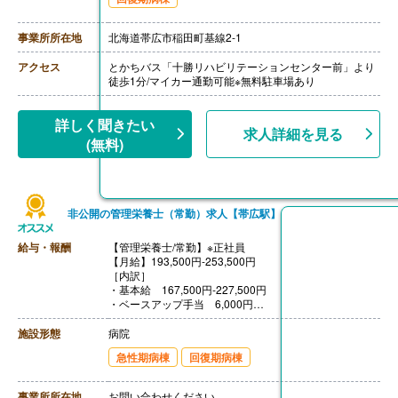
・家族手当 配偶者16,000円、他扶養親族5,500円/人
【賞与】年3回（計4.50ヶ月分）※前年度実績
【通勤手当】あり（上限31,600円/月）
事業所所在地
北海道帯広市稲田町基線2-1
【昇給】あり（1月あたり1.30％）※前年度実績
【退職金】あり※勤続3年以上
アクセス
とかちバス「十勝リハビリテーションセンター前」より
徒歩1分/マイカー通勤可能※無料駐車場あり
詳しく聞きたい
求人詳細を見る
(無料)
非公開の管理栄養士（常勤）求人【帯広駅】
給与・報酬
【管理栄養士/常勤】※正社員
【月給】193,500円-253,500円
［内訳］
・基本給 167,500円-227,500円
・ベースアップ手当 6,000円
・職務手当 20,000円
［その他手当］
施設形態
病院
・住宅手当 0円-25,000円
急性期病棟
回復期病棟
・家族手当 配偶者16,000円、他扶養親族5,500円/人
【賞与】年3回（計4.50ヶ月分）※前年度実績
【通勤手当】あり（上限31,600円/月）
事業所所在地
お問い合わせください