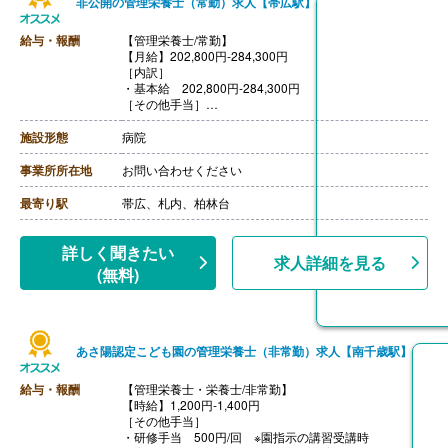
非公開の管理栄養士（常勤）求人【帯広駅】
給与・報酬
【管理栄養士/常勤】
【月給】202,800円-284,300円
［内訳］
・基本給 202,800円-284,300円
［その他手当］
・住居手当 上限29,000円
・扶養手当 配偶者:6,500円、子:10,000円/人
施設形態
病院
・寒冷地手当 世帯主:26,380円、世帯主（単身）:14,58
0円、その他:10,340円 ※11月-3月毎月支給
事業所所在地
お問い合わせください
【賞与】年2回（計3.30ヶ月分）※前年度実績
【通勤手当】あり（上限40,100円/月）
最寄り駅
帯広、札内、柏林台
【昇給】あり（1月あたり5,900円-8,100円）※前年度実
績
【退職金】あり※勤続1年以上
詳しく聞きたい
求人詳細を見る
(無料)
あさ陽認定こども園の管理栄養士（非常勤）求人【南千歳駅】
給与・報酬
【管理栄養士・栄養士/非常勤】
【時給】1,200円-1,400円
［その他手当］
・研修手当 500円/回 ※園指示の講習受講時