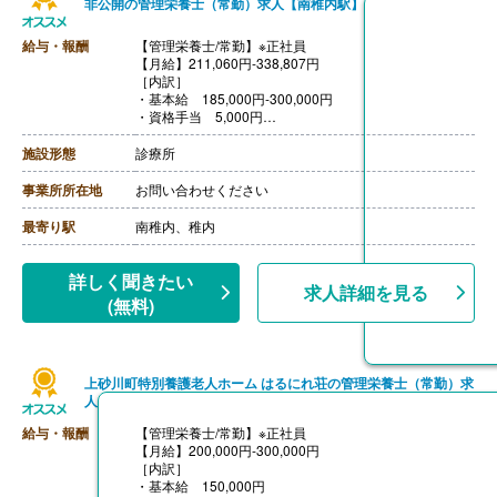
非公開の管理栄養士（常勤）求人【南稚内駅】
給与・報酬
【管理栄養士/常勤】※正社員
【月給】211,060円-338,807円
［内訳］
・基本給 185,000円-300,000円
・資格手当 5,000円
・固定残業代 21,060円-33,807円
［その他手当］
施設形態
診療所
・住宅手当 20,000円（親の住宅より通勤の場合は対象
外）
事業所所在地
お問い合わせください
【賞与】年2回（計3.00ヶ月分）※前年度実績
【通勤手当】あり（上限25,000円/月）
最寄り駅
南稚内、稚内
【昇給】あり（1月あたり3,000円）※前年度実績
【退職金】あり※勤続3年以上
詳しく聞きたい
求人詳細を見る
(無料)
上砂川町特別養護老人ホーム はるにれ荘の管理栄養士（常勤）求
人
給与・報酬
【管理栄養士/常勤】※正社員
【月給】200,000円-300,000円
［内訳］
・基本給 150,000円