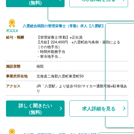
(無料)
八雲総合病院の管理栄養士（常勤）求人【八雲駅】
給与・報酬
【管理栄養士/常勤】※正社員
【月給】224,400円 ※八雲町給与条例・規則による
［その他手当］
・時間外勤務手当
・寒冷地手当
・住宅手当
【賞与】年2回（計4.60ヶ月分）※前年度実績、初年度は
施設形態
病院
減額あり
【通勤手当】あり（上限42,000円/月）※片道2km以上の
事業所所在地
北海道二海郡八雲町東雲町50
方
【昇給】あり（1月あたり1.00％-1.03％）※前年度実績
アクセス
JR「八雲駅」より徒歩10分/マイカー通勤可能※駐車場あ
【退職金】あり※勤続1年以上
り
詳しく聞きたい
求人詳細を見る
(無料)