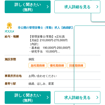
詳しく聞きたい
求人詳細を見る
(無料)
非公開の管理栄養士（常勤）求人【銭函駅】
給与・報酬
【管理栄養士/常勤】※正社員
【月給】210,000円-270,000円
［内訳］
・基本給 190,000円-250,000円
・研究手当 10,000円
・ベースアップ手当 10,000円
【賞与】年2回（計4.30ヶ月分）※前年度実績
施設形態
病院
【通勤手当】あり（上限20,900円/月）※片道2km以上
急性期病棟
慢性期病棟
回復期病棟
【昇給】なし
【退職金】あり※勤続3年以上
事業所所在地
お問い合わせください
最寄り駅
銭函、ほしみ、星置
詳しく聞きたい
求人詳細を見る
(無料)