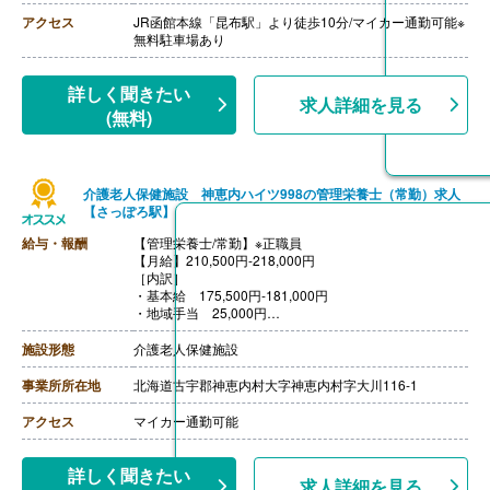
よび同居の扶養親族2,000円
【賞与】年2回（計3.50ヶ月分）※前年度実績
アクセス
JR函館本線「昆布駅」より徒歩10分/マイカー通勤可能※
【通勤手当】あり（上限20,000円/月）
無料駐車場あり
【昇給】あり（年1回）
【退職金】あり ※勤続3年以上
詳しく聞きたい
求人詳細を見る
(無料)
介護老人保健施設 神恵内ハイツ998の管理栄養士（常勤）求人
【さっぽろ駅】
給与・報酬
【管理栄養士/常勤】※正職員
【月給】210,500円-218,000円
［内訳］
・基本給 175,500円-181,000円
・地域手当 25,000円
・処遇改善手当 10,000円-12,000円
［その他手当］
施設形態
介護老人保健施設
・寒冷地手当（10月）
・処遇改善手当（6月、12月）
事業所所在地
北海道古宇郡神恵内村大字神恵内村字大川116-1
※毎月の固定支給とは別に支給
【賞与】年2回（計3.00ヶ月分）※前年度実績
アクセス
マイカー通勤可能
【通勤手当】あり（上限30,000円/月）
【昇給】あり（1月あたり2,000円-3,500円）※前年度実
績
詳しく聞きたい
求人詳細を見る
【退職金】あり※勤続3年以上