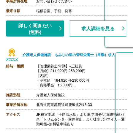
事業所所在地
お問い合わせください
最寄り駅
稲積公園、手稲、発寒
詳しく聞きたい
求人詳細を見る
(無料)
介護老人保健施設 もみじの里の管理栄養士（常勤）求人
給与・報酬
【管理栄養士/常勤】※正社員
【月給】211,920円-258,200円
［内訳］
・基本給 184,920円-230,000円
・資格手当 15,000円
・処遇改善手当 12,000円-13,200円
［その他手当］
施設形態
介護老人保健施設
・住宅手当 0円-30,000円
・寒冷地手当 60,000円/年（単身）
事業所所在地
北海道河東郡鹿追町鹿追北2線8-33
【賞与】年2回（計4.30ヶ月分）※前年度実績
【通勤手当】あり（上限11,000円/月）※距離に応じて支
アクセス
JR根室本線「十勝清水駅」より車で19分/北海道拓殖バ
給
ス「トリムセンター前停留所」より徒歩5分/マイカー通
【昇給】あり（1月あたり0円-1,500円）※前年度実績
勤可能※無料駐車場あり
【退職金】あり※勤続1年以上、共済加入