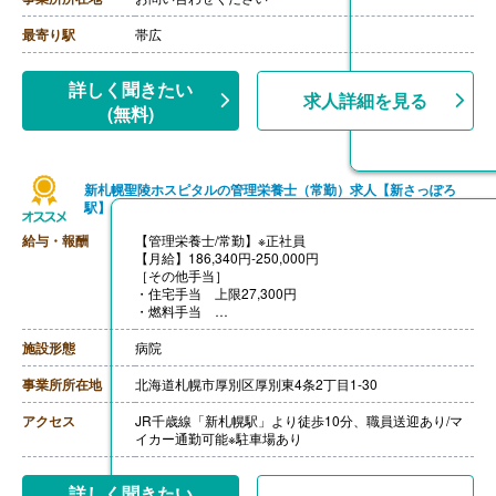
【昇給】あり（1月あたり1.30％）※前年度実績
【退職金】あり※勤続3年以上
最寄り駅
帯広
詳しく聞きたい
求人詳細を見る
(無料)
新札幌聖陵ホスピタルの管理栄養士（常勤）求人【新さっぽろ
駅】
給与・報酬
【管理栄養士/常勤】※正社員
【月給】186,340円-250,000円
［その他手当］
・住宅手当 上限27,300円
・燃料手当
【賞与】年2回（計3.80ヶ月分）※前年度実績
【通勤手当】あり（上限25,000円/月）
施設形態
病院
【昇給】あり（1月あたり500円-2,500円）※前年度実績
【退職金】あり※勤続3年以上
事業所所在地
北海道札幌市厚別区厚別東4条2丁目1-30
アクセス
JR千歳線「新札幌駅」より徒歩10分、職員送迎あり/マ
イカー通勤可能※駐車場あり
詳しく聞きたい