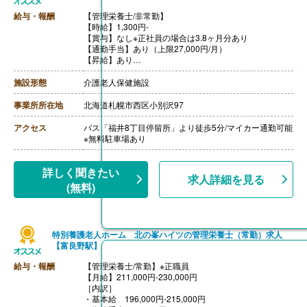
給与・報酬
【管理栄養士/非常勤】
【時給】1,300円-
【賞与】なし※正社員の場合は3.8ヶ月分あり
【通勤手当】あり（上限27,000円/月）
【昇給】あり
【退職金】なし
施設形態
介護老人保健施設
事業所所在地
北海道札幌市西区小別沢97
アクセス
バス「福井8丁目停留所」より徒歩5分/マイカー通勤可能
※無料駐車場あり
詳しく聞きたい
求人詳細を見る
(無料)
特別養護老人ホーム 北の峯ハイツの管理栄養士（常勤）求人
【富良野駅】
給与・報酬
【管理栄養士/常勤】※正職員
【月給】211,000円-230,000円
［内訳］
・基本給 196,000円-215,000円