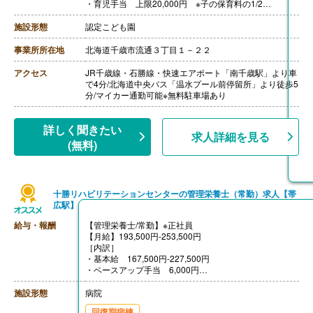
・育児手当 上限20,000円 ※子の保育料の1/2
・キャリアアップ手当 研修受講し修了で1科目1,000円
アップ
施設形態
認定こども園
【賞与】なし
【通勤手当】あり（上限なし）
事業所所在地
北海道千歳市流通３丁目１－２２
【昇給】あり ※前年度実績なし
【退職金】なし
アクセス
JR千歳線・石勝線・快速エアポート「南千歳駅」より車
で4分/北海道中央バス「温水プール前停留所」より徒歩5
分/マイカー通勤可能※無料駐車場あり
詳しく聞きたい
求人詳細を見る
(無料)
十勝リハビリテーションセンターの管理栄養士（常勤）求人【帯
広駅】
給与・報酬
【管理栄養士/常勤】※正社員
【月給】193,500円-253,500円
［内訳］
・基本給 167,500円-227,500円
・ベースアップ手当 6,000円
・職務手当 20,000円
［その他手当］
施設形態
病院
・住宅手当 0円-25,000円
回復期病棟