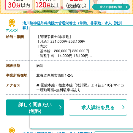
滝川脳神経外科病院の管理栄養士（常勤、非常勤）求人【滝川
駅】
給与・報酬
【管理栄養士/非常勤】
【月給】221,000円-253,100円
［内訳］
・基本給 200,000円-230,000円
・調整手当 14,000円-16,100円
・技術手当 7,000円-
【賞与】年2回（計4ヶ月分）※前年度実績
施設形態
病院
【通勤手当】あり（車の場合 上限15,000円/月）（公共
交通機関の場合 上限26,000円/月）
事業所所在地
北海道滝川市西町1-2-5
【昇給】あり（1月あたり1.00％-）※前年度実績
【退職金】あり ※勤続3年以上---
アクセス
JR函館本線・根室本線「滝川駅」より徒歩10分/マイカ
【管理栄養士/非常勤】
ー通勤可能※無料駐車場あり
【時給】1,500円
［その他手当］
・技術手当 7,000円
詳しく聞きたい
求人詳細を見る
・保育手当※院外保育施設を利用の場合、利用料を補助
(無料)
【賞与】なし
【通勤手当】あり（車の場合上限15,000円/月、公共交通
機関の場合上限26,000円/月）
【昇給】なし
【退職金】なし