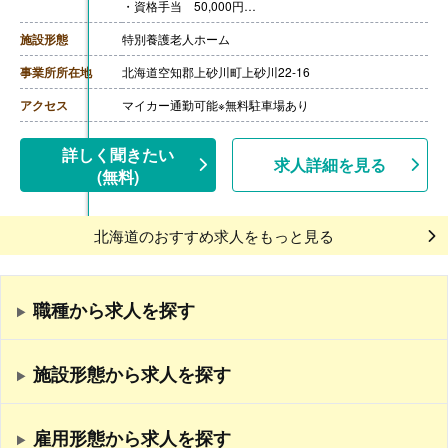
・資格手当 50,000円
・職務手当 0円-40,000円
・職能手当 0円-60,000円
施設形態
特別養護老人ホーム
※職務手当,職能手当は当社査定表による
【賞与】年2回（計2.00ヶ月分）※前年度実績
事業所所在地
北海道空知郡上砂川町上砂川22-16
【通勤手当】あり（上限31,600円/月）
【昇給】なし
アクセス
マイカー通勤可能※無料駐車場あり
【退職金】あり※勤続5年以上
詳しく聞きたい
求人詳細を見る
(無料)
北海道のおすすめ求人をもっと見る
職種から求人を探す
施設形態から求人を探す
雇用形態から求人を探す