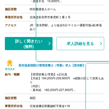
・資格手当 15,000円
［その他手当］
・燃料手当※11-3月支給
施設形態
特別養護老人ホーム
・住宅手当 最大15,000円※世帯主の場合支給
・扶養手当 4,000円-
事業所所在地
北海道富良野市東雲町１番１号
・子ども手当 3,000円-5,000円
・処遇改善加算手当 7,440円
アクセス
JR「富良野駅」より徒歩5分/マイカー通勤可能※駐車場
【賞与】年2回（計350,000円-550,000円）※前年度実績
あり
【通勤手当】あり（上限35,100円/月）
【昇給】あり（1月あたり2,000円-3,000円）※前年度実
績
詳しく聞きたい
求人詳細を見る
【退職金】あり※勤続1年以上
(無料)
昆布温泉病院の管理栄養士（常勤）求人【昆布駅】
給与・報酬
【管理栄養士/常勤】※正社員
【月給】194,200円-239,900円 ※経験の応じて加算もあ
り
［内訳］
・基本給 182,200円-227,900円
・職務手当 5,000円
・ベースアップ評価料 7,000円
施設形態
病院
［その他手当］
・扶養手当 配偶者10,000円、子ども5,000円、両親お
事業所所在地
北海道磯谷郡蘭越町字黄金118