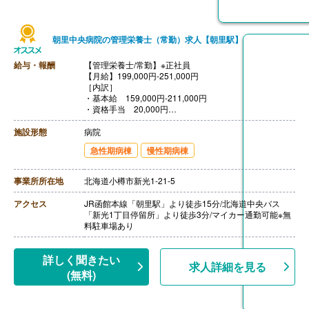
朝里中央病院の管理栄養士（常勤）求人【朝里駅】
給与・報酬
【管理栄養士/常勤】※正社員
【月給】199,000円-251,000円
［内訳］
・基本給 159,000円-211,000円
・資格手当 20,000円
・調整手当 10,000円
・住宅手当 10,000円
施設形態
病院
【賞与】年2回（計3.20ヶ月分）※前年度実績
急性期病棟
慢性期病棟
【通勤手当】あり（上限30,000円/月）
【昇給】あり（1月あたり2,000円）※前年度実績
【退職金】あり※勤続3年以上
事業所所在地
北海道小樽市新光1-21-5
アクセス
JR函館本線「朝里駅」より徒歩15分/北海道中央バス
「新光1丁目停留所」より徒歩3分/マイカー通勤可能※無
料駐車場あり
詳しく聞きたい
求人詳細を見る
(無料)