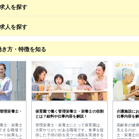
求人を探す
求人を探す
働き方・特徴を知る
管理栄養士・
保育園で働く管理栄養士・栄養士の役割
介護施設に
とは？給料や仕事内容を解説！
仕事内容を解
養士・栄養士
管理栄養士・栄養士にとって保育園は、
高齢者の健
できる職場で
大変やりがいがある職場です。食事を提
支えるのが
ート結果もふ
供した子供の顔を見つつ成長を実感する
士・栄養士