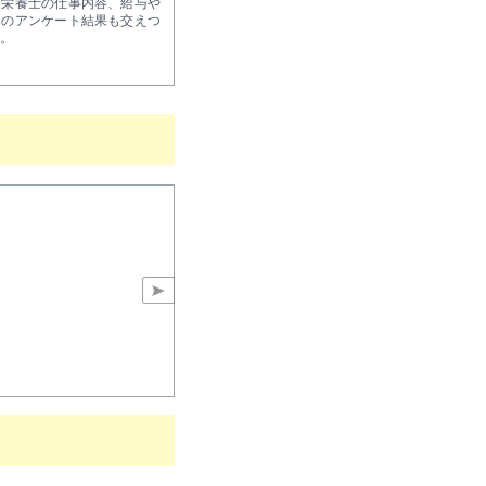
・栄養士の仕事内容、給与や
際のアンケート結果も交えつ
。