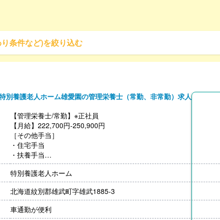
わり条件など)を絞り込む
特別養護老人ホーム雄愛園の管理栄養士（常勤、非常勤）求人
【管理栄養士/常勤】※正社員
【月給】222,700円-250,900円
［その他手当］
・住宅手当
・扶養手当
・処遇改善手当
特別養護老人ホーム
・寒冷地手当（11月-3月）
【賞与】年2回（計4.3ヶ月分）※前年度実績
北海道紋別郡雄武町字雄武1885-3
【通勤手当】あり（上限18,700円/月）
【昇給】あり（月あたり1,100円-2,500円）※前年度実績
車通勤が便利
【退職金】あり※勤続1年以上