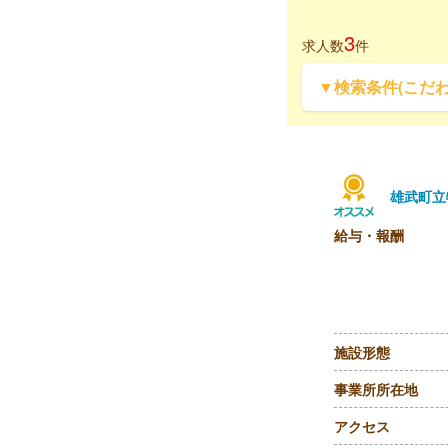
3
求人数
件
▼検索条件(こだ
雄武町立
給与・報酬
施設形態
事業所所在地
アクセス