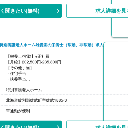
く聞きたい
(無料)
求人詳細を見
特別養護老人ホーム雄愛園の栄養士（常勤、非常勤）求人
【栄養士/常勤】※正社員
【月給】202,500円-235,800円
［その他手当］
・住宅手当
・扶養手当
・処遇改善手当
特別養護老人ホーム
・寒冷地手当（11月-3月）
【賞与】年2回（計4.3ヶ月分）※前年度実績
北海道紋別郡雄武町字雄武1885-3
【通勤手当】あり（上限18,700円/月）
【昇給】あり（月あたり1,100円-2,500円）※前年度実績
車通勤が便利
【退職金】あり※勤続1年以上
く聞きたい
(無料)
求人詳細を見