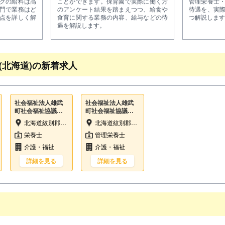
クの給料は高
ことができます。保育園で実際に働く方
管理栄養士
門で業務はど
のアンケート結果を踏まえつつ、給食や
待遇を、実
点を詳しく解
食育に関する業務の内容、給与などの待
つ解説します
遇を解説します。
(北海道)の新着求人
社会福祉法人雄武
社会福祉法人雄武
町社会福祉協議会
町社会福祉協議会
雄武町立特別養護
雄武町立特別養護
北海道紋別郡雄武町字雄武1885-3
北海道紋別郡雄武町字雄武1885-3
老人ホーム雄愛園
老人ホーム雄愛園
栄養士
管理栄養士
介護・福祉
介護・福祉
詳細を見る
詳細を見る