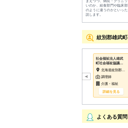
まえつつ、病院・クリニッ
いのか、給食部門や臨床部
のように違うのかといった
説します。
紋別郡雄武町
社会福祉法人雄武
町社会福祉協議会
雄武町立特別養護
北海道紋別郡雄武町字雄武1885-3
老人ホーム雄愛園
調理師
介護・福祉
詳細を見る
よくある質問