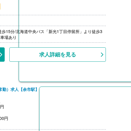
月分）※前年度実績
00円/月）
000円）※前年度実績
上
徒歩15分/北海道中央バス「新光1丁目停留所」より徒歩3
駐車場あり
求人詳細を見る
常勤）求人【余市駅】
員
0円
00円