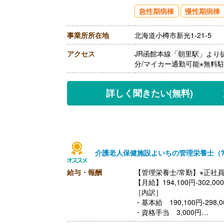
【賞与】年2回（計3.20ヶ
急性期病棟
慢性期病棟
【通勤手当】あり（上限30,0
【昇給】あり（1月あたり2,
事業所所在地
北海道小樽市新光1-21-5
【退職金】あり※勤続3年以
アクセス
JR函館本線「朝里駅」より
分/マイカー通勤可能※無料
詳しく聞きたい
(無料)
介護老人保健施設よいちの管理栄養士（
給与・報酬
【管理栄養士/常勤】※正社
【月給】194,100円-302,00
［内訳］
・基本給 190,100円-298,0
・資格手当 3,000円
・処遇改善手当 1,000円