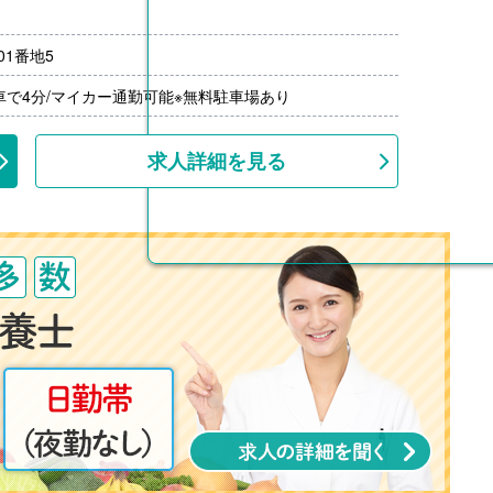
1番地5
月分）※前年度実績
00円/月）※20円/km×勤務日数
車で4分/マイカー通勤可能※無料駐車場あり
00円-3,000円）※前年度実績
上
求人詳細を見る