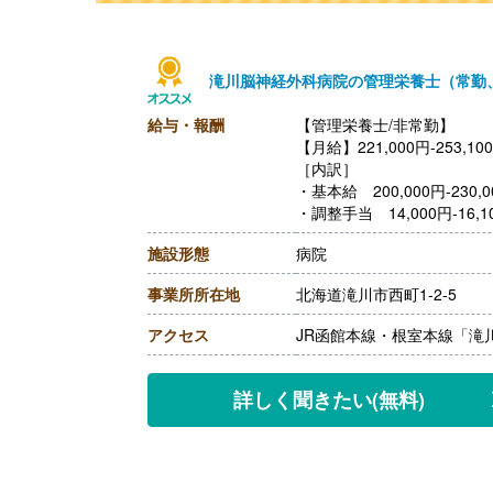
滝川脳神経外科病院の管理栄養士（常勤
給与・報酬
【管理栄養士/非常勤】
【月給】221,000円-253,10
［内訳］
・基本給 200,000円-230,0
・調整手当 14,000円-16,1
・技術手当 7,000円-
施設形態
病院
【賞与】年2回（計4ヶ月分
【通勤手当】あり（車の場合 上
事業所所在地
北海道滝川市西町1-2-5
月）
【昇給】あり（1月あたり1.
アクセス
JR函館本線・根室本線「滝
【退職金】あり ※勤続3年以上
【管理栄養士/非常勤】
【時給】1,500円
詳しく聞きたい
(無料)
［その他手当］
・技術手当 7,000円
・保育手当※院外保育施設
【賞与】なし