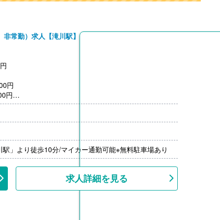
、非常勤）求人【滝川駅】
0円
00円
00円
）※前年度実績
限15,000円/月）（公共交通機関の場合 上限26,000円/
00％-）※前年度実績
川駅」より徒歩10分/マイカー通勤可能※無料駐車場あり
---
求人詳細を見る
を利用の場合、利用料を補助