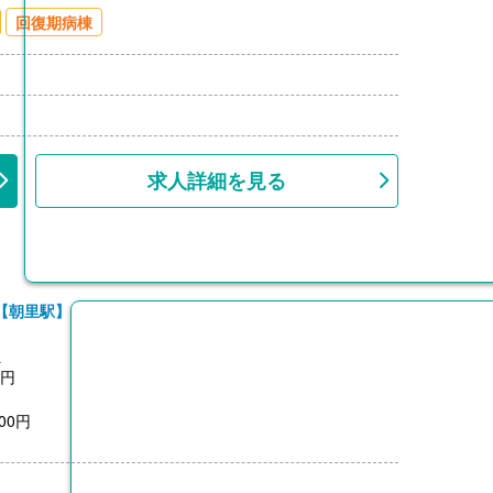
00円/月）※片道2km以上
回復期病棟
上
求人詳細を見る
【朝里駅】
員
0円
00円