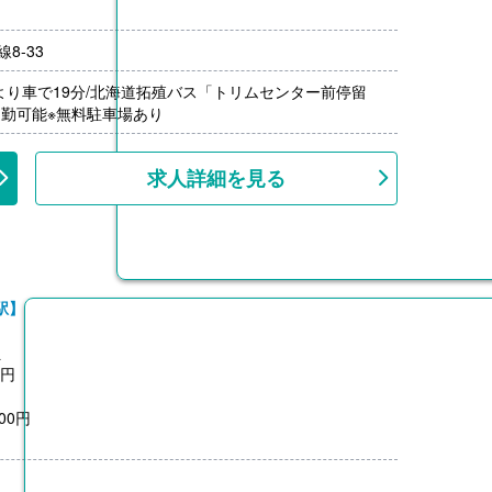
8-33
年（単身）
月分）※前年度実績
より車で19分/北海道拓殖バス「トリムセンター前停留
000円/月）※距離に応じて支給
通勤可能※無料駐車場あり
1,500円）※前年度実績
上、共済加入
求人詳細を見る
駅】
員
0円
00円
0円
月分）※前年度実績