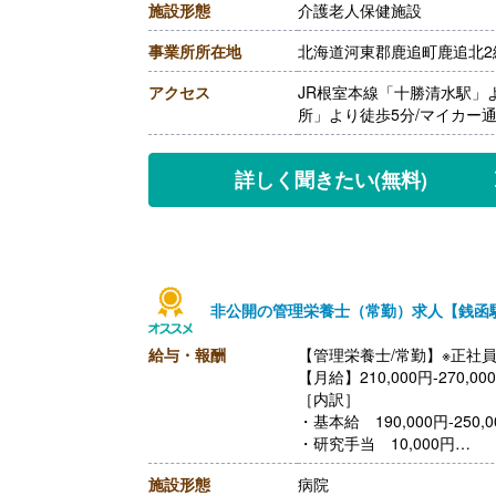
施設形態
介護老人保健施設
［その他手当］
・住宅手当 0円-30,000円
事業所所在地
北海道河東郡鹿追町鹿追北2線
・寒冷地手当 60,000円/
【賞与】年2回（計4.30ヶ
アクセス
JR根室本線「十勝清水駅」
【通勤手当】あり（上限11,
所」より徒歩5分/マイカー
【昇給】あり（1月あたり0円-
【退職金】あり※勤続1年以
詳しく聞きたい
(無料)
非公開の管理栄養士（常勤）求人【銭函
給与・報酬
【管理栄養士/常勤】※正社
【月給】210,000円-270,00
［内訳］
・基本給 190,000円-250,0
・研究手当 10,000円
・ベースアップ手当 10,00
施設形態
病院
【賞与】年2回（計4.30ヶ