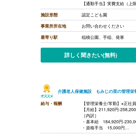
【通勤手当】実費支給（上限あ
施設形態
認定こども園
事業所所在地
お問い合わせください
最寄り駅
稲積公園、手稲、発寒
詳しく聞きたい
(無料)
介護老人保健施設 もみじの里の管理栄
給与・報酬
【管理栄養士/常勤】※正社
【月給】211,920円-258,20
［内訳］
・基本給 184,920円-230,0
・資格手当 15,000円
・処遇改善手当 12,000円-1