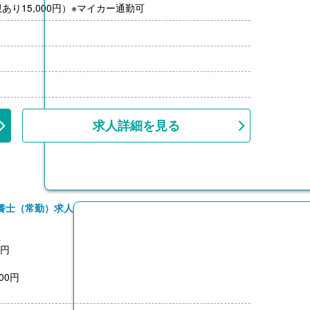
り15,000円）※マイカー通勤可
求人詳細を見る
養士（常勤）求人
員
0円
00円
3,200円