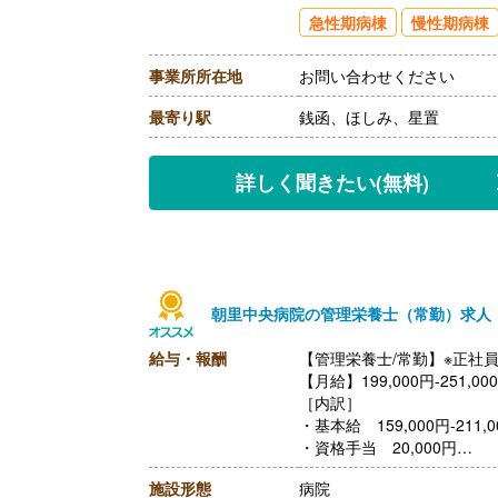
【通勤手当】あり（上限20,9
急性期病棟
慢性期病棟
【昇給】なし
【退職金】あり※勤続3年以
事業所所在地
お問い合わせください
最寄り駅
銭函、ほしみ、星置
詳しく聞きたい
(無料)
朝里中央病院の管理栄養士（常勤）求人
給与・報酬
【管理栄養士/常勤】※正社
【月給】199,000円-251,00
［内訳］
・基本給 159,000円-211,0
・資格手当 20,000円
・調整手当 10,000円
施設形態
病院
・住宅手当 10,000円