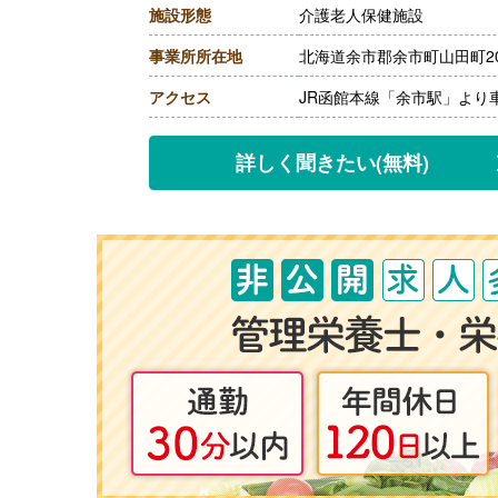
施設形態
介護老人保健施設
［その他手当］
・住宅手当 上限20,000円
事業所所在地
北海道余市郡余市町山田町20
【賞与】年2回（計1.75ヶ
【通勤手当】あり（上限20,0
アクセス
JR函館本線「余市駅」より
【昇給】あり（1月あたり1,0
【退職金】あり※勤続3年以
詳しく聞きたい
(無料)