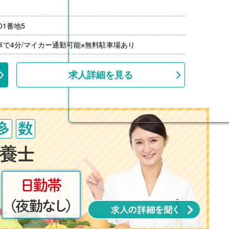
1番地5
月分）※前年度実績
00円/月）※20円/km×勤務日数
車で4分/マイカー通勤可能※無料駐車場あり
00円-3,000円）※前年度実績
上
求人詳細を見る