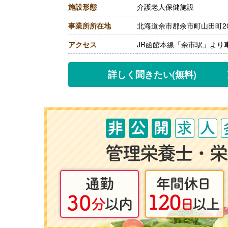
施設形態
介護老人保健施設
［その他手当］
・住宅手当 上限20,000円
事業所所在地
北海道余市郡余市町山田町20
【賞与】年2回（計1.75ヶ
【通勤手当】あり（上限20,0
アクセス
JR函館本線「余市駅」より
【昇給】あり（1月あたり1,0
【退職金】あり※勤続3年以
詳しく聞きたい
(無料)