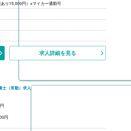
り15,000円）※マイカー通勤可
求人詳細を見る
養士（常勤）求人
員
0円
00円
3,200円