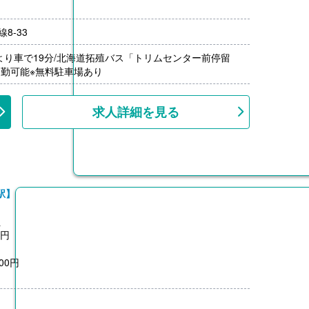
8-33
年（単身）
月分）※前年度実績
より車で19分/北海道拓殖バス「トリムセンター前停留
000円/月）※距離に応じて支給
通勤可能※無料駐車場あり
1,500円）※前年度実績
上、共済加入
求人詳細を見る
駅】
員
0円
00円
0円
月分）※前年度実績