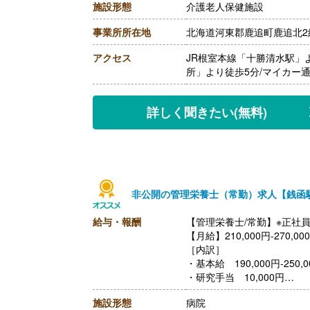
施設形態
介護老人保健施設
［その他手当］
・住宅手当 0円-30,000円
事業所所在地
北海道河東郡鹿追町鹿追北2線
・寒冷地手当 60,000円/
【賞与】年2回（計4.30ヶ
アクセス
JR根室本線「十勝清水駅」
【通勤手当】あり（上限11,
所」より徒歩5分/マイカー
【昇給】あり（1月あたり0円-
【退職金】あり※勤続1年以
詳しく聞きたい
(無料)
非公開の管理栄養士（常勤）求人【銭函
給与・報酬
【管理栄養士/常勤】※正社
【月給】210,000円-270,00
［内訳］
・基本給 190,000円-250,0
・研究手当 10,000円
・ベースアップ手当 10,00
施設形態
病院
【賞与】年2回（計4.30ヶ