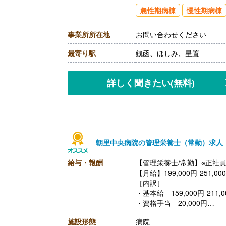
【通勤手当】あり（上限20,9
急性期病棟
慢性期病棟
【昇給】なし
【退職金】あり※勤続3年以
事業所所在地
お問い合わせください
最寄り駅
銭函、ほしみ、星置
詳しく聞きたい
(無料)
朝里中央病院の管理栄養士（常勤）求人
給与・報酬
【管理栄養士/常勤】※正社
【月給】199,000円-251,00
［内訳］
・基本給 159,000円-211,0
・資格手当 20,000円
・調整手当 10,000円
施設形態
病院
・住宅手当 10,000円