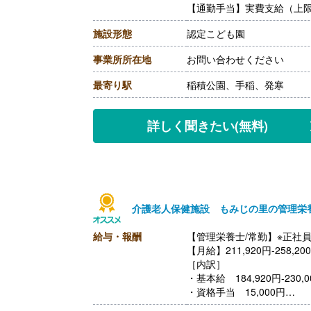
【通勤手当】実費支給（上限あ
施設形態
認定こども園
事業所所在地
お問い合わせください
最寄り駅
稲積公園、手稲、発寒
詳しく聞きたい
(無料)
介護老人保健施設 もみじの里の管理栄
給与・報酬
【管理栄養士/常勤】※正社
【月給】211,920円-258,20
［内訳］
・基本給 184,920円-230,0
・資格手当 15,000円
・処遇改善手当 12,000円-1