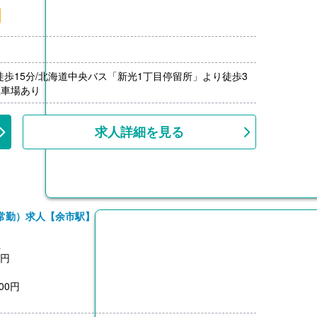
月分）※前年度実績
00円/月）
000円）※前年度実績
上
徒歩15分/北海道中央バス「新光1丁目停留所」より徒歩3
駐車場あり
求人詳細を見る
常勤）求人【余市駅】
員
0円
00円