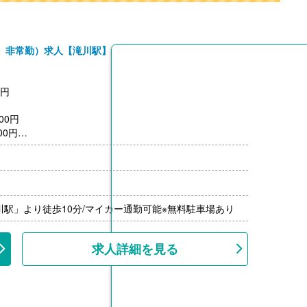
、非常勤）求人【滝川駅】
0円
00円
00円
）※前年度実績
限15,000円/月）（公共交通機関の場合 上限26,000円/
00％-）※前年度実績
川駅」より徒歩10分/マイカー通勤可能※無料駐車場あり
---
求人詳細を見る
を利用の場合、利用料を補助