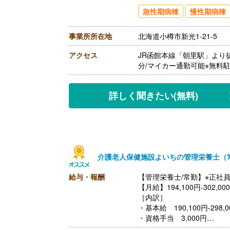
【賞与】年2回（計3.20ヶ
急性期病棟
慢性期病棟
【通勤手当】あり（上限30,0
【昇給】あり（1月あたり2,
事業所所在地
北海道小樽市新光1-21-5
【退職金】あり※勤続3年以
アクセス
JR函館本線「朝里駅」より
分/マイカー通勤可能※無料
詳しく聞きたい
(無料)
介護老人保健施設よいちの管理栄養士（
給与・報酬
【管理栄養士/常勤】※正社
【月給】194,100円-302,00
［内訳］
・基本給 190,100円-298,0
・資格手当 3,000円
・処遇改善手当 1,000円