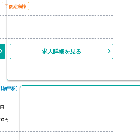
00円/月）※片道2km以上
回復期病棟
上
求人詳細を見る
【朝里駅】
員
0円
00円