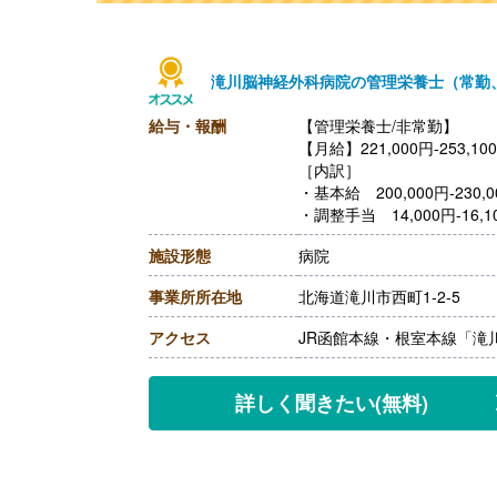
滝川脳神経外科病院の管理栄養士（常勤
給与・報酬
【管理栄養士/非常勤】
【月給】221,000円-253,10
［内訳］
・基本給 200,000円-230,0
・調整手当 14,000円-16,1
・技術手当 7,000円-
施設形態
病院
【賞与】年2回（計4ヶ月分
【通勤手当】あり（車の場合 上
事業所所在地
北海道滝川市西町1-2-5
月）
【昇給】あり（1月あたり1.
アクセス
JR函館本線・根室本線「滝
【退職金】あり ※勤続3年以上
【管理栄養士/非常勤】
【時給】1,500円
詳しく聞きたい
(無料)
［その他手当］
・技術手当 7,000円
・保育手当※院外保育施設
【賞与】なし