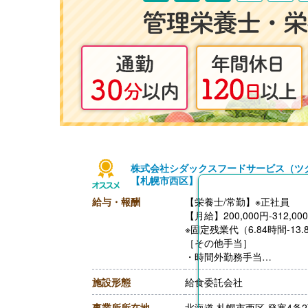
株式会社シダックスフードサービス（ツ
【札幌市西区】
給与・報酬
【栄養士/常勤】※正社員
【月給】200,000円-312,00
※固定残業代（6.84時間-13
［その他手当］
・時間外勤務手当
・休日勤務手当
施設形態
給食委託会社
・深夜勤務手当（22:00-翌05
・休業手当
事業所所在地
北海道 札幌市西区 発寒4条2