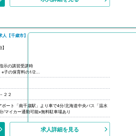
求人【千歳市】
勤】
園指示の講習受講時
 ※子の保育料の1/2
講し修了で1科目1,000円アップ
し）
１－２２
なし
アポート「南千歳駅」より車で4分/北海道中央バス「温水
分/マイカー通勤可能※無料駐車場あり
求人詳細を見る