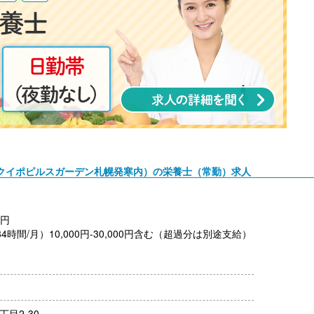
クイポピルスガーデン札幌発寒内）の栄養士（常勤）求人
0円
.84時間/月）10,000円-30,000円含む（超過分は別途支給）
:00）
丁目2-30