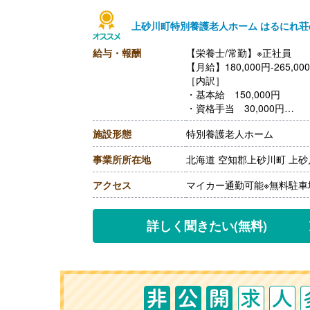
上砂川町特別養護老人ホーム はるにれ
給与・報酬
【栄養士/常勤】※正社員
【月給】180,000円-265,00
［内訳］
・基本給 150,000円
・資格手当 30,000円
・職務手当 0円-40,000円
施設形態
特別養護老人ホーム
・職能手当 0円-45,000
※職務手当,職能手当は当社
事業所所在地
北海道 空知郡上砂川町 上砂川
【賞与】年2回（計2.00ヶ
【通勤手当】あり（上限31,6
アクセス
マイカー通勤可能※無料駐車
【昇給】なし
【退職金】あり※勤続5年以
詳しく聞きたい
(無料)