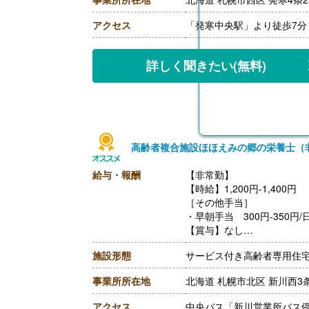
【賞与】年2回
【通勤手当】あり（上限なし
アクセス
「発寒中央駅」より徒歩7分
【昇給】あり（年1回）
++++++++++++++++++++
【栄養士/常勤】※契約社員
詳しく聞きたい
(無料)
【時給】1,300円-1,500円
［その他手当］
・時間外勤務手当
・休日勤務手当
・深夜勤務手当（22:00-翌05
【通勤手当】あり（上限なし
高齢者複合施設ほほえみの郷の栄養士（
給与・報酬
【非常勤】
【時給】1,200円-1,400円
［その他手当］
・早朝手当 300円-350円/
【賞与】なし
【通勤手当】あり（上限190
施設形態
サービス付き高齢者専用住
【昇給】なし
【退職金】なし
事業所所在地
北海道 札幌市北区 新川西3条
アクセス
中央バス「新川営業所バス停