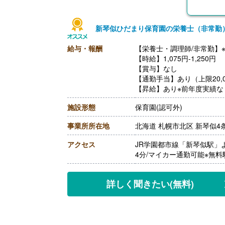
新琴似ひだまり保育園の栄養士（非常勤
給与・報酬
【栄養士・調理師/非常勤】
【時給】1,075円-1,250円
【賞与】なし
【通勤手当】あり（上限20,0
【昇給】あり※前年度実績な
【退職金】なし
施設形態
保育園(認可外)
事業所所在地
北海道 札幌市北区 新琴似4条
アクセス
JR学園都市線「新琴似駅」
4分/マイカー通勤可能※無
詳しく聞きたい
(無料)