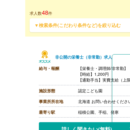
48
求人数
件
▼検索条件(こだわり条件など)を絞り込む
非公開の栄養士（非常勤）求人
給与・報酬
【栄養士・調理師/非常勤】
【時給】1,200円
【通勤手当】実費支給（上限あ
施設形態
認定こども園
事業所所在地
北海道 お問い合わせくださ
最寄り駅
稲積公園、手稲、発寒
詳しく聞きたい
(無料)