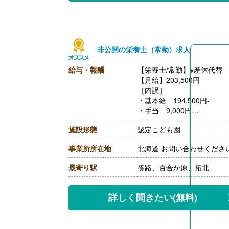
非公開の栄養士（常勤）求人
給与・報酬
【栄養士/常勤】※産休代替
【月給】203,500円-
［内訳］
・基本給 194,500円-
・手当 9,000円
［その他手当］
施設形態
認定こども園
・諸手当
【賞与】なし
事業所所在地
北海道 お問い合わせくださ
【通勤手当】あり
【昇給】なし
最寄り駅
篠路、百合が原、拓北
【退職金】なし
詳しく聞きたい
(無料)