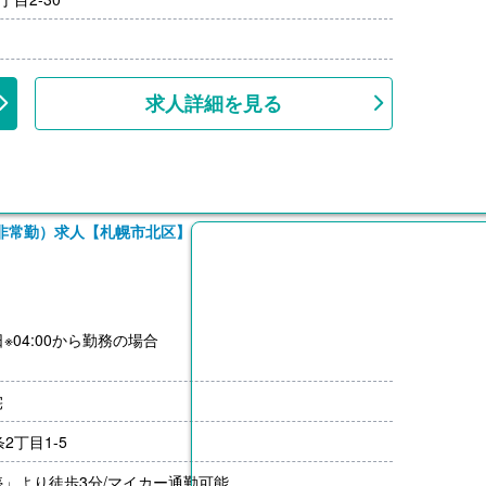
）※片道2km以上
求人詳細を見る
:00）
）※片道2km以上
非常勤）求人【札幌市北区】
日※04:00から勤務の場合
円/日）
宅
2丁目1-5
」より徒歩3分/マイカー通勤可能