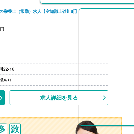
荘の栄養士（常勤）求人【空知郡上砂川町】
0円
円
査定表による
22-16
月分）※前年度実績
00円/月）
場あり
上
求人詳細を見る