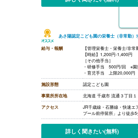
あさ陽認定こども園の栄養士（非常勤）
給与・報酬
【管理栄養士・栄養士/非常
【時給】1,200円-1,400円
［その他手当］
・研修手当 500円/回 ※
・育児手当 上限20,000円
・キャリアアップ手当 研修受
施設形態
認定こども園
【賞与】なし
【通勤手当】あり（上限な
事業所所在地
北海道 千歳市 流通３丁目
【昇給】あり ※前年度実績
【退職金】なし
アクセス
JR千歳線・石勝線・快速エ
プール前停留所」より徒歩5
詳しく聞きたい
(無料)