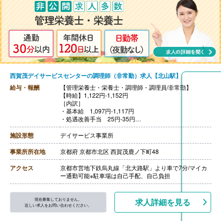
西賀茂デイサービスセンターの調理師（非常勤）求人【北山駅】
給与・報酬
【管理栄養士・栄養士・調理師・調理員/非常勤】
【時給】1,122円-1,152円
［内訳］
・基本給 1,097円-1,117円
・処遇改善手当 25円-35円
※リフレッシュ手当 2,000円/月を月労働時間数で割り出
したものが該当
施設形態
デイサービス事業所
［その他手当］
・決算一時金 30,000円-50,000円※前年度実績、実績に
事業所所在地
京都府 京都市北区 西賀茂鹿ノ下町48
応じて支給
【賞与】なし
アクセス
京都市営地下鉄烏丸線「北大路駅」より車で7分/マイカ
【通勤手当】あり（上限920円/日）
ー通勤可能※駐車場は自己手配、自己負担
【昇給】あり（1時間あたり10円-）※前年度実績
【退職金】なし
現在募集しておりません。
求人詳細を見る
近しい求人をお問い合わせください。