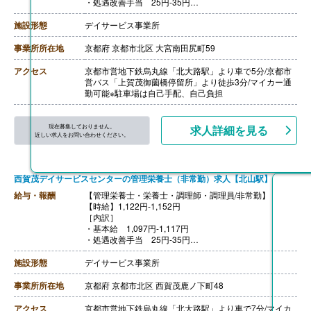
・処遇改善手当 25円-35円
※リフレッシュ手当 2,000円/月を月労働時間数で割り出
したものが該当
施設形態
デイサービス事業所
［その他手当］
・決算一時金 30,000円-50,000円※前年度実績、実績に
事業所所在地
京都府 京都市北区 大宮南田尻町59
応じて支給
【賞与】なし
アクセス
京都市営地下鉄烏丸線「北大路駅」より車で5分/京都市
【通勤手当】あり（上限920円/日）
営バス「上賀茂御薗橋停留所」より徒歩3分/マイカー通
【昇給】あり（1時間あたり10円-）※前年度実績
勤可能※駐車場は自己手配、自己負担
【退職金】なし
現在募集しておりません。
求人詳細を見る
近しい求人をお問い合わせください。
西賀茂デイサービスセンターの管理栄養士（非常勤）求人【北山駅】
給与・報酬
【管理栄養士・栄養士・調理師・調理員/非常勤】
【時給】1,122円-1,152円
［内訳］
・基本給 1,097円-1,117円
・処遇改善手当 25円-35円
※リフレッシュ手当 2,000円/月を月労働時間数で割り出
したものが該当
施設形態
デイサービス事業所
［その他手当］
・決算一時金 30,000円-50,000円※前年度実績、実績に
事業所所在地
京都府 京都市北区 西賀茂鹿ノ下町48
応じて支給
【賞与】なし
アクセス
京都市営地下鉄烏丸線「北大路駅」より車で7分/マイカ