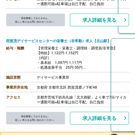
【通勤手当】あり（上限920円/日）
ー通勤可能※駐車場は自己手配、自己負担
【昇給】あり（1時間あたり10円-）※前年度実績
【退職金】なし
現在募集しておりません。
求人詳細を見る
近しい求人をお問い合わせください。
西賀茂デイサービスセンターの栄養士（非常勤）求人【北山駅】
給与・報酬
【管理栄養士・栄養士・調理師・調理員/非常勤】
【時給】1,122円-1,152円
［内訳］
・基本給 1,097円-1,117円
・処遇改善手当 25円-35円
※リフレッシュ手当 2,000円/月を月労働時間数で割り出
したものが該当
施設形態
デイサービス事業所
［その他手当］
・決算一時金 30,000円-50,000円※前年度実績、実績に
事業所所在地
京都府 京都市北区 西賀茂鹿ノ下町48
応じて支給
【賞与】なし
アクセス
京都市営地下鉄烏丸線「北大路駅」より車で7分/マイカ
【通勤手当】あり（上限920円/日）
ー通勤可能※駐車場は自己手配、自己負担
【昇給】あり（1時間あたり10円-）※前年度実績
【退職金】なし
現在募集しておりません。
求人詳細を見る
近しい求人をお問い合わせください。