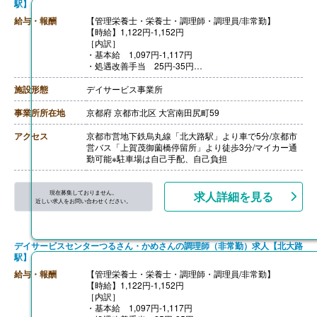
駅】
給与・報酬
【管理栄養士・栄養士・調理師・調理員/非常勤】
【時給】1,122円-1,152円
［内訳］
・基本給 1,097円-1,117円
・処遇改善手当 25円-35円
※リフレッシュ手当 2,000円/月を月労働時間数で割り出
したものが該当
施設形態
デイサービス事業所
［その他手当］
・決算一時金 30,000円-50,000円※前年度実績、実績に
事業所所在地
京都府 京都市北区 大宮南田尻町59
応じて支給
【賞与】なし
アクセス
京都市営地下鉄烏丸線「北大路駅」より車で5分/京都市
【通勤手当】あり（上限920円/日）
営バス「上賀茂御薗橋停留所」より徒歩3分/マイカー通
【昇給】あり（1時間あたり10円-）※前年度実績
勤可能※駐車場は自己手配、自己負担
【退職金】なし
現在募集しておりません。
求人詳細を見る
近しい求人をお問い合わせください。
デイサービスセンターつるさん・かめさんの調理師（非常勤）求人【北大路
駅】
給与・報酬
【管理栄養士・栄養士・調理師・調理員/非常勤】
【時給】1,122円-1,152円
［内訳］
・基本給 1,097円-1,117円