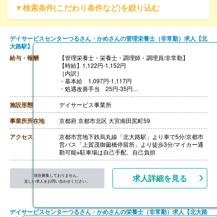
▼検索条件(こだわり条件など)を絞り込む
デイサービスセンターつるさん・かめさんの管理栄養士（非常勤）求人【北
大路駅】
給与・報酬
【管理栄養士・栄養士・調理師・調理員/非常勤】
【時給】1,122円-1,152円
［内訳］
・基本給 1,097円-1,117円
・処遇改善手当 25円-35円
※リフレッシュ手当 2,000円/月を月労働時間数で割り出
したものが該当
施設形態
デイサービス事業所
［その他手当］
・決算一時金 30,000円-50,000円※前年度実績、実績に
事業所所在地
京都府 京都市北区 大宮南田尻町59
応じて支給
【賞与】なし
アクセス
京都市営地下鉄烏丸線「北大路駅」より車で5分/京都市
【通勤手当】あり（上限920円/日）
営バス「上賀茂御薗橋停留所」より徒歩3分/マイカー通
【昇給】あり（1時間あたり10円-）※前年度実績
勤可能※駐車場は自己手配、自己負担
【退職金】なし
現在募集しておりません。
求人詳細を見る
近しい求人をお問い合わせください。
デイサービスセンターつるさん・かめさんの栄養士（非常勤）求人【北大路