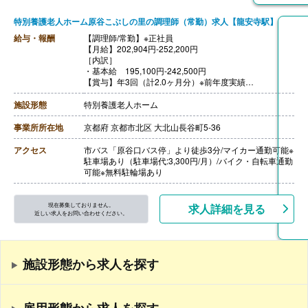
特別養護老人ホーム原谷こぶしの里の調理師（常勤）求人【龍安寺駅】
給与・報酬
【調理師/常勤】※正社員
【月給】202,904円-252,200円
［内訳］
・基本給 195,100円-242,500円
【賞与】年3回（計2.0ヶ月分）※前年度実績
【通勤手当】あり（上限50,000円/月）
【昇給】あり（1月あたり3,000円-5,000円）※前年度実
施設形態
特別養護老人ホーム
績
【退職金】あり※1ヶ月以上勤務で退職金支給あり。
事業所所在地
京都府 京都市北区 大北山長谷町5-36
アクセス
市バス「原谷口バス停」より徒歩3分/マイカー通勤可能※
駐車場あり（駐車場代:3,300円/月）/バイク・自転車通勤
可能※無料駐輪場あり
現在募集しておりません。
求人詳細を見る
近しい求人をお問い合わせください。
施設形態から求人を探す
雇用形態から求人を探す