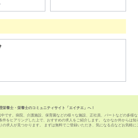
。
？
理栄養士・栄養士のコミュニティサイト「エイチエ」へ！
載中です。病院、介護施設、保育園などの様々な施設、正社員、パートなどの多様な
条件をヒアリングした上で、おすすめの求人をご紹介します。 なかなか外からは知
りの求人が見つかります。 まずは無料でご登録いただき、気になる点などお気軽に