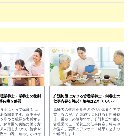
理栄養士・栄養士の役割
介護施設における管理栄養士・栄養士の
事内容を解説！
仕事内容を解説！給与はどれくらい？
養士にとって保育園は、
高齢者の健康を食事の提供や栄養ケアで
ある職場です。食事を提
支えるのが、介護施設における管理栄養
を見つつ成長を実感する
士・栄養士の役割です。介護施設で働く
。保育園で実際に働く方
管理栄養士・栄養士の仕事内容、給与や
果を踏まえつつ、給食や
待遇を、実際のアンケート結果も交えつ
務の内容、給与などの待
つ解説します。