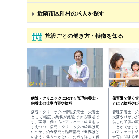
近隣市区町村の求人を探す
施設ごとの働き方・特徴を知る
病院・クリニックにおける管理栄養士・
保育園で働く管
栄養士の仕事内容や給料
とは？給料や仕
病院・クリニックは管理栄養士・栄養士
管理栄養士・栄
として幅広い業務が経験できる職場で
大変やりがいが
す。実際に働く方のアンケート結果もふ
供した子供の顔
まえつつ、病院・クリニックの給料は高
ことができます
いのか、給食部門や臨床部門で業務はど
のアンケート結
のように違うのかといった点を詳しく解
食育に関する業