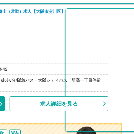
養士（常勤）求人【大阪市淀川区】
円
-42
月分）※前年度実績
円/月）
徒歩8分/阪急バス・大阪シティバス「新高一丁目停留
求人詳細を見る