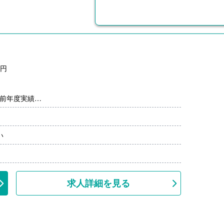
0円
※前年度実績
まで
上
い
求人詳細を見る