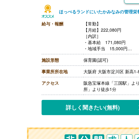
ほっぺるランドにいたかみなみの管理栄
給与・報酬
【常勤】
【月給】222,080円
［内訳］
・基本給 171,080円
・地域手当 15,000円
・処遇改善手当 21,000円
施設形態
保育園(認可)
・処遇改善臨時手当 9,000
・職務手当 6,000円
事業所所在地
大阪府 大阪市淀川区 新高1-8
【賞与】年2回（計2.00ヶ
【通勤手当】あり（25,000
アクセス
阪急宝塚本線「三国駅」より
【昇給】あり※能力に応じる
所」より徒歩1分
【退職金】あり
詳しく聞きたい
(無料)