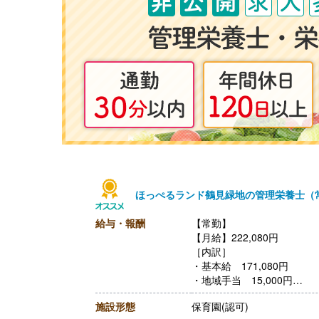
ほっぺるランド鶴見緑地の管理栄養士（
給与・報酬
【常勤】
【月給】222,080円
［内訳］
・基本給 171,080円
・地域手当 15,000円
・処遇改善手当 21,000円
施設形態
保育園(認可)
・処遇改善臨時手当 9,000