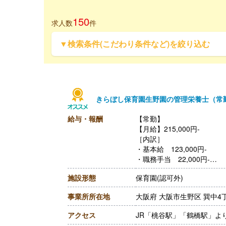
150
求人数
件
▼検索条件(こだわり条件など)を絞り込む
きらぼし保育園生野園の管理栄養士（常
給与・報酬
【常勤】
【月給】215,000円-
［内訳］
・基本給 123,000円-
・職務手当 22,000円-
・栄養士手当 30,000円-
施設形態
保育園(認可外)
・給食管理手当 15,000円-
・住宅手当 5.000円-
事業所所在地
大阪府 大阪市生野区 巽中4丁
・皆勤手当 15,000円-
・調整手当 5,000円-
アクセス
JR「桃谷駅」「鶴橋駅」よ
【賞与】年2回（計2.50ヶ