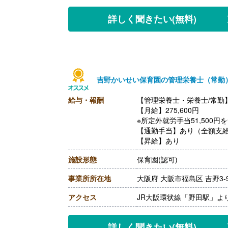
※入社半年後から対象、1年目
【通勤手当】あり（全額支
詳しく聞きたい
(無料)
【昇給】あり ※規定あり
【退職金】なし
吉野かいせい保育園の管理栄養士（常勤
給与・報酬
【管理栄養士・栄養士/常勤
【月給】275,600円
※所定外就労手当51,500円
【通勤手当】あり（全額支
【昇給】あり
施設形態
保育園(認可)
事業所所在地
大阪府 大阪市福島区 吉野3-9
アクセス
JR大阪環状線「野田駅」よ
詳しく聞きたい
(無料)