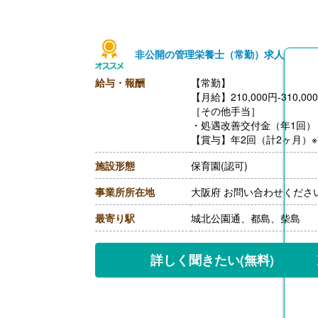
非公開の管理栄養士（常勤）求人
給与・報酬
【常勤】
【月給】210,000円‐310,00
［その他手当］
・処遇改善交付金（年1回）
【賞与】年2回（計2ヶ月）
【通勤手当】上限30,000円
施設形態
保育園(認可)
【退職金】あり※勤続5年以
事業所所在地
大阪府 お問い合わせくださ
最寄り駅
城北公園通、都島、柴島
詳しく聞きたい
(無料)