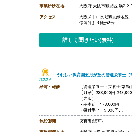
・職務手当 6,000円
事業所所在地
大阪府 大阪市鶴見区 浜2-2-
【賞与】年2回（計2.00ヶ
【通勤手当】あり（25,000
アクセス
大阪メトロ長堀鶴見緑地線「
【昇給】あり※能力に応じる
停留所より徒歩3分
【退職金】あり
詳しく聞きたい
(無料)
うれしい保育園五月が丘の管理栄養士（
給与・報酬
【管理栄養士・栄養士/常勤
【月給】233,000円-243,00
［内訳］
・基本給 178,000円
・役付手当 5,000円
・地域手当 10,000円
施設形態
保育園(認可)
・業態手当 35,000円
・資格手当（栄養士） 5,0
事業所所在地
大阪府 吹田市 五月が丘東7-