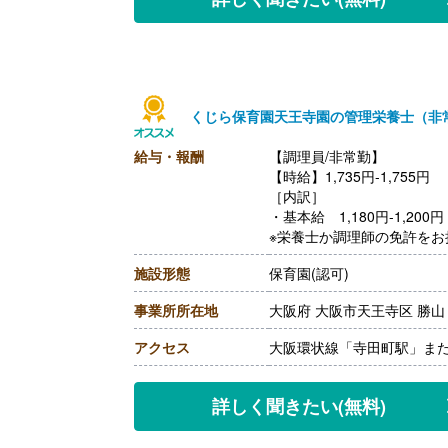
くじら保育園天王寺園の管理栄養士（非
給与・報酬
【調理員/非常勤】
【時給】1,735円-1,755円
［内訳］
・基本給 1,180円-1,200円
※栄養士か調理師の免許をお持
円
施設形態
保育園(認可)
・人事院勧告手当 時給45
・処遇改善手当 時給100
事業所所在地
大阪府 大阪市天王寺区 勝
【通勤手当】あり（上限30,0
アクセス
大阪環状線「寺田町駅」また
詳しく聞きたい
(無料)