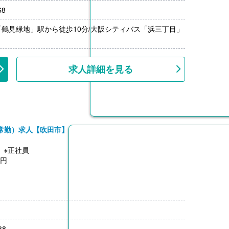
68
月分）※前年度実績
円/月）
鶴見緑地」駅から徒歩10分/大阪シティバス「浜三丁目」
求人詳細を見る
常勤）求人【吹田市】
】※正社員
0円
00円
38