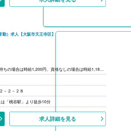
常勤）求人【大阪市天王寺区】
ちの場合は時給1,200円、資格なしの場合は時給1,180
5円加算（※年度ごとに支給額に変動あり）
円加算（※年度ごとに支給額に変動あり）
山２－２－２８
00円/月）
は「桃谷駅」より徒歩10分
求人詳細を見る