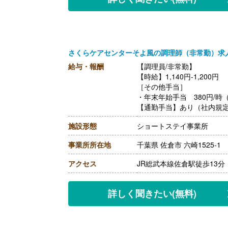
さくらケアセンターそよ風の調理師（非常勤）求
給与・報酬
【調理員/非常勤】
【時給】1,140円-1,200円
［その他手当］
・年末年始手当 380円/時（1
【通勤手当】あり（社内規
【賞与】あり（年2回寸志）
施設形態
ショートステイ事業所
事業所所在地
千葉県 佐倉市 六崎1525-1
アクセス
JR総武本線佐倉駅徒歩13分
詳しく聞きたい
(無料)