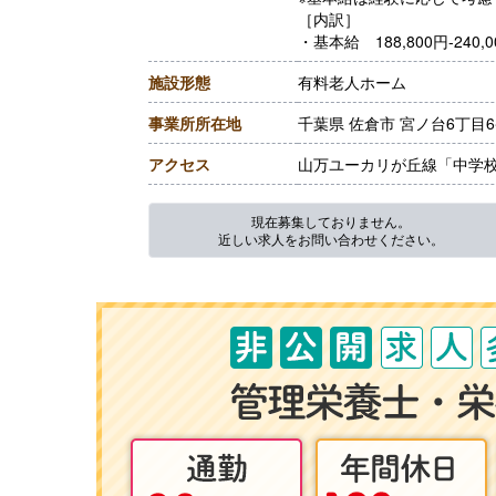
［内訳］
・基本給 188,800円-240,0
・資格手当 7,000円-8,00
施設形態
有料老人ホーム
【賞与】年2回（計3.40ヶ
【通勤手当】あり（上限55,0
事業所所在地
千葉県 佐倉市 宮ノ台6丁目6
【昇給】あり（1月あたり1,0
【退職金】あり※勤続3年以
アクセス
山万ユーカリが丘線「中学校
現在募集しておりません。
近しい求人をお問い合わせください。