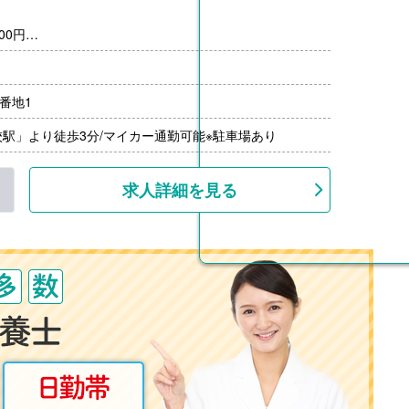
00円
0円
月分）※前年度実績
60円/月）
番地1
00円-）※前年度実績
上
駅」より徒歩3分/マイカー通勤可能※駐車場あり
求人詳細を見る