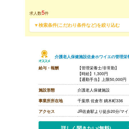
5
求人数
件
▼検索条件(こだわり条件など)を絞り込む
介護老人保健施設佐倉ホワイエの管理栄
給与・報酬
【管理栄養士/非常勤】
【時給】1,300円
【通勤手当】上限50,000円
施設形態
介護老人保健施設
事業所所在地
千葉県 佐倉市 鏑木町336
アクセス
JR佐倉駅より徒歩20分/
詳しく聞きたい
(無料)