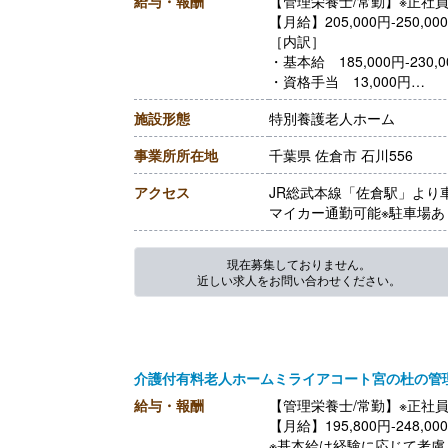
給与・報酬
【管理栄養士/常勤】※正社
【月給】205,000円-250,00
［内訳］
・基本給 185,000円-230,0
・資格手当 13,000円
・処遇改善手当 7,000円
施設形態
特別養護老人ホーム
【賞与】年2回（計3.00ヶ
【通勤手当】あり（上限25,0
事業所所在地
千葉県 佐倉市 石川556
【昇給】あり（1月あたり1,0
【退職金】なし
アクセス
JR総武本線「佐倉駅」より
マイカー通勤可能※駐車場あ
現在募集しておりません。
近しい求人をお問い合わせください。
介護付有料老人ホームミライアコート宮の杜の管
給与・報酬
【管理栄養士/常勤】※正社
【月給】195,800円-248,00
※基本給は経験に応じて考慮