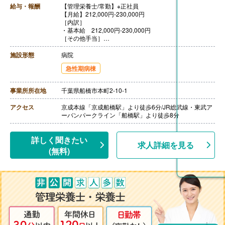
給与・報酬
【管理栄養士/常勤】※正社員
【月給】212,000円-230,000円
［内訳］
・基本給 212,000円‐230,000円
［その他手当］
・住宅手当
・扶養手当
施設形態
病院
【賞与】年2回（計3.00ヶ月分）※前年度実績
急性期病棟
【通勤手当】あり
【昇給】あり
【退職金】あり※退職金形成手当を支給
事業所所在地
千葉県船橋市本町2-10-1
アクセス
京成本線「京成船橋駅」より徒歩6分/JR総武線・東武ア
ーバンパークライン「船橋駅」より徒歩8分
詳しく聞きたい
求人詳細を見る
(無料)