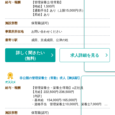
給与・報酬
【管理栄養士/非常勤】
【時給】1,500円
【通勤手当】あり（上限15,000円/月）
【昇給】あり
施設形態
保育園(認可)
事業所所在地
お問い合わせください
最寄り駅
成田、京成成田、公津の杜
詳しく聞きたい
求人詳細を見る
(無料)
非公開の管理栄養士（常勤）求人【舞浜駅】
給与・報酬
【管理栄養士・栄養士/常勤】※正社員
【月給】222,500円-236,500円
［内訳］
・基本給 154,000円-165,000円
・資格手当 管理栄養士10,000円、栄養士7,000円
・各種処遇改善手当 56,500円
施設形態
保育園(認可)