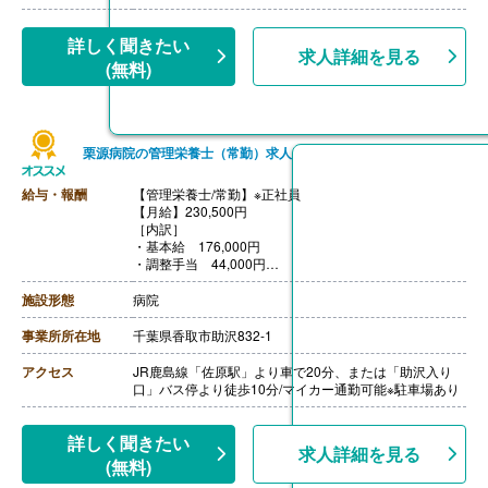
［その他手当］
・インセンティブ 年4回（平均80,000円-100,000円/
月）
詳しく聞きたい
求人詳細を見る
・健康診断手当
(無料)
・勤続手当
・書籍購入手当
【賞与】年2回（6月、12月）
【通勤手当】あり（上限30,000円/月）
【昇給】年2回
栗源病院の管理栄養士（常勤）求人
【退職金】なし
給与・報酬
【管理栄養士/常勤】※正社員
※年収例:
【月給】230,500円
23歳・経験1年の場合 月給250,000円、年収3,500,000
［内訳］
円
・基本給 176,000円
28歳・経験4年の場合 月給280,000円、年収3,950,000
・調整手当 44,000円
円
・評価手当 10,500円
【賞与】年2回（計3.00ヶ月分）※前年度実績
施設形態
病院
【通勤手当】あり（上限なし、実費支給）
【昇給】あり（1月あたり0.80％-1.20％）※前年度実績
事業所所在地
千葉県香取市助沢832-1
【退職金】あり※勤続3年以上
アクセス
JR鹿島線「佐原駅」より車で20分、または「助沢入り
口」バス停より徒歩10分/マイカー通勤可能※駐車場あり
詳しく聞きたい
求人詳細を見る
(無料)