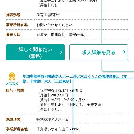
【昇給】なし
【退職金】なし
施設形態
保育園(認可外)
事業所所在地
お問い合わせください
最寄り駅
新浦安、市川塩浜、浦安(千葉)
詳しく聞きたい
求人詳細を見る
(無料)
地域密着型特別養護老人ホーム茶ノ木台くらぶの管理栄養士（常
勤、非常勤）求人【上総東駅】
給与・報酬
【管理栄養士/常勤】※正社員
【月給】232,550円-
【賞与】年2回（計2.00ヶ月分）
【通勤手当】あり（上限なし、実費支給）
【昇給】あり
【退職金】あり※共済加入
++++++++++++++++++++
施設形態
特別養護老人ホーム
【管理栄養士/非常勤】
【時給】1,300円
事業所所在地
千葉県いすみ市山田6033-3
【賞与】年2回（計80,000円）