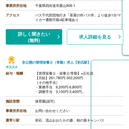
・住宅手当 上限30,000円（条件あり）
【賞与】年2回（計2.90ヶ月分）※前年度実績
事業所所在地
千葉県四街道市栗山906-1
【通勤手当】あり（上限24,500円/月）
【昇給】あり（1月あたり1,000円-2,000円）※前年度実
アクセス
バス千代田団地行き「茶屋の作バス停」より徒歩1分/マ
績
イカー通勤可能※駐車場あり
【退職金】あり※勤続3年以上
詳しく聞きたい
求人詳細を見る
(無料)
非公開の管理栄養士（常勤）求人【初石駅】
給与・報酬
【管理栄養士・栄養士/常勤】※正社員
【月給】261,780円-302,200円
［その他手当］
・業務手当 6,200円-6,800円
・調整手当 3,100円-3,400円
・住居手当 5,000円
・残業手当
施設形態
保育園(認可)
・処遇改善手当 64,000円-
【賞与】年2回（計4.00ヶ月分）※前年度実績
事業所所在地
お問い合わせください
【通勤手当】あり（上限15,000円/月）
【昇給】あり（1月あたり2,000円-）
最寄り駅
初石、流山おおたかの森、柏の葉キャンパス
【退職金】あり