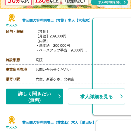
非公開の管理栄養士（常勤）求人【六実駅】
給与・報酬
【常勤】
【月給】209,000円
［内訳］
・基本給 200,000円
・ベースアップ手当 9,000円
［その他手当］
・精勤手当 12,000円
施設形態
病院
・休日手当 2,500円/回
・資格手当 10,000円（管理栄養士）
事業所所在地
お問い合わせください
【賞与】年2回（-630,000円）※前年度実績
【通勤手当】あり（上限10,000円/月）
最寄り駅
六実、新鎌ケ谷、北初富
【昇給】なし
【退職金】あり※勤続3年以上
詳しく聞きたい
求人詳細を見る
(無料)
非公開の管理栄養士（非常勤）求人【成田駅】