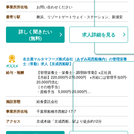
・変則勤務手当 5,000円
【賞与】年2回（計3.00ヶ月分）※前年度実績
事業所所在地
お問い合わせください
【通勤手当】あり（上限30,000円/月）
【昇給】あり（1月あたり1,000円-2,200円）※前年度実
最寄り駅
舞浜、リゾートゲートウェイ・ステーション、新浦安
績
【退職金】なし
詳しく聞きたい
求人詳細を見る
(無料)
名古屋マルタマフーズ株式会社（あずみ苑西船橋内）の管理栄養
士（常勤）求人【京成西船駅】
給与・報酬
【管理栄養士・栄養士・調理師/常勤】※正社員
【月給】220,000円-270,000円 ※月給には管理手当0円-
20,000円含む
［その他手当］
・資格手当 5,000円-20,000円
【賞与】年2回 ※2023年度実績
【通勤手当】あり（上限20,000円/月）
施設形態
給食委託会社
【昇給】あり ※不定期・業績による
【退職金】あり ※勤続3年以上
事業所所在地
千葉県船橋市西船2-17-7
アクセス
京成本線「京成西船」駅より徒歩約12分