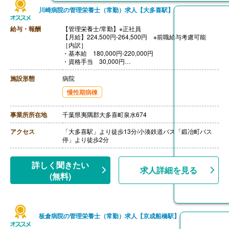
川崎病院の管理栄養士（常勤）求人【大多喜駅】
給与・報酬
【管理栄養士/常勤】※正社員
【月給】224,500円-264,500円 ※前職給与考慮可能
［内訳］
・基本給 180,000円-220,000円
・資格手当 30,000円
・ベア手当 14,500円
【賞与】年2回（計2.80ヶ月分）※前年度実績
施設形態
病院
【通勤手当】あり（上限31,500円/月）
慢性期病棟
【昇給】あり（1-1.5%）※前年度実績
【退職金】あり※勤続3年以上
事業所所在地
千葉県夷隅郡大多喜町泉水674
アクセス
「大多喜駅」より徒歩13分/小湊鉄道バス「鍛冶町バス
停」より徒歩2分
詳しく聞きたい
求人詳細を見る
(無料)
板倉病院の管理栄養士（常勤）求人【京成船橋駅】