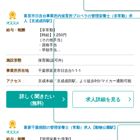
富里市日吉台事業所内保育所プロペラの管理栄養士（非常勤）求
人【京成成田駅】
給与・報酬
【非常勤】
【時給】1,250円
［その他手当］
・資格手当
・早朝手当
・残業手当
【通勤手当】あり（全額支給）
施設形態
保育園(認可外)
【昇給】あり
事業所所在地
千葉県富里市日吉台1-1-1
アクセス
京成本線「京成成田駅」より徒歩9分/マイカー通勤可能
詳しく聞きたい
求人詳細を見る
(無料)
富家千葉病院の管理栄養士（常勤）求人【動物公園駅】
給与・報酬
【管理栄養士/常勤】