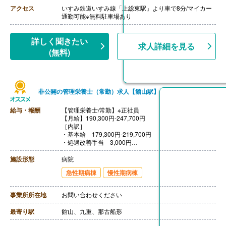
【通勤手当】あり（上限なし、実費支給）
アクセス
いすみ鉄道いすみ線「上総東駅」より車で8分/マイカー
【昇給】あり（2年に1回）
通勤可能※無料駐車場あり
詳しく聞きたい
求人詳細を見る
(無料)
非公開の管理栄養士（常勤）求人【館山駅】
給与・報酬
【管理栄養士/常勤】※正社員
【月給】190,300円-247,700円
［内訳］
・基本給 179,300円-219,700円
・処遇改善手当 3,000円
・技師手当 8,000円‐25,000円 ※技師手当は経験年数
による。
施設形態
病院
［その他手当］
急性期病棟
慢性期病棟
・認定資格手当 10,000円
・家族手当 配偶者16,000円、第2子まで5,000円、その
他2,000円
事業所所在地
お問い合わせください
・時間外手当
【賞与】年2回（計3.02ヶ月分）※前年度実績
最寄り駅
館山、九重、那古船形
【通勤手当】あり（上限なし）
【昇給】あり