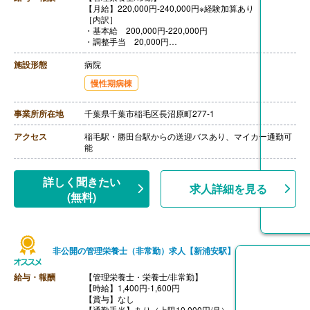
【月給】220,000円-240,000円※経験加算あり
［内訳］
・基本給 200,000円-220,000円
・調整手当 20,000円
［その他手当］
・休日手当 2,000円/回
施設形態
病院
【賞与】年2回（前年度実績3.25ヶ月分）
慢性期病棟
【通勤手当】あり（上限50,000円/月）
【昇給】年1回
【退職金】あり※勤続3年以上
事業所所在地
千葉県千葉市稲毛区長沼原町277-1
アクセス
稲毛駅・勝田台駅からの送迎バスあり、マイカー通勤可
能
詳しく聞きたい
求人詳細を見る
(無料)
非公開の管理栄養士（非常勤）求人【新浦安駅】
給与・報酬
【管理栄養士・栄養士/非常勤】
【時給】1,400円-1,600円
【賞与】なし
【通勤手当】あり（上限10,000円/月）