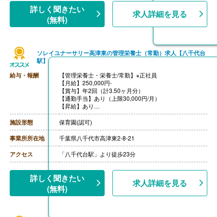
詳しく聞きたい
求人詳細を見る
(無料)
ソレイユナーサリー高津東の管理栄養士（常勤）求人【八千代台
駅】
給与・報酬
【管理栄養士・栄養士/常勤】※正社員
【月給】250,000円-
【賞与】年2回（計3.50ヶ月分）
【通勤手当】あり（上限30,000円/月）
【昇給】あり
【退職金】あり
施設形態
保育園(認可)
事業所所在地
千葉県八千代市高津東2-8-21
アクセス
「八千代台駅」より徒歩23分
詳しく聞きたい
求人詳細を見る
(無料)