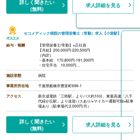
詳しく聞きたい
求人詳細を見る
(無料)
セコメディック病院の管理栄養士（常勤）求人【小室駅】
給与・報酬
【管理栄養士/常勤】※正社員
【月給】200,000円-220,500円
［内訳］
・基本給 170,800円-191,300円
・住宅手当 10,000円
・ベースアップ評価手当 19,200円
［その他手当］
施設形態
病院
・時間外手当
・世帯主手当
事業所所在地
千葉県船橋市豊富町696-1
・家族手当
・精励手当
アクセス
新京成電鉄「三咲駅」よりバス約10分、東葉高速「八千
【賞与】年2回（計4ヶ月分）※前年度実績
代緑が丘駅」より送迎バスあり/※マイカー通勤可能※駐車
【通勤手当】あり（上限なし、実費支給）
場あり（駐車場代:2,000円/月）
【昇給】あり（1月あたり4,068円-）※前年度実績
【退職金】あり※勤続3年以上
※当院給与規定による（経験者優遇）
詳しく聞きたい
求人詳細を見る
(無料)