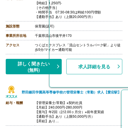
【時給】1,250円‐
［その他手当］
・時間手当 07:30-08:30は時給100円増額
【通勤手当】あり（上限20,000円/月）
施設形態
保育園(認可)
事業所所在地
千葉県流山市後平井170
アクセス
つくばエクスプレス「流山セントラルパーク駅」より徒
歩5分/マイカー通勤可能
詳しく聞きたい
求人詳細を見る
(無料)
野田鎌田学園高等専修学校の管理栄養士（常勤）求人【愛宕駅】
給与・報酬
【管理栄養士/常勤】※契約社員
【月給】240,000円-280,000円
【賞与】年2回（計2.00ヶ月分）※前年度実績
【通勤手当】あり（上限50,000円/月）
【昇給】あり
【退職金】あり※勤続3年以上