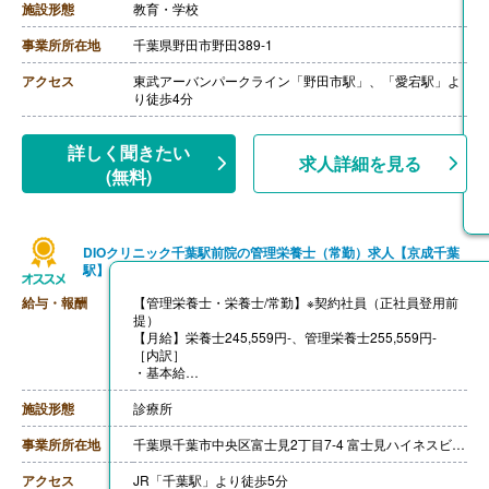
施設形態
教育・学校
事業所所在地
千葉県野田市野田389-1
アクセス
東武アーバンパークライン「野田市駅」、「愛宕駅」よ
り徒歩4分
詳しく聞きたい
求人詳細を見る
(無料)
DIOクリニック千葉駅前院の管理栄養士（常勤）求人【京成千葉
駅】
給与・報酬
【管理栄養士・栄養士/常勤】※契約社員（正社員登用前
提）
【月給】栄養士245,559円-、管理栄養士255,559円-
［内訳］
・基本給
・資格手当 栄養士10,000円、管理栄養士20,000円（年
間休日110日の場合）
施設形態
診療所
・固定残業代 20時間-45時間分
※役職によって異なります。
事業所所在地
千葉県千葉市中央区富士見2丁目7-4 富士見ハイネスビル5F
※給与は求職者様の経験・能力・前職の給与を総合的に
鑑みて決定します。
アクセス
JR「千葉駅」より徒歩5分