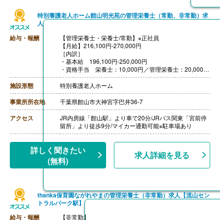
特別養護老人ホーム館山明光苑の管理栄養士（常勤、非常勤）求
人
給与・報酬
【管理栄養士・栄養士/常勤】※正社員
【月給】216,100円-270,000円
［内訳］
・基本給 196,100円-250,000円
・資格手当 栄養士：10,000円／管理栄養士：20,000円
［その他手当］
・職務手当 3,000円‐10,000円
施設形態
特別養護老人ホーム
・処遇改善手当 20,000-35,000円
・扶養手当 配偶者 13,000円／第三子まで 6,000円
事業所所在地
千葉県館山市大神宮字巴井36-7
・住宅手当 30,000円（対象者のみ）
・年末年始手当：3,000円/日（対象日：12/31-1/3）
アクセス
JR内房線「館山駅」より車で20分/JRバス関東「宮前停
【賞与】年2回（1.25ヶ月-1.85ヶ月）※過去度実績
留所」より徒歩9分/マイカー通勤可能※駐車場あり
【通勤手当】あり（上限16,100/月）
【昇給】年1回※能力や業績に応じて変動あり
【退職金】あり※勤続3年以上
詳しく聞きたい
求人詳細を見る
---
(無料)
【調理師・調理員/非常勤】※パート
【時給】1,140円-1,180円
［その他手当］
・処遇改善手当
thanka保育園ながれやまの管理栄養士（非常勤）求人【流山セン
・年末年始手当：3,000円/日（対象日：12/31-1/3）
トラルパーク駅】
【通勤手当】あり（上限50,000円/月）
給与・報酬
【非常勤】