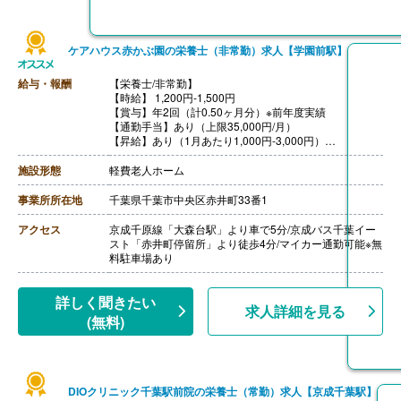
ケアハウス赤かぶ園の栄養士（非常勤）求人【学園前駅】
給与・報酬
【栄養士/非常勤】
【時給】 1,200円-1,500円
【賞与】年2回（計0.50ヶ月分）※前年度実績
【通勤手当】あり（上限35,000円/月）
【昇給】あり（1月あたり1,000円-3,000円）
【退職金】あり※退職金共済加入
施設形態
軽費老人ホーム
事業所所在地
千葉県千葉市中央区赤井町33番1
アクセス
京成千原線「大森台駅」より車で5分/京成バス千葉イー
スト「赤井町停留所」より徒歩4分/マイカー通勤可能※無
料駐車場あり
詳しく聞きたい
求人詳細を見る
(無料)
DIOクリニック千葉駅前院の栄養士（常勤）求人【京成千葉駅】