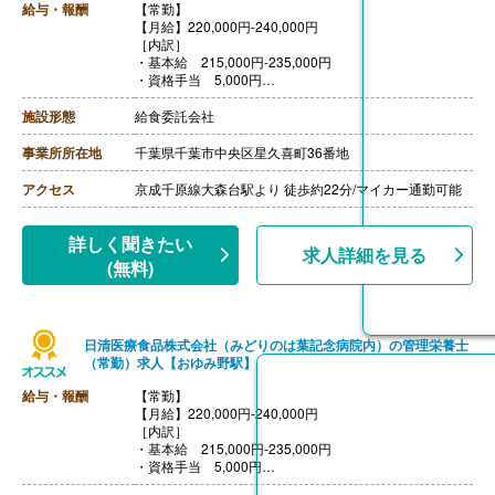
給与・報酬
【常勤】
【月給】220,000円-240,000円
［内訳］
・基本給 215,000円-235,000円
・資格手当 5,000円
【賞与】あり※個人評価による
【退職金】あり※勤続3年以上
施設形態
給食委託会社
事業所所在地
千葉県千葉市中央区星久喜町36番地
アクセス
京成千原線大森台駅より 徒歩約22分/マイカー通勤可能
詳しく聞きたい
求人詳細を見る
(無料)
日清医療食品株式会社（みどりのは葉記念病院内）の管理栄養士
（常勤）求人【おゆみ野駅】
給与・報酬
【常勤】
【月給】220,000円-240,000円
［内訳］
・基本給 215,000円-235,000円
・資格手当 5,000円
【賞与】あり※個人評価による