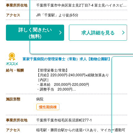
※役職によって異なります。
事業所所在地
千葉県千葉市中央区富士見2丁目7-4 富士見ハイネスビル5F
※給与は求職者様の経験・能力・前職の給与を総合的に
鑑みて決定します。
アクセス
JR「千葉駅」より徒歩5分
［その他手当］
・インセンティブ 年4回（平均80,000円-100,000円/
月）
詳しく聞きたい
求人詳細を見る
・健康診断手当
(無料)
・勤続手当
・書籍購入手当
【賞与】年2回（6月、12月）
【通勤手当】あり（上限30,000円/月）
【昇給】年2回
富家千葉病院の管理栄養士（常勤）求人【動物公園駅】
【退職金】なし
給与・報酬
【管理栄養士/常勤】
※年収例:
【月給】220,000円-240,000円※経験加算あり
23歳・経験1年の場合 月給250,000円、年収3,500,000
［内訳］
円
・基本給 200,000円-220,000円
28歳・経験4年の場合 月給280,000円、年収3,950,000
・調整手当 20,000円
円
［その他手当］
・休日手当 2,000円/回
施設形態
病院
【賞与】年2回（前年度実績3.25ヶ月分）
慢性期病棟
【通勤手当】あり（上限50,000円/月）
【昇給】年1回
【退職金】あり※勤続3年以上
事業所所在地
千葉県千葉市稲毛区長沼原町277-1
アクセス
稲毛駅・勝田台駅からの送迎バスあり、マイカー通勤可