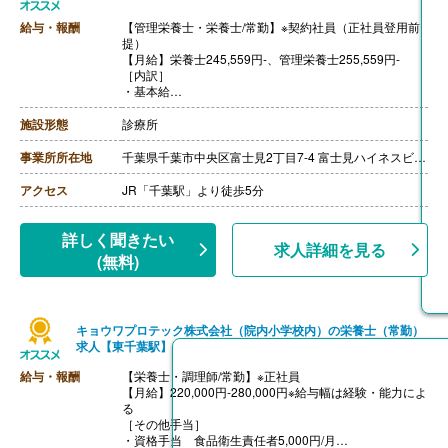
給与・報酬
【管理栄養士・栄養士/常勤】※契約社員（正社員登用前
提）
【月給】栄養士245,559円-、管理栄養士255,559円-
［内訳］
・基本給
・資格手当 栄養士10,000円、管理栄養士20,000円（年
間休日110日の場合）
施設形態
診療所
・固定残業代 20時間-45時間分
※役職によって異なります。
事業所所在地
千葉県千葉市中央区富士見2丁目7-4 富士見ハイネスビル5F
※給与は求職者様の経験・能力・前職の給与を総合的に
鑑みて決定します。
アクセス
JR「千葉駅」より徒歩5分
［その他手当］
・インセンティブ 年4回（平均80,000円-100,000円/
月）
詳しく聞きたい
求人詳細を見る
・健康診断手当
(無料)
・勤続手当
・書籍購入手当
【賞与】年2回（6月、12月）
【通勤手当】あり（上限30,000円/月）
キョウワプロテック株式会社（院内小学校内）の栄養士（常勤）
【昇給】年2回
求人【東千葉駅】
【退職金】なし
給与・報酬
【栄養士・調理師/常勤】※正社員
※年収例:
【月給】220,000円‐280,000円※給与幅は経験・能力によ
23歳・経験1年の場合 月給250,000円、年収3,500,000
る
円
［その他手当］
28歳・経験4年の場合 月給280,000円、年収3,950,000
・資格手当 食品衛生責任者5,000円/月
円