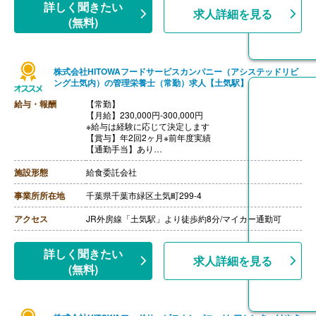
詳しく聞きたい
求人詳細を見る
(無料)
株式会社HITOWAフードサービスカンパニー（アシステッドリビ
ング土気内）の管理栄養士（常勤）求人【土気駅】
給与・報酬
【常勤】
【月給】230,000円-300,000円
※給与は経験に応じて決定します
【賞与】年2回2ヶ月※前年度実績
【通勤手当】あり
※公共交通機関:上限30,000円/月
※マイカー通勤:片道2km以上（ガソリン代は規定内支
施設形態
給食委託会社
給）
【昇給】あり（年1回）
事業所所在地
千葉県千葉市緑区土気町299-4
【退職金】あり（会社規定による）
アクセス
JR外房線「土気駅」より徒歩約8分/マイカー通勤可
詳しく聞きたい
求人詳細を見る
(無料)