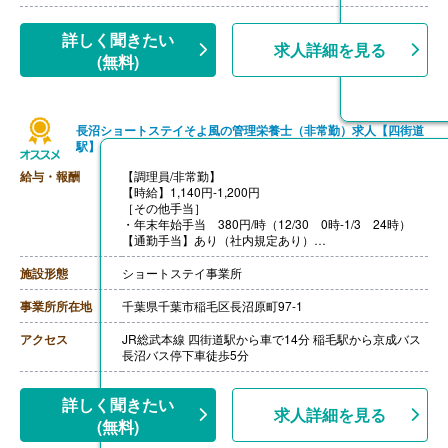
詳しく聞きたい
求人詳細を見る
(無料)
長沼ショートステイそよ風の管理栄養士（非常勤）求人【四街道
駅】
給与・報酬
【調理員/非常勤】
【時給】1,140円-1,200円
［その他手当］
・年末年始手当 380円/時（12/30 0時-1/3 24時）
【通勤手当】あり（社内規定あり）
【賞与】あり（年2回寸志）
施設形態
ショートステイ事業所
事業所所在地
千葉県千葉市稲毛区長沼原町97-1
アクセス
JR総武本線 四街道駅から車で14分 稲毛駅から京成バス
長沼バス停下車徒歩5分
詳しく聞きたい
求人詳細を見る
(無料)