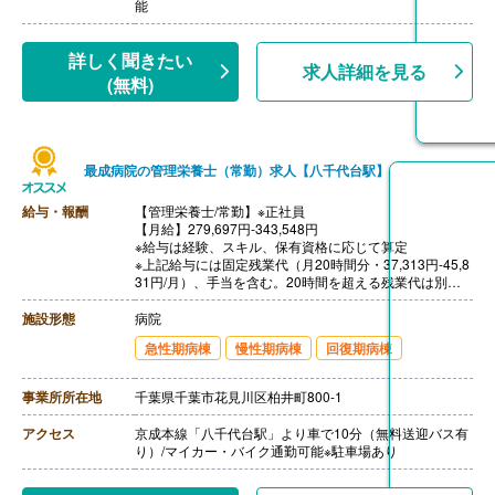
能
詳しく聞きたい
求人詳細を見る
(無料)
最成病院の管理栄養士（常勤）求人【八千代台駅】
給与・報酬
【管理栄養士/常勤】※正社員
【月給】279,697円-343,548円
※給与は経験、スキル、保有資格に応じて算定
※上記給与には固定残業代（月20時間分・37,313円-45,8
31円/月）、手当を含む。20時間を超える残業代は別途
支給。
［その他手当］
施設形態
病院
・住宅手当 上限30,000円
急性期病棟
慢性期病棟
回復期病棟
【賞与】なし（年俸制）
【昇給】あり
【通勤手当】あり（実費支給、規定有り）
事業所所在地
千葉県千葉市花見川区柏井町800-1
【退職金】あり※勤続3年以上
アクセス
京成本線「八千代台駅」より車で10分（無料送迎バス有
り）/マイカー・バイク通勤可能※駐車場あり