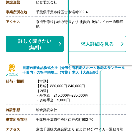
【退職金】あり※勤続3年以上
施設形態
給食委託会社
事業所所在地
千葉県千葉市緑区古市場町902-4
アクセス
京成千原線おゆみ野駅より 徒歩約19分/マイカー通勤可
能
詳しく聞きたい
求人詳細を見る
(無料)
日清医療食品株式会社（介護付有料老人ホーム敬老園サンテール
千葉内）の管理栄養士（常勤）求人【大森台駅】
給与・報酬
【常勤】
【月給】220,000円-240,000円
［内訳］
・基本給 215,000円-235,000円
・資格手当 5,000円
【賞与】あり※個人評価による
【退職金】あり※勤続3年以上
施設形態
給食委託会社
事業所所在地
千葉県千葉市中央区仁戸名町682-70
アクセス
京成千原線大森台駅より 徒歩約14分/マイカー通勤可能