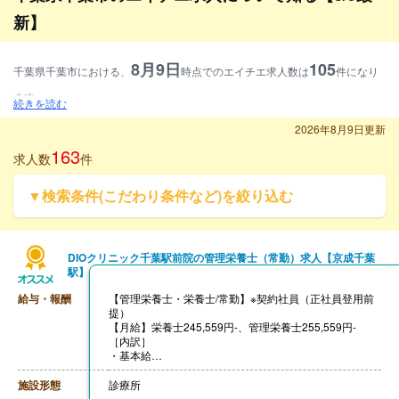
新】
8月9日
105
千葉県千葉市における、
時点でのエイチエ求人数は
件になり
ます。
続きを読む
募集資格別に見ると、管理栄養士求人が32.4%、栄養士求人が28.6%、調理師
2026年8月9日更新
求人が39%となります。
163
求人数
件
雇用形態別に見ると、常勤求人が72.4%、非常勤求人が25.7%、常勤・非常勤
▼検索条件(こだわり条件など)を絞り込む
求人が1.9%となります。
施設形態別に見ると、病院・クリニック求人が4.8%、介護・福祉求人が28.
6%、保育園等求人が16.2%、その他求人が50.5%となります。
DIOクリニック千葉駅前院の管理栄養士（常勤）求人【京成千葉
駅】
給与・報酬
【管理栄養士・栄養士/常勤】※契約社員（正社員登用前
提）
【月給】栄養士245,559円-、管理栄養士255,559円-
［内訳］
・基本給
・資格手当 栄養士10,000円、管理栄養士20,000円（年
間休日110日の場合）
施設形態
診療所
・固定残業代 20時間-45時間分