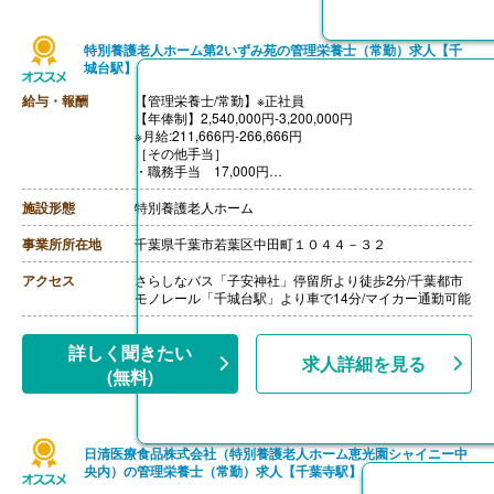
特別養護老人ホーム第2いずみ苑の管理栄養士（常勤）求人【千
城台駅】
給与・報酬
【管理栄養士/常勤】※正社員
【年俸制】2,540,000円-3,200,000円
※月給:211,666円-266,666円
［その他手当］
・職務手当 17,000円
・資格手当 3,000円-10,000円
・住宅手当 4,000円または20,000円
施設形態
特別養護老人ホーム
・扶養手当 5,000円/子1人につき、15,000円/配偶者
・くつ手当 4,000円/年1回4月に支給
事業所所在地
千葉県千葉市若葉区中田町１０４４－３２
【賞与】あり（計4.50ヶ月分）※2021年実績
【昇給】年1回（1月あたり2,000円-6,000円）
アクセス
さらしなバス「子安神社」停留所より徒歩2分/千葉都市
【退職金】なし
モノレール「千城台駅」より車で14分/マイカー通勤可能
詳しく聞きたい
求人詳細を見る
(無料)
日清医療食品株式会社（特別養護老人ホーム恵光園シャイニー中
央内）の管理栄養士（常勤）求人【千葉寺駅】