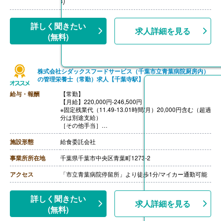
り
詳しく聞きたい
求人詳細を見る
(無料)
株式会社シダックスフードサービス（千葉市立青葉病院厨房内）
の管理栄養士（常勤）求人【千葉寺駅】
給与・報酬
【常勤】
【月給】220,000円-246,500円
※固定残業代（11.49-13.01時間/月）20,000円含む（超過
分は別途支給）
［その他手当］
・時間外勤務手当
・休日勤務手当
施設形態
給食委託会社
・深夜勤務手当（22:00-翌05:00）
・休業手当
事業所所在地
千葉県千葉市中央区青葉町1273-2
【賞与】なし
【通勤手当】あり（上限なし）※片道2Km以上
アクセス
「市立青葉病院停留所」より徒歩1分/マイカー通勤可能
詳しく聞きたい
求人詳細を見る
(無料)