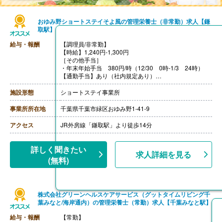
おゆみ野ショートステイそよ風の管理栄養士（非常勤）求人【鎌
取駅】
給与・報酬
【調理員/非常勤】
【時給】1,240円-1,300円
［その他手当］
・年末年始手当 380円/時（12/30 0時-1/3 24時）
【通勤手当】あり（社内規定あり）
【賞与】あり（年2回寸志）
施設形態
ショートステイ事業所
事業所所在地
千葉県千葉市緑区おゆみ野1-41-9
アクセス
JR外房線「鎌取駅」より徒歩14分
詳しく聞きたい
求人詳細を見る
(無料)
株式会社グリーンヘルスケアサービス（グットタイムリビング千
葉みなと/海岸通内）の管理栄養士（常勤）求人【千葉みなと駅】
給与・報酬
【常勤】