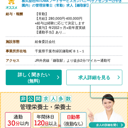
株式会社HITOWAフードサービスカンパニー(ケアセンターけやき
園内）の管理栄養士（常勤）求人【鎌取駅】
給与・報酬
【常勤】
【月給】280,000円-400,000円
※給与は経験に応じて決定します
【賞与】年2回2ヶ月※前年度実績
【通勤手当】あり
※公共交通機関:上限30,000円/月
※マイカー通勤:片道2km以上（ガソリン代は規定内支
施設形態
給食委託会社
給）
【昇給】あり（年1回）
事業所所在地
千葉県千葉市緑区鎌取町８１−１
【退職金】あり（会社規定による）
アクセス
JR外房線「鎌取駅」より徒歩2分/マイカー通勤可
詳しく聞きたい
求人詳細を見る
(無料)