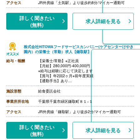
アクセス
JR外房線「土気駅」より徒歩約8分/マイカー通勤可
詳しく聞きたい
求人詳細を見る
(無料)
株式会社HITOWAフードサービスカンパニー(ケアセンターけやき
園内）の栄養士（常勤）求人【鎌取駅】
給与・報酬
【栄養士/常勤】※正社員
【月給】280,000円-400,000円
※給与は経験に応じて決定します
【賞与】年2回2ヶ月※前年度実績
【通勤手当】あり
※公共交通機関:上限30,000円/月
※マイカー通勤:片道2km以上（ガソリン代は規定内支
施設形態
給食委託会社
給）
【昇給】あり（年1回）
事業所所在地
千葉県千葉市緑区鎌取町８１−１
【退職金】あり（会社規定による）
アクセス
JR外房線「鎌取駅」より徒歩2分/マイカー通勤可
詳しく聞きたい
求人詳細を見る
(無料)