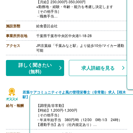
【月給】230,000円-350,000円
※勤務地・経験・年齢・能力を考慮し決定します
［その他手当］
・職務手当
・食事手当
・年末年始手当
施設形態
給食委託会社
【賞与】年2回（7月、12月）※会社業績、各個人実績に
応じて決定（前年度実績 2.00ヶ月/年）
事業所所在地
千葉県千葉市中央区中央港1-18-28
【通勤手当】あり（全額支給）
【退職金】なし
アクセス
JR京葉線「千葉みなと駅」より徒歩10分/マイカー通勤
可能
詳しく聞きたい
求人詳細を見る
(無料)
若葉ケアコミュニティそよ風の管理栄養士（非常勤）求人【桜木
駅】
給与・報酬
【調理員/非常勤】
【時給】1,200円-1,300円
［その他手当］
・年末年始手当 380円/時（12/30 0時-1/3 24時）
【通勤手当】あり（社内規定あり）
【昇給】年1回