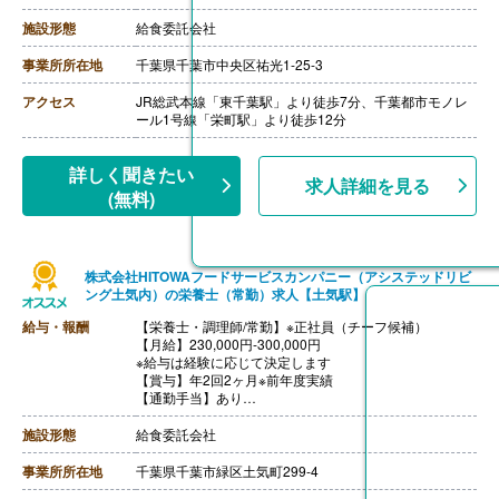
【通勤手当】あり（規定内支給、自転車通勤は100円/
日）
施設形態
給食委託会社
事業所所在地
千葉県千葉市中央区祐光1-25-3
アクセス
JR総武本線「東千葉駅」より徒歩7分、千葉都市モノレ
ール1号線「栄町駅」より徒歩12分
詳しく聞きたい
求人詳細を見る
(無料)
株式会社HITOWAフードサービスカンパニー（アシステッドリビ
ング土気内）の栄養士（常勤）求人【土気駅】
給与・報酬
【栄養士・調理師/常勤】※正社員（チーフ候補）
【月給】230,000円-300,000円
※給与は経験に応じて決定します
【賞与】年2回2ヶ月※前年度実績
【通勤手当】あり
※公共交通機関:上限30,000円/月
※マイカー通勤:片道2km以上（ガソリン代は規定内支
施設形態
給食委託会社
給）
【昇給】あり（年1回）
事業所所在地
千葉県千葉市緑区土気町299-4
【退職金】あり（会社規定による）