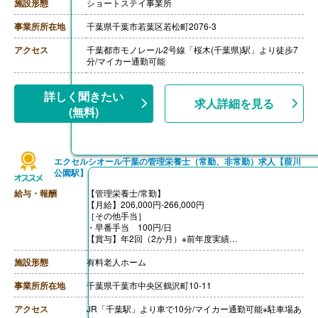
【賞与】あり（年2回寸志）
施設形態
ショートステイ事業所
事業所所在地
千葉県千葉市若葉区若松町2076-3
アクセス
千葉都市モノレール2号線「桜木(千葉県)駅」より徒歩7
分/マイカー通勤可能
詳しく聞きたい
求人詳細を見る
(無料)
エクセルシオール千葉の管理栄養士（常勤、非常勤）求人【葭川
公園駅】
給与・報酬
【管理栄養士/常勤】
【月給】206,000円-266,000円
［その他手当］
・早番手当 100円/日
【賞与】年2回（2か月）※前年度実績
【通勤手当】あり（上限なし）
【昇給】あり（1.00％）※前年度実績
施設形態
有料老人ホーム
【退職金】なし
事業所所在地
千葉県千葉市中央区鶴沢町10-11
アクセス
JR「千葉駅」より車で10分/マイカー通勤可能※駐車場あ