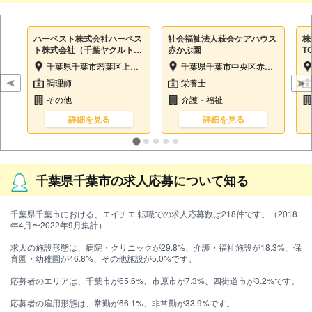
ハーベスト株式会社ハーベス
社会福祉法人萩会ケアハウス
株
ト株式会社（千葉ヤクルト工
赤かぶ園
T
場内）
ニ
千葉県千葉市若葉区上泉町424-5
千葉県千葉市中央区赤井町33番1
土
調理師
栄養士
その他
介護・福祉
詳細を見る
詳細を見る
千葉県千葉市の求人応募について知る
千葉県千葉市における、エイチエ 転職での求人応募数は218件です。（2018
年4月〜2022年9月集計）
求人の施設形態は、病院・クリニックが29.8%、介護・福祉施設が18.3%、保
育園・幼稚園が46.8%、その他施設が5.0%です。
応募者のエリアは、千葉市が65.6%、市原市が7.3%、四街道市が3.2%です。
応募者の雇用形態は、常勤が66.1%、非常勤が33.9%です。