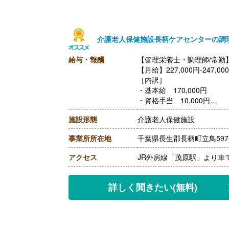
介護老人保健施設長柄ケアセンターの調
給与・報酬
【管理栄養士・調理師/常勤
【月給】227,000円-247,00
［内訳］
・基本給 170,000円
・資格手当 10,000円
・調整手当 47,000円-67,0
施設形態
介護老人保健施設
［その他手当］
・処遇手当 3,000円程度
事業所所在地
千葉県長生郡長柄町立鳥597
【賞与】年2回（計3.00ヶ
【通勤手当】あり（上限50,0
アクセス
JR外房線「茂原駅」より車
【昇給】あり
【退職金】あり※勤続3年以
詳しく聞きたい
(無料)