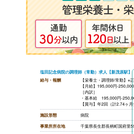
塩田記念病院の調理師（常勤）求人【新茂原駅】
給与・報酬
【栄養士・調理師/常勤】※
【月給】195,000円-250,00
［内訳］
・基本給 195,000円-250
【賞与】年2回（計2.74ヶ
【通勤手当】あり（上限24,5
施設形態
病院
【昇給】あり（1月あたり2.0
【退職金】あり※勤続3年以
事業所所在地
千葉県長生郡長柄町国府里55