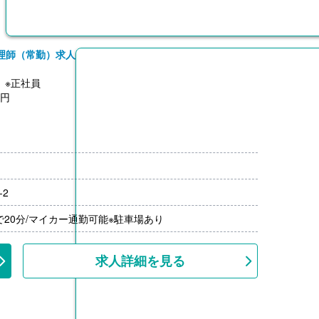
理師（常勤）求人
】※正社員
0円
00円
※施設実績による
-2
月分）※前年度実績
00円/月）
で20分/マイカー通勤可能※駐車場あり
上
求人詳細を見る