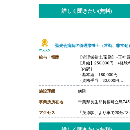
【退職金】あり※勤続3年以
詳しく聞きたい
(無料)
聖光会病院の管理栄養士（常勤、非常勤
給与・報酬
【管理栄養士/常勤】※正社
【月給】256,000円 ※経
［内訳］
・基本給 180,000円
・資格手当 30,000円
・調整手当 46,000円
施設形態
病院
【賞与】あり 計3.00ヶ月
【通勤手当】あり（上限50,0
事業所所在地
千葉県長生郡長柄町立鳥745
【昇給】あり（1月あたり1,5
【退職金】あり※勤続3年以
アクセス
「茂原駅」より車で20分/
詳しく聞きたい
(無料)