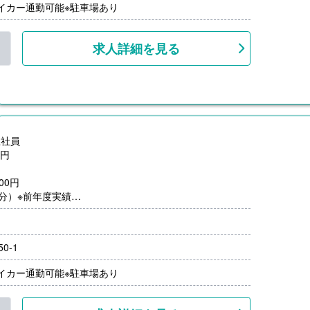
マイカー通勤可能※駐車場あり
求人詳細を見る
正社員
0円
,000円
月分）※前年度実績
00円/月）
0％-3.00％）※前年度実績
上
0-1
マイカー通勤可能※駐車場あり