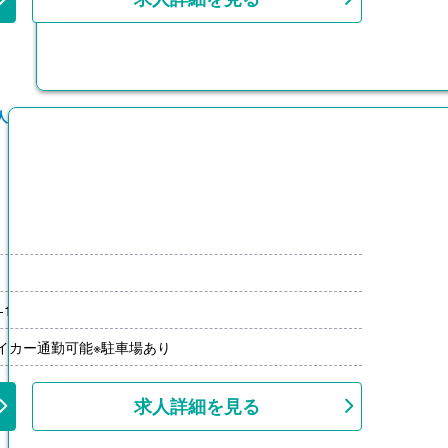
人
00円/月）
-1
00円-2,000円）※前年度実績
上
マイカー通勤可能※駐車場あり
求人詳細を見る