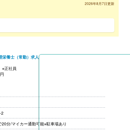
2026年8月7日更新
理栄養士（常勤）求人
】※正社員
0円
00円
※施設実績による
-2
月分）※前年度実績
00円/月）
で20分/マイカー通勤可能※駐車場あり