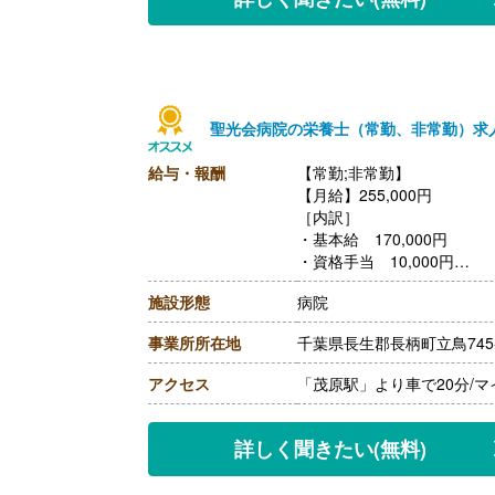
聖光会病院の栄養士（常勤、非常勤）求
給与・報酬
【常勤;非常勤】
【月給】255,000円
［内訳］
・基本給 170,000円
・資格手当 10,000円
・調整手当 75,000円
施設形態
病院
【賞与】なし
【通勤手当】あり（上限50,0
事業所所在地
千葉県長生郡長柄町立鳥745
【昇給】あり（1月あたり1,5
【退職金】あり※勤続3年以
アクセス
「茂原駅」より車で20分/
詳しく聞きたい
(無料)