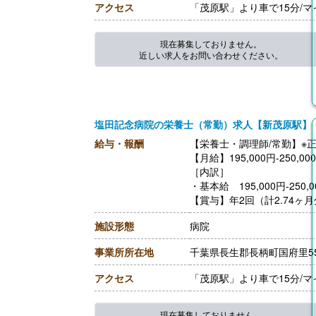
アクセス
「茂原駅」より車で15分/
現在募集しておりません。
近しい求人をお問い合わせください。
塩田記念病院の栄養士（常勤）求人【新茂原駅】
給与・報酬
【栄養士・調理師/常勤】※
【月給】195,000円-250,00
［内訳］
・基本給 195,000円-250
【賞与】年2回（計2.74ヶ
【通勤手当】あり（上限24,5
施設形態
病院
【昇給】あり（1月あたり2.0
【退職金】あり※勤続3年以
事業所所在地
千葉県長生郡長柄町国府里55
アクセス
「茂原駅」より車で15分/
現在募集しておりません。