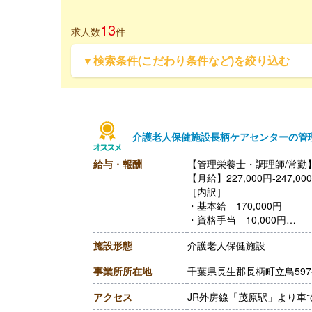
13
求人数
件
▼検索条件(こだわり条件など)を絞り込む
介護老人保健施設長柄ケアセンターの管
給与・報酬
【管理栄養士・調理師/常勤
【月給】227,000円-247,00
［内訳］
・基本給 170,000円
・資格手当 10,000円
・調整手当 47,000円-67,0
施設形態
介護老人保健施設
［その他手当］
・処遇手当 3,000円程度
事業所所在地
千葉県長生郡長柄町立鳥597
【賞与】年2回（計3.00ヶ
【通勤手当】あり（上限50,0
アクセス
JR外房線「茂原駅」より車
【昇給】あり