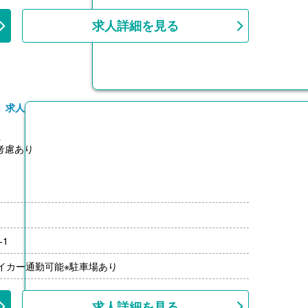
上
求人詳細を見る
）求人
員
験考慮あり
分（前年度実績）
00円/月）
-1
00円-2,000円）※前年度実績
上
マイカー通勤可能※駐車場あり
求人詳細を見る