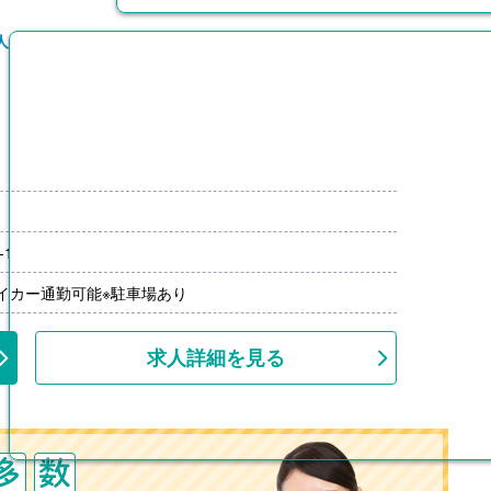
人
00円/月）
-1
00円-2,000円）※前年度実績
上
マイカー通勤可能※駐車場あり
求人詳細を見る