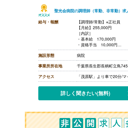
聖光会病院の調理師（常勤、非常勤）求
給与・報酬
【調理師/常勤】※正社員
【月給】255,000円
［内訳］
・基本給 170,000円
・資格手当 10,000円
・調整手当 75,000円
施設形態
病院
【賞与】なし
【通勤手当】あり（上限50,0
事業所所在地
千葉県長生郡長柄町立鳥745
【昇給】あり（1月あたり1,5
【退職金】あり※勤続3年以
アクセス
「茂原駅」より車で20分/
詳しく聞きたい
(無料)