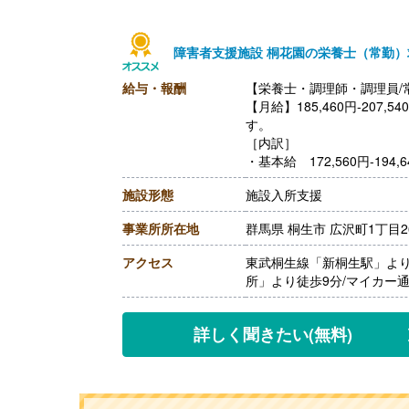
障害者支援施設 桐花園の栄養士（常勤
給与・報酬
【栄養士・調理師・調理員/
【月給】185,460円-20
す。
［内訳］
・基本給 172,560円-194,6
・処遇改善手当 12,900円
施設形態
施設入所支援
［その他手当］
・業務手当 3,000円 ※
事業所所在地
群馬県 桐生市 広沢町1丁目2
・早出手当 600円/日
・扶養手当
アクセス
東武桐生線「新桐生駅」より
・時間外手当
所」より徒歩9分/マイカー
【賞与】年2回（計4.10ヶ
【通勤手当】あり（上限24,4
【昇給】あり（1月あたり1,0
詳しく聞きたい
(無料)
【退職金】あり※勤続1年以