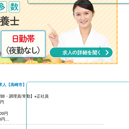
求人【高崎市】
師・調理員/常勤】※正社員
0円
00円
0円