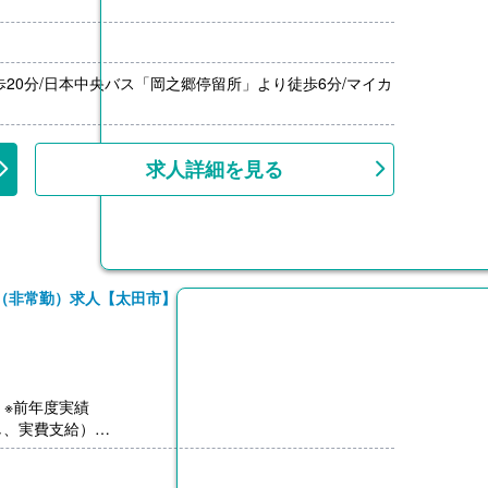
よる
600,000円）※前年度実績
歩20分/日本中央バス「岡之郷停留所」より徒歩6分/マイカ
00円/月）
円‐1,500円）※前年度実績
上
求人詳細を見る
（非常勤）求人【太田市】
-）※前年度実績
し、実費支給）
0円-）※前年度実績