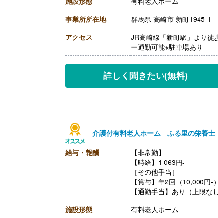
施設形態
有料老人ホーム
・管理者手当 20,000円
・資格手当 13,000円
事業所所在地
群馬県 高崎市 新町1945-1
※採用時の業務内容、資格に
【賞与】年2回（150,000円‐
アクセス
JR高崎線「新町駅」より徒
【通勤手当】あり（上限10,0
ー通勤可能※駐車場あり
【昇給】あり（1月あたり500
【退職金】あり※勤続3年以
詳しく聞きたい
(無料)
介護付有料老人ホーム ふる里の栄養士
給与・報酬
【非常勤】
【時給】1,063円-
［その他手当］
【賞与】年2回（10,000円
【通勤手当】あり（上限な
【昇給】あり（1時間あたり1
施設形態
有料老人ホーム
【退職金】なし