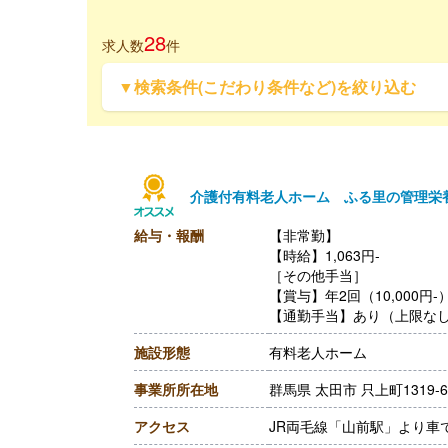
28
求人数
件
▼検索条件(こだわり条件など)を絞り込む
介護付有料老人ホーム ふる里の管理栄
給与・報酬
【非常勤】
【時給】1,063円-
［その他手当］
【賞与】年2回（10,000円
【通勤手当】あり（上限な
【昇給】あり（1時間あたり1
施設形態
有料老人ホーム
【退職金】なし
事業所所在地
群馬県 太田市 只上町1319-
アクセス
JR両毛線「山前駅」より車