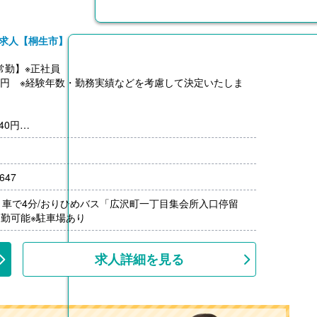
）求人【桐生市】
常勤】※正社員
7,540円 ※経験年数・勤務実績などを考慮して決定いたしま
40円
調理師のみ
647
車で4分/おりひめバス「広沢町一丁目集会所入口停留
通勤可能※駐車場あり
月分）※前年度実績
00円/月）
00円-4,000円）※前年度実績
求人詳細を見る
上、退職金共済加入