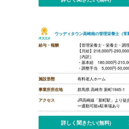
ウッディタウン高崎南の管理栄養士（常
給与・報酬
【管理栄養士・栄養士・調理
【月給】218,000円-293,00
［内訳］
・基本給 180,000円‐210,0
・調整手当 5,000円‐50,00
［その他手当］
施設形態
有料老人ホーム
・管理者手当 20,000円
・資格手当 13,000円
事業所所在地
群馬県 高崎市 新町1945-1
※採用時の業務内容、資格に
【賞与】年2回（150,000円‐
アクセス
JR高崎線「新町駅」より徒
【通勤手当】あり（上限10,0
ー通勤可能※駐車場あり
【昇給】あり（1月あたり500
【退職金】あり※勤続3年以
詳しく聞きたい
(無料)