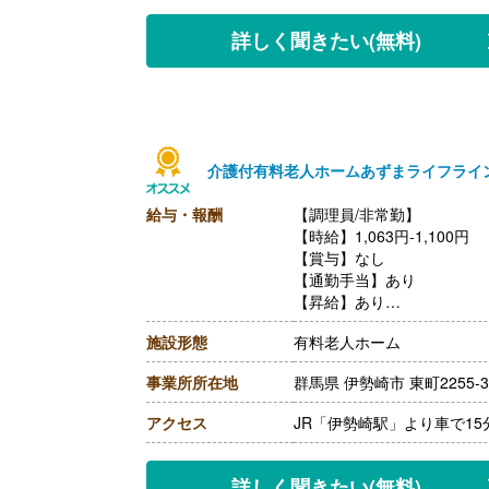
詳しく聞きたい
(無料)
介護付有料老人ホームあずまライフライ
給与・報酬
【調理員/非常勤】
【時給】1,063円-1,100円
【賞与】なし
【通勤手当】あり
【昇給】あり
【退職金】なし
施設形態
有料老人ホーム
事業所所在地
群馬県 伊勢崎市 東町2255-
アクセス
JR「伊勢崎駅」より車で1
詳しく聞きたい
(無料)