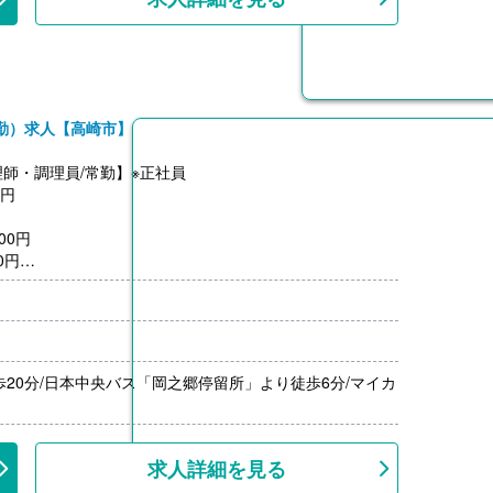
勤）求人【高崎市】
師・調理員/常勤】※正社員
0円
00円
0円
よる
600,000円）※前年度実績
歩20分/日本中央バス「岡之郷停留所」より徒歩6分/マイカ
00円/月）
円‐1,500円）※前年度実績
上
求人詳細を見る