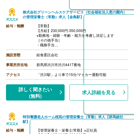
株式会社グリーンヘルスケアサービス（社会福祉法人恵の園内）
の管理栄養士（常勤）求人【金島駅】
給与・報酬
【常勤】
【月給】230,000円-350,000円
※勤務地・経験・年齢・能力を考慮し決定します
［その他手当］
・職務手当
・食事手当
・年末年始手当
施設形態
給食委託会社
【賞与】年2回（7月、12月）※会社業績、各個人実績に
応じて決定（前年度実績 2.00ヶ月/年）
事業所所在地
群馬県渋川市渋川4417番地
【通勤手当】あり（全額支給）
【退職金】なし
アクセス
「渋川駅」より車で15分/マイカー通勤可能
詳しく聞きたい
求人詳細を見る
(無料)
特別養護老人ホーム桜苑の管理栄養士（常勤）求人【群馬総社
駅】
給与・報酬
【管理栄養士・栄養士/常勤】※正社員