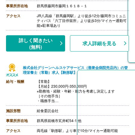
・処遇改善手当 16,500円
【賞与】年2回（計2.00ヶ月分）※前年度実績
事業所所在地
群馬県藤岡市藤岡１６１８－１
【通勤手当】あり（上限5,000円/月）
【昇給】あり（1月あたり0.00％-4.00％）※前年度実績
アクセス
JR八高線「群馬藤岡駅」より徒歩12分/藤岡市コミュニ
【退職金】あり※勤続1年以上、共済加入
ティバス「六丁目停留所」より徒歩3分/マイカー通勤可
++++++++++++++++++++
能※駐車場あり
【管理栄養士・栄養士/常勤】※パート
【時給】1,100円-1,300円
※月給:176,000円-208,000円（時給1,100円-1,300円×8時
詳しく聞きたい
求人詳細を見る
間×月平均労働日数20日で算出）
(無料)
【賞与】なし
【通勤手当】あり（上限5,000円/月）
【昇給】あり（1時間あたり0円-100円）※前年度実績
【退職金】あり※勤続1年以上、共済加入
株式会社グリーンヘルスケアサービス（善衆会病院売店内）の管
理栄養士（常勤）求人【駒形駅】
給与・報酬
【常勤】
【月給】230,000円-350,000円
※勤務地・経験・年齢・能力を考慮し決定します
［その他手当］
・職務手当
・食事手当
・年末年始手当
施設形態
給食委託会社
【賞与】年2回（7月、12月）※会社業績、各個人実績に
応じて決定（前年度実績 2.00ヶ月/年）
事業所所在地
群馬県前橋市笂井町54-1 他
【通勤手当】あり（全額支給）
【退職金】なし
アクセス
両毛線「駒形駅」より車で10分/マイカー通勤可能