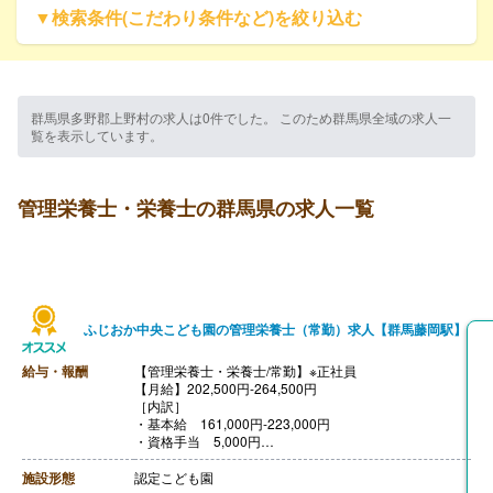
▼検索条件(こだわり条件など)を絞り込む
群馬県多野郡上野村の求人は0件でした。 このため群馬県全域の求人一
覧を表示しています。
管理栄養士・栄養士の群馬県の求人一覧
ふじおか中央こども園の管理栄養士（常勤）求人【群馬藤岡駅】
給与・報酬
【管理栄養士・栄養士/常勤】※正社員
【月給】202,500円-264,500円
［内訳］
・基本給 161,000円-223,000円
・資格手当 5,000円
・処遇1手当 10,000円
・処遇3手当 10,000円
施設形態
認定こども園