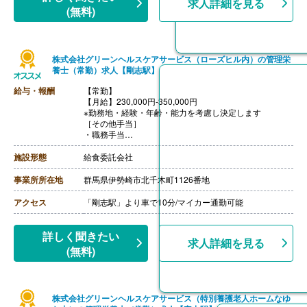
求人詳細を見る
(無料)
株式会社グリーンヘルスケアサービス（ローズヒル内）の管理栄
養士（常勤）求人【剛志駅】
給与・報酬
【常勤】
【月給】230,000円-350,000円
※勤務地・経験・年齢・能力を考慮し決定します
［その他手当］
・職務手当
・食事手当
・年末年始手当
施設形態
給食委託会社
【賞与】年2回（7月、12月）※会社業績、各個人実績に
応じて決定（前年度実績 2.00ヶ月/年）
事業所所在地
群馬県伊勢崎市北千木町1126番地
【通勤手当】あり（全額支給）
【退職金】なし
アクセス
「剛志駅」より車で10分/マイカー通勤可能
詳しく聞きたい
求人詳細を見る
(無料)
株式会社グリーンヘルスケアサービス（特別養護老人ホームなゆ