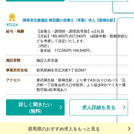
障害者支援施設 桐花園の栄養士（常勤）求人【新桐生駅】
給与・報酬
【栄養士・調理師・調理員/常勤】※正社員
【月給】185,460円-207,540円 ※経験年数・勤務実績な
どを考慮して決定いたします。
［内訳］
・基本給 172,560円-194,640円
・処遇改善手当 12,900円
［その他手当］
施設形態
施設入所支援
・業務手当 3,000円 ※調理師のみ
・早出手当 600円/日
事業所所在地
群馬県桐生市広沢町1丁目2647
・扶養手当
・時間外手当
アクセス
東武桐生線「新桐生駅」より車で4分/おりひめバス「広
【賞与】年2回（計4.10ヶ月分）※前年度実績
沢町一丁目集会所入口停留所」より徒歩9分/マイカー通
【通勤手当】あり（上限24,400円/月）
勤可能※駐車場あり
【昇給】あり（1月あたり1,000円-4,000円）※前年度実
績
【退職金】あり※勤続1年以上、退職金共済加入
詳しく聞きたい
求人詳細を見る
(無料)
群馬県のおすすめ求人をもっと見る