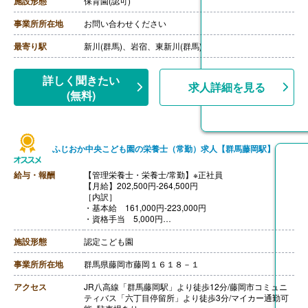
施設形態
保育園(認可)
［その他手当］
・住宅手当
事業所所在地
お問い合わせください
・扶養手当
【賞与】年2回（計4.00ヶ月分）※前年度実績
最寄り駅
新川(群馬)、岩宿、東新川(群馬)
【通勤手当】あり（上限9,800円/月）
【昇給】あり（1月あたり2,000円-4,000円）※前年度実
績
詳しく聞きたい
求人詳細を見る
【退職金】あり※勤続1年以上、共済加入
(無料)
ふじおか中央こども園の栄養士（常勤）求人【群馬藤岡駅】
給与・報酬
【管理栄養士・栄養士/常勤】※正社員
【月給】202,500円-264,500円
［内訳］
・基本給 161,000円-223,000円
・資格手当 5,000円
・処遇1手当 10,000円
・処遇3手当 10,000円
施設形態
認定こども園
・処遇改善手当 16,500円
【賞与】年2回（計2.00ヶ月分）※前年度実績
事業所所在地
群馬県藤岡市藤岡１６１８－１
【通勤手当】あり（上限5,000円/月）
【昇給】あり（1月あたり0.00％-4.00％）※前年度実績
アクセス
JR八高線「群馬藤岡駅」より徒歩12分/藤岡市コミュニ
【退職金】あり※勤続1年以上、共済加入
ティバス「六丁目停留所」より徒歩3分/マイカー通勤可
++++++++++++++++++++