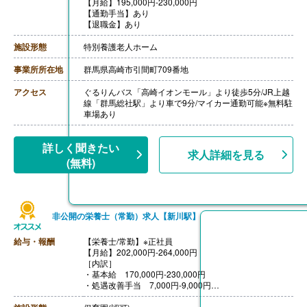
【月給】195,000円-230,000円
【通勤手当】あり
【退職金】あり
施設形態
特別養護老人ホーム
事業所所在地
群馬県高崎市引間町709番地
アクセス
ぐるりんバス「高崎イオンモール」より徒歩5分/JR上越
線「群馬総社駅」より車で9分/マイカー通勤可能※無料駐
車場あり
詳しく聞きたい
求人詳細を見る
(無料)
非公開の栄養士（常勤）求人【新川駅】
給与・報酬
【栄養士/常勤】※正社員
【月給】202,000円-264,000円
［内訳］
・基本給 170,000円‐230,000円
・処遇改善手当 7,000円‐9,000円
・みどり手当 20,000円
・職務手当 5,000円