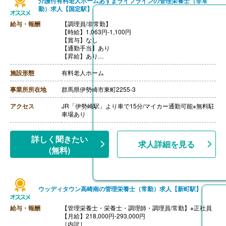
介護付有料老人ホームあずまライフラインの管理栄養士（非常
勤）求人【国定駅】
給与・報酬
【調理員/非常勤】
【時給】1,063円-1,100円
【賞与】なし
【通勤手当】あり
【昇給】あり
【退職金】なし
施設形態
有料老人ホーム
事業所所在地
群馬県伊勢崎市東町2255-3
アクセス
JR「伊勢崎駅」より車で15分/マイカー通勤可能※無料駐
車場あり
詳しく聞きたい
求人詳細を見る
(無料)
ウッディタウン高崎南の管理栄養士（常勤）求人【新町駅】
給与・報酬
【管理栄養士・栄養士・調理師・調理員/常勤】※正社員
【月給】218,000円-293,000円
［内訳］