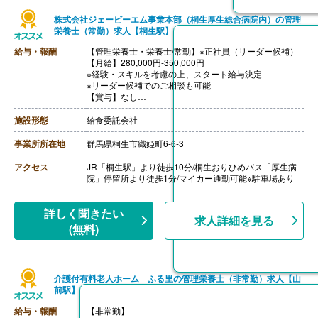
株式会社ジェービーエム事業本部（桐生厚生総合病院内）の管理
栄養士（常勤）求人【桐生駅】
給与・報酬
【管理栄養士・栄養士/常勤】※正社員（リーダー候補）
【月給】280,000円-350,000円
※経験・スキルを考慮の上、スタート給与決定
※リーダー候補でのご相談も可能
【賞与】なし
【通勤手当】あり（上限なし、実費支給）
【昇給】あり※前年度実績なし
施設形態
給食委託会社
【退職金】なし
事業所所在地
群馬県桐生市織姫町6-6-3
アクセス
JR「桐生駅」より徒歩10分/桐生おりひめバス「厚生病
院」停留所より徒歩1分/マイカー通勤可能※駐車場あり
詳しく聞きたい
求人詳細を見る
(無料)
介護付有料老人ホーム ふる里の管理栄養士（非常勤）求人【山
前駅】
給与・報酬
【非常勤】