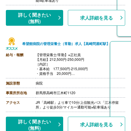
能※駐車場あり
【管理栄養士・栄養士/常勤】※パート
【時給】1,100円-1,300円
※月給:176,000円-208,000円（時給1,100円-1,300円×8時
詳しく聞きたい
求人詳細を見る
間×月平均労働日数20日で算出）
(無料)
【賞与】なし
【通勤手当】あり（上限5,000円/月）
【昇給】あり（1時間あたり0円-100円）※前年度実績
【退職金】あり※勤続1年以上、共済加入
希望館病院の管理栄養士（常勤）求人【高崎問屋町駅】
給与・報酬
【管理栄養士/常勤】※正社員
【月給】212,500円-250,000円
［内訳］
・基本給 177,500円-215,000円
・資格手当 20,000円
・調整手当 15,000円※勤務条件等で変動可能性あり
［その他手当］
施設形態
病院
・精勤手当 6,000円
【賞与】年2回（計4.00ヶ月分）※前年度実績
事業所所在地
群馬県高崎市江木町1120
【通勤手当】あり（上限20,000円/月）
【昇給】あり（1月あたり1,500円-1,700円）※前年度実
アクセス
JR「高崎駅」より車で10分/上信観光バス「江木停留
績
所」より徒歩3分/マイカー通勤可能※駐車場あり
【退職金】あり※勤続3年以上、退職金共済加入
詳しく聞きたい
求人詳細を見る
(無料)