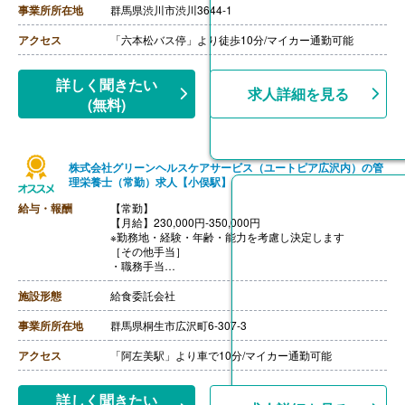
応じて決定（前年度実績 2.00ヶ月/年）
事業所所在地
群馬県渋川市渋川3644-1
【通勤手当】あり（全額支給）
【退職金】なし
アクセス
「六本松バス停」より徒歩10分/マイカー通勤可能
詳しく聞きたい
求人詳細を見る
(無料)
株式会社グリーンヘルスケアサービス（ユートピア広沢内）の管
理栄養士（常勤）求人【小俣駅】
給与・報酬
【常勤】
【月給】230,000円-350,000円
※勤務地・経験・年齢・能力を考慮し決定します
［その他手当］
・職務手当
・食事手当
・年末年始手当
施設形態
給食委託会社
【賞与】年2回（7月、12月）※会社業績、各個人実績に
応じて決定（前年度実績 2.00ヶ月/年）
事業所所在地
群馬県桐生市広沢町6-307-3
【通勤手当】あり（全額支給）
【退職金】なし
アクセス
「阿左美駅」より車で10分/マイカー通勤可能
詳しく聞きたい