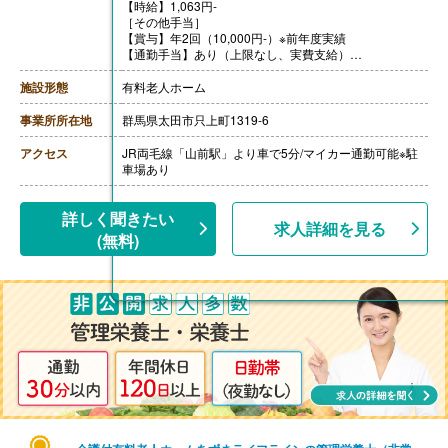
【時給】1,063円-
［その他手当］
【賞与】年2回（10,000円-）※前年度実績
【通勤手当】あり（上限なし、実費支給）
【昇給】あり（1時間あたり10円-）※前年度実績
【退職金】なし
施設形態
有料老人ホーム
事業所所在地
群馬県太田市只上町1319-6
アクセス
JR両毛線「山前駅」より車で5分/マイカー通勤可能※駐
車場あり
詳しく聞きたい
求人詳細を見る
(無料)