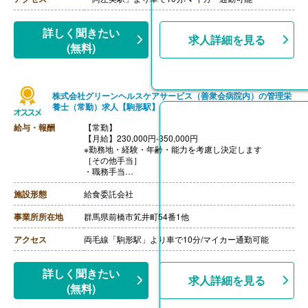
詳しく聞きたい
求人詳細を見る
(無料)
株式会社グリーンヘルスケアサービス（善衆会病院内）の管理栄
養士（常勤）求人【駒形駅】
給与・報酬
【常勤】
【月給】230,000円-350,000円
※勤務地・経験・年齢・能力を考慮し決定します
［その他手当］
・職務手当
・食事手当
・年末年始手当
施設形態
給食委託会社
【賞与】年2回（7月、12月）※会社業績、各個人実績に
応じて決定（前年度実績 2.00ヶ月/年）
事業所所在地
群馬県前橋市笂井町54番1他
【通勤手当】あり（全額支給）
【退職金】なし
アクセス
両毛線「駒形駅」より車で10分/マイカー通勤可能
詳しく聞きたい
求人詳細を見る
(無料)