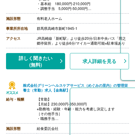
・基本給 180,000円‐210,000円
・調整手当 5,000円‐50,000円
［その他手当］
・管理者手当 20,000円
施設形態
有料老人ホーム
・資格手当 13,000円
※採用時の業務内容、資格による
事業所所在地
群馬県高崎市新町1945-1
【賞与】年2回（150,000円‐600,000円）※前年度実績
【通勤手当】あり（上限10,000円/月）
アクセス
JR高崎線「新町駅」より徒歩20分/日本中央バス「岡之
【昇給】あり（1月あたり500円‐1,500円）※前年度実績
郷停留所」より徒歩6分/マイカー通勤可能※駐車場あり
【退職金】あり※勤続3年以上
詳しく聞きたい
求人詳細を見る
(無料)
株式会社グリーンヘルスケアサービス（めぐみの里内）の管理栄
養士（常勤）求人【金島駅】
給与・報酬
【常勤】
【月給】230,000円-350,000円
※勤務地・経験・年齢・能力を考慮し決定します
［その他手当］
・職務手当
・食事手当
・年末年始手当
施設形態
給食委託会社
【賞与】年2回（7月、12月）※会社業績、各個人実績に