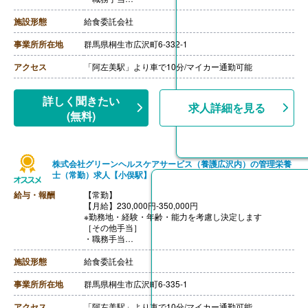
・食事手当
・年末年始手当
施設形態
給食委託会社
【賞与】年2回（7月、12月）※会社業績、各個人実績に
応じて決定（前年度実績 2.00ヶ月/年）
事業所所在地
群馬県桐生市広沢町6-332-1
【通勤手当】あり（全額支給）
【退職金】なし
アクセス
「阿左美駅」より車で10分/マイカー通勤可能
詳しく聞きたい
求人詳細を見る
(無料)
株式会社グリーンヘルスケアサービス（養護広沢内）の管理栄養
士（常勤）求人【小俣駅】
給与・報酬
【常勤】
【月給】230,000円-350,000円
※勤務地・経験・年齢・能力を考慮し決定します
［その他手当］
・職務手当
・食事手当
・年末年始手当
施設形態
給食委託会社
【賞与】年2回（7月、12月）※会社業績、各個人実績に
応じて決定（前年度実績 2.00ヶ月/年）
事業所所在地
群馬県桐生市広沢町6-335-1
【通勤手当】あり（全額支給）
【退職金】なし
アクセス
「阿左美駅」より車で10分/マイカー通勤可能