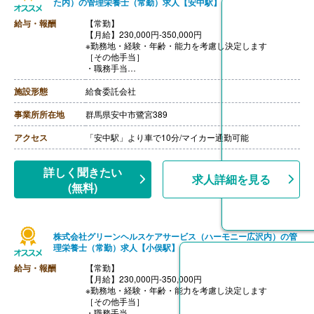
た内）の管理栄養士（常勤）求人【安中駅】
給与・報酬
【常勤】
【月給】230,000円-350,000円
※勤務地・経験・年齢・能力を考慮し決定します
［その他手当］
・職務手当
・食事手当
・年末年始手当
施設形態
給食委託会社
【賞与】年2回（7月、12月）※会社業績、各個人実績に
応じて決定（前年度実績 2.00ヶ月/年）
事業所所在地
群馬県安中市鷺宮389
【通勤手当】あり（全額支給）
【退職金】なし
アクセス
「安中駅」より車で10分/マイカー通勤可能
詳しく聞きたい
求人詳細を見る
(無料)
株式会社グリーンヘルスケアサービス（ハーモニー広沢内）の管
理栄養士（常勤）求人【小俣駅】
給与・報酬
【常勤】
【月給】230,000円-350,000円
※勤務地・経験・年齢・能力を考慮し決定します
［その他手当］
・職務手当