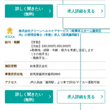
詳しく聞きたい
求人詳細を見る
(無料)
株式会社グリーンヘルスケアサービス（軽費老人ホーム藤美荘
内）の管理栄養士（常勤）求人【群馬藤岡駅】
給与・報酬
【常勤】
【月給】230,000円-350,000円
※勤務地・経験・年齢・能力を考慮し決定します
［その他手当］
・職務手当
・食事手当
・年末年始手当
施設形態
給食委託会社
【賞与】年2回（7月、12月）※会社業績、各個人実績に
応じて決定（前年度実績 2.00ヶ月/年）
事業所所在地
群馬県藤岡市藤岡2860
【通勤手当】あり（全額支給）
【退職金】なし
アクセス
JR八高線「藤岡駅」より車で20分/マイカー通勤可能
詳しく聞きたい
求人詳細を見る
(無料)