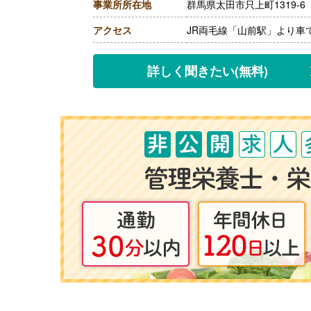
事業所所在地
群馬県太田市只上町1319-6
アクセス
JR両毛線「山前駅」より車
詳しく聞きたい
(無料)