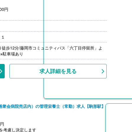
00円
－１
月分）※前年度実績
0円/月）
り徒歩12分/藤岡市コミュニティバス「六丁目停留所」よ
0％-4.00％）※前年度実績
能※駐車場あり
上、共済加入
】※パート
求人詳細を見る
00円（時給1,100円-1,300円×8時間×月平均労働日数20日で算
0円/月）
円-100円）※前年度実績
善衆会病院売店内）の管理栄養士（常勤）求人【駒形駅】
上、共済加入
0円
を考慮し決定します