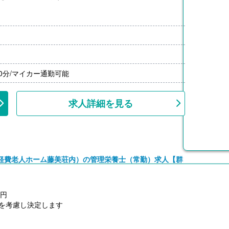
）※会社業績、各個人実績に応じて決定（前年度実績 2.0
給）
0分/マイカー通勤可能
求人詳細を見る
軽費老人ホーム藤美荘内）の管理栄養士（常勤）求人【群
0円
を考慮し決定します