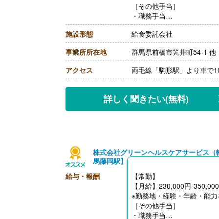
［その他手当］
・職務手当
・食事手当
施設形態
給食委託会社
・年末年始手当
【賞与】年2回（7月、12月
事業所所在地
群馬県前橋市笂井町54-1 他
0ヶ月/年）
【通勤手当】あり（全額支
アクセス
両毛線「駒形駅」より車で1
【退職金】なし
詳しく聞きたい
(無料)
株式会社グリーンヘルスケアサービス（
馬藤岡駅】
給与・報酬
【常勤】
【月給】230,000円-350,00
※勤務地・経験・年齢・能力
［その他手当］
・職務手当