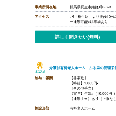
【退職金】なし
事業所所在地
群馬県桐生市織姫町6-6-3
アクセス
JR「桐生駅」より徒歩10
ー通勤可能※駐車場あり
詳しく聞きたい
(無料)
介護付有料老人ホーム ふる里の管理栄
給与・報酬
【非常勤】
【時給】1,063円-
［その他手当］
【賞与】年2回（10,000円
【通勤手当】あり（上限な
【昇給】あり（1時間あたり1
施設形態
有料老人ホーム
【退職金】なし