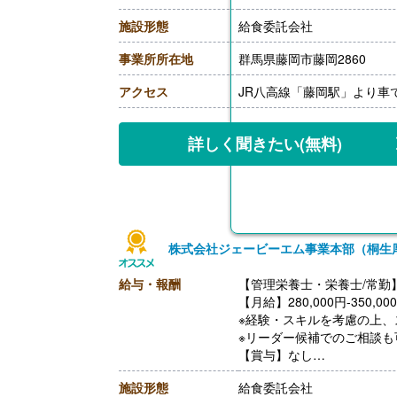
・食事手当
施設形態
給食委託会社
・年末年始手当
【賞与】年2回（7月、12月
事業所所在地
群馬県藤岡市藤岡2860
0ヶ月/年）
【通勤手当】あり（全額支
アクセス
JR八高線「藤岡駅」より車で
【退職金】なし
詳しく聞きたい
(無料)
株式会社ジェービーエム事業本部（桐生
給与・報酬
【管理栄養士・栄養士/常勤
【月給】280,000円-350,00
※経験・スキルを考慮の上、
※リーダー候補でのご相談も
【賞与】なし
【通勤手当】あり（上限な
施設形態
給食委託会社
【昇給】あり※前年度実績な