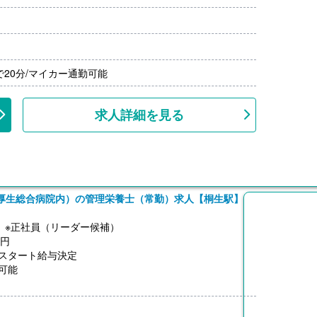
）※会社業績、各個人実績に応じて決定（前年度実績 2.0
給）
20分/マイカー通勤可能
求人詳細を見る
厚生総合病院内）の管理栄養士（常勤）求人【桐生駅】
】※正社員（リーダー候補）
0円
スタート給与決定
可能
し、実費支給）
し