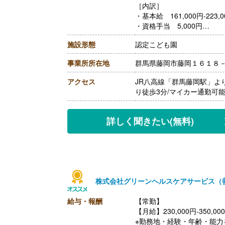
［内訳］
・基本給 161,000円-223,0
・資格手当 5,000円
・処遇1手当 10,000円
施設形態
認定こども園
・処遇3手当 10,000円
・処遇改善手当 16,500円
事業所所在地
群馬県藤岡市藤岡１６１８
【賞与】年2回（計2.00ヶ
【通勤手当】あり（上限5,00
アクセス
JR八高線「群馬藤岡駅」よ
【昇給】あり（1月あたり0.0
り徒歩3分/マイカー通勤可
【退職金】あり※勤続1年以
++++++++++++++++++++
【管理栄養士・栄養士/常勤
詳しく聞きたい
(無料)
【時給】1,100円-1,300円
※月給:176,000円-208,0
出）
【賞与】なし
【通勤手当】あり（上限5,00
【昇給】あり（1時間あたり0
株式会社グリーンヘルスケアサービス（
【退職金】あり※勤続1年以
給与・報酬
【常勤】
【月給】230,000円-350,00
※勤務地・経験・年齢・能力