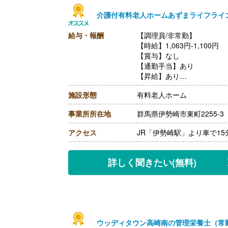
介護付有料老人ホームあずまライフライ
給与・報酬
【調理員/非常勤】
【時給】1,063円-1,100円
【賞与】なし
【通勤手当】あり
【昇給】あり
【退職金】なし
施設形態
有料老人ホーム
事業所所在地
群馬県伊勢崎市東町2255-3
アクセス
JR「伊勢崎駅」より車で1
詳しく聞きたい
(無料)
ウッディタウン高崎南の管理栄養士（常