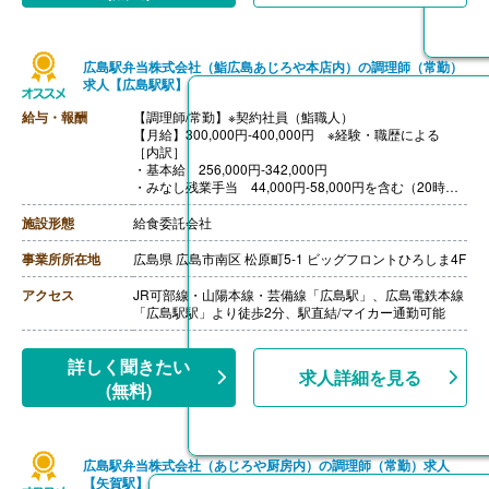
・基本給
・職務手当
・働きがい向上手当 4,000円
広島駅弁当株式会社（鮨広島あじろや本店内）の調理師（常勤）
［その他手当］
求人【広島駅駅】
・時間外手当（超過1分から支給）
・精皆勤手当 6,000円（規定あり）
給与・報酬
【調理師/常勤】※契約社員（鮨職人）
【賞与】年2回（計2.08ヶ月分）※前年度実績
【月給】300,000円-400,000円 ※経験・職歴による
【通勤手当】あり（上限50,000円/月）
［内訳］
【昇給】あり
・基本給 256,000円-342,000円
【退職金】あり※勤続3年以上
・みなし残業手当 44,000円-58,000円を含む（20時間
相当）
※固定残業時間を超える時間外労働、休日労働および深
施設形態
給食委託会社
夜労働に対して割増賃金を追加で支払う
【賞与】2ヶ月
事業所所在地
広島県 広島市南区 松原町5-1 ビッグフロントひろしま4F
【通勤手当】あり（上限15,000円）※ガソリン代支給あ
り
アクセス
JR可部線・山陽本線・芸備線「広島駅」、広島電鉄本線
【昇給】年1回
「広島駅駅」より徒歩2分、駅直結/マイカー通勤可能
【退職金】なし
詳しく聞きたい
求人詳細を見る
(無料)
広島駅弁当株式会社（あじろや厨房内）の調理師（常勤）求人
【矢賀駅】