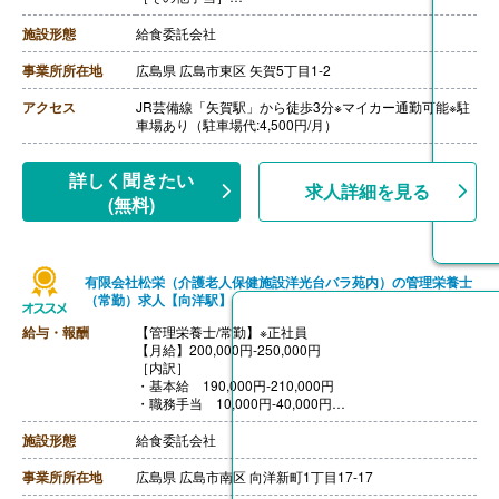
・栄養士手当
・調理師手当
施設形態
給食委託会社
【賞与】年2回（計3.00ヶ月分）※理論値
【通勤手当】あり（上限6,500円/月）
事業所所在地
広島県 広島市東区 矢賀5丁目1-2
【昇給】あり
【退職金】あり※勤続3年以上
アクセス
JR芸備線「矢賀駅」から徒歩3分※マイカー通勤可能※駐
++++++++++++++++++++
車場あり（駐車場代:4,500円/月）
【管理栄養士・栄養士/常勤】※正社員（調理職）
【月給】233,000円-250,000円
※年収3,495,000円-3,750,000円
詳しく聞きたい
求人詳細を見る
［その他手当］
(無料)
・管理栄養士（又は栄養士）手当
【賞与】年2回（計3.00ヶ月分）※理論値
【通勤手当】あり（上限6,500円/月）
【昇給】あり
有限会社松栄（介護老人保健施設洋光台バラ苑内）の管理栄養士
【退職金】あり※勤続3年以上
（常勤）求人【向洋駅】
給与・報酬
【管理栄養士/常勤】※正社員
【月給】200,000円-250,000円
［内訳］
・基本給 190,000円-210,000円
・職務手当 10,000円-40,000円
［その他手当］
・皆勤手当 5,000円/月
施設形態
給食委託会社
・早出手当 100円/回
・扶養手当 10,000円/月
事業所所在地
広島県 広島市南区 向洋新町1丁目17-17
【賞与】年2回（計3.00ヶ月分）※前年度実績