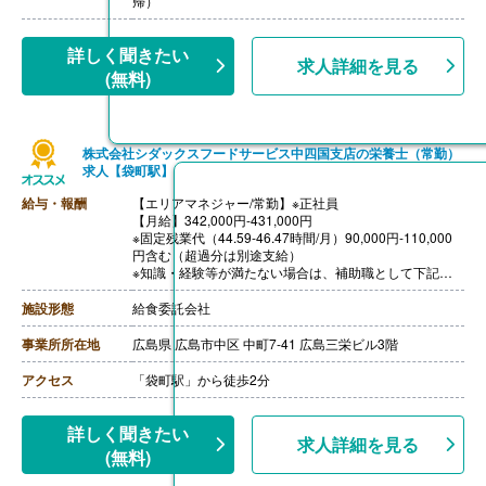
帰）
詳しく聞きたい
求人詳細を見る
(無料)
株式会社シダックスフードサービス中四国支店の栄養士（常勤）
求人【袋町駅】
給与・報酬
【エリアマネジャー/常勤】※正社員
【月給】342,000円-431,000円
※固定残業代（44.59-46.47時間/月）90,000円-110,000
円含む（超過分は別途支給）
※知識・経験等が満たない場合は、補助職として下記の
給与での採用の可能性あり
228,000円-396,000円（各手当含む）
施設形態
給食委託会社
［その他手当］
・時間外勤務手当
事業所所在地
広島県 広島市中区 中町7-41 広島三栄ビル3階
・休日勤務手当
・深夜勤務手当（22:00-翌05:00）
アクセス
「袋町駅」から徒歩2分
・休業手当
【賞与】年2回
【通勤手当】あり（上限なし）※片道2km以上
詳しく聞きたい
求人詳細を見る
【昇給】あり（年1回）
(無料)