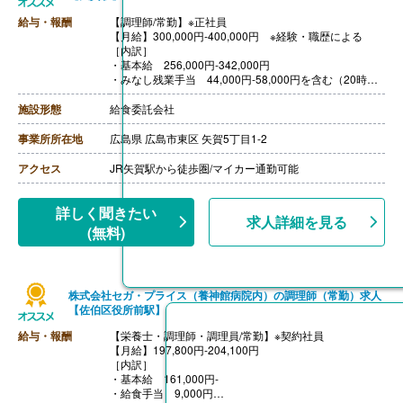
給与・報酬
【調理師/常勤】※正社員
【月給】300,000円-400,000円 ※経験・職歴による
［内訳］
・基本給 256,000円-342,000円
・みなし残業手当 44,000円-58,000円を含む（20時間
相当）
※固定残業時間を超える時間外労働、休日労働および深
施設形態
給食委託会社
夜労働に対して割増賃金を追加で支払う
【賞与】2ヶ月
事業所所在地
広島県 広島市東区 矢賀5丁目1-2
【通勤手当】あり（上限15,000円）※ガソリン代支給あ
り
アクセス
JR矢賀駅から徒歩圏/マイカー通勤可能
【昇給】年1回
【退職金】あり ※勤続3年以上
詳しく聞きたい
求人詳細を見る
(無料)
株式会社セガ・プライス（養神館病院内）の調理師（常勤）求人
【佐伯区役所前駅】
給与・報酬
【栄養士・調理師・調理員/常勤】※契約社員
【月給】197,800円-204,100円
［内訳］
・基本給 161,000円-
・給食手当 9,000円