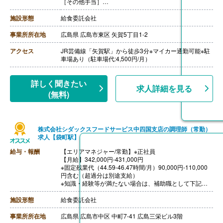
［その他手当］
・栄養士手当
・調理師手当
施設形態
給食委託会社
【賞与】年2回（計3.00ヶ月分）※理論値
【通勤手当】あり（上限6,500円/月）
事業所所在地
広島県 広島市東区 矢賀5丁目1-2
【昇給】あり
【退職金】あり※勤続3年以上
アクセス
JR芸備線「矢賀駅」から徒歩3分※マイカー通勤可能※駐
++++++++++++++++++++
車場あり（駐車場代:4,500円/月）
【管理栄養士・栄養士/常勤】※正社員（調理職）
【月給】233,000円-250,000円
※年収3,495,000円-3,750,000円
詳しく聞きたい
求人詳細を見る
［その他手当］
(無料)
・管理栄養士（又は栄養士）手当
【賞与】年2回（計3.00ヶ月分）※理論値
【通勤手当】あり（上限6,500円/月）
【昇給】あり
株式会社シダックスフードサービス中四国支店の調理師（常勤）
【退職金】あり※勤続3年以上
求人【袋町駅】
給与・報酬
【エリアマネジャー/常勤】※正社員
【月給】342,000円-431,000円
※固定残業代（44.59-46.47時間/月）90,000円-110,000
円含む（超過分は別途支給）
※知識・経験等が満たない場合は、補助職として下記の
給与での採用の可能性あり
228,000円-396,000円（各手当含む）
施設形態
給食委託会社
［その他手当］
・時間外勤務手当
事業所所在地
広島県 広島市中区 中町7-41 広島三栄ビル3階
・休日勤務手当