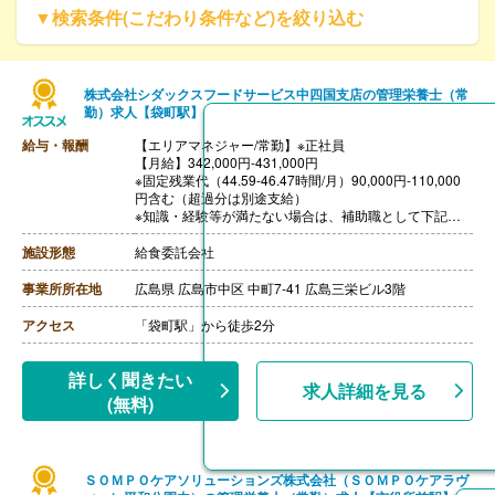
▼検索条件(こだわり条件など)を絞り込む
株式会社シダックスフードサービス中四国支店の管理栄養士（常
勤）求人【袋町駅】
給与・報酬
【エリアマネジャー/常勤】※正社員
【月給】342,000円-431,000円
※固定残業代（44.59-46.47時間/月）90,000円-110,000
円含む（超過分は別途支給）
※知識・経験等が満たない場合は、補助職として下記の
給与での採用の可能性あり
228,000円-396,000円（各手当含む）
施設形態
給食委託会社
［その他手当］
・時間外勤務手当
事業所所在地
広島県 広島市中区 中町7-41 広島三栄ビル3階
・休日勤務手当
・深夜勤務手当（22:00-翌05:00）
アクセス
「袋町駅」から徒歩2分
・休業手当
【賞与】年2回
【通勤手当】あり（上限なし）※片道2km以上
詳しく聞きたい
求人詳細を見る
【昇給】あり（年1回）
(無料)
ＳＯＭＰＯケアソリューションズ株式会社（ＳＯＭＰＯケアラヴ