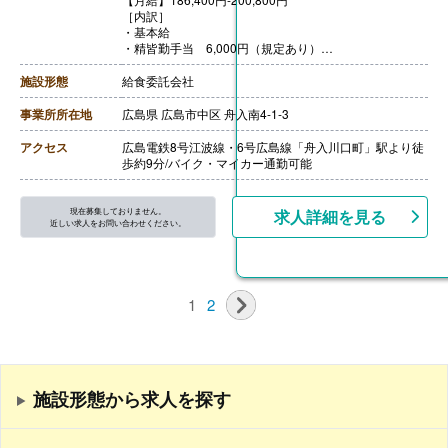
【退職金】あり※勤続3年以上
［内訳］
・基本給
・精皆勤手当 6,000円（規定あり）
・職務手当 4,000円
［その他手当］
施設形態
給食委託会社
・時間外手当（超過1分から支給）
【賞与】年2回（計2.00ヶ月分）※前年度実績
事業所所在地
広島県 広島市中区 舟入南4-1-3
【通勤手当】あり（上限50,000円/月）
【昇給】あり（年1回）
アクセス
広島電鉄8号江波線・6号広島線「舟入川口町」駅より徒
【退職金】あり※勤続3年以上
歩約9分/バイク・マイカー通勤可能
【調理主任/常勤】※正社員
【月給】200,800円-215,100円
［内訳］
現在募集しておりません。
求人詳細を見る
・基本給
近しい求人をお問い合わせください。
・精皆勤手当 6,000円（規定あり）
・職務手当 4,000円
［その他手当］
・時間外手当（超過1分から支給）
1
2
【賞与】年2回（計2.00ヶ月分）※前年度実績
【通勤手当】あり（上限50,000円/月）
【昇給】あり（年1回）
【退職金】あり※勤続3年以上
施設形態から求人を探す