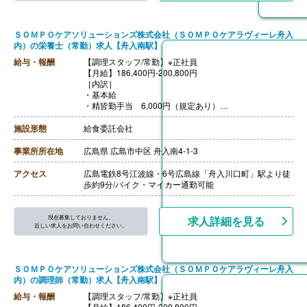
ＳＯＭＰＯケアソリューションズ株式会社（ＳＯＭＰＯケアラヴィーレ舟入
内）の栄養士（常勤）求人【舟入南駅】
給与・報酬
【調理スタッフ/常勤】※正社員
【月給】186,400円-200,800円
［内訳］
・基本給
・精皆勤手当 6,000円（規定あり）
・職務手当 4,000円
［その他手当］
施設形態
給食委託会社
・時間外手当（超過1分から支給）
【賞与】年2回（計2.00ヶ月分）※前年度実績
事業所所在地
広島県 広島市中区 舟入南4-1-3
【通勤手当】あり（上限50,000円/月）
【昇給】あり（年1回）
アクセス
広島電鉄8号江波線・6号広島線「舟入川口町」駅より徒
【退職金】あり※勤続3年以上
歩約9分/バイク・マイカー通勤可能
【調理主任/常勤】※正社員
【月給】200,800円-215,100円
［内訳］
現在募集しておりません。
求人詳細を見る
・基本給
近しい求人をお問い合わせください。
・精皆勤手当 6,000円（規定あり）
・職務手当 4,000円
［その他手当］
ＳＯＭＰＯケアソリューションズ株式会社（ＳＯＭＰＯケアラヴィーレ舟入
・時間外手当（超過1分から支給）
内）の調理師（常勤）求人【舟入南駅】
【賞与】年2回（計2.00ヶ月分）※前年度実績
【通勤手当】あり（上限50,000円/月）
給与・報酬
【調理スタッフ/常勤】※正社員
【昇給】あり（年1回）
【月給】186,400円-200,800円