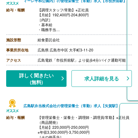
ィーレ平和公園内）の管理栄養士（常勤）求人【市役所前駅】
給与・報酬
【調理スタッフ/常勤】※正社員
【月給】192,400円-204,800円
［内訳］
・基本給
・職務手当
・働きがい向上手当 4,000円
［その他手当］
施設形態
給食委託会社
・時間外手当（超過1分から支給）
・精皆勤手当 6,000円（規定あり）
事業所所在地
広島県 広島市中区 大手町3-11-20
【賞与】年2回（計2.08ヶ月分）※前年度実績
【通勤手当】あり（上限50,000円/月）
アクセス
広島電鉄「市役所前駅」より徒歩4分/バイク通勤可能
【昇給】あり
【退職金】あり※勤続3年以上
【調理主任/常勤】※正社員
詳しく聞きたい
求人詳細を見る
【月給】204,800円-
(無料)
［内訳］
・基本給
・職務手当
・働きがい向上手当 4,000円
［その他手当］
広島駅弁当株式会社の管理栄養士（常勤）求人【矢賀駅】
・時間外手当（超過1分から支給）
・精皆勤手当 6,000円（規定あり）
給与・報酬
【管理栄養士・栄養士・調理師・調理員/常勤】※正社員
【賞与】年2回（計2.08ヶ月分）※前年度実績
（商品開発）
【通勤手当】あり（上限50,000円/月）
【月給】220,000円-250,000円
【昇給】あり
※年収3,300,000円-3,750,000円
【退職金】あり※勤続3年以上
［その他手当］