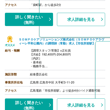
・深夜勤務手当（22:00-翌05:00）
アクセス
「袋町駅」から徒歩2分
・休業手当
【賞与】年2回
【通勤手当】あり（上限なし）※片道2km以上
詳しく聞きたい
求人詳細を見る
【昇給】あり（年1回）
(無料)
ＳＯＭＰＯケアソリューションズ株式会社（ＳＯＭＰＯケアラヴ
ィーレ平和公園内）の調理師（常勤）求人【市役所前駅】
給与・報酬
【調理スタッフ/常勤】※正社員
【月給】192,400円-204,800円
［内訳］
・基本給
・職務手当
・働きがい向上手当 4,000円
［その他手当］
施設形態
給食委託会社
・時間外手当（超過1分から支給）
・精皆勤手当 6,000円（規定あり）
事業所所在地
広島県 広島市中区 大手町3-11-20
【賞与】年2回（計2.08ヶ月分）※前年度実績
【通勤手当】あり（上限50,000円/月）
アクセス
広島電鉄「市役所前駅」より徒歩4分/バイク通勤可能
【昇給】あり
【退職金】あり※勤続3年以上
【調理主任/常勤】※正社員
詳しく聞きたい
求人詳細を見る
【月給】204,800円-
(無料)
［内訳］