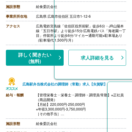
・暫定手当 11,000円
・早出手当 16,800円-23,100円 ※2,100円/回×月8回-1
施設形態
給食委託会社
1回で計算
［その他手当］
事業所所在地
広島県 広島市佐伯区 五日市1-12-6
・家族手当
・日直手当 1,300円/回
アクセス
広島電鉄宮島線「佐伯区役所前駅」徒歩6分・JR山陽本
【賞与】年2回（計3.60ヶ月分）※前年度実績
線「五日市駅」より徒歩15分/広島電鉄バス「海老園一丁
【通勤手当】あり（上限26,000円/月）
目」停留所より徒歩6分/マイカー通勤可能※駐車場あり
【昇給】年1回
（駐車場代:1,500円/月）
【退職金】あり※勤続3年以上
詳しく聞きたい
求人詳細を見る
(無料)
広島駅弁当株式会社の調理師（常勤）求人【矢賀駅】
給与・報酬
【管理栄養士・栄養士・調理師・調理員/常勤】※正社員
（商品開発）
【月給】220,000円-250,000円
※年収3,300,000円-3,750,000円
［その他手当］
・栄養士手当
・調理師手当
施設形態
給食委託会社
【賞与】年2回（計3.00ヶ月分）※理論値