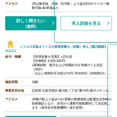
【通勤手当】あり（上限45,000円/月）
アクセス
JR山陽本線、呉線「向洋駅」より徒歩20分/マイカー通
【昇給】あり（1月あたり1,000円-2,000円）※前年度実
勤可能※駐車場あり
績
【退職金】あり※勤続10年以上
詳しく聞きたい
求人詳細を見る
(無料)
ノイエス広島オフィスの管理栄養士（常勤）求人【横川駅駅】
給与・報酬
【管理栄養士/常勤】※正社員
【年俸制】4,420,320円-
※業務経験・能力および前職給与を考慮のうえ決定
［内訳］
・みなし時間外手当62,010円-78,630円（30時間/月）※
超過した場合は別途時間外手当を支給
【賞与】年2回（計4.00ヶ月分）
施設形態
治験
12月（上期評価）、6月（下期評価）
※賞与月数4.0ヶ月は全社平均値となります。
事業所所在地
広島県 広島市西区 横川町二丁目7番19号 横川メディカルプラザ5階
ご入社初年度に関しましては、ご入社後に導入研修期間
等もあり、業績評価が評価基準まで達しない場合があ
アクセス
JR横川駅より徒歩1分※実際の勤務場所は配属支店管轄の
り、賞与月数が全社平均値を下回ります
医療施設となり、自宅から通勤可能範囲内にて決定致し
【通勤手当】あり（公共の交通機関の実費もしくは1ヶ
ます（基本担当医療機関へ直行直帰）
月分の定期代を支給）
【昇給】年1回