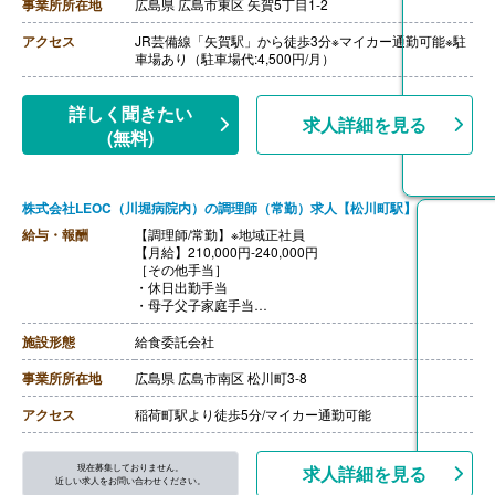
【通勤手当】あり（上限6,500円/月）
事業所所在地
広島県 広島市東区 矢賀5丁目1-2
【昇給】あり
【退職金】あり※勤続3年以上
アクセス
JR芸備線「矢賀駅」から徒歩3分※マイカー通勤可能※駐
車場あり（駐車場代:4,500円/月）
詳しく聞きたい
求人詳細を見る
(無料)
株式会社LEOC（川堀病院内）の調理師（常勤）求人【松川町駅】
給与・報酬
【調理師/常勤】※地域正社員
【月給】210,000円-240,000円
［その他手当］
・休日出勤手当
・母子父子家庭手当
・休憩手当
【賞与】年2回（計2.00ヶ月分）※前年度実績
施設形態
給食委託会社
【通勤手当】あり（片道2km以上、公共交通機関全額、
車20円/km、バイク15円/km、自転車500円/月）
事業所所在地
広島県 広島市南区 松川町3-8
【昇給】あり（1月あたり400円-600円）※前年度実績
【退職金】あり※勤続年数10年以上
アクセス
稲荷町駅より徒歩5分/マイカー通勤可能
【企業年金】あり※確定拠出年金
現在募集しておりません。
求人詳細を見る
近しい求人をお問い合わせください。