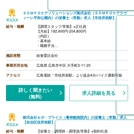
ＳＯＭＰＯケアソリューションズ株式会社（ＳＯＭＰＯケアラヴ
ィーレ平和公園内）の栄養士（常勤）求人【市役所前駅】
給与・報酬
【調理スタッフ/常勤】※正社員
【月給】192,400円-204,800円
［内訳］
・基本給
・職務手当
・働きがい向上手当 4,000円
［その他手当］
施設形態
給食委託会社
・時間外手当（超過1分から支給）
・精皆勤手当 6,000円（規定あり）
事業所所在地
広島県 広島市中区 大手町3-11-20
【賞与】年2回（計2.08ヶ月分）※前年度実績
【通勤手当】あり（上限50,000円/月）
アクセス
広島電鉄「市役所前駅」より徒歩4分/バイク通勤可能
【昇給】あり
【退職金】あり※勤続3年以上
【調理主任/常勤】※正社員
詳しく聞きたい
求人詳細を見る
【月給】204,800円-
(無料)
［内訳］
・基本給
・職務手当
・働きがい向上手当 4,000円
株式会社セガ・プライス（養神館病院内）の栄養士（常勤）求人
［その他手当］
【佐伯区役所前駅】
・時間外手当（超過1分から支給）
・精皆勤手当 6,000円（規定あり）
給与・報酬
【栄養士・調理師・調理員/常勤】※契約社員
【賞与】年2回（計2.08ヶ月分）※前年度実績