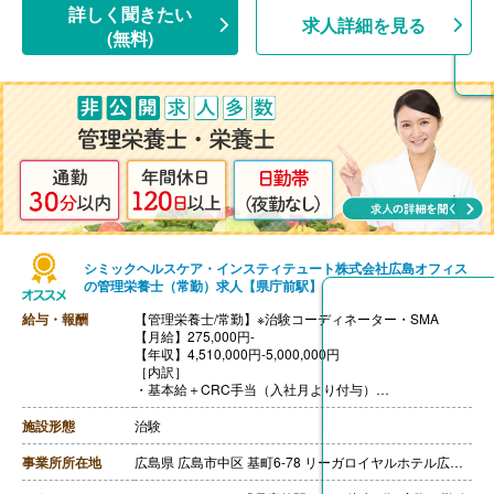
【退職金】あり※勤続3年以上
詳しく聞きたい
求人詳細を見る
(無料)
シミックヘルスケア・インスティテュート株式会社広島オフィス
の管理栄養士（常勤）求人【県庁前駅】
給与・報酬
【管理栄養士/常勤】※治験コーディネーター・SMA
【月給】275,000円-
【年収】4,510,000円-5,000,000円
［内訳］
・基本給＋CRC手当（入社月より付与）
※経験者の場合は経験により異なります。
※契約社員は年収の1/12を月々の給与として支給しま
施設形態
治験
す。
※残業代支給あり（1分単位）
事業所所在地
広島県 広島市中区 基町6-78 リーガロイヤルホテル広島9F
【賞与】年2回（計4.40ヶ月分）