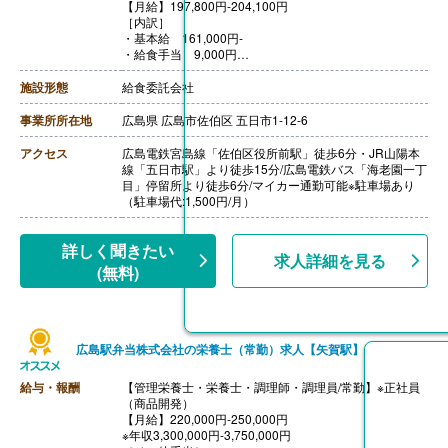
【月給】197,800円-204,100円
【通勤手当】あり（上限50,000円/月）
［内訳］
【昇給】あり
・基本給 161,000円-
【退職金】あり※勤続3年以上
・給食手当 9,000円
・暫定手当 11,000円
・早出手当 16,800円-23,100円 ※2,100円/回×月8回-1
施設形態
給食委託会社
1回で計算
［その他手当］
事業所所在地
広島県 広島市佐伯区 五日市1-12-6
・家族手当
・日直手当 1,300円/回
アクセス
広島電鉄宮島線「佐伯区役所前駅」徒歩6分・JR山陽本
【賞与】年2回（計3.60ヶ月分）※前年度実績
線「五日市駅」より徒歩15分/広島電鉄バス「海老園一丁
【通勤手当】あり（上限26,000円/月）
目」停留所より徒歩6分/マイカー通勤可能※駐車場あり
【昇給】年1回
（駐車場代:1,500円/月）
【退職金】あり※勤続3年以上
詳しく聞きたい
求人詳細を見る
(無料)
広島駅弁当株式会社の栄養士（常勤）求人【矢賀駅】
給与・報酬
【管理栄養士・栄養士・調理師・調理員/常勤】※正社員
（商品開発）
【月給】220,000円-250,000円
※年収3,300,000円-3,750,000円