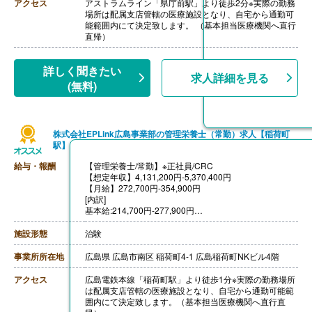
【通勤手当】通勤定期代は不支給。かかった交通費は都
アクセス
アストラムライン「県庁前駅」より徒歩2分※実際の勤務
度実費精算
場所は配属支店管轄の医療施設となり、自宅から通勤可
【昇給】あり
能範囲内にて決定致します。 （基本担当医療機関へ直行
直帰）
詳しく聞きたい
求人詳細を見る
(無料)
株式会社EPLink広島事業部の管理栄養士（常勤）求人【稲荷町
駅】
給与・報酬
【管理栄養士/常勤】※正社員/CRC
【想定年収】4,131,200円-5,370,400円
【月給】272,700円-354,900円
[内訳]
基本給:214,700円-277,900円
CRC手当:58,000円-77,000円
施設形態
治験
【賞与】年2回（計4.00ヶ月分）※前年度実績
【通勤手当】有り
事業所所在地
広島県 広島市南区 稲荷町4-1 広島稲荷町NKビル4階
【寮・託児所】無し
アクセス
広島電鉄本線「稲荷町駅」より徒歩1分※実際の勤務場所
は配属支店管轄の医療施設となり、自宅から通勤可能範
囲内にて決定致します。（基本担当医療機関へ直行直