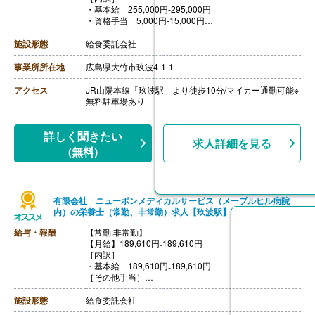
・基本給 255,000円-295,000円
・資格手当 5,000円-15,000円
・固定残業代 40,000円
※みなし残業手当は時間外労働の有無にかかわらず、固
施設形態
給食委託会社
定残業代として支給し、17-20時間程度を超える時間外
労働分は法定どおり
事業所所在地
広島県大竹市玖波4-1-1
追加で支給
【賞与】年2回（計2.00ヶ月分）※前年度実績
アクセス
JR山陽本線「玖波駅」より徒歩10分/マイカー通勤可能※
【通勤手当】あり（上限20,000円/月）
無料駐車場あり
【昇給】あり（1月あたり0円-4,000円）※前年度実績
【退職金】なし
++++++++++++++++++++
詳しく聞きたい
求人詳細を見る
【管理栄養士・栄養士/常勤】※正社員
(無料)
【月給】200,000円-280,000円
【賞与】年2回
【通勤手当】あり（上限20,000円/月）
【昇給】あり（年1回）
有限会社 ニューボンメディカルサービス（メープルヒル病院
【退職金】なし
内）の栄養士（常勤、非常勤）求人【玖波駅】
給与・報酬
【常勤;非常勤】
【月給】189,610円₋189,610円
［内訳］
・基本給 189,610円₋189,610円
［その他手当］
・早出手当 1,650円/回
・レイト手当 500円/回
施設形態
給食委託会社
・残業手当（レイト時）