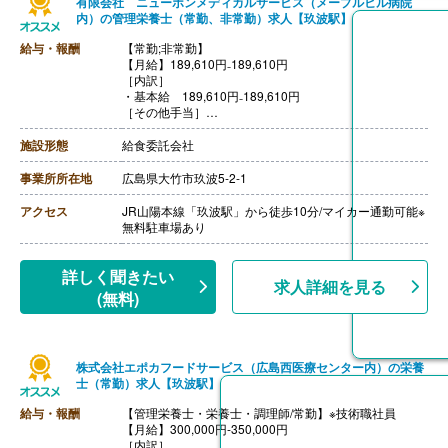
有限会社 ニューボンメディカルサービス（メープルヒル病院
【退職金】なし
内）の管理栄養士（常勤、非常勤）求人【玖波駅】
給与・報酬
【常勤;非常勤】
【月給】189,610円₋189,610円
［内訳］
・基本給 189,610円₋189,610円
［その他手当］
・早出手当 1,650円/回
・レイト手当 500円/回
施設形態
給食委託会社
・残業手当（レイト時）
【賞与】年2回（300,000円-405,000円）※前年度実績
事業所所在地
広島県大竹市玖波5-2-1
【通勤手当】あり（上限30,000円/月）
【昇給】あり（1月あたり280円-360円）※前年度実績
アクセス
JR山陽本線「玖波駅」から徒歩10分/マイカー通勤可能※
【退職金】あり※勤続3年以上、退職金共済加入
無料駐車場あり
詳しく聞きたい
求人詳細を見る
(無料)
株式会社エポカフードサービス（広島西医療センター内）の栄養
士（常勤）求人【玖波駅】
給与・報酬
【管理栄養士・栄養士・調理師/常勤】※技術職社員
【月給】300,000円-350,000円
［内訳］