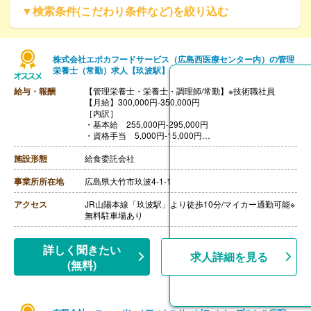
▼検索条件(こだわり条件など)を絞り込む
株式会社エポカフードサービス（広島西医療センター内）の管理
栄養士（常勤）求人【玖波駅】
給与・報酬
【管理栄養士・栄養士・調理師/常勤】※技術職社員
【月給】300,000円-350,000円
［内訳］
・基本給 255,000円-295,000円
・資格手当 5,000円-15,000円
・固定残業代 40,000円
※みなし残業手当は時間外労働の有無にかかわらず、固
施設形態
給食委託会社
定残業代として支給し、17-20時間程度を超える時間外
労働分は法定どおり
事業所所在地
広島県大竹市玖波4-1-1
追加で支給
【賞与】年2回（計2.00ヶ月分）※前年度実績
アクセス
JR山陽本線「玖波駅」より徒歩10分/マイカー通勤可能※
【通勤手当】あり（上限20,000円/月）
無料駐車場あり
【昇給】あり（1月あたり0円-4,000円）※前年度実績
【退職金】なし
++++++++++++++++++++
詳しく聞きたい
求人詳細を見る
【管理栄養士・栄養士/常勤】※正社員
(無料)
【月給】200,000円-280,000円
【賞与】年2回
【通勤手当】あり（上限20,000円/月）
【昇給】あり（年1回）