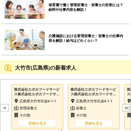
保育園で働く管理栄養士・栄養士の役割とは？
給料や仕事内容を解説！
介護施設における管理栄養士・栄養士の仕事内
容を解説！給与はどれくらい？
大竹市(広島県)の新着求人
株式会社エポカフードサービ
株式会社エポカフードサービ
株
ス株式会社エポカフードサー
ス株式会社エポカフードサー
ス
ビス（広島西医療センター
ビス（広島西医療センター
ビ
広島県大竹市玖波4-1-1
広島県大竹市玖波4-1-1
内）
内）
内
管理栄養士
栄養士
その他
その他
詳細を見る
詳細を見る