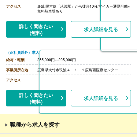
【通勤手当】あり（上限30,000円/月）
【昇給】あり（1月あたり280円-360円）※前年度実績
アクセス
JR山陽本線「玖波駅」から徒歩10分/マイカー通勤可能※
【退職金】あり※勤続3年以上、退職金共済加入
無料駐車場あり
詳しく聞きたい
求人詳細を見る
(無料)
（正社員以外）求人
給与・報酬
255,000円～295,000円
事業所所在地
広島県大竹市玖波４－１－１広島西医療センター
アクセス
詳しく聞きたい
求人詳細を見る
(無料)
職種から求人を探す