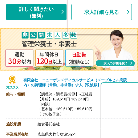
【退職金】なし
詳しく聞きたい
求人詳細を見る
(無料)
有限会社 ニューボンメディカルサービス（メープルヒル病院
内）の調理師（常勤、非常勤）求人【玖波駅】
給与・報酬
【調理師・調理員/常勤】※正社員
【月給】189,610円₋189,610円
［内訳］
・基本給 189,610円₋189,610円
［その他手当］
・早出手当 1,650円/回
・レイト手当 500円/回
施設形態
給食委託会社
・残業手当（レイト時）
【賞与】年2回（300,000円-405,000円）※前年度実績
事業所所在地
広島県大竹市玖波5-2-1