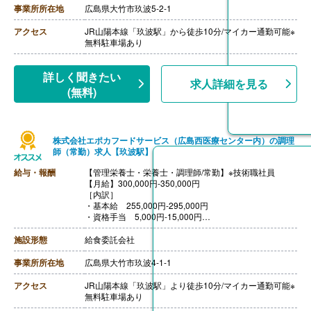
【賞与】年2回（300,000円-405,000円）※前年度実績
事業所所在地
広島県大竹市玖波5-2-1
【通勤手当】あり（上限30,000円/月）
【昇給】あり（1月あたり280円-360円）※前年度実績
アクセス
JR山陽本線「玖波駅」から徒歩10分/マイカー通勤可能※
【退職金】あり※勤続3年以上、退職金共済加入
無料駐車場あり
詳しく聞きたい
求人詳細を見る
(無料)
株式会社エポカフードサービス（広島西医療センター内）の調理
師（常勤）求人【玖波駅】
給与・報酬
【管理栄養士・栄養士・調理師/常勤】※技術職社員
【月給】300,000円-350,000円
［内訳］
・基本給 255,000円-295,000円
・資格手当 5,000円-15,000円
・固定残業代 40,000円
※みなし残業手当は時間外労働の有無にかかわらず、固
施設形態
給食委託会社
定残業代として支給し、17-20時間程度を超える時間外
労働分は法定どおり
事業所所在地
広島県大竹市玖波4-1-1
追加で支給
【賞与】年2回（計2.00ヶ月分）※前年度実績
アクセス
JR山陽本線「玖波駅」より徒歩10分/マイカー通勤可能※
【通勤手当】あり（上限20,000円/月）
無料駐車場あり
【昇給】あり（1月あたり0円-4,000円）※前年度実績