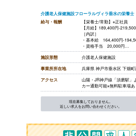
介護老人保健施設フローラルヴィラ垂水の栄養士
給与・報酬
【栄養士/常勤】※正社員
【月給】189,400円-219,50
［内訳］
・基本給 164,400円-194,5
・資格手当 20,000円
・処遇改善手当 5,000円
施設形態
介護老人保健施設
【賞与】年2回（540,000円-
【通勤手当】あり（上限50,0
事業所所在地
兵庫県 神戸市垂水区 下畑町西
【昇給】あり（1月あたり900
【退職金】あり※勤続3年以
アクセス
山陽・JR神戸線「須磨駅」
カー通勤可能※無料駐車場あ
現在募集しておりません。
近しい求人をお問い合わせください。