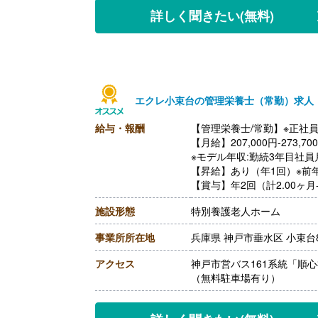
詳しく聞きたい
(無料)
エクレ小束台の管理栄養士（常勤）求人
給与・報酬
【管理栄養士/常勤】※正社
【月給】207,000円-273,70
※モデル年収:勤続3年目社員月給2
【昇給】あり（年1回）※前
【賞与】年2回（計2.00ヶ月
【通勤手当】あり（上限30,0
施設形態
特別養護老人ホーム
【退職金】あり※勤続3年以
事業所所在地
兵庫県 神戸市垂水区 小束台8
アクセス
神戸市営バス161系統「順
（無料駐車場有り）