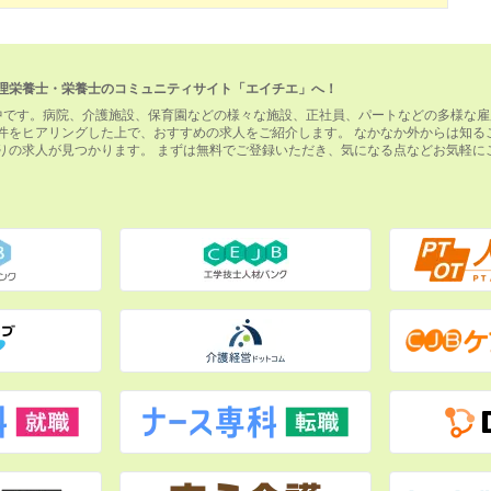
理栄養士・栄養士のコミュニティサイト「エイチエ」へ！
中です。病院、介護施設、保育園などの様々な施設、正社員、パートなどの多様な雇
件をヒアリングした上で、おすすめの求人をご紹介します。 なかなか外からは知る
りの求人が見つかります。 まずは無料でご登録いただき、気になる点などお気軽に