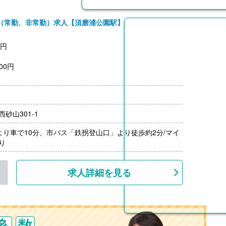
（常勤、非常勤）求人【須磨浦公園駅】
0円
00円
670,000円）※前年度実績
00円/月）
砂山301-1
円-5,640円）※前年度実績
上
より車で10分、市バス「鉄拐登山口」より徒歩約2分/マイ
り
求人詳細を見る