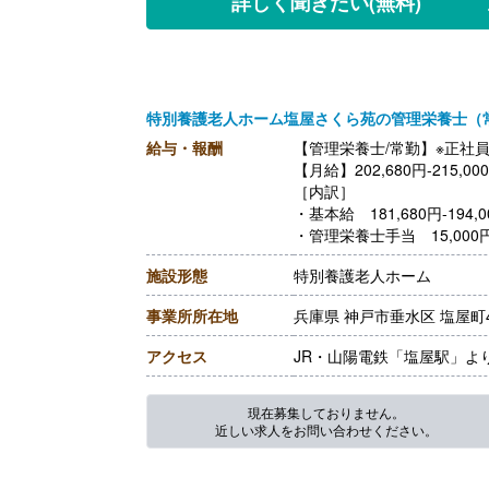
詳しく聞きたい
(無料)
特別養護老人ホーム塩屋さくら苑の管理栄養士（
給与・報酬
【管理栄養士/常勤】※正社
【月給】202,680円-215,00
［内訳］
・基本給 181,680円-194,0
・管理栄養士手当 15,000
・ベースアップ手当 6,000
施設形態
特別養護老人ホーム
［その他手当］
・住宅手当 20,000円※条
事業所所在地
兵庫県 神戸市垂水区 塩屋町4-
・子供手当 1名5,000円※
【賞与】年2回（計3.80ヶ
アクセス
JR・山陽電鉄「塩屋駅」よ
【通勤手当】あり（上限50,0
【昇給】あり（1月あたり1,0
【退職金】あり※共済加入
現在募集しておりません。
近しい求人をお問い合わせください。