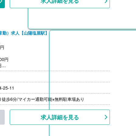
求人詳細を見る
常勤）求人【山陽塩屋駅】
員
0円
00円
円
円
件あり
25-11
3名まで、18歳以下
月分）※前年度実績
り徒歩6分/マイカー通勤可能※無料駐車場あり
00円/月）
00円-）※前年度実績
求人詳細を見る