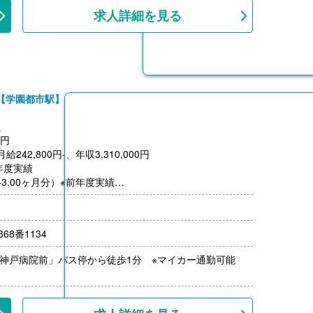
求人詳細を見る
【学園都市駅】
員
0円
42,800円-、年収3,310,000円
年度実績
-3.00ヶ月分）※前年度実績
00円/月）
上
68番1134
心神戸病院前」バス停から徒歩1分 ※マイカー通勤可能