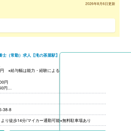
2026年8月6日更新
養士（常勤）求人【滝の茶屋駅】
員
,150円 ※給与幅は能力・経験による
00円
50円
00円
38-8
月分）※前年度実績
00円/月）
より徒歩14分/マイカー通勤可能※無料駐車場あり
なし
以上、退職金共済加入