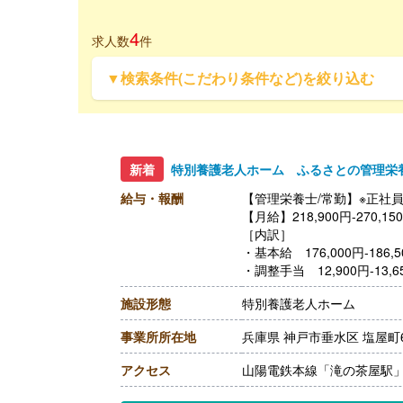
4
求人数
件
▼検索条件(こだわり条件など)を絞り込む
新着
特別養護老人ホーム ふるさとの管理栄
給与・報酬
【管理栄養士/常勤】※正社
【月給】218,900円-270
［内訳］
・基本給 176,000円-186,5
・調整手当 12,900円-13,6
・役職手当 30,000円-70,0
施設形態
特別養護老人ホーム
［その他手当］
・扶養手当
事業所所在地
兵庫県 神戸市垂水区 塩屋町6-
【賞与】年2回（計3.40ヶ
【通勤手当】あり（上限30,0
アクセス
山陽電鉄本線「滝の茶屋駅」
【昇給】あり ※前年度実績
【退職金】あり ※勤続1年