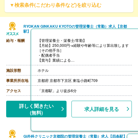
▼検索条件(こだわり条件など)を絞り込む
RYOKAN GINKAKU KYOTOの管理栄養士（常勤）求人【京都
駅】
給与・報酬
【管理栄養士・栄養士/常勤】
【月給】250,000円-※経験や年齢等により算出致します
［その他手当］
・配偶者手当
【賞与】業績による
【通勤手当】あり（実費支給）
【昇給】年1回
施設形態
ホテル
【退職金】あり※勤続5年以上
事業所所在地
京都府 京都市下京区 東塩小路町709
アクセス
「京都駅」より徒歩6分
詳しく聞きたい
求人詳細を見る
(無料)
Gi外科クリニック京都院の管理栄養士（常勤）求人【四条駅】