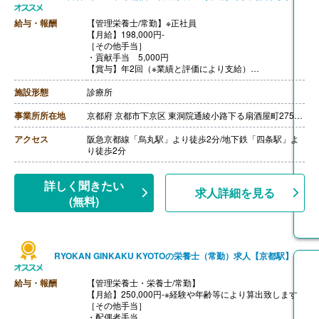
給与・報酬
【管理栄養士/常勤】※正社員
【月給】198,000円-
［その他手当］
・貢献手当 5,000円
【賞与】年2回（※業績と評価により支給）
【決算賞与】 年1回（年1回／業績・評価による）
【通勤手当】あり
施設形態
診療所
【昇給】あり
【退職金】なし
事業所所在地
京都府 京都市下京区 東洞院通綾小路下る扇酒屋町275-1 KOWA東洞院ビル2階
アクセス
阪急京都線「烏丸駅」より徒歩2分/地下鉄「四条駅」よ
り徒歩2分
詳しく聞きたい
求人詳細を見る
(無料)
RYOKAN GINKAKU KYOTOの栄養士（常勤）求人【京都駅】
給与・報酬
【管理栄養士・栄養士/常勤】
【月給】250,000円-※経験や年齢等により算出致します
［その他手当］
・配偶者手当