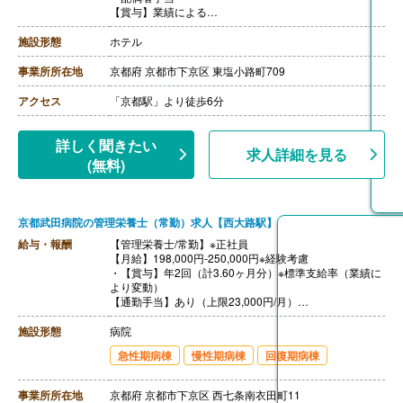
【賞与】業績による
【通勤手当】あり（実費支給）
【昇給】年1回
施設形態
ホテル
【退職金】あり※勤続5年以上
事業所所在地
京都府 京都市下京区 東塩小路町709
アクセス
「京都駅」より徒歩6分
詳しく聞きたい
求人詳細を見る
(無料)
京都武田病院の管理栄養士（常勤）求人【西大路駅】
給与・報酬
【管理栄養士/常勤】※正社員
【月給】198,000円-250,000円※経験考慮
・【賞与】年2回（計3.60ヶ月分）※標準支給率（業績に
より変動）
【通勤手当】あり（上限23,000円/月）
【昇給】年1回※業績により変動
【退職金】あり※勤続3年以上
施設形態
病院
急性期病棟
慢性期病棟
回復期病棟
事業所所在地
京都府 京都市下京区 西七条南衣田町11