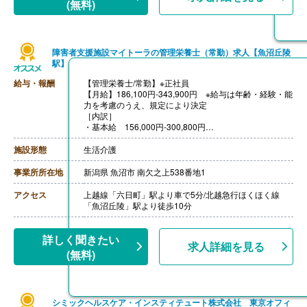
(無料)
障害者支援施設マイトーラの管理栄養士（常勤）求人【魚沼丘陵
駅】
給与・報酬
【管理栄養士/常勤】※正社員
【月給】186,100円-343,900円 ※給与は年齢・経験・能
力を考慮のうえ、規定により決定
［内訳］
・基本給 156,000円-300,800円
［その他手当］
・特殊業務手当 7,000円
施設形態
生活介護
・扶養手当 配偶者16,000円、その他の扶養2人まで5,5
00円、他1人につき1,000円
事業所所在地
新潟県 魚沼市 南欠之上538番地1
・臨時交付金手当 8,000円
・住居手当 上限27,000円
アクセス
上越線「六日町」駅より車で5分/北越急行ほくほく線
【賞与】年2回（計3.95ヶ月分）※前年度実績
「魚沼丘陵」駅より徒歩10分
【通勤手当】あり（上限50,000円/月）
【昇給】あり（2,500円-6,700円）※前年度実績
【退職金】あり ※社会福祉施設退職共催制度、新潟県
詳しく聞きたい
求人詳細を見る
民間社会福祉施設職員退職積立金制度加入
(無料)
シミックヘルスケア・インスティテュート株式会社 東京オフィ