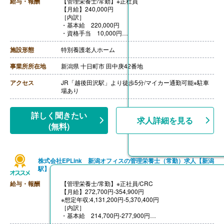
給与・報酬
【管理栄養士/常勤】※正社員
【月給】240,000円
［内訳］
・基本給 220,000円
・資格手当 10,000円
・処遇改善手当 10,000円
［その他手当］
施設形態
特別養護老人ホーム
・扶養手当
【賞与】年2回（計0.80ヶ月分）※前年度実績
事業所所在地
新潟県 十日町市 田中庚42番地
【通勤手当】あり（上限22,600円/月）
【昇給】あり（1月あたり1,400円-3,750円）※前年度実
アクセス
JR「越後田沢駅」より徒歩5分/マイカー通勤可能※駐車
績
場あり
【退職金】あり※勤続1年以上
詳しく聞きたい
求人詳細を見る
(無料)
株式会社EPLink 新潟オフィスの管理栄養士（常勤）求人【新潟
駅】
給与・報酬
【管理栄養士/常勤】※正社員/CRC
【月給】272,700円-354,900円
※想定年収:4,131,200円-5,370,400円
［内訳］
・基本給 214,700円-277,900円
・CRC手当 58,000円-77,000円