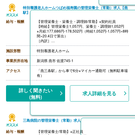
特別養護老人ホームつばめ福寿園の管理栄養士（常勤）求人【燕
駅】
給与・報酬
【管理栄養士・栄養士・調理師/常勤】※契約社員
【時給】管理栄養士1,057円、栄養士・調理師1,052円
※月給:177,686円-178,502円（時給1,052円-1,057円×8時
間×20.4日で算出）
［内訳］
・基本給 171,686円-172,502円
・処遇改善手当 6,000円
施設形態
特別養護老人ホーム
［その他手当］
・扶養手当
事業所所在地
新潟県 燕市 佐渡745-1
・住宅手当 上限20,000円
【賞与】年3回（計2.84ヶ月分）※前年度実績
アクセス
「燕三条駅」から車で6分※マイカー通勤可（無料駐車場
【通勤手当】あり（上限45,000円/月）
有）
【昇給】あり（1時間あたりあたり0円-50円）※前年度実
績
【退職金】あり※勤続1年以上、共済加入
詳しく聞きたい
求人詳細を見る
(無料)
三島病院の管理栄養士（常勤）求人
給与・報酬
【管理栄養士/常勤】※正社員