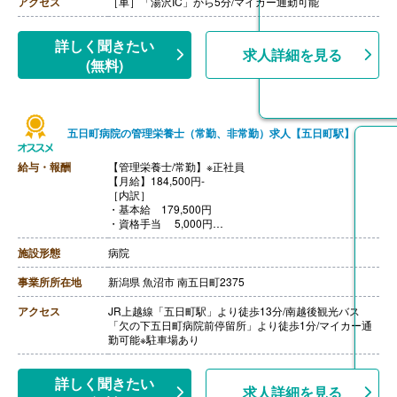
アクセス
［車］「湯沢IC」から5分/マイカー通勤可能
詳しく聞きたい
求人詳細を見る
(無料)
五日町病院の管理栄養士（常勤、非常勤）求人【五日町駅】
給与・報酬
【管理栄養士/常勤】※正社員
【月給】184,500円-
［内訳］
・基本給 179,500円
・資格手当 5,000円
［その他手当］
・扶養手当 1人目7,000円、2人目4,000円
施設形態
病院
・日直手当 1,000円（半日） 2,000円（一日）
・当直手当 6,000円
事業所所在地
新潟県 魚沼市 南五日町2375
・確定拠出年金
・支援改善金 9,000円
アクセス
JR上越線「五日町駅」より徒歩13分/南越後観光バス
【賞与】年2回（計3.89ヶ月分）※前年度実績
「欠の下五日町病院前停留所」より徒歩1分/マイカー通
【通勤手当】あり（上限25,000円/月）
勤可能※駐車場あり
【昇給】年1回
【退職金】企業年金制度あり
詳しく聞きたい
求人詳細を見る