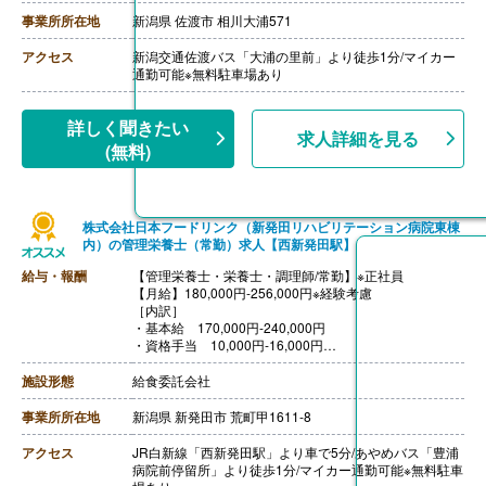
・家族手当
・年末年始特別手当
事業所所在地
新潟県 佐渡市 相川大浦571
・ライフプラン手当 5,610円-7,920円
※基本給の3.3％を拠出、入社時に確定拠出年金に加入す
アクセス
新潟交通佐渡バス「大浦の里前」より徒歩1分/マイカー
るまたは給与に上乗せして受け取りするのいずれかを選
通勤可能※無料駐車場あり
択
【賞与】年2回（計2.50ヶ月分）※前年度実績
【通勤手当】あり（上限15,000円/月）
詳しく聞きたい
求人詳細を見る
【昇給】あり（1月あたり1.00％-）※前年度実績
(無料)
【退職金】あり※確定拠出年金
株式会社日本フードリンク（新発田リハビリテーション病院東棟
内）の管理栄養士（常勤）求人【西新発田駅】
給与・報酬
【管理栄養士・栄養士・調理師/常勤】※正社員
【月給】180,000円-256,000円※経験考慮
［内訳］
・基本給 170,000円-240,000円
・資格手当 10,000円-16,000円
［その他手当］
・早出手当 300円/回
施設形態
給食委託会社
・家族手当
・年末年始特別手当
事業所所在地
新潟県 新発田市 荒町甲1611-8
・ライフプラン手当 5,610円-7,920円
※基本給の3.3％を拠出、入社時に確定拠出年金に加入す
アクセス
JR白新線「西新発田駅」より車で5分/あやめバス「豊浦
るまたは給与に上乗せして受け取りするのいずれかを選
病院前停留所」より徒歩1分/マイカー通勤可能※無料駐車
択