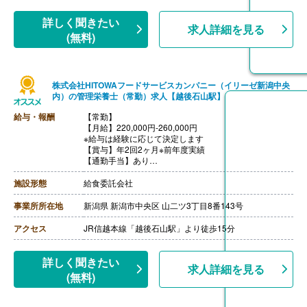
詳しく聞きたい
求人詳細を見る
(無料)
株式会社HITOWAフードサービスカンパニー（イリーゼ新潟中央
内）の管理栄養士（常勤）求人【越後石山駅】
給与・報酬
【常勤】
【月給】220,000円-260,000円
※給与は経験に応じて決定します
【賞与】年2回2ヶ月※前年度実績
【通勤手当】あり
※公共交通機関:上限30,000円/月
※マイカー通勤:片道2km以上（ガソリン代は規定内支
施設形態
給食委託会社
給）
【昇給】あり（年1回）
事業所所在地
新潟県 新潟市中央区 山二ツ3丁目8番143号
【退職金】あり（会社規定による）
アクセス
JR信越本線「越後石山駅」より徒歩15分
詳しく聞きたい
求人詳細を見る
(無料)