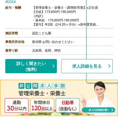
給与・報酬
【管理栄養士・栄養士・調理師/常勤】※正社員
【月給】173,600円-190,000円
［内訳］
・基本給 173,600円-190,000円
【賞与】年2回（計4.20ヶ月分）※前年度実績
【通勤手当】あり（上限13,000円/月）
【昇給】あり（1月あたり800円-3,000円）※前年度実績
施設形態
認定こども園
【退職金】あり※勤続1年以上
事業所所在地
新潟県 お問い合わせください
最寄り駅
北長岡、長岡、押切
詳しく聞きたい
求人詳細を見る
(無料)