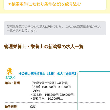
▼検索条件(こだわり条件など)を絞り込む
新潟県加茂市のその他の求人は0件でした。 このため新潟県全域の求人
一覧を表示しています。
管理栄養士・栄養士の新潟県の求人一覧
非公開の管理栄養士（常勤）求人【吉田駅】
給与・報酬
【管理栄養士/常勤】※正社員
【月給】190,200円-257,000円
［内訳］
・基本給 165,200円-220,000円
・資格手当 10,000円
・住宅（一律）手当 2,000円-14,000円
・処遇改善手当 13,000円
施設形態
病院