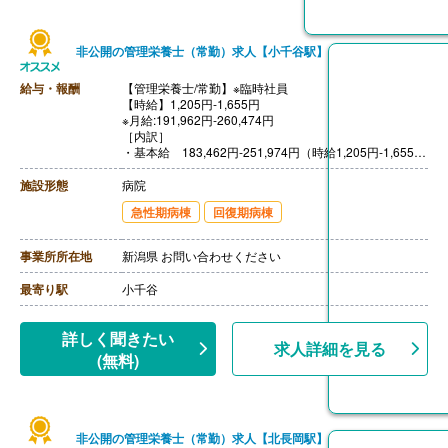
非公開の管理栄養士（常勤）求人【小千谷駅】
給与・報酬
【管理栄養士/常勤】※臨時社員
【時給】1,205円‐1,655円
※月給:191,962円‐260,474円
［内訳］
・基本給 183,462円‐251,974円（時給1,205円‐1,655円
×7.5時間×20.3日で算出）
・ベースアップ手当 8,500円
施設形態
病院
【賞与】なし
急性期病棟
回復期病棟
【通勤手当】あり（上限50,000円/月）
【昇給】なし
【退職金】なし
事業所所在地
新潟県 お問い合わせください
最寄り駅
小千谷
詳しく聞きたい
求人詳細を見る
(無料)
非公開の管理栄養士（常勤）求人【北長岡駅】