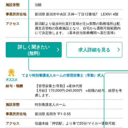
【賞与】年2回（計4.00ヶ月分）※前年度実績
施設形態
治験
【通勤手当】有り
事業所所在地
新潟県 新潟市中央区 天神一丁目12番地7 LEXN1 4階
アクセス
新潟駅より徒歩9分(直行直帰が主)※実際の勤務場所は配
属支店管轄の医療施設となり、自宅から通勤可能範囲内
にて決定致します。（基本担当医療機関へ直行直帰）
詳しく聞きたい
求人詳細を見る
(無料)
てまり特別養護老人ホームの管理栄養士（常勤）求人
給与・報酬
【管理栄養士/常勤】※産休代替
【月給】170,000円-240,000円 ※前職の給与、経歴を考
慮します。
施設形態
特別養護老人ホーム
事業所所在地
新潟県 長岡市 平1-3-55
アクセス
信越本線「押切駅」より車で20分/マイカー通勤可能