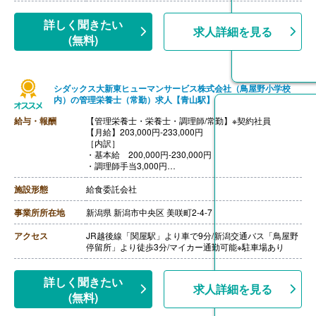
詳しく聞きたい
求人詳細を見る
(無料)
シダックス大新東ヒューマンサービス株式会社（鳥屋野小学校
内）の管理栄養士（常勤）求人【青山駅】
給与・報酬
【管理栄養士・栄養士・調理師/常勤】※契約社員
【月給】203,000円-233,000円
［内訳］
・基本給 200,000円-230,000円
・調理師手当3,000円
［その他手当］
・栄養士手当 5,000円‐10,000円
施設形態
給食委託会社
・精皆勤手当 3,000円‐6,000円
【賞与】あり※前年度実績なし
事業所所在地
新潟県 新潟市中央区 美咲町2-4-7
【通勤手当】あり（上限26,000円/月）
【昇給】あり※前年度実績なし
アクセス
JR越後線「関屋駅」より車で9分/新潟交通バス「鳥屋野
【退職金】なし
停留所」より徒歩3分/マイカー通勤可能※駐車場あり
詳しく聞きたい
求人詳細を見る
(無料)