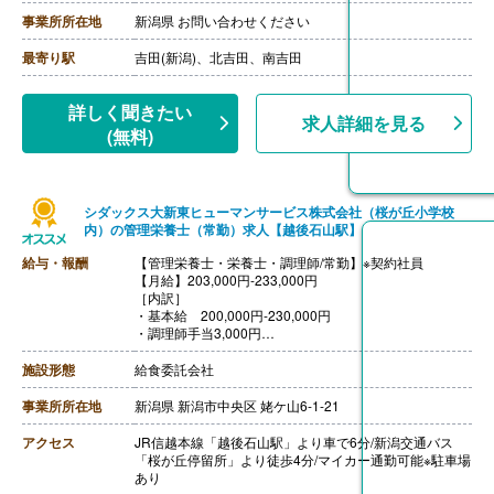
［その他手当］
・皆勤手当 3,000円
事業所所在地
新潟県 お問い合わせください
・扶養手当
・住宅手当 2,000円（賃貸物件世帯主の場合14,000
最寄り駅
吉田(新潟)、北吉田、南吉田
円）
【賞与】年2回（計4.00ヶ月分）※前年度実績
【通勤手当】あり（上限28,000円/月）
詳しく聞きたい
求人詳細を見る
【昇給】あり（1月あたり0.00％-2.52％）※前年度実績
(無料)
【退職金】なし
シダックス大新東ヒューマンサービス株式会社（桜が丘小学校
内）の管理栄養士（常勤）求人【越後石山駅】
給与・報酬
【管理栄養士・栄養士・調理師/常勤】※契約社員
【月給】203,000円-233,000円
［内訳］
・基本給 200,000円-230,000円
・調理師手当3,000円
［その他手当］
・栄養士手当 5,000円‐10,000円
施設形態
給食委託会社
・精皆勤手当 3,000円‐6,000円
【賞与】あり※前年度実績なし
事業所所在地
新潟県 新潟市中央区 姥ケ山6-1-21
【通勤手当】あり（上限26,000円/月）
【昇給】あり※前年度実績なし
アクセス
JR信越本線「越後石山駅」より車で6分/新潟交通バス
【退職金】なし
「桜が丘停留所」より徒歩4分/マイカー通勤可能※駐車場
あり