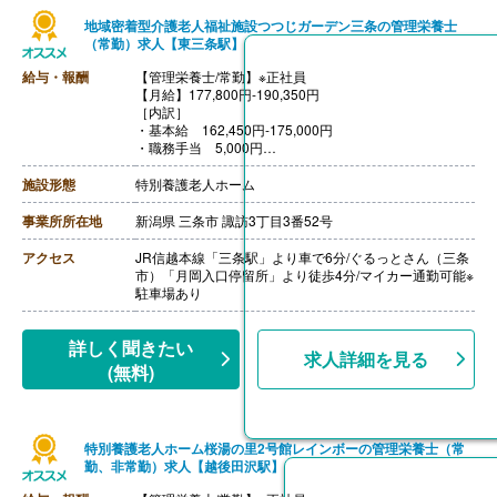
地域密着型介護老人福祉施設つつじガーデン三条の管理栄養士
（常勤）求人【東三条駅】
給与・報酬
【管理栄養士/常勤】※正社員
【月給】177,800円-190,350円
［内訳］
・基本給 162,450円-175,000円
・職務手当 5,000円
・処遇改善手当 10,350円
［その他手当］
施設形態
特別養護老人ホーム
・資格手当 上限5,000円
・職能手当 上限50,000円
事業所所在地
新潟県 三条市 諏訪3丁目3番52号
【賞与】年2回（計2.50ヶ月分）※前年度実績
【通勤手当】あり（上限31,600円/月）
アクセス
JR信越本線「三条駅」より車で6分/ぐるっとさん（三条
【昇給】あり（1月あたり0円-10,000円）※前年度実績
市）「月岡入口停留所」より徒歩4分/マイカー通勤可能※
【退職金】あり
駐車場あり
詳しく聞きたい
求人詳細を見る
(無料)
特別養護老人ホーム桜湯の里2号館レインボーの管理栄養士（常
勤、非常勤）求人【越後田沢駅】