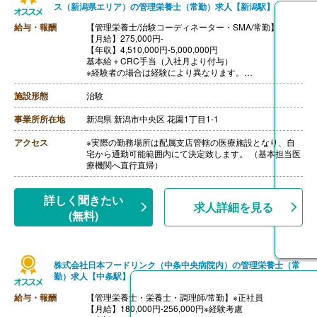
ス（新潟県エリア）の管理栄養士（常勤）求人【新潟駅】
給与・報酬
【管理栄養士/治験コーディネーター・SMA/常勤】
【月給】275,000円-
【年収】4,510,000円-5,000,000円
基本給＋CRC手当（入社月より付与）
※経験者の場合は経験により異なります。
※契約社員は年収の1/12を月々の給与として支給しま
す。
施設形態
治験
※残業代支給あり（1分単位）
【賞与】年2回・計4.40ヶ月分
事業所所在地
新潟県 新潟市中央区 花園1丁目1-1
【通勤手当】通勤定期代は不支給。かかった交通費は都
度実費精算
アクセス
※実際の勤務場所は配属支店管轄の医療施設となり、自
【昇給】あり
宅から通勤可能範囲内にて決定致します。 （基本担当医
療機関へ直行直帰）
詳しく聞きたい
求人詳細を見る
(無料)
株式会社日本フードリンク（中条中央病院内）の管理栄養士（常
勤）求人【中条駅】
給与・報酬
【管理栄養士・栄養士・調理師/常勤】※正社員
【月給】180,000円-256,000円※経験考慮