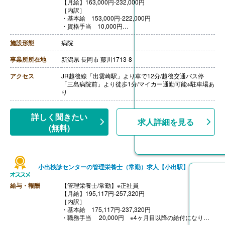
【月給】163,000円-232,000円
［内訳］
・基本給 153,000円-222,000円
・資格手当 10,000円
［その他手当］
・早出手当 4-11月1,300円 12-3月1,500円
施設形態
病院
【賞与】年2回（計5.00ヶ月分）※前年度実績
【通勤手当】あり（上限25,000円/月）
事業所所在地
新潟県 長岡市 藤川1713-8
【昇給】あり（1月あたり1,500円-4,000円）※前年度実
績
アクセス
JR越後線「出雲崎駅」より車で12分/越後交通バス停
【退職金】あり※勤続1年以上
「三島病院前」より徒歩1分/マイカー通勤可能※駐車場あ
り
詳しく聞きたい
求人詳細を見る
(無料)
小出検診センターの管理栄養士（常勤）求人【小出駅】
給与・報酬
【管理栄養士/常勤】※正社員
【月給】195,117円-257,320円
［内訳］
・基本給 175,117円-237,320円
・職務手当 20,000円 ※4ヶ月目以降の給付になりま