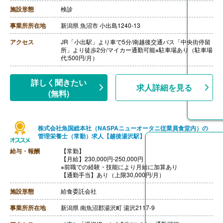
す
【賞与】年2回（計4.00ヶ月分）※前年度実績
施設形態
検診
【通勤手当】あり（上限35,000円/月）
【昇給】あり（1月あたり1.91％-）※前年度実績
事業所所在地
新潟県 魚沼市 小出島1240-13
【退職金】あり※勤続3年以上
アクセス
JR「小出駅」より車で5分/南越後交通バス「中央街停留
所」より徒歩2分/マイカー通勤可能※駐車場あり（駐車場
代:500円/月）
詳しく聞きたい
求人詳細を見る
(無料)
株式会社魚国総本社（NASPAニューオータニ従業員食堂内）の
管理栄養士（常勤）求人【越後湯沢駅】
給与・報酬
【常勤】
【月給】230,000円-250,000円
※前職での経験・技能により月給に加算あり
【通勤手当】あり（上限30,000円/月）
施設形態
給食委託会社
事業所所在地
新潟県 南魚沼郡湯沢町 湯沢2117-9