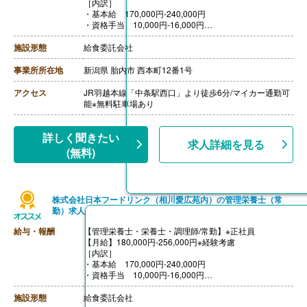
［内訳］
・基本給 170,000円-240,000円
・資格手当 10,000円-16,000円
［その他手当］
・早出手当 300円/回
施設形態
給食委託会社
・家族手当
・年末年始特別手当
事業所所在地
新潟県 胎内市 西本町12番1号
・ライフプラン手当 5,610円-7,920円
※基本給の3.3％を拠出、入社時に確定拠出年金に加入す
アクセス
JR羽越本線「中条駅西口」より徒歩6分/マイカー通勤可
るまたは給与に上乗せして受け取りするのいずれかを選
能※無料駐車場あり
択
【賞与】年2回（計2.50ヶ月分）※前年度実績
【通勤手当】あり（上限15,000円/月）
詳しく聞きたい
求人詳細を見る
【昇給】あり（1月あたり1.00％-）※前年度実績
(無料)
【退職金】あり※確定拠出年金
株式会社日本フードリンク（相川愛広苑内）の管理栄養士（常
勤）求人
給与・報酬
【管理栄養士・栄養士・調理師/常勤】※正社員
【月給】180,000円-256,000円※経験考慮
［内訳］
・基本給 170,000円-240,000円
・資格手当 10,000円-16,000円
［その他手当］
・早出手当 300円/回
施設形態
給食委託会社