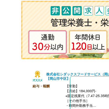
株式会社シダックスフードサービス（岡
【岡山市中区】
給与・報酬
【常勤】
【月給】184,000円-
※固定残業代（7.47-25.35
［その他手当］
・時間外勤務手当