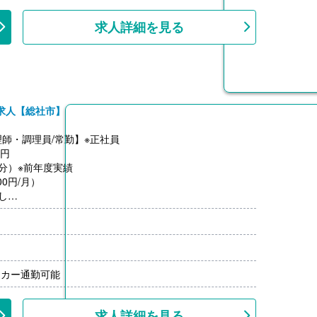
0円
求人詳細を見る
円
000円
月分）※前年度実績、会社規定等による
00円/月）
-14,000円）※前年度実績、会社規定等による
求人【総社市】
上
師・調理員/常勤】※正社員
0円
月分）※前年度実績
0円/月）
し
上
イカー通勤可能
求人詳細を見る