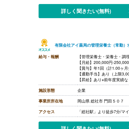
【月給】230,000円‐270,00
［内訳］
詳しく聞きたい
(無料)
・基本給 128,000円
・管理栄養士手当 20,000
・調整手当 82,000円‐122,
【賞与】年2回（計3.80ヶ
【通勤手当】あり（上限40,0
【昇給】あり（1月あたり0円
有限会社アイ薬局の管理栄養士（常勤）
【退職金】あり※勤続3年以
給与・報酬
【管理栄養士・栄養士・調理
【月給】200,000円-250,00
【賞与】年1回（計1.00ヶ
【通勤手当】あり（上限3,00
【昇給】あり※前年度実績な
【退職金】あり※勤続3年以
施設形態
企業
事業所所在地
岡山県 総社市 門田５０７
アクセス
「総社駅」より徒歩7分/マ
詳しく聞きたい
(無料)