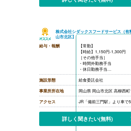
株式会社シダックスフードサービス（有
山市北区】
給与・報酬
【常勤】
【時給】1,150円-1,300円
［その他手当］
・時間外勤務手当
・休日勤務手当
・深夜勤務手当（22:00-翌05
施設形態
給食委託会社
【通勤手当】あり（上限なし
事業所所在地
岡山県 岡山市北区 高柳西町1
アクセス
JR「備前三門駅」より車で
詳しく聞きたい
(無料)