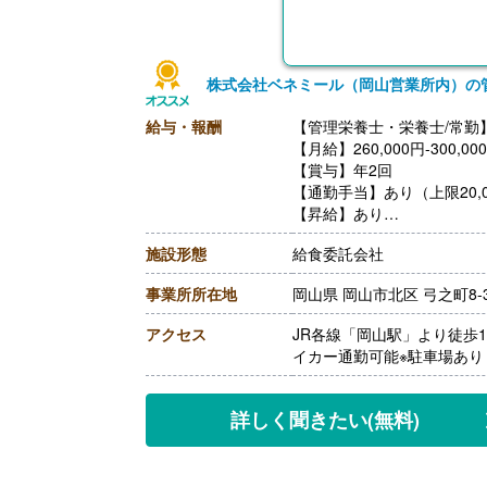
株式会社ベネミール（岡山営業所内）の
給与・報酬
【管理栄養士・栄養士/常勤
【月給】260,000円-300,00
【賞与】年2回
【通勤手当】あり（上限20,0
【昇給】あり
++++++++++++++++++++
施設形態
給食委託会社
【管理栄養士・栄養士・調理
【月給】300,000円‐350,00
事業所所在地
岡山県 岡山市北区 弓之町8-
【賞与】年2回
【通勤手当】あり（上限20,0
アクセス
JR各線「岡山駅」より徒歩
【昇給】あり
イカー通勤可能※駐車場あり
詳しく聞きたい
(無料)