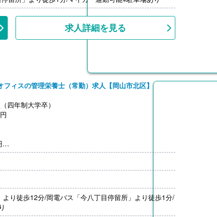
上
求人詳細を見る
オフィスの管理栄養士（常勤）求人【岡山市北区】
員（四年制大学卒）
0円
円
000円
月分）※前年度実績、会社規定等による
00円/月）
-14,000円）※前年度実績、会社規定等による
上
」より徒歩12分/岡電バス「今八丁目停留所」より徒歩1分/
り
員（短大卒）