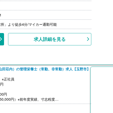
:00）
1
）※片道2km以上
所」より徒歩4分/マイカー通勤可能
求人詳細を見る
山田荘内）の管理栄養士（常勤、非常勤）求人【玉野市】
】※正社員
0円
00円
250,000円）※前年度実績、寸志程度
00円/月）
00円-5,000円）※前年度実績