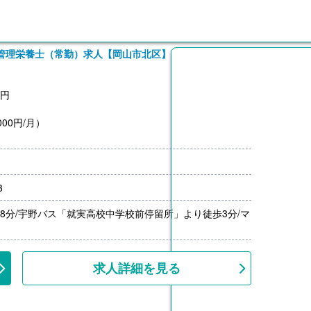
管理栄養士（常勤）求人【岡山市北区】
】
0円
00円/月）
師/常勤】※マネージャー
0円
3
00円/月）
18分/宇野バス「就実高校中学校前停留所」より徒歩3分/マ
求人詳細を見る