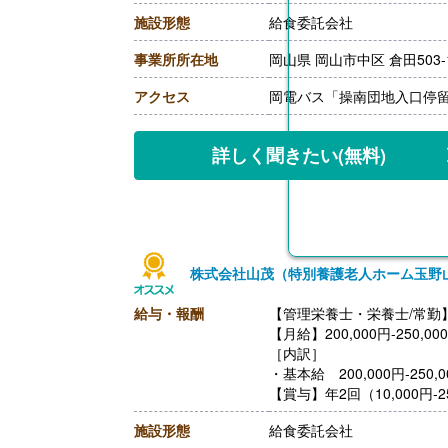
・休日勤務手当
施設形態
給食委託会社
・深夜勤務手当（22:00-翌05
・休業手当
事業所所在地
岡山県 岡山市中区 倉田503-
【賞与】年2回
【通勤手当】あり（上限なし
アクセス
岡電バス「操南団地入口停留
【昇給】あり（年1回）
詳しく聞きたい
(無料)
株式会社山茂（特別養護老人ホーム玉野
給与・報酬
【管理栄養士・栄養士/常勤
【月給】200,000円-250,00
［内訳］
・基本給 200,000円‐250,0
【賞与】年2回（10,000円-
【通勤手当】あり（上限16,0
施設形態
給食委託会社
【昇給】あり（1月あたり1,0