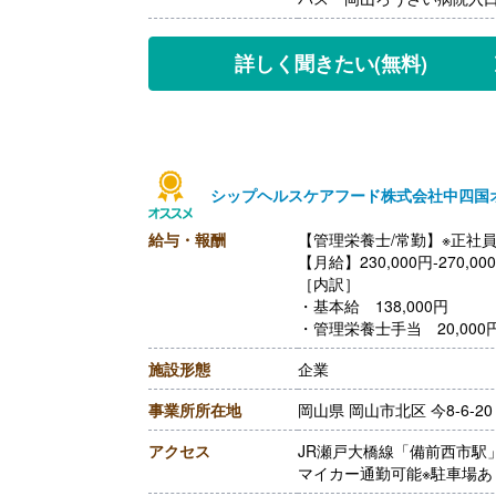
【退職金】あり※勤続5年以
詳しく聞きたい
(無料)
シップヘルスケアフード株式会社中四国
給与・報酬
【管理栄養士/常勤】※正社
【月給】230,000円‐270,00
［内訳］
・基本給 138,000円
・管理栄養士手当 20,000
・調整手当 72,000円‐112,
施設形態
企業
【賞与】年2回（計3.80ヶ
【通勤手当】あり（上限40,0
事業所所在地
岡山県 岡山市北区 今8-6-20
【昇給】あり（1月あたり0円
【退職金】あり※勤続3年以
アクセス
JR瀬戸大橋線「備前西市駅
++++++++++++++++++++
マイカー通勤可能※駐車場あ
【管理栄養士/常勤】※正社