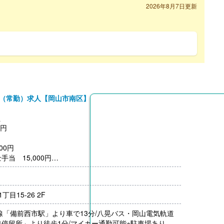
2026年8月7日更新
士（常勤）求人【岡山市南区】
員
0円
00円
当 15,000円
円
月分）※前年度実績
目15-26 2F
00円/月）
線「備前西市駅」より車で13分/八晃バス・岡山電気軌道
.00％程度）※前年度実績
停留所」より徒歩1分/マイカー通勤可能※駐車場あり