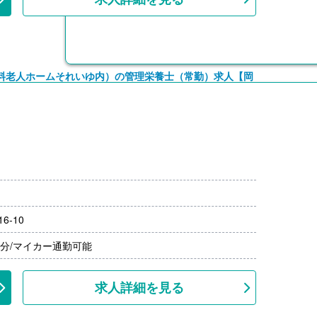
料老人ホームそれいゆ内）の管理栄養士（常勤）求人【岡
:00）
）※片道2km以上
6-10
5分/マイカー通勤可能
求人詳細を見る