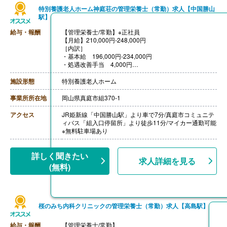
特別養護老人ホーム神庭荘の管理栄養士（常勤）求人【中国勝山
駅】
給与・報酬
【管理栄養士/常勤】※正社員
【月給】210,000円-248,000円
［内訳］
・基本給 196,000円-234,000円
・処遇改善手当 4,000円
・管理栄養士手当 10,000円
［その他手当］
施設形態
特別養護老人ホーム
・早番手当 500円/回※調理補助応援で06:00-15:00勤務
をした場合
事業所所在地
岡山県真庭市組370-1
【賞与】年2回（計4.20ヶ月分）※前年度実績
【通勤手当】あり（上限25,000円/月）
アクセス
JR姫新線「中国勝山駅」より車で7分/真庭市コミュニテ
【昇給】あり（1月あたり3,000円-4,000円）※前年度実
ィバス「組入口停留所」より徒歩11分/マイカー通勤可能
績
※無料駐車場あり
【退職金】あり※勤続年数不問、共済加入
詳しく聞きたい
求人詳細を見る
(無料)
桜のみち内科クリニックの管理栄養士（常勤）求人【高島駅】
給与・報酬
【管理栄養士/常勤】