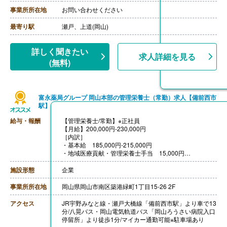
【賞与】年2回（計3.00ヶ月分）※前年度実績
【通勤手当】あり（上限25,000円/月）
事業所所在地
お問い合わせください
【昇給】あり（1月あたり0円-6,000円）※前年度実績
【退職金】あり※勤続3年以上
最寄り駅
瀬戸、上道(岡山)
詳しく聞きたい
求人詳細を見る
(無料)
富永薬局グループ 岡山本部の管理栄養士（常勤）求人【備前西市
駅】
給与・報酬
【管理栄養士/常勤】※正社員
【月給】200,000円-230,000円
［内訳］
・基本給 185,000円-215,000円
・地域医療貢献・管理栄養士手当 15,000円
［その他手当］
・登録販売者手当 10,000円
施設形態
企業
【賞与】年3回（計3.00ヶ月分）※前年度実績
【通勤手当】あり（上限50,000円/月）
事業所所在地
岡山県岡山市南区築港緑町1丁目15-26 2F
※公共交通機関
【昇給】年1回（1.00%-3.00％程度）※前年度実績
アクセス
JR宇野みなと線・瀬戸大橋線「備前西市駅」より車で13
【退職金】あり※勤続5年以上
分/八晃バス・岡山電気軌道バス「岡山ろうさい病院入口
停留所」より徒歩1分/マイカー通勤可能※駐車場あり