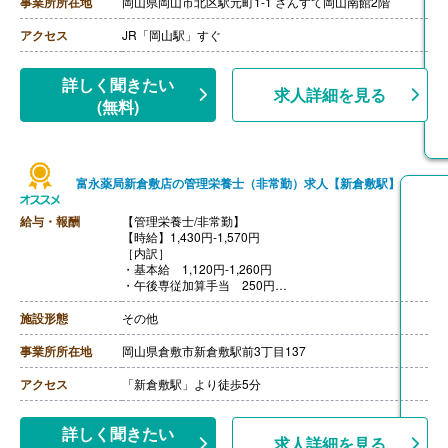
事業所所在地
岡山県岡山市北区駅元町1-1 さんすて岡山南館2階
アクセス
JR「岡山駅」すぐ
詳しく聞きたい
求人詳細を見る
(無料)
富永薬局新倉敷店の管理栄養士（非常勤）求人【新倉敷駅】
給与・報酬
【管理栄養士/非常勤】
【時給】1,430円-1,570円
［内訳］
・基本給 1,120円-1,260円
・午後専従加算手当 250円
・地域医療貢献手当 60円
［その他手当］
施設形態
その他
・登録販売員 時給＋100円
・管理栄養士 時給＋100円
事業所所在地
岡山県倉敷市新倉敷駅前3丁目137
・リフレッシュトラベル奨励金:1年以上勤務の場合、国
内20,000円/海外30,000円
アクセス
「新倉敷駅」より徒歩5分
【通勤手当】月額50,000円
【昇給】1時間あたり1.00％-3.00％（前年度実績）
【賞与】なし
詳しく聞きたい
求人詳細を見る
【退職金】なし