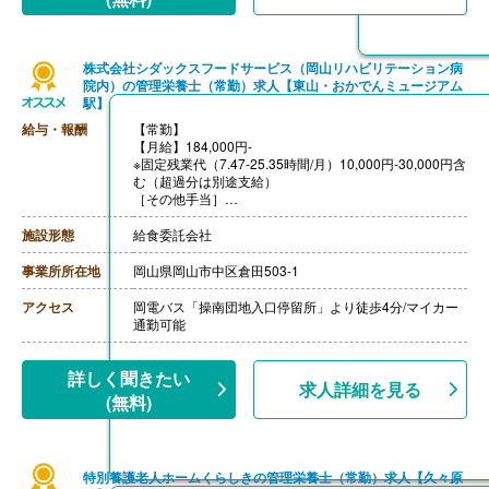
株式会社シダックスフードサービス（岡山リハビリテーション病
院内）の管理栄養士（常勤）求人【東山・おかでんミュージアム
駅】
給与・報酬
【常勤】
【月給】184,000円-
※固定残業代（7.47-25.35時間/月）10,000円-30,000円含
む（超過分は別途支給）
［その他手当］
・時間外勤務手当
・休日勤務手当
施設形態
給食委託会社
・深夜勤務手当（22:00-翌05:00）
・休業手当
事業所所在地
岡山県岡山市中区倉田503-1
【賞与】年2回
【通勤手当】あり（上限なし）※片道2km以上
アクセス
岡電バス「操南団地入口停留所」より徒歩4分/マイカー
【昇給】あり（年1回）
通勤可能
詳しく聞きたい
求人詳細を見る
(無料)
特別養護老人ホームくらしきの管理栄養士（常勤）求人【久々原