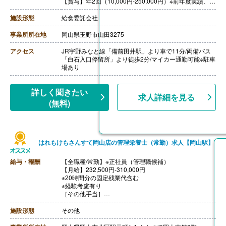
【賞与】年2回（10,000円-250,000円）※前年度実績、寸
志程度
【通勤手当】あり（上限16,000円/月）
施設形態
給食委託会社
【昇給】あり（1月あたり1,000円-5,000円）※前年度実
績
事業所所在地
岡山県玉野市山田3275
【退職金】なし
++++++++++++++++++++
アクセス
JR宇野みなと線「備前田井駅」より車で11分/両備バス
【管理栄養士・栄養士/非常勤】
「白石入口停留所」より徒歩2分/マイカー通勤可能※駐車
【時給】1,150円‐1,400円
場あり
【賞与】年2回（5,000円‐100,000円）※前年度実績
【通勤手当】あり（上限16,000円/月）
【昇給】あり（1時間あたり10円-100円）※前年度実績
詳しく聞きたい
求人詳細を見る
【退職金】なし
(無料)
はれもけもさんすて岡山店の管理栄養士（常勤）求人【岡山駅】
給与・報酬
【全職種/常勤】※正社員（管理職候補）
【月給】232,500円-310,000円
※20時間分の固定残業代含む
※経験考慮有り
［その他手当］
・引っ越し手当（県外からの引っ越しを伴う就職の場
合、上限あり）
施設形態
その他
【通勤手当】あり（全額支給）※マイカー通勤の場合は
上限あり