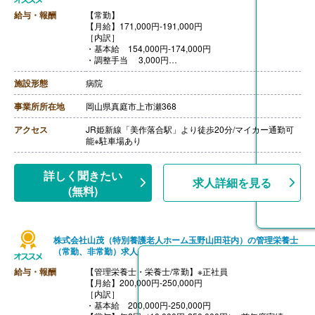
給与・報酬
【常勤】
【月給】171,000円-191,000円
［内訳］
・基本給 154,000円-174,000円
・調整手当 3,000円
・特殊手当 1,000円
・処遇改善手当 13,000円
施設形態
病院
［その他手当］
・早出手当 2,000円
事業所所在地
岡山県真庭市上市瀬368
・遅出手当 1,000円
【賞与】年2回（計4.50ヶ月分）※前年度実績
アクセス
JR姫新線「美作落合駅」より徒歩20分/マイカー通勤可
【通勤手当】あり（上限14,000円/月）
能※駐車場あり
【昇給】あり（1月あたり2,000円）※前年度実績
【退職金】あり※勤続1年以上
詳しく聞きたい
求人詳細を見る
(無料)
株式会社山茂（特別養護老人ホーム玉野山田荘内）の管理栄養士
（常勤、非常勤）求人
給与・報酬
【管理栄養士・栄養士/常勤】※正社員
【月給】200,000円-250,000円
［内訳］
・基本給 200,000円‐250,000円