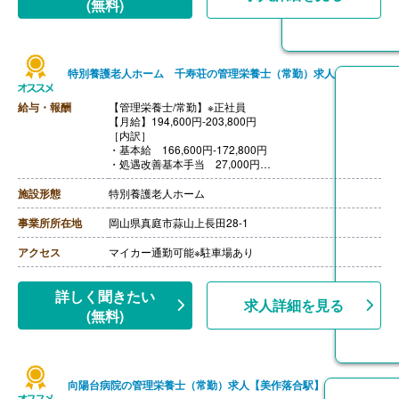
(無料)
特別養護老人ホーム 千寿荘の管理栄養士（常勤）求人
給与・報酬
【管理栄養士/常勤】※正社員
【月給】194,600円-203,800円
［内訳］
・基本給 166,600円-172,800円
・処遇改善基本手当 27,000円
・処遇改善加算手当 1,000円-4,000円
［その他手当］
施設形態
特別養護老人ホーム
・住宅手当 15,000円
・子育て支援手当 3,500円/人
事業所所在地
岡山県真庭市蒜山上長田28-1
【賞与】年2回（計4.50ヶ月分）※前年度実績
【通勤手当】あり（上限36,200円/月）
アクセス
マイカー通勤可能※駐車場あり
【昇給】あり（1月あたり2,800円-）※前年度実績
【退職金】あり※勤続1年以上、退職金共済加入
詳しく聞きたい
求人詳細を見る
(無料)
向陽台病院の管理栄養士（常勤）求人【美作落合駅】