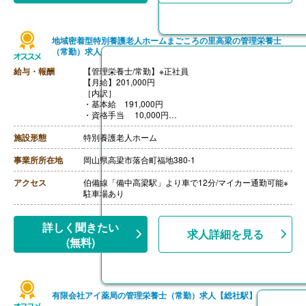
・調整手当 82,000円‐122,000円
【賞与】年2回（計3.80ヶ月分）※前年度実績、会社規定
等による
地域密着型特別養護老人ホームまごころの里高梁の管理栄養士
【通勤手当】あり（上限40,000円/月）
（常勤）求人
【昇給】あり（1月あたり0円-14,000円）※前年度実績、
会社規定等による
給与・報酬
【管理栄養士/常勤】※正社員
【退職金】あり※勤続3年以上
【月給】201,000円
［内訳］
・基本給 191,000円
・資格手当 10,000円
［その他手当］
・処遇改善手当 6,000円
施設形態
特別養護老人ホーム
・家族手当 配偶者5,000円、第二子まで3,000円、第三
子以降1,000円
事業所所在地
岡山県高梁市落合町福地380-1
【賞与】年2回（計2,00ヶ月分）※前年度実績
【通勤手当】あり（上限15,000円/月）
アクセス
伯備線「備中高梁駅」より車で12分/マイカー通勤可能※
【昇給】あり（1月あたり500円）※前年度実績
駐車場あり
【退職金】あり※勤続2年以上
詳しく聞きたい
求人詳細を見る
(無料)
有限会社アイ薬局の管理栄養士（常勤）求人【総社駅】