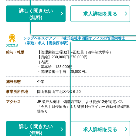
詳しく聞きたい
求人詳細を見る
(無料)
シップヘルスケアフード株式会社中四国オフィスの管理栄養士
（常勤）求人【備前西市駅】
給与・報酬
【管理栄養士/常勤】※正社員（四年制大学卒）
【月給】230,000円‐270,000円
［内訳］
・基本給 138,000円
・管理栄養士手当 20,000円
・調整手当 72,000円‐112,000円
【賞与】年2回（計3.80ヶ月分）※前年度実績、会社規定
施設形態
企業
等による
【通勤手当】あり（上限40,000円/月）
事業所所在地
岡山県岡山市北区今8-6-20
【昇給】あり（1月あたり0円-14,000円）※前年度実績、
会社規定等による
アクセス
JR瀬戸大橋線「備前西市駅」より徒歩12分/岡電バス
【退職金】あり※勤続3年以上
「今八丁目停留所」より徒歩1分/マイカー通勤可能※駐車
++++++++++++++++++++
場あり
【管理栄養士/常勤】※正社員（短大卒）
【月給】230,000円‐270,000円
［内訳］
詳しく聞きたい
求人詳細を見る
・基本給 128,000円
(無料)
・管理栄養士手当 20,000円