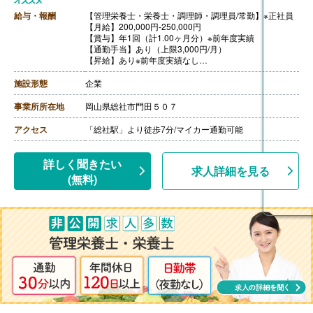
給与・報酬
【管理栄養士・栄養士・調理師・調理員/常勤】※正社員
【月給】200,000円-250,000円
【賞与】年1回（計1.00ヶ月分）※前年度実績
【通勤手当】あり（上限3,000円/月）
【昇給】あり※前年度実績なし
【退職金】あり※勤続3年以上
施設形態
企業
事業所所在地
岡山県総社市門田５０７
アクセス
「総社駅」より徒歩7分/マイカー通勤可能
詳しく聞きたい
求人詳細を見る
(無料)