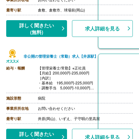
【賞与】年2回（計3.00ヶ月分）※前年度実績
【通勤手当】あり（上限15,000円/月）
最寄り駅
倉敷、倉敷市、球場前(岡山)
【昇給】あり（1月あたり1,500円）※前年度実績
【退職金】あり※勤続
詳しく聞きたい
求人詳細を見る
【栄養士・調理師/常勤】※正社員
(無料)
【月給】170,200円‐199,700円
［内訳］
・基本給 163,500円-193,000円
・BU評価料手当 6,700円
［その他手当］
非公開の管理栄養士（常勤）求人【井原駅】
・住宅手当
・世帯主手当
給与・報酬
【管理栄養士/常勤】※正社員
・早出手当 1,000円/回（月10回程度）
【月給】200,000円-235,000円
・遅出手当 1,200円/回（月6回程度）
［内訳］
【賞与】年2回（計3.00ヶ月分）※前年度実績
・基本給 195,000円-225,000円
【通勤手当】あり（上限15,000円/月）
・調整手当 5,000円-10,000円
【昇給】あり（1月あたり1,500円）※前年度実績
【賞与】年2回（計3.60ヶ月分）※前年度実績
【退職金】あり※勤続3年以上
【通勤手当】あり（上限25,000円/月）
施設形態
病院
【昇給】あり（1月あたり1,000円-3,000円）※前年度実
績
事業所所在地
お問い合わせください
【退職金】あり※勤続3年以上、退職金共済加入
最寄り駅
井原(岡山)、いずえ、子守唄の里高屋
詳しく聞きたい
求人詳細を見る