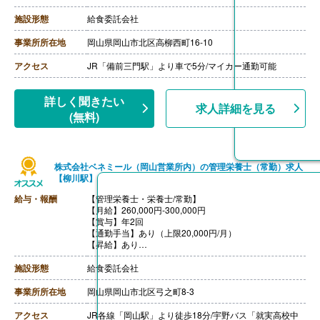
・深夜勤務手当（22:00-翌05:00）
【通勤手当】あり（上限なし）※片道2km以上
施設形態
給食委託会社
事業所所在地
岡山県岡山市北区高柳西町16-10
アクセス
JR「備前三門駅」より車で5分/マイカー通勤可能
詳しく聞きたい
求人詳細を見る
(無料)
株式会社ベネミール（岡山営業所内）の管理栄養士（常勤）求人
【柳川駅】
給与・報酬
【管理栄養士・栄養士/常勤】
【月給】260,000円-300,000円
【賞与】年2回
【通勤手当】あり（上限20,000円/月）
【昇給】あり
++++++++++++++++++++
【管理栄養士・栄養士・調理師/常勤】※マネージャー
施設形態
給食委託会社
【月給】300,000円‐350,000円
【賞与】年2回
事業所所在地
岡山県岡山市北区弓之町8-3
【通勤手当】あり（上限20,000円/月）
【昇給】あり
アクセス
JR各線「岡山駅」より徒歩18分/宇野バス「就実高校中