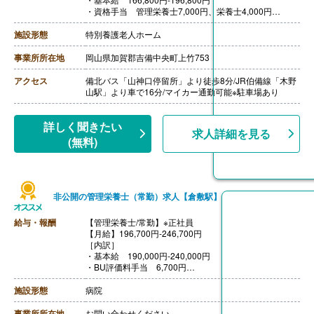
・資格手当 管理栄養士7,000円、栄養士4,000円
・職務手当 7,000円
［その他手当］
施設形態
特別養護老人ホーム
・扶養手当
・住宅手当
事業所所在地
岡山県加賀郡吉備中央町上竹753
【賞与】年2回（計4.50ヶ月分）※前年度実績
【通勤手当】あり（上限50,000円/月）
アクセス
備北バス「山神口停留所」より徒歩8分/JR伯備線「木野
【昇給】あり（1月あたり1,000円-14,500円）※前年度実
山駅」より車で16分/マイカー通勤可能※駐車場あり
績
【退職金】あり※退職金共済加入
詳しく聞きたい
求人詳細を見る
(無料)
非公開の管理栄養士（常勤）求人【倉敷駅】
給与・報酬
【管理栄養士/常勤】※正社員
【月給】196,700円‐246,700円
［内訳］
・基本給 190,000円-240,000円
・BU評価料手当 6,700円
［その他手当］
・住宅手当
施設形態
病院
・世帯主手当
・遅出手当 1,200円/回（月6回程度）
事業所所在地
お問い合わせください