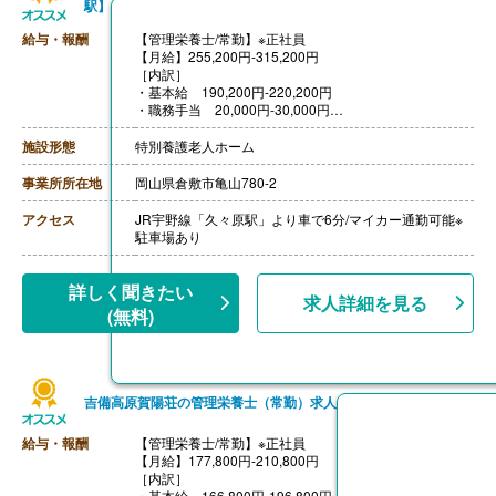
駅】
給与・報酬
【管理栄養士/常勤】※正社員
【月給】255,200円-315,200円
［内訳］
・基本給 190,200円-220,200円
・職務手当 20,000円-30,000円
・資格手当 10,000円
・処遇改善手当 5,000円
施設形態
特別養護老人ホーム
・業務手当 30,000円-50,000円
［その他手当］
事業所所在地
岡山県倉敷市亀山780-2
・早出手当 1,500円/回
・遅出手当 1,000円/回
アクセス
JR宇野線「久々原駅」より車で6分/マイカー通勤可能※
【賞与】年2回（計3.30ヶ月分）※前年度実績
駐車場あり
【通勤手当】あり（上限20,000円/月）
【昇給】あり（1月あたり1,000円-10,000円）※前年度実
績
詳しく聞きたい
求人詳細を見る
【退職金】あり※勤続3年以上
(無料)
吉備高原賀陽荘の管理栄養士（常勤）求人
給与・報酬
【管理栄養士/常勤】※正社員
【月給】177,800円-210,800円
［内訳］
・基本給 166,800円-196,800円