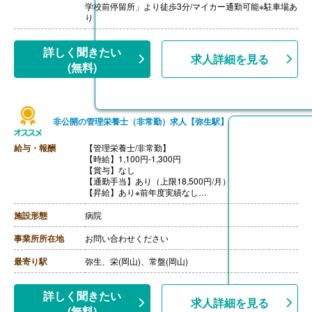
学校前停留所」より徒歩3分/マイカー通勤可能※駐車場あ
り
詳しく聞きたい
求人詳細を見る
(無料)
非公開の管理栄養士（非常勤）求人【弥生駅】
給与・報酬
【管理栄養士/非常勤】
【時給】1,100円-1,300円
【賞与】なし
【通勤手当】あり（上限18,500円/月）
【昇給】あり※前年度実績なし
【退職金】なし
施設形態
病院
事業所所在地
お問い合わせください
最寄り駅
弥生、栄(岡山)、常盤(岡山)
詳しく聞きたい
求人詳細を見る
(無料)