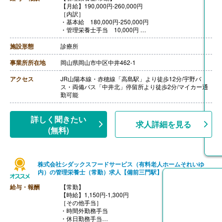
【月給】190,000円-260,000円
［内訳］
・基本給 180,000円-250,000円
・管理栄養士手当 10,000円
【賞与】あり（計2.00ヶ月-3.00ヶ月分）※前年度実績
【通勤手当】あり（上限20,000円/月）
施設形態
診療所
【昇給】あり
【退職金】なし
事業所所在地
岡山県岡山市中区中井462-1
アクセス
JR山陽本線・赤穂線「高島駅」より徒歩12分/宇野バ
ス・両備バス「中井北」停留所より徒歩2分/マイカー通
勤可能
詳しく聞きたい
求人詳細を見る
(無料)
株式会社シダックスフードサービス（有料老人ホームそれいゆ
内）の管理栄養士（常勤）求人【備前三門駅】
給与・報酬
【常勤】
【時給】1,150円-1,300円
［その他手当］
・時間外勤務手当
・休日勤務手当