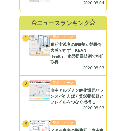
2026.08.04
ニュースランキング
業界ニュース
1
腸活実践者の約8割が効果を
実感できず！KEAN
Health、食品提案技術で特許
取得
2026.08.03
業界ニュース
2
血中アルブミン酸化還元バラ
ンスがたんぱく質栄養状態と
フレイルをつなぐ指標に
2026.08.03
業界ニュース
3
メタボ由来の脂肪肝、血液中