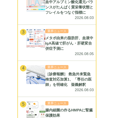
血中アルブミン酸化還元バラ
ンスがたんぱく質栄養状態と
フレイルをつなぐ指標に
2026.08.03
業界ニュース
3
メタボ由来の脂肪肝、血液中
IgA高値で肝がん・肝硬変合
併症予測に
2026.08.05
業界ニュース
4
［診療報酬］ 救急外来緊急
検査対応加算1、「専任の医
師」を明確化 疑義解釈
2026.08.03
業界ニュース
5
腸内細菌の作るHMPAに腎臓
保護効果