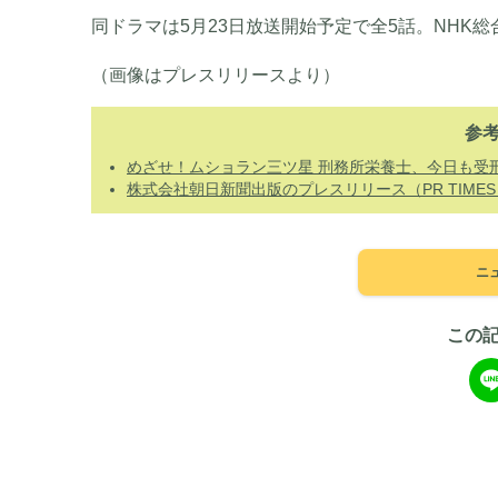
同ドラマは5月23日放送開始予定で全5話。NHK
（画像はプレスリリースより）
参
めざせ！ムショラン三ツ星 刑務所栄養士、今日も受
株式会社朝日新聞出版のプレスリリース（PR TIMES
ニ
この