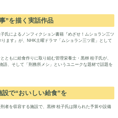
事”を描く実話作品
桂子氏によるノンフィクション書籍『めざせ！ムショラン三ツ
作ります』が、NHK土曜ドラマ「ムショラン三ツ星」として
とともに給食作りに取り組む管理栄養士・黒栁 桂子氏が、
の物語、そして「刑務所メシ」というユニークな題材で話題を
設で“おいしい給食”を
刑者を収容する施設で、黒栁 桂子氏は限られた予算や設備