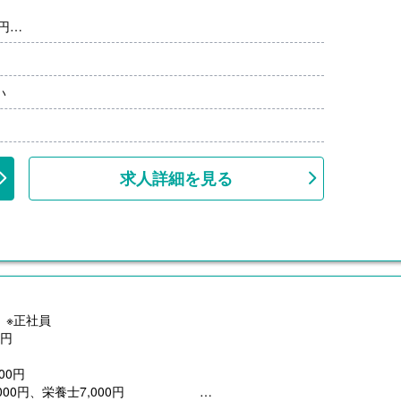
円
い
管理栄養士）
0円）※前年度実績
00円/月）
上
求人詳細を見る
】※正社員
0円
00円
0,000円、栄養士7,000円