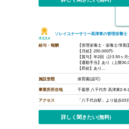
ソレイユナーサリー高津東の管理栄養士
給与・報酬
【管理栄養士・栄養士/常勤
【月給】250,000円-
【賞与】年2回（計3.50ヶ
【通勤手当】あり（上限30,0
【昇給】あり
【退職金】あり
施設形態
保育園(認可)
事業所所在地
千葉県 八千代市 高津東2-8-
アクセス
「八千代台駅」より徒歩23
詳しく聞きたい
(無料)