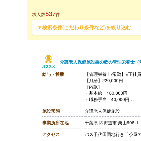
537
求人数
件
▼検索条件(こだわり条件など)を絞り込む
介護老人保健施設栗の郷の管理栄養士（
給与・報酬
【管理栄養士/常勤】※正社
【月給】220,000円-
［内訳］
・基本給 160,000円
・職務手当 40,000円
・調整手当 20,000円
施設形態
介護老人保健施設
［その他手当］
・住宅手当 上限30,000
事業所所在地
千葉県 四街道市 栗山906-1
【賞与】年2回（計2.90ヶ
【通勤手当】あり（上限24,5
アクセス
バス千代田団地行き「茶屋の
【昇給】あり（1月あたり1,0