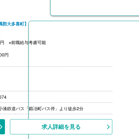
隅郡大多喜町】
員
,500円 ※前職給与考慮可能
00円
月分）※前年度実績
00円/月）
前年度実績
上
74
/小湊鉄道バス「鍛冶町バス停」より徒歩2分
求人詳細を見る