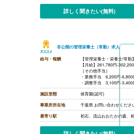
【退職金】あり※勤続3年以
詳しく聞きたい
(無料)
非公開の管理栄養士（常勤）求人
給与・報酬
【管理栄養士・栄養士/常勤
【月給】261,780円-302,20
［その他手当］
・業務手当 6,200円-6,80
・調整手当 3,100円-3,40
・住居手当 5,000円
施設形態
保育園(認可)
・残業手当
・処遇改善手当 64,000円
事業所所在地
千葉県 お問い合わせくださ
【賞与】年2回（計4.00ヶ
【通勤手当】あり（上限15,0
最寄り駅
初石、流山おおたかの森、
【昇給】あり（1月あたり2,0
【退職金】あり
詳しく聞きたい
(無料)