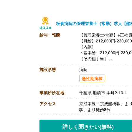
板倉病院の管理栄養士（常勤）求人【船
給与・報酬
【管理栄養士/常勤】※正社
【月給】212,000円-230,00
［内訳］
・基本給 212,000円‐230,0
［その他手当］
・住宅手当
施設形態
病院
・扶養手当
【賞与】年2回（計3.00ヶ
急性期病棟
【通勤手当】あり
【昇給】あり
事業所所在地
千葉県 船橋市 本町2-10-1
【退職金】あり※退職金形成
アクセス
京成本線「京成船橋駅」より
駅」より徒歩8分
詳しく聞きたい
(無料)