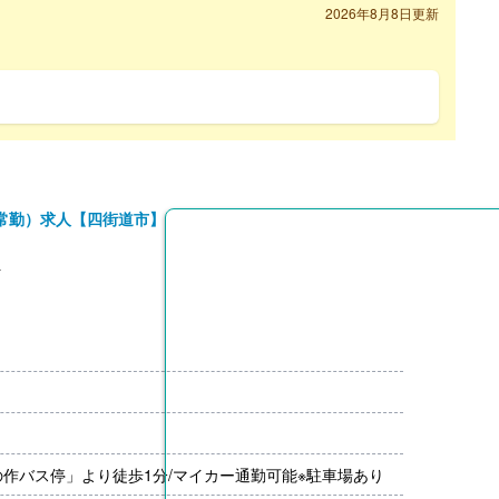
2026年8月8日更新
常勤）求人【四街道市】
員
円（条件あり）
月分）※前年度実績
00円/月）
作バス停」より徒歩1分/マイカー通勤可能※駐車場あり
00円-2,000円）※前年度実績