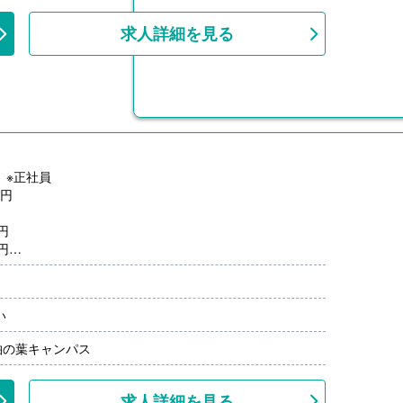
上
求人詳細を見る
】※正社員
0円
0円
0円
-
い
月分）※前年度実績
00円/月）
柏の葉キャンパス
00円-）
求人詳細を見る