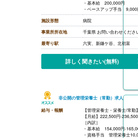
・基本給 200,000円
・ベースアップ手当 9,000
［その他手当］
施設形態
病院
・精勤手当 12,000円
・休日手当 2,500円/回
事業所所在地
千葉県 お問い合わせくださ
・資格手当 10,000円（
【賞与】年2回（-630,00
最寄り駅
六実、新鎌ケ谷、北初富
【通勤手当】あり（上限10,0
【昇給】なし
【退職金】あり※勤続3年以
詳しく聞きたい
(無料)
非公開の管理栄養士（常勤）求人
給与・報酬
【管理栄養士・栄養士/常勤
【月給】222,500円-236,50
［内訳］
・基本給 154,000円-165,0
・資格手当 管理栄養士1