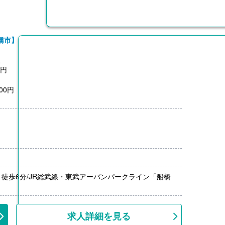
橋市】
員
0円
00円
月分）※前年度実績
手当を支給
徒歩6分/JR総武線・東武アーバンパークライン「船橋
求人詳細を見る