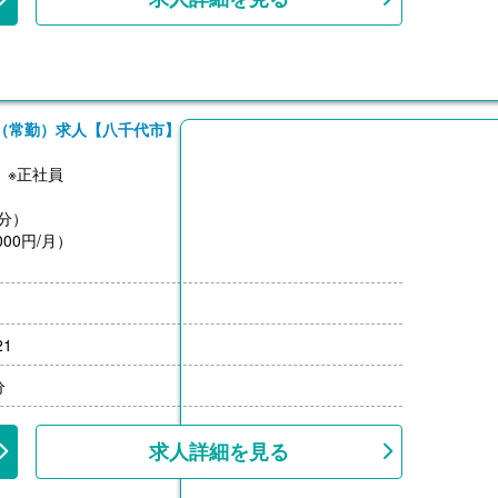
（常勤）求人【八千代市】
】※正社員
月分）
00円/月）
21
分
求人詳細を見る