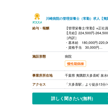
川崎病院の管理栄養士（常勤）求人【夷
給与・報酬
【管理栄養士/常勤】※正社
【月給】224,500円-264
［内訳］
・基本給 180,000円-220,0
・資格手当 30,000円
・ベア手当 14,500円
施設形態
病院
【賞与】年2回（計2.80ヶ
【通勤手当】あり（上限31,5
慢性期病棟
【昇給】あり（1-1.5%）※
【退職金】あり※勤続3年以
事業所所在地
千葉県 夷隅郡大多喜町 泉水6
アクセス
「大多喜駅」より徒歩13分
詳しく聞きたい
(無料)