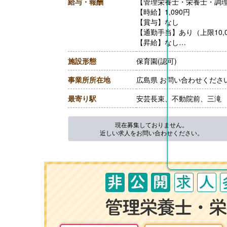
給与・報酬
【管理栄養士・栄養士・調理
【時給】1,090円
【賞与】なし
【通勤手当】あり（上限10,0
【昇給】なし
【退職金】なし
施設形態
保育園(認可)
事業所所在地
広島県 お問い合わせくださ
最寄り駅
安芸長束、不動院前、三滝
現在募集しておりません。
近しい求人をお問い合わせください。