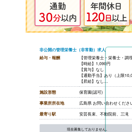
非公開の管理栄養士（非常勤）求人
給与・報酬
【管理栄養士・栄養士・調理
【時給】1,090円
【賞与】なし
【通勤手当】あり（上限10,0
【昇給】なし
【退職金】なし
施設形態
保育園(認可)
事業所所在地
広島県 お問い合わせくださ
最寄り駅
安芸長束、不動院前、三滝
現在募集しておりません。