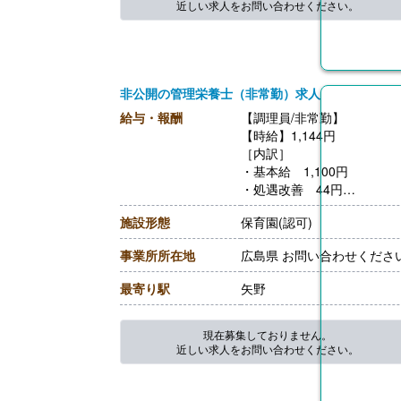
近しい求人をお問い合わせください。
非公開の管理栄養士（非常勤）求人
給与・報酬
【調理員/非常勤】
【時給】1,144円
［内訳］
・基本給 1,100円
・処遇改善 44円
【賞与】なし
施設形態
保育園(認可)
【通勤手当】あり（上限8,90
【昇給】なし
事業所所在地
広島県 お問い合わせくださ
【退職金】なし
最寄り駅
矢野
現在募集しておりません。
近しい求人をお問い合わせください。