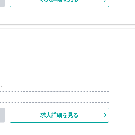
0円/月）
い
求人詳細を見る