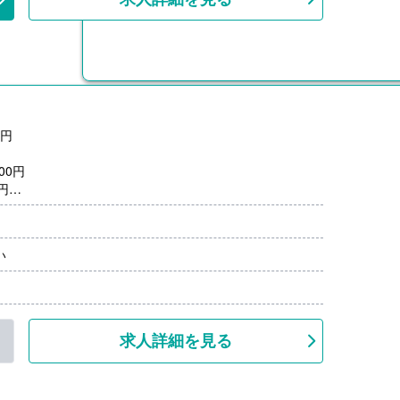
6円
00円
6円
15,000円/月（支給時期はその年度による）
800,000円）※前年度実績
い
0円/月）
00円-5,700円）※前年度実績
上、共済加入
求人詳細を見る