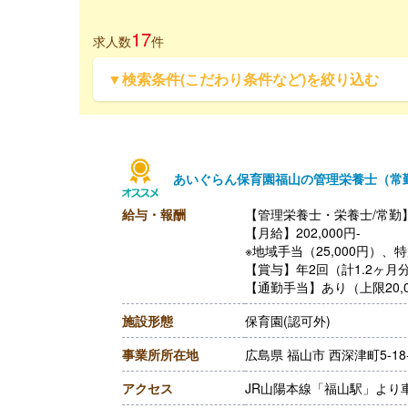
17
求人数
件
▼検索条件(こだわり条件など)を絞り込む
あいぐらん保育園福山の管理栄養士（常
給与・報酬
【管理栄養士・栄養士/常勤
【月給】202,000円-
※地域手当（25,000円）、
【賞与】年2回（計1.2ヶ月
【通勤手当】あり（上限20,0
【昇給】あり（年1回）
施設形態
保育園(認可外)
【退職金】あり
事業所所在地
広島県 福山市 西深津町5-18-
アクセス
JR山陽本線「福山駅」より