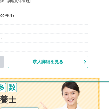
師・調理員/非常勤】
00円/月）
い
求人詳細を見る