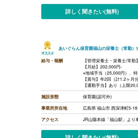
詳しく聞きたい
(無料)
あいぐらん保育園福山の栄養士（常勤）
給与・報酬
【管理栄養士・栄養士/常勤
【月給】202,000円-
※地域手当（25,000円）、
【賞与】年2回（計1.2ヶ月
【通勤手当】あり（上限20,0
【昇給】あり（年1回）
施設形態
保育園(認可外)
【退職金】あり
事業所所在地
広島県 福山市 西深津町5-18-
アクセス
JR山陽本線「福山駅」より
詳しく聞きたい
(無料)