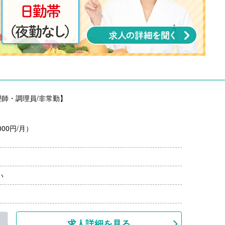
師・調理員/非常勤】
00円/月）
い
求人詳細を見る