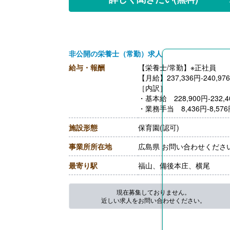
非公開の栄養士（常勤）求人
給与・報酬
【栄養士/常勤】※正社員
【月給】237,336円-240,97
［内訳］
・基本給 228,900円-232,4
・業務手当 8,436円-8,57
［その他手当］
施設形態
保育園(認可)
・処遇改善手当 5,000円-
【賞与】年3回（670,299円-
事業所所在地
広島県 お問い合わせくださ
【通勤手当】あり（上限7,10
【昇給】あり（1月あたり2,0
最寄り駅
福山、備後本庄、横尾
【退職金】あり※勤続1年以
現在募集しておりません。
近しい求人をお問い合わせください。