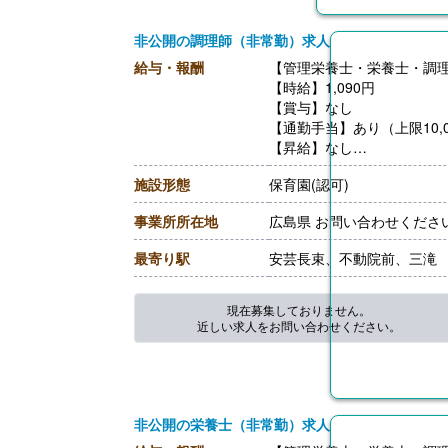
非公開の調理師（非常勤）求人
給与・報酬
【管理栄養士・栄養士・調理
【時給】1,090円
【賞与】なし
【通勤手当】あり（上限10,0
【昇給】なし
【退職金】なし
施設形態
保育園(認可)
事業所所在地
広島県 お問い合わせくださ
最寄り駅
安芸長束、不動院前、三滝
現在募集しておりません。
近しい求人をお問い合わせください。
非公開の栄養士（非常勤）求人