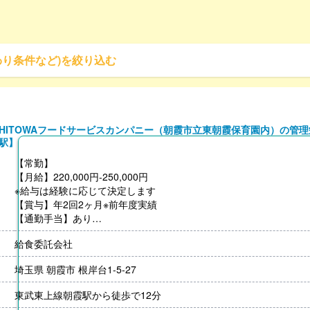
わり条件など)を絞り込む
HITOWAフードサービスカンパニー（朝霞市立東朝霞保育園内）の管
駅】
【常勤】
【月給】220,000円-250,000円
※給与は経験に応じて決定します
【賞与】年2回2ヶ月※前年度実績
【通勤手当】あり
※公共交通機関:上限30,000円/月
給食委託会社
【昇給】あり（年1回）
【退職金】あり（会社規定による）
埼玉県 朝霞市 根岸台1-5-27
東武東上線朝霞駅から徒歩で12分