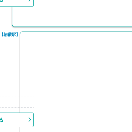
【朝霞駅】
る