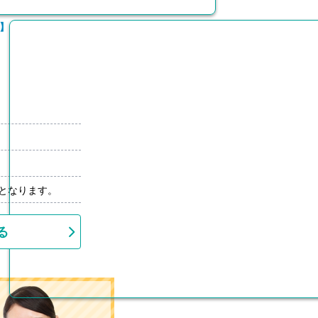
】
先となります。
る