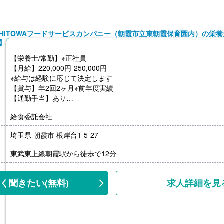
HITOWAフードサービスカンパニー（朝霞市立東朝霞保育園内）の栄
】
【栄養士/常勤】※正社員
【月給】220,000円-250,000円
※給与は経験に応じて決定します
【賞与】年2回2ヶ月※前年度実績
【通勤手当】あり
※公共交通機関:上限30,000円/月
給食委託会社
【昇給】あり（年1回）
【退職金】あり（会社規定による）
埼玉県 朝霞市 根岸台1-5-27
東武東上線朝霞駅から徒歩で12分
く聞きたい
(無料)
求人詳細を見