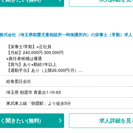
年収3,500,000円-4,000,000円
ご面接を通して雇用形態を検討します。
株式会社（埼玉県朝霞児童相談所一時保護所内）の栄養士（常勤）求人
【栄養士/常勤】※正社員
【月給】240,000円-300,000円
※責任者候補は優遇
【賞与】あり※勤続1年以上
【通勤手当】あり（上限26,000円/月）
【退職金】あり※勤続3年以上
給食委託会社
埼玉県 朝霞市 青葉台1-10-63
東武東上線「朝霞駅」より徒歩5分
く聞きたい
(無料)
求人詳細を見