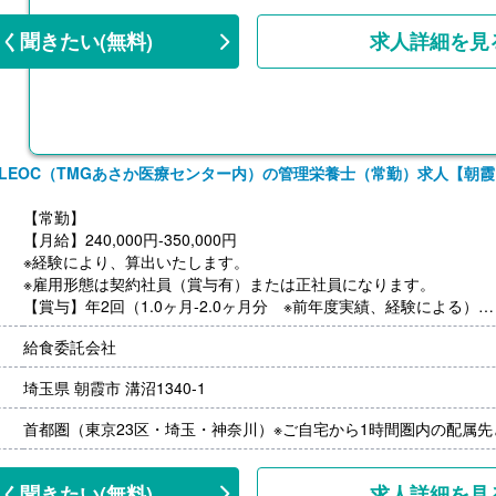
く聞きたい
(無料)
求人詳細を見
LEOC（TMGあさか医療センター内）の管理栄養士（常勤）求人【朝
【常勤】
【月給】240,000円-350,000円
※経験により、算出いたします。
※雇用形態は契約社員（賞与有）または正社員になります。
【賞与】年2回（1.0ヶ月-2.0ヶ月分 ※前年度実績、経験による）
【通勤手当】あり（上限なし/月）※全額支給
給食委託会社
【昇給】あり（年1回）
【退職金】あり※勤続10年以上
埼玉県 朝霞市 溝沼1340-1
※モデル年収
首都圏（東京23区・埼玉・神奈川）※ご自宅から1時間圏内の配属
・管理栄養士・栄養士で未経験の場合
年収3,000,000円-
・調理師病院調理経験3年程度の場合
く聞きたい
(無料)
求人詳細を見