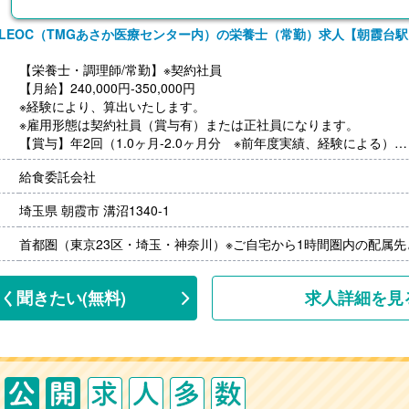
LEOC（TMGあさか医療センター内）の栄養士（常勤）求人【朝霞台駅
【栄養士・調理師/常勤】※契約社員
【月給】240,000円-350,000円
※経験により、算出いたします。
※雇用形態は契約社員（賞与有）または正社員になります。
【賞与】年2回（1.0ヶ月-2.0ヶ月分 ※前年度実績、経験による）
【通勤手当】あり（上限なし/月）※全額支給
給食委託会社
【昇給】あり（年1回）
【退職金】あり※勤続10年以上
埼玉県 朝霞市 溝沼1340-1
※モデル年収
首都圏（東京23区・埼玉・神奈川）※ご自宅から1時間圏内の配属
・管理栄養士・栄養士で未経験の場合
年収3,000,000円-
・調理師病院調理経験3年程度の場合
く聞きたい
(無料)
求人詳細を見
年収3,500,000円-4,000,000円
ご面接を通して雇用形態を検討します。