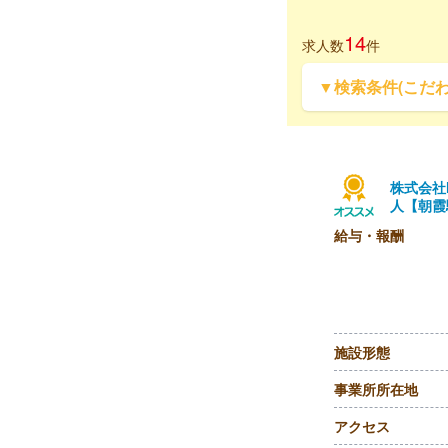
14
求人数
件
▼検索条件(こだ
株式会社
人【朝霞
給与・報酬
施設形態
事業所所在地
アクセス