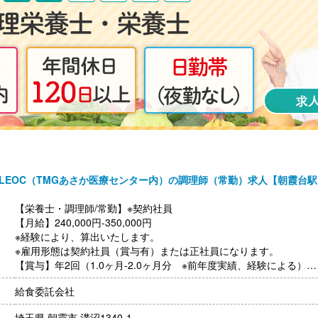
LEOC（TMGあさか医療センター内）の調理師（常勤）求人【朝霞台駅
【栄養士・調理師/常勤】※契約社員
【月給】240,000円-350,000円
※経験により、算出いたします。
※雇用形態は契約社員（賞与有）または正社員になります。
【賞与】年2回（1.0ヶ月-2.0ヶ月分 ※前年度実績、経験による）
【通勤手当】あり（上限なし/月）※全額支給
給食委託会社
【昇給】あり（年1回）
【退職金】あり※勤続10年以上
埼玉県 朝霞市 溝沼1340-1