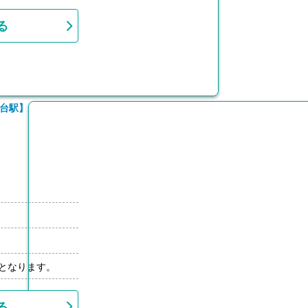
る
霞台駅】
先となります。
る