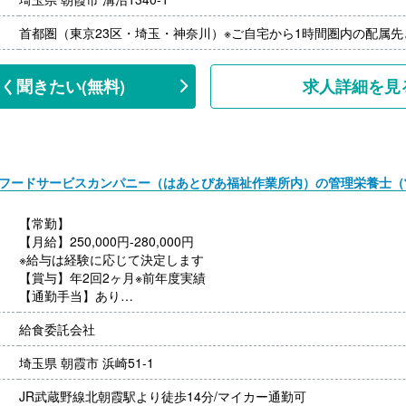
※モデル年収
首都圏（東京23区・埼玉・神奈川）※ご自宅から1時間圏内の配属
・管理栄養士・栄養士で未経験の場合
年収3,000,000円-
・調理師病院調理経験3年程度の場合
く聞きたい
(無料)
求人詳細を見
年収3,500,000円-4,000,000円
ご面接を通して雇用形態を検討します。
WAフードサービスカンパニー（はあとぴあ福祉作業所内）の管理栄養士
【常勤】
【月給】250,000円-280,000円
※給与は経験に応じて決定します
【賞与】年2回2ヶ月※前年度実績
【通勤手当】あり
※公共交通機関:上限30,000円/月
給食委託会社
※マイカー通勤:片道2km以上（ガソリン代は規定内支給）
【昇給】あり（年1回）
埼玉県 朝霞市 浜崎51-1
【退職金】あり（会社規定による）
JR武蔵野線北朝霞駅より徒歩14分/マイカー通勤可