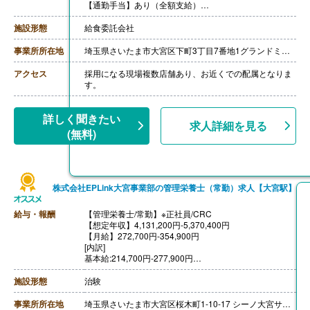
【通勤手当】あり（全額支給）
【昇給】あり（年1回）
［月給例］
施設形態
給食委託会社
・チーフ 260,000円-320,000円（学校給食経験3年以
上）
事業所所在地
埼玉県さいたま市大宮区下町3丁目7番地1グランドミッドタワーズ大宮S1407
・サブチーフ 220,000円-250,000円（学校給食経験1年
以上）
アクセス
採用になる現場複数店舗あり、お近くでの配属となりま
・学校給食未経験者（要調理師免許） 200,000円‐
す。
詳しく聞きたい
求人詳細を見る
(無料)
株式会社EPLink大宮事業部の管理栄養士（常勤）求人【大宮駅】
給与・報酬
【管理栄養士/常勤】※正社員/CRC
【想定年収】4,131,200円-5,370,400円
【月給】272,700円-354,900円
[内訳]
基本給:214,700円-277,900円
CRC手当:58,000円-77,000円
施設形態
治験
【賞与】年2回（計4.00ヶ月分）※前年度実績
【通勤手当】有り
事業所所在地
埼玉県さいたま市大宮区桜木町1-10-17 シーノ大宮サウスウィング14階