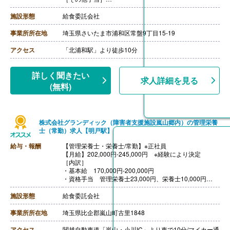
・時間外勤務手当
・休日勤務手当
施設形態
給食委託会社
・深夜勤務手当（22:00-翌05:00）
・休業手当
事業所所在地
埼玉県さいたま市浦和区常盤9丁目15-19
【賞与】年2回
【通勤手当】あり（上限なし）※片道2Km以上
アクセス
「北浦和駅」より徒歩10分
【昇給】あり（年1回）
詳しく聞きたい
求人詳細を見る
(無料)
株式会社グランディック（障害者支援施設嵐山郷内）の管理栄養
士（常勤）求人【明戸駅】
給与・報酬
【管理栄養士・栄養士/常勤】※正社員
【月給】202,000円-245,000円 ※経験により決定
［内訳］
・基本給 170,000円-200,000円
・資格手当 管理栄養士23,000円、栄養士10,000円
・食事手当 10,000円
・住宅手当 7,000円-20,000円
施設形態
給食委託会社
・調整手当 5,000円-15,000円
［その他手当］
事業所所在地
埼玉県比企郡嵐山町古里1848
・残業手当
・早番手当
アクセス
関越自動車道「嵐山・小川IC」より車で10分/マイカー通