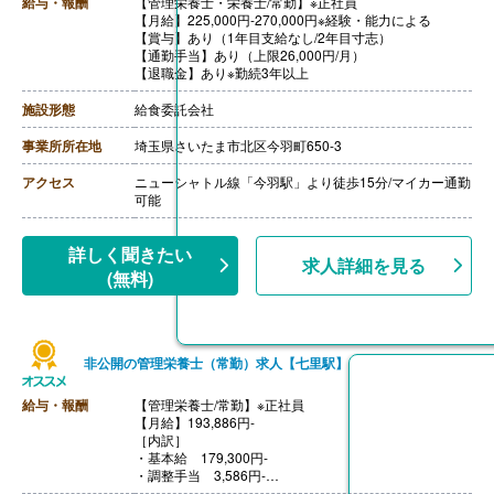
給与・報酬
【管理栄養士・栄養士/常勤】※正社員
【月給】225,000円-270,000円※経験・能力による
【賞与】あり（1年目支給なし/2年目寸志）
【通勤手当】あり（上限26,000円/月）
【退職金】あり※勤続3年以上
施設形態
給食委託会社
事業所所在地
埼玉県さいたま市北区今羽町650-3
アクセス
ニューシャトル線「今羽駅」より徒歩15分/マイカー通勤
可能
詳しく聞きたい
求人詳細を見る
(無料)
非公開の管理栄養士（常勤）求人【七里駅】
給与・報酬
【管理栄養士/常勤】※正社員
【月給】193,886円-
［内訳］
・基本給 179,300円-
・調整手当 3,586円-
・資格手当 8,000円-