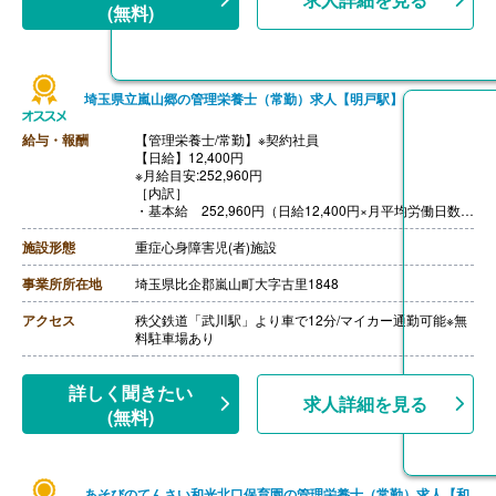
(無料)
埼玉県立嵐山郷の管理栄養士（常勤）求人【明戸駅】
給与・報酬
【管理栄養士/常勤】※契約社員
【日給】12,400円
※月給目安:252,960円
［内訳］
・基本給 252,960円（日給12,400円×月平均労働日数で
算出）
【賞与】年2回（90,000円）※前年度実績
施設形態
重症心身障害児(者)施設
【通勤手当】あり（上限なし）
【昇給】なし
事業所所在地
埼玉県比企郡嵐山町大字古里1848
【退職金】あり※退職金共済加入
2年度目以降、勤続1年以上で支給対象となります
アクセス
秩父鉄道「武川駅」より車で12分/マイカー通勤可能※無
料駐車場あり
詳しく聞きたい
求人詳細を見る
(無料)
あそびのてんさい和光北口保育園の管理栄養士（常勤）求人【和