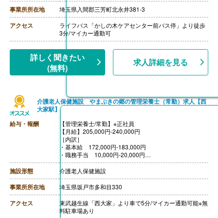
・住宅手当 上限27,000円（賃貸のみ）
・扶養手当
事業所所在地
埼玉県入間郡三芳町北永井381-3
【賞与】なし
【通勤手当】あり（上限15,000円/月）
アクセス
ライフバス「かしの木ケアセンター前バス停」より徒歩
【昇給】あり（1月あたり500円-）※前年度実績
3分/マイカー通勤可
【退職金】あり※勤続1年以上、共済加入
詳しく聞きたい
求人詳細を見る
(無料)
介護老人保健施設 やまぶきの郷の管理栄養士（常勤）求人【西
大家駅】
給与・報酬
【管理栄養士/常勤】※正社員
【月給】205,000円‐240,000円
［内訳］
・基本給 172,000円‐183,000円
・職務手当 10,000円‐20,000円
・調整手当 10,000円‐20,000円
・住宅（一律）手当 3,000円‐7,000円
施設形態
介護老人保健施設
・精勤手当 10,000円
［その他手当］
事業所所在地
埼玉県坂戸市多和目330
・家族手当 3,000円‐
【賞与】年2回（計3.10ヶ月分）※前年度実績
アクセス
東武越生線「西大家」より車で5分/マイカー通勤可能※無
【通勤手当】あり（上限20,000円/月）
料駐車場あり
【昇給】あり（1月あたり1,500円‐3,500円）※前年度実