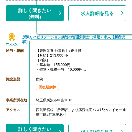
績
【退職金】あり※勤続3年以上
詳しく聞きたい
求人詳細を見る
(無料)
所沢リハビリテーション病院の管理栄養士（常勤）求人【新所沢
駅】
給与・報酬
【管理栄養士/常勤】※正社員
【月給】213,000円-
［内訳］
・基本給 155,000円-
・特別・職務手当 10,000円
・勤続手当 15,000円
・住宅手当 15,000円
施設形態
病院
・特殊勤務手当 18,000円
回復期病棟
【賞与】年2回（計3.30ヶ月分）※前年度実績
【通勤手当】あり
【昇給】あり（年1回）※4月1日時点で勤続満1年以上
事業所所在地
埼玉県所沢市中富1016
【退職金】あり※勤続3年以上
アクセス
西武新宿線「所沢駅」より病院送迎バス15分/マイカー通
勤可能※駐車場あり
詳しく聞きたい
求人詳細を見る