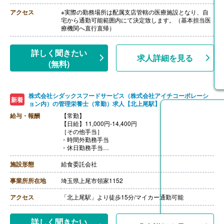
【寮・託児所】無し
アクセス
※実際の勤務場所は配属支店管轄の医療施設となり、自
宅から通勤可能範囲内にて決定致します。（基本担当医
療機関へ直行直帰）
詳しく聞きたい
求人詳細を見る
(無料)
株式会社シダックスフードサービス（株式会社アイチコーポレーシ
新着
ョン内）の管理栄養士（常勤）求人【北上尾駅】
給与・報酬
【常勤】
【日給】11,000円-14,400円
［その他手当］
・時間外勤務手当
・休日勤務手当
・深夜勤務手当（22:00-翌05:00）
【通勤手当】あり（上限なし）※片道2km以上
施設形態
給食委託会社
事業所所在地
埼玉県上尾市領家1152
アクセス
「北上尾駅」より徒歩15分/マイカー通勤可能
詳しく聞きたい