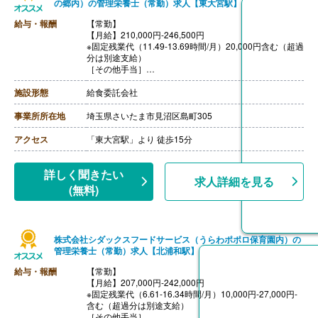
の郷内）の管理栄養士（常勤）求人【東大宮駅】
給与・報酬
【常勤】
【月給】210,000円-246,500円
※固定残業代（11.49-13.69時間/月）20,000円含む（超過
分は別途支給）
［その他手当］
・時間外勤務手当
・休日勤務手当
施設形態
給食委託会社
・深夜勤務手当（22:00-翌05:00）
・休業手当
事業所所在地
埼玉県さいたま市見沼区島町305
【賞与】なし
【通勤手当】あり（上限なし）※片道2km以上
アクセス
「東大宮駅」より 徒歩15分
【昇給】あり（年1回）
詳しく聞きたい
求人詳細を見る
(無料)
株式会社シダックスフードサービス（うらわポポロ保育園内）の
管理栄養士（常勤）求人【北浦和駅】
給与・報酬
【常勤】
【月給】207,000円-242,000円
※固定残業代（6.61-16.34時間/月）10,000円-27,000円-
含む（超過分は別途支給）
［その他手当］