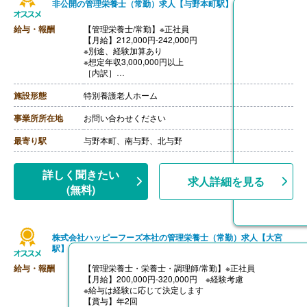
非公開の管理栄養士（常勤）求人【与野本町駅】
給与・報酬
【管理栄養士/常勤】※正社員
【月給】212,000円-242,000円
※別途、経験加算あり
※想定年収3,000,000円以上
［内訳］
・基本給 170,000円-200,000円
・特殊手当 30,000円
施設形態
特別養護老人ホーム
・介護処遇特例手当 12,000円
【賞与】あり（計3.00ヶ月分）※前年度実績
事業所所在地
お問い合わせください
【住宅手当】賃貸/持家あり
【通勤手当】あり
最寄り駅
与野本町、南与野、北与野
【昇給】あり（年1回）
【退職金】あり ※勤続1年以上
詳しく聞きたい
求人詳細を見る
(無料)
株式会社ハッピーフーズ本社の管理栄養士（常勤）求人【大宮
駅】
給与・報酬
【管理栄養士・栄養士・調理師/常勤】※正社員
【月給】200,000円-320,000円 ※経験考慮
※給与は経験に応じて決定します
【賞与】年2回