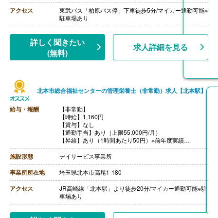
※初年度に関しては別途規定あり
【昇給】あり
アクセス
東武バス「柏原バス停」下車徒歩5分/マイカー通勤可能※
【退職金】あり
駐車場あり
詳しく聞きたい
求人詳細を見る
(無料)
北本市総合福祉センターの管理栄養士（非常勤）求人【北本駅】
給与・報酬
【非常勤】
【時給】1,160円
【賞与】なし
【通勤手当】あり（上限55,000円/月）
【昇給】あり（1時間あたり50円）※前年度実績
【退職金】なし
施設形態
デイサービス事業所
事業所所在地
埼玉県北本市高尾1-180
アクセス
JR高崎線「北本駅」より徒歩20分/マイカー通勤可能※駐
車場あり