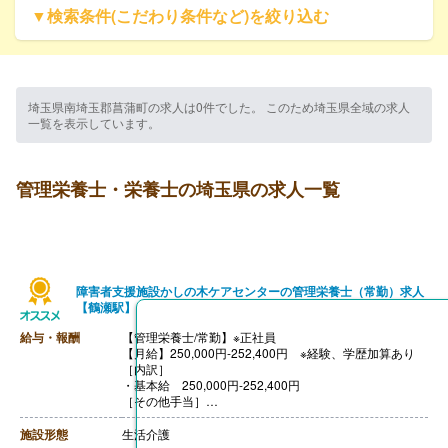
▼検索条件(こだわり条件など)を絞り込む
埼玉県南埼玉郡菖蒲町の求人は0件でした。 このため埼玉県全域の求人
一覧を表示しています。
管理栄養士・栄養士の埼玉県の求人一覧
障害者支援施設かしの木ケアセンターの管理栄養士（常勤）求人
【鶴瀬駅】
給与・報酬
【管理栄養士/常勤】※正社員
【月給】250,000円-252,400円 ※経験、学歴加算あり
［内訳］
・基本給 250,000円-252,400円
［その他手当］
・資格手当 50,000円
・特定処遇改善加算手当 9,700円
施設形態
生活介護