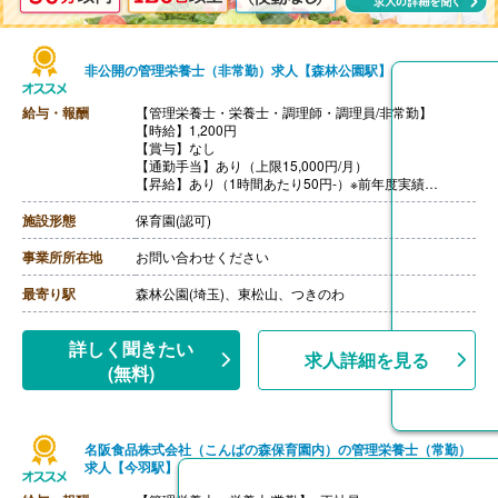
非公開の管理栄養士（非常勤）求人【森林公園駅】
給与・報酬
【管理栄養士・栄養士・調理師・調理員/非常勤】
【時給】1,200円
【賞与】なし
【通勤手当】あり（上限15,000円/月）
【昇給】あり（1時間あたり50円-）※前年度実績
【退職金】なし
施設形態
保育園(認可)
事業所所在地
お問い合わせください
最寄り駅
森林公園(埼玉)、東松山、つきのわ
詳しく聞きたい
求人詳細を見る
(無料)
名阪食品株式会社（こんばの森保育園内）の管理栄養士（常勤）
求人【今羽駅】