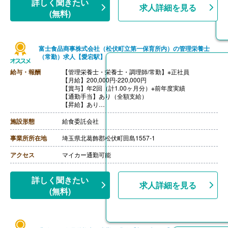
詳しく聞きたい
求人詳細を見る
(無料)
富士食品商事株式会社（松伏町立第一保育所内）の管理栄養士
（常勤）求人【愛宕駅】
給与・報酬
【管理栄養士・栄養士・調理師/常勤】※正社員
【月給】200,000円-220,000円
【賞与】年2回（計1.00ヶ月分）※前年度実績
【通勤手当】あり（全額支給）
【昇給】あり
【退職金】あり※勤続5年以上
施設形態
給食委託会社
事業所所在地
埼玉県北葛飾郡松伏町田島1557-1
アクセス
マイカー通勤可能
詳しく聞きたい
求人詳細を見る
(無料)