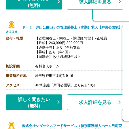
求人詳細を見る
(無料)
ドーミー戸田公園Leviの管理栄養士（常勤）求人【戸田公園駅】
給与・報酬
【管理栄養士・栄養士・調理師/常勤】※正社員
【月給】243,000円-300,000円
【通勤手当】あり（全額支給）
【昇給】あり（年1回）
【退職金】あり※勤続3年以上
施設形態
有料老人ホーム
事業所所在地
埼玉県戸田市本町3-9-16
アクセス
JR埼京線「戸田公園駅」より徒歩10分
詳しく聞きたい
求人詳細を見る
(無料)
株式会社シダックスフードサービス（特別養護老人ホーム島町花