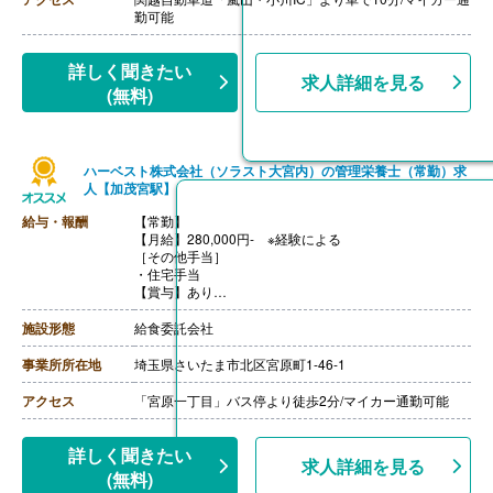
・家族手当
勤可能
・引越し手当
・正月手当
・職務手当（責任者など役職に応じ付与）
詳しく聞きたい
求人詳細を見る
【賞与】年2回（計3.10ヶ月分）※前年度実績、業績・評
(無料)
価により変動あり
【通勤手当】あり（上限なし）
【昇給】あり（1月あたり3,000円-10,000円）※前年度実
績
ハーベスト株式会社（ソラスト大宮内）の管理栄養士（常勤）求
【退職金】あり※勤続3年以上
人【加茂宮駅】
給与・報酬
【常勤】
【月給】280,000円- ※経験による
［その他手当］
・住宅手当
【賞与】あり
【通勤手当】あり（上限20,900円/月）※2km以上は交通
費支給
施設形態
給食委託会社
【昇給】あり（規定による）
【退職金】あり※勤続3年以上
事業所所在地
埼玉県さいたま市北区宮原町1-46-1
アクセス
「宮原一丁目」バス停より徒歩2分/マイカー通勤可能
詳しく聞きたい
求人詳細を見る
(無料)