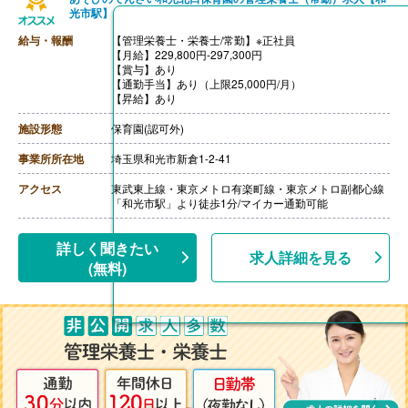
光市駅】
給与・報酬
【管理栄養士・栄養士/常勤】※正社員
【月給】229,800円-297,300円
【賞与】あり
【通勤手当】あり（上限25,000円/月）
【昇給】あり
施設形態
保育園(認可外)
事業所所在地
埼玉県和光市新倉1-2-41
アクセス
東武東上線・東京メトロ有楽町線・東京メトロ副都心線
「和光市駅」より徒歩1分/マイカー通勤可能
詳しく聞きたい
求人詳細を見る
(無料)