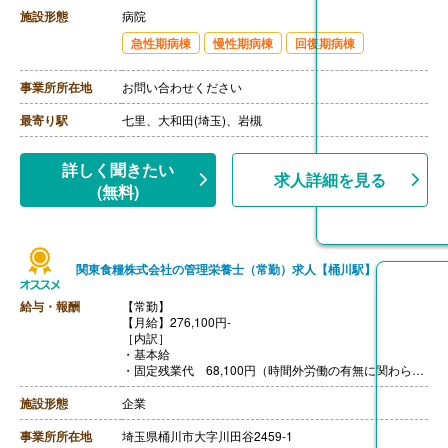
［その他手当］
施設形態
病院
・住宅手当 13,000円-24,000円
急性期病棟
慢性期病棟
回復期病棟
・家族手当 配偶者16,000円、子5,000円、他2,000円
【賞与】年2回
【通勤手当】あり
事業所所在地
お問い合わせください
【昇給】あり
【退職金】退職金共済加入
最寄り駅
七里、大和田(埼玉)、岩槻
詳しく聞きたい
求人詳細を見る
(無料)
関東食糧株式会社の管理栄養士（常勤）求人【桶川駅】
給与・報酬
【常勤】
【月給】276,100円-
［内訳］
・基本給
・固定残業代 68,100円（時間外労働の有無に関わらず
支給。45時間を超える場合は追加支給。）
・資格手当
施設形態
企業
※経験・能力などを考慮のうえ決定します。
【賞与】年2回（計1.67ヶ月分）※成績に応じて変動あり
事業所所在地
埼玉県桶川市大字川田谷2459-1