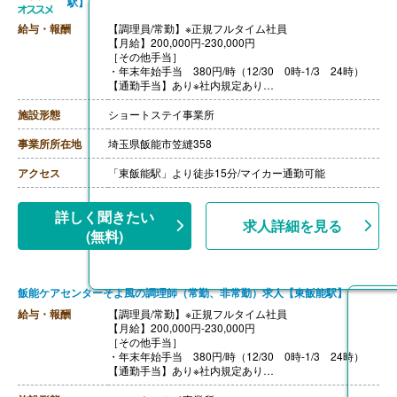
駅】
給与・報酬
【調理員/常勤】※正規フルタイム社員
【月給】200,000円-230,000円
［その他手当］
・年末年始手当 380円/時（12/30 0時-1/3 24時）
【通勤手当】あり※社内規定あり
【賞与】年2回（6月・12月）※業績による
【特別報酬（年1回）】平均267,000円（2025年6月支給
施設形態
ショートステイ事業所
実績）
※職種、雇用形態、在籍期間、会社の業績等によって支
事業所所在地
埼玉県飯能市笠縫358
給額は異なる。
【退職金】なし
アクセス
「東飯能駅」より徒歩15分/マイカー通勤可能
【調理員/非常勤】
【時給】1,150円-1,350円
［その他手当］
詳しく聞きたい
求人詳細を見る
・年末年始手当 380円/時（12/30 0時-1/3 24時）
(無料)
【通勤手当】あり（社内規定あり）
※正規フルタイム社員は無期雇用での採用になります
（正社員登用あり）
飯能ケアセンターそよ風の調理師（常勤、非常勤）求人【東飯能駅】
給与・報酬
【調理員/常勤】※正規フルタイム社員
【月給】200,000円-230,000円
［その他手当］
・年末年始手当 380円/時（12/30 0時-1/3 24時）
【通勤手当】あり※社内規定あり
【賞与】年2回（6月・12月）※業績による