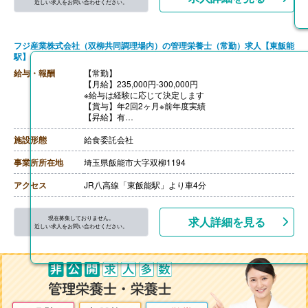
近しい求人をお問い合わせください。
フジ産業株式会社（双柳共同調理場内）の管理栄養士（常勤）求人【東飯能
駅】
給与・報酬
【常勤】
【月給】235,000円-300,000円
※給与は経験に応じて決定します
【賞与】年2回2ヶ月※前年度実績
【昇給】有
【交通費】あり（実費支給）
【退職金】無し
施設形態
給食委託会社
事業所所在地
埼玉県飯能市大字双柳1194
アクセス
JR八高線「東飯能駅」より車4分
現在募集しておりません。
求人詳細を見る
近しい求人をお問い合わせください。