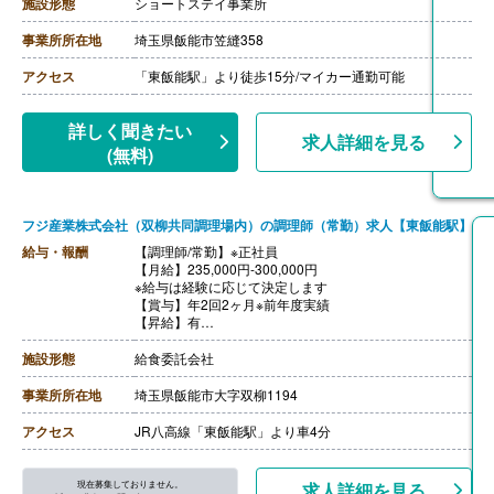
【特別報酬（年1回）】平均267,000円（2025年6月支給
施設形態
ショートステイ事業所
実績）
※職種、雇用形態、在籍期間、会社の業績等によって支
事業所所在地
埼玉県飯能市笠縫358
給額は異なる。
【退職金】なし
アクセス
「東飯能駅」より徒歩15分/マイカー通勤可能
【調理員/非常勤】
【時給】1,150円-1,350円
［その他手当］
詳しく聞きたい
求人詳細を見る
・年末年始手当 380円/時（12/30 0時-1/3 24時）
(無料)
【通勤手当】あり（社内規定あり）
※正規フルタイム社員は無期雇用での採用になります
（正社員登用あり）
フジ産業株式会社（双柳共同調理場内）の調理師（常勤）求人【東飯能駅】
給与・報酬
【調理師/常勤】※正社員
【月給】235,000円-300,000円
※給与は経験に応じて決定します
【賞与】年2回2ヶ月※前年度実績
【昇給】有
【交通費】あり（実費支給）
【退職金】無し
施設形態
給食委託会社
事業所所在地
埼玉県飯能市大字双柳1194
アクセス
JR八高線「東飯能駅」より車4分
現在募集しておりません。
求人詳細を見る