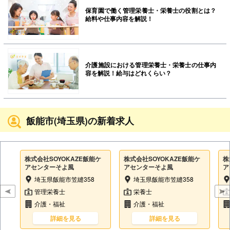
保育園で働く管理栄養士・栄養士の役割とは？
給料や仕事内容を解説！
介護施設における管理栄養士・栄養士の仕事内
容を解説！給与はどれくらい？
飯能市(埼玉県)の新着求人
株式会社SOYOKAZE飯能ケ
株式会社SOYOKAZE飯能ケ
株
アセンターそよ風
アセンターそよ風
ア
埼玉県飯能市笠縫358
埼玉県飯能市笠縫358
管理栄養士
栄養士
介護・福祉
介護・福祉
詳細を見る
詳細を見る