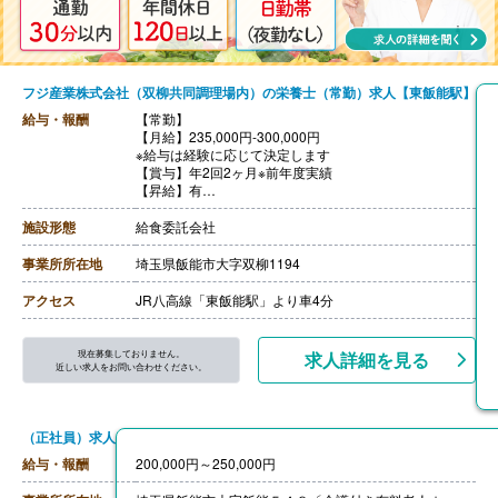
フジ産業株式会社（双柳共同調理場内）の栄養士（常勤）求人【東飯能駅】
給与・報酬
【常勤】
【月給】235,000円-300,000円
※給与は経験に応じて決定します
【賞与】年2回2ヶ月※前年度実績
【昇給】有
【交通費】あり（実費支給）
【退職金】無し
施設形態
給食委託会社
事業所所在地
埼玉県飯能市大字双柳1194
アクセス
JR八高線「東飯能駅」より車4分
現在募集しておりません。
求人詳細を見る
近しい求人をお問い合わせください。
（正社員）求人
給与・報酬
200,000円～250,000円