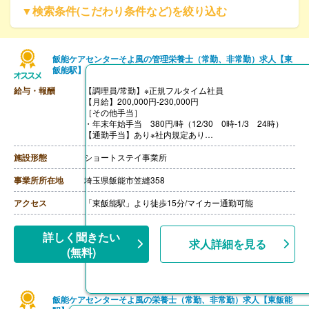
▼検索条件(こだわり条件など)を絞り込む
飯能ケアセンターそよ風の管理栄養士（常勤、非常勤）求人【東
飯能駅】
給与・報酬
【調理員/常勤】※正規フルタイム社員
【月給】200,000円-230,000円
［その他手当］
・年末年始手当 380円/時（12/30 0時-1/3 24時）
【通勤手当】あり※社内規定あり
【賞与】年2回（6月・12月）※業績による
【特別報酬（年1回）】平均267,000円（2025年6月支給
施設形態
ショートステイ事業所
実績）
※職種、雇用形態、在籍期間、会社の業績等によって支
事業所所在地
埼玉県飯能市笠縫358
給額は異なる。
【退職金】なし
アクセス
「東飯能駅」より徒歩15分/マイカー通勤可能
【調理員/非常勤】
【時給】1,150円-1,350円
［その他手当］
詳しく聞きたい
求人詳細を見る
・年末年始手当 380円/時（12/30 0時-1/3 24時）
(無料)
【通勤手当】あり（社内規定あり）
※正規フルタイム社員は無期雇用での採用になります
（正社員登用あり）
飯能ケアセンターそよ風の栄養士（常勤、非常勤）求人【東飯能