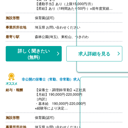
【通勤手当】あり（上限15,000円/月）
【昇給】あり（1時間あたり50円-）※前年度実績
【退職金】なし
施設形態
保育園(認可)
事業所所在地
埼玉県 お問い合わせください
最寄り駅
森林公園(埼玉)、東松山、つきのわ
詳しく聞きたい
求人詳細を見る
(無料)
非公開の栄養士（常勤、非常勤）求人
給与・報酬
【栄養士・調理師/常勤】※正社員
【月給】190,000円-220,000円
［内訳］
・基本給 190,000円-220,000円
※経験等により決定
［その他手当］
・住宅手当
施設形態
保育園(認可)
・扶養手当
【賞与】年2回（計2.00ヶ月分＋α）※前年度実績
事業所所在地
埼玉県 お問い合わせください