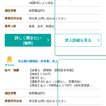
※経験等により決定
［その他手当］
・住宅手当
施設形態
保育園(認可)
・扶養手当
【賞与】年2回（計2.00ヶ月分＋α）※前年度実績
事業所所在地
埼玉県 お問い合わせください
【通勤手当】あり（上限30,000円/月）
【退職金】あり
最寄り駅
新座、志木、朝霞台
詳しく聞きたい
求人詳細を見る
(無料)
非公開の調理師（非常勤）求人
給与・報酬
【栄養士・調理師・調理員/非常勤】
【時給】1,141円-
【賞与】なし
【通勤手当】あり（上限なし、実費支給）
【昇給】あり（1時間あたり10円）※前年度実績
【退職金】なし
施設形態
保育園(認可)
事業所所在地
埼玉県 お問い合わせください