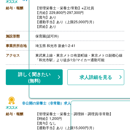
給与・報酬
【管理栄養士・栄養士/常勤】※正社員
【月給】229,800円-297,300円
【賞与】あり
【通勤手当】あり（上限25,000円/月）
【昇給】あり
施設形態
保育園(認可外)
事業所所在地
埼玉県 和光市 新倉1-2-41
アクセス
東武東上線・東京メトロ有楽町線・東京メトロ副都心線
「和光市駅」より徒歩1分/マイカー通勤可能
詳しく聞きたい
求人詳細を見る
(無料)
非公開の栄養士（非常勤）求人
給与・報酬
【管理栄養士・栄養士・調理師・調理員/非常勤】
【時給】1,200円
【賞与】なし
【通勤手当】あり（上限15,000円/月）