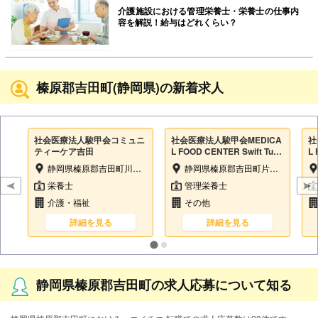
介護施設における管理栄養士・栄養士の仕事内
容を解説！給与はどれくらい？
榛原郡吉田町(静岡県)の新着求人
社会医療法人駿甲会コミュニ
社会医療法人駿甲会MEDICA
社
ティーケア吉田
L FOOD CENTER Swift Turtl
L 
e Co.
e 
静岡県榛原郡吉田町川尻1700-1
静岡県榛原郡吉田町片岡770-1
栄養士
管理栄養士
介護・福祉
その他
詳細を見る
詳細を見る
静岡県榛原郡吉田町の求人応募について知る