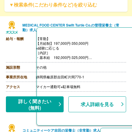
▼検索条件(こだわり条件など)を絞り込む
MEDICAL FOOD CENTER Swift Turtle Co.の管理栄養士（常
勤）求人
給与・報酬
【常勤】
【月給制】197,000円-350,000円
※経験に応じる
［内訳］
・基本給 192,000円-325,000円
・資格手当 5,000円
【賞与】年2回（計3.30ヶ月分）※前年度実績
施設形態
その他
【通勤手当】あり※マイカー通勤可能
【昇給】あり
事業所所在地
静岡県榛原郡吉田町片岡770-1
【退職金】あり
アクセス
マイカー通勤可※駐車場無料
詳しく聞きたい
求人詳細を見る
(無料)
コミュニティーケア吉田の栄養士（非常勤）求人