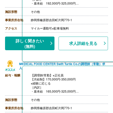
・基本給 192,000円-325,000円
・資格手当 5,000円
【賞与】年2回（計3.30ヶ月分）※前年度実績
施設形態
その他
【通勤手当】あり※マイカー通勤可能
【昇給】あり
事業所所在地
静岡県榛原郡吉田町片岡770-1
【退職金】あり
アクセス
マイカー通勤可※駐車場無料
詳しく聞きたい
求人詳細を見る
(無料)
MEDICAL FOOD CENTER Swift Turtle Co.の調理師（常勤）求
人
給与・報酬
【調理師/常勤】※正社員
【月給制】170,000円-350,000円
※経験に応じる
［内訳］
・基本給 165,000円-325,000円
・資格手当 5,000円
【賞与】年2回（計3.30ヶ月分）※前年度実績
施設形態
その他
【通勤手当】あり※マイカー通勤可能
【昇給】あり
事業所所在地
静岡県榛原郡吉田町片岡770-1
【退職金】あり