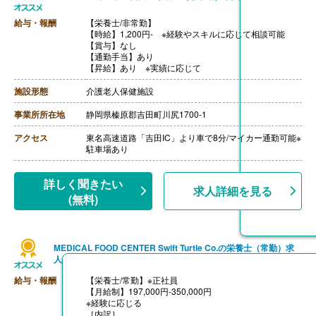
給与・報酬
【栄養士/非常勤】
【時給】1,200円‐ ※経験やスキルに応じて相談可能
【賞与】なし
【通勤手当】あり
【昇給】あり ※実績に応じて
施設形態
介護老人保健施設
事業所所在地
静岡県榛原郡吉田町川尻1700-1
アクセス
東名高速道路「吉田IC」より車で8分/マイカー通勤可能※
駐車場あり
詳しく聞きたい
求人詳細を見る
(無料)
MEDICAL FOOD CENTER Swift Turtle Co.の栄養士（常勤）求
人
給与・報酬
【栄養士/常勤】※正社員
【月給制】197,000円-350,000円
※経験に応じる
［内訳］