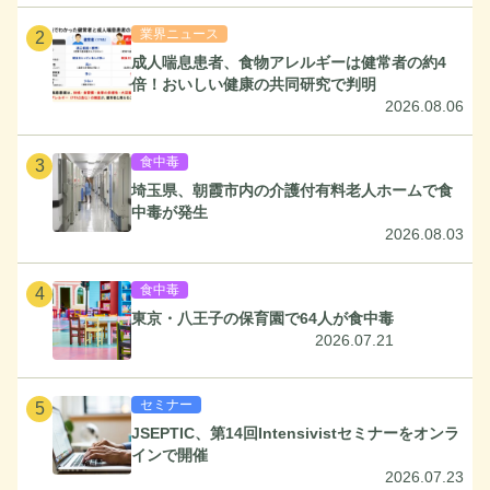
業界ニュース
2
成人喘息患者、食物アレルギーは健常者の約4
倍！おいしい健康の共同研究で判明
2026.08.06
食中毒
3
埼玉県、朝霞市内の介護付有料老人ホームで食
中毒が発生
2026.08.03
食中毒
4
東京・八王子の保育園で64人が食中毒
2026.07.21
セミナー
5
JSEPTIC、第14回Intensivistセミナーをオンラ
インで開催
2026.07.23