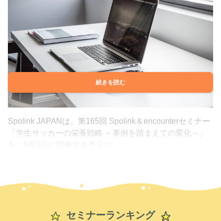
続きを読む
Spolink JAPANは、第165回 Spolink＆encounterセミナー
「学生サッカーの栄養戦略 ～事例を踏まえての変化～」
を、6月3日に開催する予定だ。
セミナーランキング