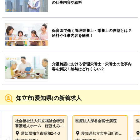
の仕事内容や給料
保育園で働く管理栄養士・栄養士の役割とは？
給料や仕事内容を解説！
介護施設における管理栄養士・栄養士の仕事内
容を解説！給与はどれくらい？
知立市(愛知県)の新着求人
社会福祉法人知立福祉会特別
医療法人深谷会富士病院
医
養護老人ホーム ほほえみの
里
愛知県知立市昭和2-4-3
愛知県知立市牛田町西屋敷137-1