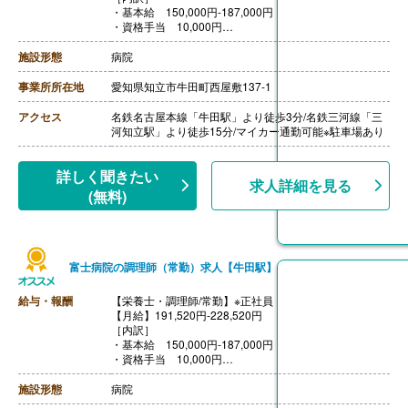
・基本給 150,000円‐187,000円
・資格手当 10,000円
・調整手当 21,520円
・ベースアップ手当 10,000円※金額変動あり
施設形態
病院
［その他手当］
・05:30-14:30の勤務 1,000円/日
事業所所在地
愛知県知立市牛田町西屋敷137-1
・家族手当 配偶者5,000円 子供3,000円※所得税法上
扶養で同居の場合
アクセス
名鉄名古屋本線「牛田駅」より徒歩3分/名鉄三河線「三
【賞与】年2回（計4.00ヶ月分）※前年度実績
河知立駅」より徒歩15分/マイカー通勤可能※駐車場あり
【通勤手当】あり（上限22,000円/月）
【昇給】あり（1月あたり1,000円-3,000円）※前年度実
績
詳しく聞きたい
求人詳細を見る
【退職金】あり※勤続3年以上
(無料)
富士病院の調理師（常勤）求人【牛田駅】
給与・報酬
【栄養士・調理師/常勤】※正社員
【月給】191,520円‐228,520円
［内訳］
・基本給 150,000円‐187,000円
・資格手当 10,000円
・調整手当 21,520円
・ベースアップ手当 10,000円※金額変動あり
施設形態
病院
［その他手当］