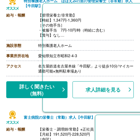
特別養護老人ホーム ほほえみの里の管理栄養士（非常勤）求人
【牛田駅】
給与・報酬
【管理栄養士/非常勤】
【時給】1,347円-1,360円
［その他手当］
・被服手当 7円-10円/時（時給に含む）
【賞与】なし
【通勤手当】あり（上限19,000円/月）
【昇給】あり（1時間あたり43円-100円）※前年度実績
施設形態
特別養護老人ホーム
【退職金】あり※勤続1年以上
事業所所在地
愛知県知立市昭和2-4-3
アクセス
名古屋鉄道名古屋本線「牛田駅」より徒歩10分/マイカー
通勤可能※無料駐車場あり
詳しく聞きたい
求人詳細を見る
(無料)
富士病院の栄養士（常勤）求人【牛田駅】
給与・報酬
【栄養士・調理師/常勤】※正社員
【月給】191,520円‐228,520円
［内訳］