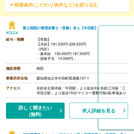
▼検索条件(こだわり条件など)を絞り込む
富士病院の管理栄養士（常勤）求人【牛田駅】
給与・報酬
【常勤】
【月給】191,520円‐228,520円
［内訳］
・基本給 150,000円‐187,000円
・資格手当 10,000円
・調整手当 21,520円
・ベースアップ手当 10,000円※金額変動あり
施設形態
病院
［その他手当］
・05:30-14:30の勤務 1,000円/日
事業所所在地
愛知県知立市牛田町西屋敷137-1
・家族手当 配偶者5,000円 子供3,000円※所得税法上
扶養で同居の場合
アクセス
名鉄名古屋本線「牛田駅」より徒歩3分/名鉄三河線「三
【賞与】年2回（計4.00ヶ月分）※前年度実績
河知立駅」より徒歩15分/マイカー通勤可能※駐車場あり
【通勤手当】あり（上限22,000円/月）
【昇給】あり（1月あたり1,000円-3,000円）※前年度実
績
詳しく聞きたい
求人詳細を見る
【退職金】あり※勤続3年以上
(無料)