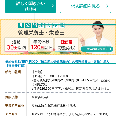
詳しく聞きたい
求人詳細を見る
(無料)
株式会社EVERY FOOD（知立老人保健施設内）の管理栄養士（常勤）求人
【野田新町駅】
給与・報酬
【常勤】
【月給】195,300円-250,300円
※固定残業代1,200円-20,400円（0.5-11.5時間分、超過分
は別途支給）
※月給226,300円以下の場合は、固定残業代は含まれませ
ん（残業時間分は追加支給）
［その他手当］
施設形態
給食委託会社
・管理栄養士手当
・早朝手当
事業所所在地
愛知県知立市新林町北林44番地
【賞与】年2回
【通勤手当】あり（規定あり）
アクセス
名鉄バス「北新林停留所」より徒歩5分/マイカー通勤可