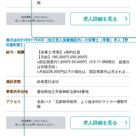
【退職金】なし
能
現在募集しておりません。
求人詳細を見る
近しい求人をお問い合わせください。
株式会社EVERY FOOD（知立老人保健施設内）の栄養士（常勤）求人【野
田新町駅】
給与・報酬
【栄養士/常勤】※契約社員
【月給】195,300円-250,300円
※固定残業代1,200円-20,400円（0.5-11.5時間分、超過分
は別途支給）
※月給226,300円以下の場合は、固定残業代は含まれませ
ん（残業時間分は追加支給）
［その他手当］
施設形態
給食委託会社
・管理栄養士手当
・早朝手当
事業所所在地
愛知県知立市新林町北林44番地
【賞与】年2回
【通勤手当】あり（規定あり）
アクセス
名鉄バス「北新林停留所」より徒歩5分/マイカー通勤可
【退職金】なし
能
現在募集しておりません。
求人詳細を見る
近しい求人をお問い合わせください。