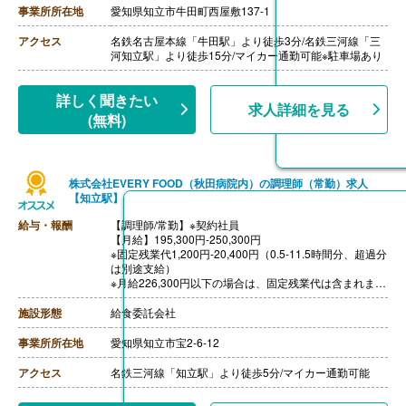
・05:30-14:30の勤務 1,000円/日
事業所所在地
愛知県知立市牛田町西屋敷137-1
・家族手当 配偶者5,000円 子供3,000円※所得税法上
扶養で同居の場合
アクセス
名鉄名古屋本線「牛田駅」より徒歩3分/名鉄三河線「三
【賞与】年2回（計4.00ヶ月分）※前年度実績
河知立駅」より徒歩15分/マイカー通勤可能※駐車場あり
【通勤手当】あり（上限22,000円/月）
【昇給】あり（1月あたり1,000円-3,000円）※前年度実
績
詳しく聞きたい
求人詳細を見る
【退職金】あり※勤続3年以上
(無料)
株式会社EVERY FOOD（秋田病院内）の調理師（常勤）求人
【知立駅】
給与・報酬
【調理師/常勤】※契約社員
【月給】195,300円-250,300円
※固定残業代1,200円-20,400円（0.5-11.5時間分、超過分
は別途支給）
※月給226,300円以下の場合は、固定残業代は含まれませ
ん（残業時間分は追加支給）
［その他手当］
施設形態
給食委託会社
・早朝手当
【賞与】年2回
事業所所在地
愛知県知立市宝2-6-12
【通勤手当】あり（規定あり）
【退職金】なし
アクセス
名鉄三河線「知立駅」より徒歩5分/マイカー通勤可能