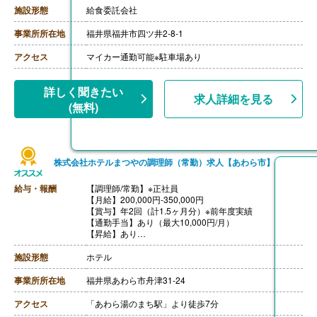
【賞与】年2回（計2.00ヶ月分）※前年度実績
施設形態
給食委託会社
【通勤手当】あり（上限なし、実費支給）※会社規定に
よる
事業所所在地
福井県福井市四ツ井2-8-1
【昇給】あり（1月あたり5.00％-）※前年度実績
【退職金】あり※勤続年数不問、共済加入
アクセス
マイカー通勤可能※駐車場あり
詳しく聞きたい
求人詳細を見る
(無料)
株式会社ホテルまつやの調理師（常勤）求人【あわら市】
給与・報酬
【調理師/常勤】※正社員
【月給】200,000円-350,000円
【賞与】年2回（計1.5ヶ月分）※前年度実績
【通勤手当】あり（最大10,000円/月）
【昇給】あり
【退職金】あり※勤続5年以上
施設形態
ホテル
事業所所在地
福井県あわら市舟津31-24
アクセス
「あわら湯のまち駅」より徒歩7分