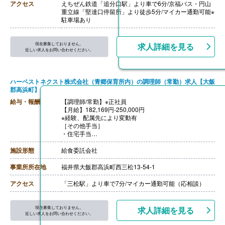
・被服手当 1,100円 ※1年後より支給（入社時は現物
アクセス
えちぜん鉄道「追分口駅」より車で6分/京福バス・円山
支給）
重立線「堅達口停留所」より徒歩5分/マイカー通勤可能※
【賞与】年2回（計4.50ヶ月分）※前年度実績
駐車場あり
【通勤手当】あり（上限15,000円/月）
【昇給】あり（1月あたり1,000円-5,000円）※前年度実
績
現在募集しておりません。
求人詳細を見る
【退職金】あり※勤続3年以上
近しい求人をお問い合わせください。
ハーベストネクスト株式会社（青郷保育所内）の調理師（常勤）求人【大飯
郡高浜町】
給与・報酬
【調理師/常勤】※正社員
【月給】182,169円-250,000円
※経験、配属先により変動有
［その他手当］
・住宅手当
【賞与】あり※契約による
【通勤手当】あり※規定内支給（2km以上は交通費支給）
施設形態
給食委託会社
【昇給】あり※契約による
【退職金】あり※契約による
事業所所在地
福井県大飯郡高浜町西三松13-54-1
アクセス
「三松駅」より車で7分/マイカー通勤可能（応相談）
現在募集しておりません。
求人詳細を見る
近しい求人をお問い合わせください。