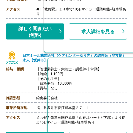
【退職金】あり ※勤続10年以上
アクセス
JR「敦賀駅」より車で10分/マイカー通勤可能※駐車場あ
り
詳しく聞きたい
求人詳細を見る
(無料)
日本ミール株式会社（ケアセンターゆり内）の調理師（非常勤）
求人【坂井市】
給与・報酬
【管理栄養士・栄養士・調理師/非常勤】
【時給】1,100円
［その他手当］
・資格手当 10,000円
【賞与】なし
【通勤手当】あり（上限15,000円/月）
【昇給】あり（1.0-3.0％）※前年度実績
施設形態
給食委託会社
【退職金】なし
事業所所在地
福井県坂井市春江町本堂２７－１－１
アクセス
えちぜん鉄道三国芦原線「西春江ハートピア駅」より徒
歩4分/マイカー通勤可能※駐車場あり