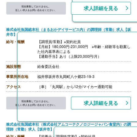
現在募集しておりません。
求人詳細を見る
近しい求人をお問い合わせください。
株式会社魚国総本社（まるおかデイサービス内）の調理師（常勤）求人【坂
井市】
給与・報酬
【調理員/常勤】※契約社員
【月給】180,000円-231,000円 ※年齢・経験等を勘案し
た社内基準表による
【通勤手当】あり（上限20,000円/月）
施設形態
給食委託会社
事業所所在地
福井県坂井市丸岡町八ケ郷23-19-3
アクセス
［車］「丸岡駅」から12分/マイカー通勤可能
現在募集しておりません。
求人詳細を見る
近しい求人をお問い合わせください。
株式会社魚国総本社（株式会社アムコーテクノロジージャパン食堂内）の調
理師（常勤）求人【坂井市】
給与・報酬
【栄養士・調理師/常勤】※契約社員