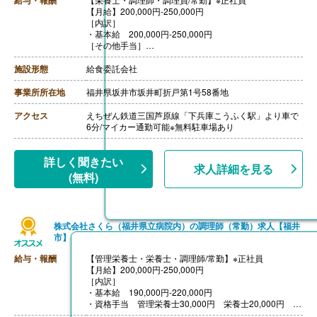
【月給】200,000円-250,000円
［内訳］
・基本給 200,000円-250,000円
［その他手当］
・資格手当 10,000円
【賞与】年2回（計2.50ヶ月分）※前年度実績
施設形態
給食委託会社
【通勤手当】あり（上限15,000円/月）
【昇給】年1回（1月あたり3.00%-8.00%）※前年度実績
事業所所在地
福井県坂井市坂井町折戸第1号58番地
【退職金】あり ※勤続10年以上
アクセス
えちぜん鉄道三国芦原線「下兵庫こうふく駅」より車で
6分/マイカー通勤可能※無料駐車場あり
詳しく聞きたい
求人詳細を見る
(無料)
株式会社さくら（福井県立病院内）の調理師（常勤）求人【福井
市】
給与・報酬
【管理栄養士・栄養士・調理師/常勤】※正社員
【月給】200,000円-250,000円
［内訳］
・基本給 190,000円-220,000円
・資格手当 管理栄養士30,000円 栄養士20,000円 調
理師10,000円