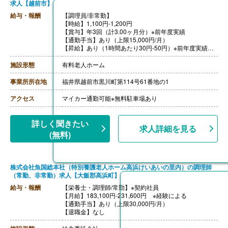
求人【越前市】
給与・報酬
【調理員/非常勤】
【時給】1,100円-1,200円
【賞与】年3回（計3.00ヶ月分）※前年度実績
【通勤手当】あり（上限15,000円/月）
【昇給】あり（1時間あたり30円-50円）※前年度実績
【退職金】なし
施設形態
有料老人ホーム
事業所所在地
福井県越前市黒川町第114号61番地の1
アクセス
マイカー通勤可能※無料駐車場あり
詳しく聞きたい
求人詳細を見る
(無料)
株式会社魚国総本社（特別養護老人ホーム高浜けいあいの里内）の調理師
（常勤、非常勤）求人【大飯郡高浜町】
給与・報酬
【栄養士・調理師/常勤】※契約社員
【月給】183,100円-231,600円 ※経験による
【通勤手当】あり（上限30,000円/月）
【退職金】なし