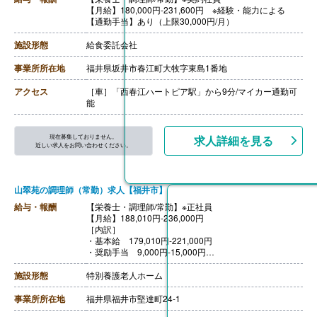
【月給】180,000円-231,600円 ※経験・能力による
【通勤手当】あり（上限30,000円/月）
施設形態
給食委託会社
事業所所在地
福井県坂井市春江町大牧字東島1番地
アクセス
［車］「西春江ハートピア駅」から9分/マイカー通勤可
能
現在募集しておりません。
求人詳細を見る
近しい求人をお問い合わせください。
山翠苑の調理師（常勤）求人【福井市】
給与・報酬
【栄養士・調理師/常勤】※正社員
【月給】188,010円-236,000円
［内訳］
・基本給 179,010円-221,000円
・奨励手当 9,000円-15,000円
［その他手当］
・栄養士手当 10,000円
施設形態
特別養護老人ホーム
・調理師手当 5,000円
・早出手当 500円/回
事業所所在地
福井県福井市堅達町24-1
・奨励手当 ※試用期間後から支給