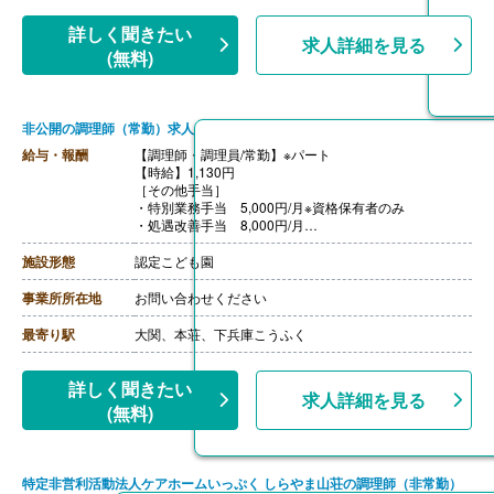
詳しく聞きたい
求人詳細を見る
(無料)
非公開の調理師（常勤）求人
給与・報酬
【調理師・調理員/常勤】※パート
【時給】1,130円
［その他手当］
・特別業務手当 5,000円/月※資格保有者のみ
・処遇改善手当 8,000円/月
【賞与】年2回（計2.00ヶ月分）※前年度実績
【通勤手当】あり（上限6,200円/月）
施設形態
認定こども園
【昇給】あり（1時間あたり0円-50円）※前年度実績
【退職金】あり
事業所所在地
お問い合わせください
最寄り駅
大関、本荘、下兵庫こうふく
詳しく聞きたい
求人詳細を見る
(無料)
特定非営利活動法人ケアホームいっぷく しらやま山荘の調理師（非常勤）