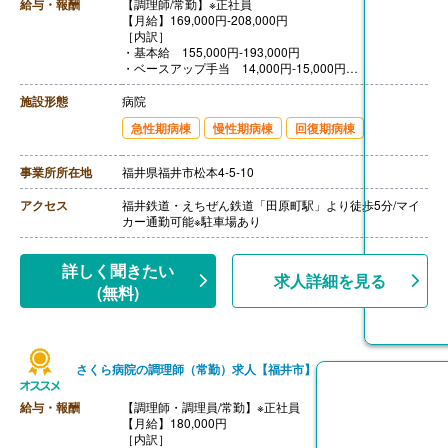
給与・報酬
【調理師/常勤】※正社員
【月給】169,000円-208,000円
［内訳］
・基本給 155,000円-193,000円
・ベースアップ手当 14,000円-15,000円
［その他手当］
・休日手当 5,000円/回（月3-4回）
施設形態
病院
【賞与】年2回（計3.00ヶ月分）※前年度実績
急性期病棟
慢性期病棟
回復期病棟
【通勤手当】あり（上限20,000円/月）
【昇給】あり（1月あたり2,000円-5,000円）※前年度実
績
事業所所在地
福井県福井市松本4-5-10
【退職金】あり※勤続3年以上
アクセス
福井鉄道・えちぜん鉄道「田原町駅」より徒歩5分/マイ
カー通勤可能※駐車場あり
詳しく聞きたい
求人詳細を見る
(無料)
さくら病院の調理師（常勤）求人【福井市】
給与・報酬
【調理師・調理員/常勤】※正社員
【月給】180,000円
［内訳］