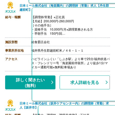
日本ミール株式会社（海楽園内）の調理師（常勤）求人【丹生郡
越前町】
給与・報酬
【調理師/常勤】※正社員
【月給】200,000円‐260,000円
［その他手当］
・資格手当 10,000円/月※調理業務される方
・早朝手当 150円/回
【賞与】なし
【通勤手当】あり（上限30,000円/月）
施設形態
給食委託会社
【昇給】あり（1月あたり3.00-8.00％）※前年度実績
【退職金】なし
事業所所在地
福井県丹生郡越前町米ノ４６－１－１
アクセス
ハピラインふくい「しぶき駅」より車で25分/福井鉄道バ
ス・フレンドリー号「海楽園前停留所」より徒歩1分/マ
イカー通勤可能※無料駐車場あり
詳しく聞きたい
求人詳細を見る
(無料)
日本ミール株式会社（坂井ケアセンター内）の調理師（常勤）求
人【坂井市】
給与・報酬
【栄養士・調理師・調理員/常勤】※正社員