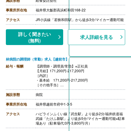
施設形態
給食委託会社
事業所所在地
福井県大飯郡高浜町和田168-22
アクセス
JR小浜線「若狭和田駅」から徒歩3分/マイカー通勤可能
詳しく聞きたい
求人詳細を見る
(無料)
林病院の調理師（常勤）求人【越前市】
給与・報酬
【調理師・調理員/常勤】※正社員
【月給】171,200円-217,200円
［内訳］
・基本給 171,200円-217,200円
［その他手当］
・扶養手当
・住宅手当
施設形態
病院
・育児手当
※上記各手当は支給要件あり
事業所所在地
福井県越前市府中1-3-5
【賞与】年2回（計4.20ヶ月分）※前年度実績
【通勤手当】あり（上限なし、実費支給）
アクセス
ハピラインふくい線「武生駅」より徒歩2分/福井鉄道福
【昇給】あり（1月あたり2,000円-2,500円）※前年度実
武線「たけふ新駅」より徒歩5分/マイカー通勤可能※駐車
績
場あり（駐車場代:0円-3,800円/月）
【退職金】あり※勤続3年以上