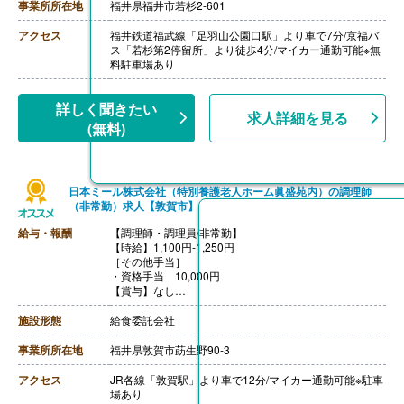
【退職金】なし
事業所所在地
福井県福井市若杉2-601
アクセス
福井鉄道福武線「足羽山公園口駅」より車で7分/京福バ
ス「若杉第2停留所」より徒歩4分/マイカー通勤可能※無
料駐車場あり
詳しく聞きたい
求人詳細を見る
(無料)
日本ミール株式会社（特別養護老人ホーム眞盛苑内）の調理師
（非常勤）求人【敦賀市】
給与・報酬
【調理師・調理員/非常勤】
【時給】1,100円‐1,250円
［その他手当］
・資格手当 10,000円
【賞与】なし
【通勤手当】あり（上限30,000円/月）
【昇給】あり（1月あたり3.00％-8.00％）※前年度実績
施設形態
給食委託会社
【退職金】あり※勤続10年以上
事業所所在地
福井県敦賀市莇生野90-3
アクセス
JR各線「敦賀駅」より車で12分/マイカー通勤可能※駐車
場あり