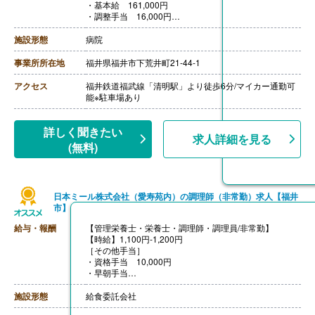
・基本給 161,000円
・調整手当 16,000円
・職能手当 3,000円
［その他手当］
施設形態
病院
・皆勤手当 7,000円
・早出手当 1,000円/回
事業所所在地
福井県福井市下荒井町21-44-1
・遅出手当 500円/回
・休日出勤手当 2,000円/日
アクセス
福井鉄道福武線「清明駅」より徒歩6分/マイカー通勤可
・正月（盆）手当 2,000円/日
能※駐車場あり
【賞与】年2回（計4.4ヶ月分）※過去実績
【通勤手当】あり（上限20,000円/月）
【昇給】あり（1月あたり1.5%）
詳しく聞きたい
求人詳細を見る
【退職金】あり※勤続4年以上
(無料)
日本ミール株式会社（愛寿苑内）の調理師（非常勤）求人【福井
市】
給与・報酬
【管理栄養士・栄養士・調理師・調理員/非常勤】
【時給】1,100円‐1,200円
［その他手当］
・資格手当 10,000円
・早朝手当
【賞与】なし
【通勤手当】あり（上限15,000円/月）
施設形態
給食委託会社
【昇給】あり（1.00%-3.00%）※前年度実績