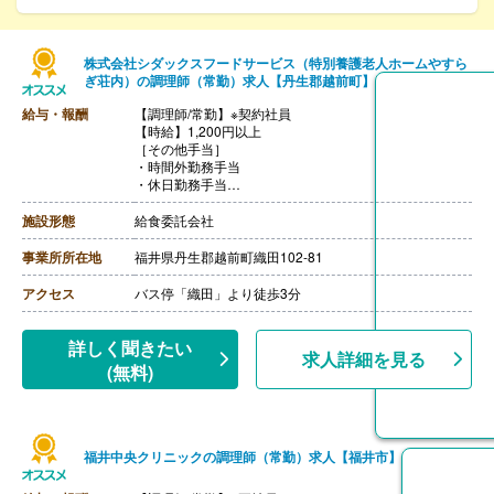
株式会社シダックスフードサービス（特別養護老人ホームやすら
ぎ荘内）の調理師（常勤）求人【丹生郡越前町】
給与・報酬
【調理師/常勤】※契約社員
【時給】1,200円以上
［その他手当］
・時間外勤務手当
・休日勤務手当
・深夜勤務手当（22:00-翌05:00）
【通勤手当】あり（上限なし）※片道2km以上
施設形態
給食委託会社
事業所所在地
福井県丹生郡越前町織田102-81
アクセス
バス停「織田」より徒歩3分
詳しく聞きたい
求人詳細を見る
(無料)
福井中央クリニックの調理師（常勤）求人【福井市】