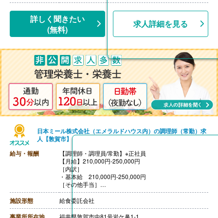
詳しく聞きたい
求人詳細を見る
(無料)
日本ミール株式会社（エメラルドハウス内）の調理師（常勤）求
人【敦賀市】
給与・報酬
【調理師・調理員/常勤】※正社員
【月給】210,000円-250,000円
［内訳］
・基本給 210,000円-250,000円
［その他手当］
・資格手当 10,000円
【賞与】年2回（計2.50ヶ月分）※前年度実績
施設形態
給食委託会社
【通勤手当】あり（実費支給、上限30,000円/月）
【昇給】あり（1月あたり3.00％-8.00％）※前年度実績
事業所所在地
福井県敦賀市中81号岩ケ鼻1-1