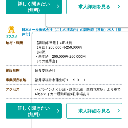
詳しく聞きたい
求人詳細を見る
(無料)
日本ミール株式会社（こしの渚園内）の調理師（常勤）求人【福
井市】
給与・報酬
【調理師/常勤】※正社員
【月給】200,000円‐250,000円
［内訳］
・基本給 200,000円‐250,000円
［その他手当］
・資格手当 10,000円 ※調理業務をする方のみ
・早番手当
施設形態
給食委託会社
【賞与】年2回（計2.50ヶ月分）※前年度実績
【通勤手当】あり（上限30,000円/月）
事業所所在地
福井県福井市蒲生町１－９０－１
【昇給】あり（1月あたり3.00％-8.00％）※前年度実績
【退職金】なし
アクセス
ハピラインふくい線・越美北線「越前花堂駅」より車で
40分/マイカー通勤可能※駐車場あり
詳しく聞きたい
求人詳細を見る
(無料)