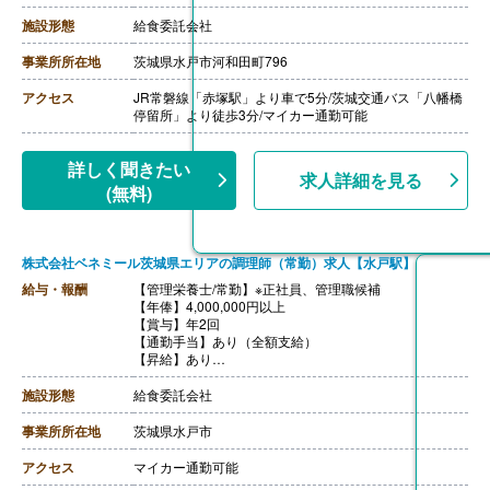
【栄養士・調理師/非常勤】
【時給】1,150-1,200円
施設形態
給食委託会社
【通勤手当】あり（規定内支給）
事業所所在地
茨城県水戸市河和田町796
アクセス
JR常磐線「赤塚駅」より車で5分/茨城交通バス「八幡橋
停留所」より徒歩3分/マイカー通勤可能
詳しく聞きたい
求人詳細を見る
(無料)
株式会社ベネミール茨城県エリアの調理師（常勤）求人【水戸駅】
給与・報酬
【管理栄養士/常勤】※正社員、管理職候補
【年俸】4,000,000円以上
【賞与】年2回
【通勤手当】あり（全額支給）
【昇給】あり
【退職金】あり※勤続3年以上
施設形態
給食委託会社
事業所所在地
茨城県水戸市
アクセス
マイカー通勤可能