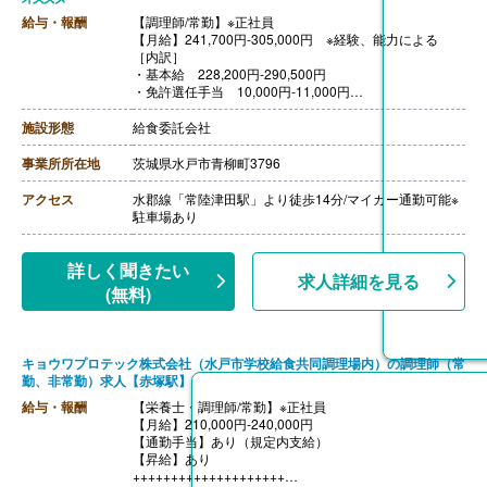
給与・報酬
【調理師/常勤】※正社員
【月給】241,700円-305,000円 ※経験、能力による
［内訳］
・基本給 228,200円-290,500円
・免許選任手当 10,000円-11,000円
・食事手当 3,500円
［その他手当］
施設形態
給食委託会社
・住宅手当 固定支給
（扶養家族のある世帯主）10,000円
事業所所在地
茨城県水戸市青柳町3796
（扶養家族のない世帯主）7,000円
・家族手当または子育て手当
アクセス
水郡線「常陸津田駅」より徒歩14分/マイカー通勤可能※
・職責手当
駐車場あり
・時間外手当
【賞与】年2回（計2.00ヶ月分）※前年度実績
【通勤手当】あり（上限なし）※当社規定により支給
詳しく聞きたい
求人詳細を見る
【昇給】あり（1月あたり0.00％-3.00％）※前年度実績
(無料)
【退職金】あり※勤続3年以上
※昇給、賞与は実績による
キョウワプロテック株式会社（水戸市学校給食共同調理場内）の調理師（常
勤、非常勤）求人【赤塚駅】
給与・報酬
【栄養士・調理師/常勤】※正社員
【月給】210,000円‐240,000円
【通勤手当】あり（規定内支給）
【昇給】あり
++++++++++++++++++++