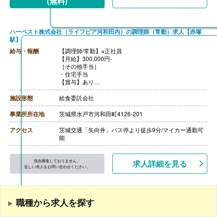
(無料)
※昇給、賞与は実績による
ハーベスト株式会社（ライフピア河和田内）の調理師（常勤）求人【赤塚
駅】
給与・報酬
【調理師/常勤】※正社員
【月給】300,000円-
［その他手当］
・住宅手当
【賞与】あり
【通勤手当】あり（上限20,900円/月）※2km以上は交通
費支給
施設形態
給食委託会社
【昇給】あり（規定による）
【退職金】あり※勤続3年以上
事業所所在地
茨城県水戸市河和田町4126-201
アクセス
茨城交通「矢向井」バス停より徒歩9分/マイカー通勤可
能
現在募集しておりません。
求人詳細を見る
近しい求人をお問い合わせください。
職種から求人を探す