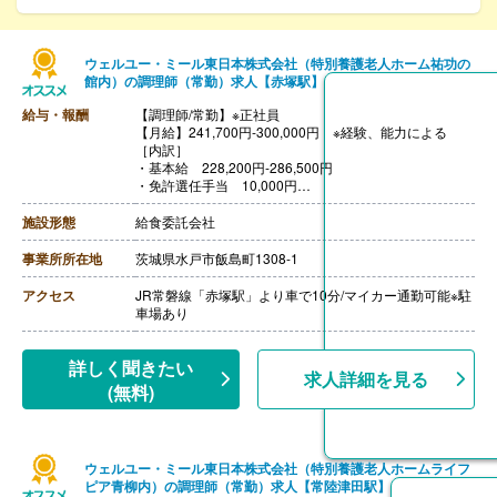
ウェルユー・ミール東日本株式会社（特別養護老人ホーム祐功の
館内）の調理師（常勤）求人【赤塚駅】
給与・報酬
【調理師/常勤】※正社員
【月給】241,700円-300,000円 ※経験、能力による
［内訳］
・基本給 228,200円-286,500円
・免許選任手当 10,000円
・食事手当 3,500円
［その他手当］
施設形態
給食委託会社
・住宅手当
・家族手当
事業所所在地
茨城県水戸市飯島町1308-1
・職責手当
・子育て手当
アクセス
JR常磐線「赤塚駅」より車で10分/マイカー通勤可能※駐
・時間外手当
車場あり
【賞与】年2回（計2.00ヶ月分）※前年度実績
【通勤手当】あり（上限なし）※当社規定により支給
【昇給】あり（1月あたり0.00％-3.00％）※前年度実績
詳しく聞きたい
求人詳細を見る
【退職金】あり※勤続3年以上
(無料)
※昇給、賞与は実績による
ウェルユー・ミール東日本株式会社（特別養護老人ホームライフ
ピア青柳内）の調理師（常勤）求人【常陸津田駅】