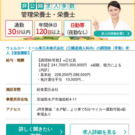
ウェルユー・ミール東日本株式会社（江幡産婦人科内）の調理師（常勤）求
人【偕楽園駅】
給与・報酬
【調理師/常勤】※正社員
【月給】241,700円-300,000円 ※経験、能力による
［内訳］
・基本給 228,200円-286,500円
・免許選任手当 10,000円
・食事手当 3,500円
［その他手当］
施設形態
給食委託会社
・住宅手当
・家族手当
事業所所在地
茨城県水戸市備前町4-11
・職責手当
・子育て手当
アクセス
JR常磐線「水戸駅」より車で5分/マイカー通勤可能※駐
・時間外手当
車場あり
【賞与】年2回（計2.00ヶ月分）※前年度実績
【通勤手当】あり（上限なし）※当社規定により支給
【昇給】あり（1月あたり0.00％-3.00％）※前年度実績
詳しく聞きたい
求人詳細を見る
【退職金】あり※勤続3年以上