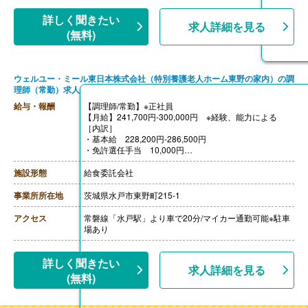
詳しく聞きたい
求人詳細を見る
(無料)
ウェルユー・ミール東日本株式会社（特別養護老人ホーム東野の家内）の調
理師（常勤）求人
給与・報酬
【調理師/常勤】※正社員
【月給】241,700円-300,000円 ※経験、能力による
［内訳］
・基本給 228,200円-286,500円
・免許選任手当 10,000円
・食事手当 3,500円
［その他手当］
施設形態
給食委託会社
・住宅手当 固定支給
（扶養家族のある世帯主）10,000円
事業所所在地
茨城県水戸市東野町215-1
（扶養家族のない世帯主）7,000円
・家族手当
アクセス
常磐線「水戸駅」より車で20分/マイカー通勤可能※駐車
・職責手当
場あり
・子育て手当
・時間外手当
【賞与】年2回（計2.00ヶ月分）※前年度実績
詳しく聞きたい
求人詳細を見る
【通勤手当】あり（上限なし）※当社規定により支給
(無料)
【昇給】あり（1月あたり0.00％-3.00％）※前年度実績
【退職金】あり※勤続3年以上
※昇給、賞与は実績による