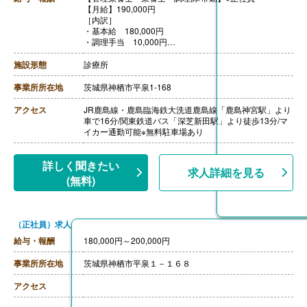
【月給】190,000円
［内訳］
・基本給 180,000円
・調理手当 10,000円
【賞与】年2回（計2.50ヶ月分）※前年度実績
【通勤手当】あり（上限20,000円/月）
施設形態
診療所
【昇給】あり（1月あたり2.00％）※前年度実績
【退職金】なし
事業所所在地
茨城県神栖市平泉1-168
アクセス
JR鹿島線・鹿島臨海鉄大洗道鹿島線「鹿島神宮駅」より
車で16分/関東鉄道バス「深芝新田駅」より徒歩13分/マ
イカー通勤可能※無料駐車場あり
詳しく聞きたい
求人詳細を見る
(無料)
（正社員）求人
給与・報酬
180,000円～200,000円
事業所所在地
茨城県神栖市平泉１－１６８
アクセス