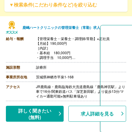
▼検索条件(こだわり条件など)を絞り込む
鹿嶋ハートクリニックの管理栄養士（常勤）求人
給与・報酬
【管理栄養士・栄養士・調理師/常勤】※正社員
【月給】190,000円
［内訳］
・基本給 180,000円
・調理手当 10,000円
【賞与】年2回（計2.50ヶ月分）※前年度実績
【通勤手当】あり（上限20,000円/月）
施設形態
診療所
【昇給】あり（1月あたり2.00％）※前年度実績
【退職金】なし
事業所所在地
茨城県神栖市平泉1-168
アクセス
JR鹿島線・鹿島臨海鉄大洗道鹿島線「鹿島神宮駅」より
車で16分/関東鉄道バス「深芝新田駅」より徒歩13分/マ
イカー通勤可能※無料駐車場あり
詳しく聞きたい
求人詳細を見る
(無料)