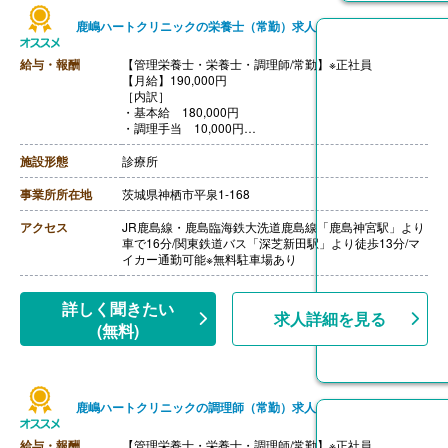
鹿嶋ハートクリニックの栄養士（常勤）求人
給与・報酬
【管理栄養士・栄養士・調理師/常勤】※正社員
【月給】190,000円
［内訳］
・基本給 180,000円
・調理手当 10,000円
【賞与】年2回（計2.50ヶ月分）※前年度実績
【通勤手当】あり（上限20,000円/月）
施設形態
診療所
【昇給】あり（1月あたり2.00％）※前年度実績
【退職金】なし
事業所所在地
茨城県神栖市平泉1-168
アクセス
JR鹿島線・鹿島臨海鉄大洗道鹿島線「鹿島神宮駅」より
車で16分/関東鉄道バス「深芝新田駅」より徒歩13分/マ
イカー通勤可能※無料駐車場あり
詳しく聞きたい
求人詳細を見る
(無料)
鹿嶋ハートクリニックの調理師（常勤）求人
給与・報酬
【管理栄養士・栄養士・調理師/常勤】※正社員