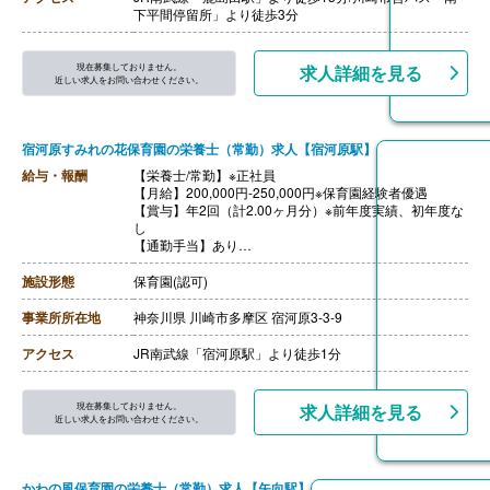
【昇給】年1回
下平間停留所」より徒歩3分
【退職金】あり
現在募集しておりません。
求人詳細を見る
近しい求人をお問い合わせください。
宿河原すみれの花保育園の栄養士（常勤）求人【宿河原駅】
給与・報酬
【栄養士/常勤】※正社員
【月給】200,000円-250,000円※保育園経験者優遇
【賞与】年2回（計2.00ヶ月分）※前年度実績、初年度な
し
【通勤手当】あり
【昇給】あり（1月あたり1,000円-5,000円）※前年度実
績
施設形態
保育園(認可)
【退職金】あり※勤続3年以上
事業所所在地
神奈川県 川崎市多摩区 宿河原3-3-9
アクセス
JR南武線「宿河原駅」より徒歩1分
現在募集しておりません。
求人詳細を見る
近しい求人をお問い合わせください。
かわの風保育園の栄養士（常勤）求人【矢向駅】