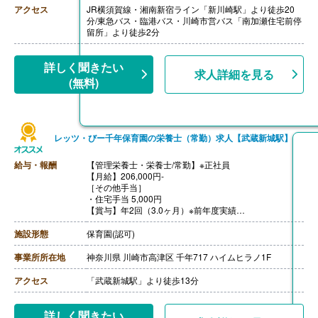
・家族手当※規定あり
アクセス
JR横須賀線・湘南新宿ライン「新川崎駅」より徒歩20
・引越し手当
分/東急バス・臨港バス・川崎市営バス「南加瀬住宅前停
【賞与】年2回（計2.00ヶ月分）※前年度実績
留所」より徒歩2分
【通勤手当】あり（上限50,000円/月）
【昇給】年1回（4月）
【退職金】あり※確定拠出年金
詳しく聞きたい
求人詳細を見る
(無料)
レッツ・びー千年保育園の栄養士（常勤）求人【武蔵新城駅】
給与・報酬
【管理栄養士・栄養士/常勤】※正社員
【月給】206,000円-
［その他手当］
・住宅手当 5,000円
【賞与】年2回（3.0ヶ月）※前年度実績
【昇給】あり
【通勤手当】あり（上限20,000円まで）
施設形態
保育園(認可)
【退職金】あり※勤続3年6ヶ月以上
事業所所在地
神奈川県 川崎市高津区 千年717 ハイムヒラノ1F
アクセス
「武蔵新城駅」より徒歩13分
詳しく聞きたい