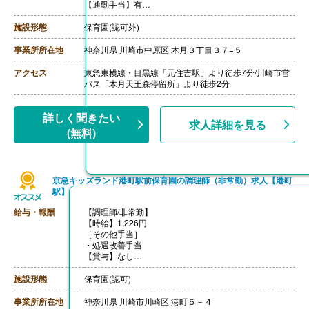
【通勤手当】有
【昇給】年1回
【退職金】あり※勤続1年以上
施設形態
保育園(認可外)
++++++++++++++++++++
【調理師/非常勤】
事業所所在地
神奈川県 川崎市中原区 木月３丁目３７−５
【時給】1,300円-
【賞与】なし
アクセス
東急東横線・目黒線「元住吉駅」より徒歩7分/川崎市営
【通勤手当】あり
バス「木月天王森停留所」より徒歩2分
【退職金】なし
詳しく聞きたい
求人詳細を見る
(無料)
京急キッズランド港町駅前保育園の調理師（非常勤）求人【港町
駅】
給与・報酬
【調理師/非常勤】
【時給】1,226円
［その他手当］
・処遇改善手当
【賞与】なし
【通勤手当】あり（上限150,000円/月）
【昇給】なし
施設形態
保育園(認可)
【退職金】なし
事業所所在地
神奈川県 川崎市川崎区 港町５－４