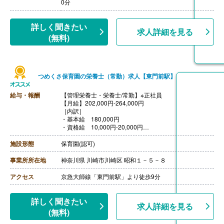
0分
詳しく聞きたい
求人詳細を見る
(無料)
つめくさ保育園の栄養士（常勤）求人【東門前駅】
給与・報酬
【管理栄養士・栄養士/常勤】※正社員
【月給】202,000円-264,000円
［内訳］
・基本給 180,000円
・資格給 10,000円-20,000円
・処遇改善手当 12,000円-44,000円
・正社員特別手当 0円-20,000円
施設形態
保育園(認可)
【賞与】あり
【通勤手当】あり（上限20,000円/月）
事業所所在地
神奈川県 川崎市川崎区 昭和１－５－８
【昇給】あり（年1回、4月）
【退職金】あり
アクセス
京急大師線「東門前駅」より徒歩9分
詳しく聞きたい
求人詳細を見る
(無料)