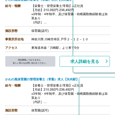
給与・報酬
【栄養士・管理栄養士/常勤】※正社員
【月給】210,392円-236,492円
※3年制・4年制卒、及び保育園・幼稚園勤務経験者は加
算あり
［内訳］
・基本給 161,200円-183,700円
・地域手当 25,792円-29,392円（基本給の16％）
施設形態
保育園(認可)
・処遇改善1手当 14,400円
・処遇改善3手当 9,000円
事業所所在地
神奈川県 川崎市幸区 戸手２－１２－１０
［その他手当］
・住宅手当 月上限30,000円
アクセス
東海道本線「川崎駅」より車で5分
・時間外手当
・休日保育出勤手当
【賞与】年2回（計4.45ヶ月分）※前年度実績
現在募集しておりません。
求人詳細を見る
【通勤手当】あり（上限30,000円/月）
近しい求人をお問い合わせください。
【昇給】あり
【退職金】あり※勤続年数不問
かわの風保育園の管理栄養士（常勤）求人【矢向駅】
給与・報酬
【栄養士・管理栄養士/常勤】※正社員
【月給】210,392円-236,492円
※3年制・4年制卒、及び保育園・幼稚園勤務経験者は加
算あり
［内訳］
・基本給 161,200円-183,700円
・地域手当 25,792円-29,392円（基本給の16％）
施設形態
保育園(認可)
・処遇改善1手当 14,400円