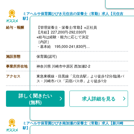
ミアヘルサ保育園ひびき元住吉の栄養士（常勤）求人【元住吉
駅】
給与・報酬
【管理栄養士・栄養士/常勤】※正社員
【月給】227,200円-292,030円
※給与は経験・能力に応じて決定
［内訳］
・基本給 195,000-241,830円
・資格手当 栄養士5,000円、管理栄養士10,000円
・調整手当 27,200円
施設形態
保育園(認可)
［その他手当］
・住宅手当 5,000円※規定あり
事業所所在地
神奈川県 川崎市中原区 西加瀬2-2
・役職手当
・家族手当※規定あり
アクセス
東急東横線・目黒線「元住吉駅」より徒歩12分/臨港バ
【賞与】年2回（計2.00ヶ月分）※前年度実績
ス・川崎市バス「苅宿バス停」より徒歩1分
【通勤手当】あり（上限50,000円/月）
【昇給】あり（年1回）
【退職金】あり※確定拠出年金
詳しく聞きたい
求人詳細を見る
(無料)
ミアヘルサ保育園ひびき南加瀬の栄養士（常勤）求人【新川崎
駅】