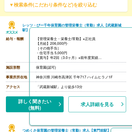
▼検索条件(こだわり条件など)を絞り込む
レッツ・びー千年保育園の管理栄養士（常勤）求人【武蔵新城
駅】
給与・報酬
【管理栄養士・栄養士/常勤】※正社員
【月給】206,000円-
［その他手当］
・住宅手当 5,000円
【賞与】年2回（3.0ヶ月）※前年度実績
【昇給】あり
【通勤手当】あり（上限20,000円まで）
施設形態
保育園(認可)
【退職金】あり※勤続3年6ヶ月以上
事業所所在地
神奈川県 川崎市高津区 千年717 ハイムヒラノ1F
アクセス
「武蔵新城駅」より徒歩13分
詳しく聞きたい
求人詳細を見る
(無料)
つめくさ保育園の管理栄養士（常勤）求人【東門前駅】