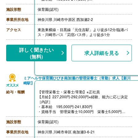
・資格手当 栄養士5,000円、管理栄養士10,000円
・調整手当 27,200円
施設形態
保育園(認可)
［その他手当］
・住宅手当 5,000円※規定あり
事業所所在地
神奈川県 川崎市中原区 西加瀬2-2
・役職手当
・家族手当※規定あり
アクセス
東急東横線・目黒線「元住吉駅」より徒歩12分/臨港バ
【賞与】年2回（計2.00ヶ月分）※前年度実績
ス・川崎市バス「苅宿バス停」より徒歩1分
【通勤手当】あり（上限50,000円/月）
【昇給】あり（年1回）
【退職金】あり※確定拠出年金
詳しく聞きたい
求人詳細を見る
(無料)
ミアヘルサ保育園ひびき南加瀬の管理栄養士（常勤）求人【新川
崎駅】
給与・報酬
【管理栄養士・栄養士/常勤】※正社員
【月給】227,200円‐292,030円※経験、能力に応じ決定
［内訳］
・基本給 195,000円‐241,830円
・資格手当 管理栄養士10,000円 栄養士5,000円
［その他手当］
・資格手当 5,000円-10,000円
施設形態
保育園(認可)
・残業代 調理着への着替えの時間も残業扱い
・住宅手当 5,000円※規定あり
事業所所在地
神奈川県 川崎市幸区 南加瀬3-6-21
・役職手当