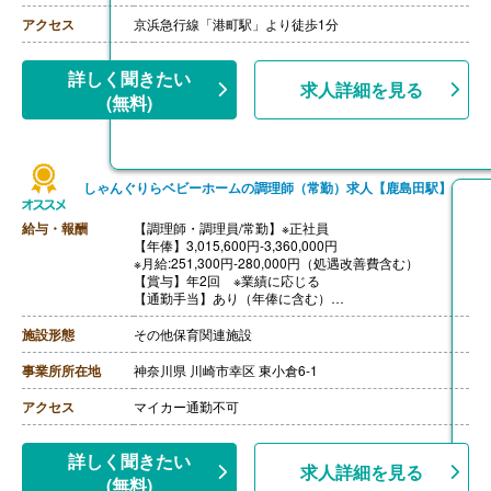
アクセス
京浜急行線「港町駅」より徒歩1分
詳しく聞きたい
求人詳細を見る
(無料)
しゃんぐりらベビーホームの調理師（常勤）求人【鹿島田駅】
給与・報酬
【調理師・調理員/常勤】※正社員
【年俸】3,015,600円-3,360,000円
※月給:251,300円-280,000円（処遇改善費含む）
【賞与】年2回 ※業績に応じる
【通勤手当】あり（年俸に含む）
【昇給】あり※前年度実績なし
【退職金】あり
施設形態
その他保育関連施設
事業所所在地
神奈川県 川崎市幸区 東小倉6-1
アクセス
マイカー通勤不可
詳しく聞きたい
求人詳細を見る
(無料)