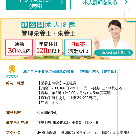
求人詳細を見る
(無料)
和ごころ小倉第二保育園の栄養士（常勤）求人【矢向駅】
給与・報酬
【栄養士/常勤】※正社員
【月給】200,000円-250,000円 ※経験により異なる
【賞与】年2回（計2.00ヶ月分）※前年度実績
【通勤手当】あり（上限20,000円/月）
【昇給】あり
【退職金】あり※勤続5年以上
施設形態
保育園(認可)
事業所所在地
神奈川県 川崎市幸区 小倉3丁目28-40
アクセス
JR横須賀線、JR湘南新宿ライン 「新川崎駅」より徒歩2