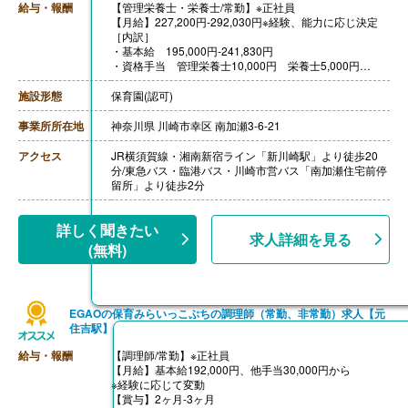
給与・報酬
【管理栄養士・栄養士/常勤】※正社員
【月給】227,200円‐292,030円※経験、能力に応じ決定
［内訳］
・基本給 195,000円‐241,830円
・資格手当 管理栄養士10,000円 栄養士5,000円
［その他手当］
・資格手当 5,000円-10,000円
施設形態
保育園(認可)
・残業代 調理着への着替えの時間も残業扱い
・住宅手当 5,000円※規定あり
事業所所在地
神奈川県 川崎市幸区 南加瀬3-6-21
・役職手当
・家族手当※規定あり
アクセス
JR横須賀線・湘南新宿ライン「新川崎駅」より徒歩20
・引越し手当
分/東急バス・臨港バス・川崎市営バス「南加瀬住宅前停
【賞与】年2回（計2.00ヶ月分）※前年度実績
留所」より徒歩2分
【通勤手当】あり（上限50,000円/月）
【昇給】年1回（4月）
【退職金】あり※確定拠出年金
詳しく聞きたい
求人詳細を見る
(無料)
EGAOの保育みらいっこぷちの調理師（常勤、非常勤）求人【元
住吉駅】
給与・報酬
【調理師/常勤】※正社員
【月給】基本給192,000円、他手当30,000円から
※経験に応じて変動
【賞与】2ヶ月-3ヶ月