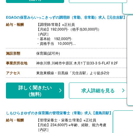
EGAOの保育みらいっこきっずの調理師（常勤、非常勤）求人【元住吉駅】
給与・報酬
【調理師/常勤】※正社員
【月給】192,000円-（他手当30,000円）
［内訳］
・基本給 192,000円‐
・資格手当 10,000円
・書類手当 5,000円
・経験手当 5,000円
施設形態
保育園(認可外)
・皆勤手当 2,000円
・調理担当責任者手当 8,000円
事業所所在地
神奈川県 川崎市中原区 木月1丁目33-3 S-FLAT II 2F
++++++++++++++++++++
【調理師/非常勤】
アクセス
東急東横線・目黒線「元住吉駅」より徒歩2分
【時給】1,300円-
詳しく聞きたい
求人詳細を見る
(無料)
しもひらまゆずのき保育園の管理栄養士（常勤）求人【鹿島田駅】
給与・報酬
【管理栄養士・栄養士/常勤】※正社員
【月給】234,600円-※年齢、経験、能力考慮
［内訳］