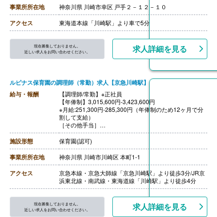
・処遇改善3手当 9,000円
事業所所在地
神奈川県 川崎市幸区 戸手２－１２－１０
［その他手当］
・住宅手当 月上限30,000円
アクセス
東海道本線「川崎駅」より車で5分
・時間外手当
・休日保育出勤手当
【賞与】年2回（計4.45ヶ月分）※前年度実績
現在募集しておりません。
求人詳細を見る
【通勤手当】あり（上限30,000円/月）
近しい求人をお問い合わせください。
【昇給】あり
【退職金】あり※勤続年数不問
ルピナス保育園の調理師（常勤）求人【京急川崎駅】
給与・報酬
【調理師/常勤】※正社員
【年俸制】3,015,600円-3,423,600円
※月給:251,300円-285,300円（年俸制のため12ヶ月で分
割して支給）
［その他手当］
・処遇改善費
【賞与】なし（年俸制のため）※特別賞与あり
施設形態
保育園(認可)
【通勤手当】あり（上限50,000円、実費支給）
【退職金】あり
事業所所在地
神奈川県 川崎市川崎区 本町1-1
++++++++++++++++++++
【調理師/常勤】※パート
アクセス
京急本線・京急大師線「京急川崎駅」より徒歩3分/JR京
【時給】1,300円
浜東北線・南武線・東海道線「川崎駅」より徒歩4分
【賞与】なし
【通勤手当】あり（上限50,000円、実費支給）
【退職金】なし
現在募集しておりません。
求人詳細を見る
近しい求人をお問い合わせください。