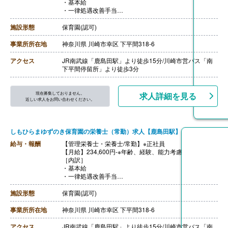
・基本給
・一律処遇改善手当
［その他手当］
・役職手当
施設形態
保育園(認可)
・家族手当
・残業手当
事業所所在地
神奈川県 川崎市幸区 下平間318-6
【賞与】年2回
【通勤手当】あり（全額支給）
アクセス
JR南武線「鹿島田駅」より徒歩15分/川崎市営バス「南
【昇給】年1回
下平間停留所」より徒歩3分
【退職金】あり
現在募集しておりません。
求人詳細を見る
近しい求人をお問い合わせください。
しもひらまゆずのき保育園の栄養士（常勤）求人【鹿島田駅】
給与・報酬
【管理栄養士・栄養士/常勤】※正社員
【月給】234,600円-※年齢、経験、能力考慮
［内訳］
・基本給
・一律処遇改善手当
［その他手当］
・役職手当
施設形態
保育園(認可)
・家族手当
・残業手当
事業所所在地
神奈川県 川崎市幸区 下平間318-6
【賞与】年2回
【通勤手当】あり（全額支給）
アクセス
JR南武線「鹿島田駅」より徒歩15分/川崎市営バス「南