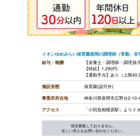
イオンゆめみらい保育園座間の調理師（常勤、非
給与・報酬
【栄養士・調理師・調理員/
【時給】1,290円-
【通勤手当】あり（上限40,0
施設形態
保育園(認可外)
事業所所在地
神奈川県座間市広野台2-10
アクセス
「小田急相模原駅」よりイオ
現在募集しておりません。
近しい求人をお問い合わせください。