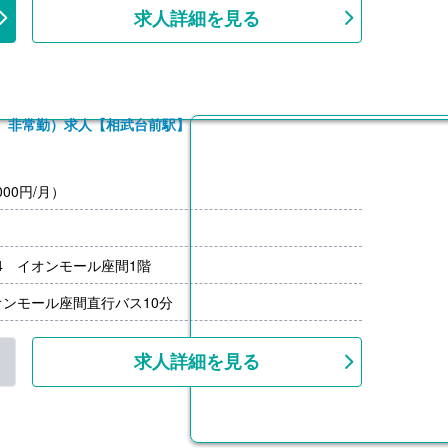
求人詳細を見る
0円
0円
、非常勤）求人【相武台前駅】
支給）
規定あり）
月分）※前年度実績
00円/月）
00円/月）
上
-4 イオンモール座間1階
ンモール座間直行バス10分
求人詳細を見る