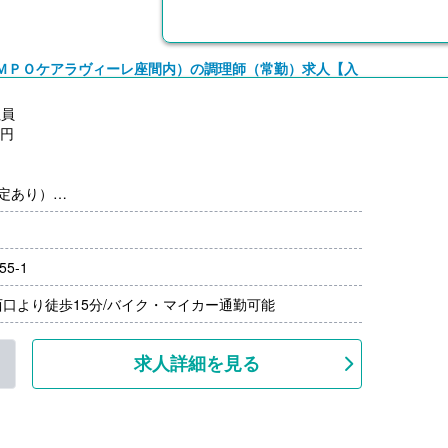
ＭＰＯケアラヴィーレ座間内）の調理師（常勤）求人【入
社員
0円
規定あり）
0円
5-1
支給）
月分）※前年度実績
口より徒歩15分/バイク・マイカー通勤可能
00円/月）
上
求人詳細を見る
0円