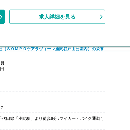
上
求人詳細を見る
0円
0円
社（ＳＯＭＰＯケアラヴィーレ座間谷戸山公園内）の栄養
支給）
規定あり）
社員
月分）※前年度実績
0円
00円/月）
上
0円
支給）
17
規定あり）
月分）※前年度実績
千代田線「座間駅」より徒歩6分 /マイカー・バイク通勤可
00円/月）