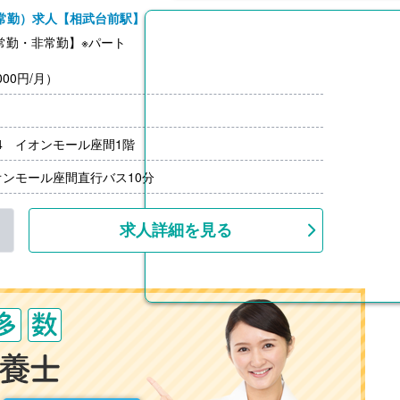
常勤）求人【相武台前駅】
常勤・非常勤】※パート
00円/月）
-4 イオンモール座間1階
ンモール座間直行バス10分
求人詳細を見る