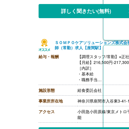
【退職金】あり※勤続3年以
【調理主任/常勤】※正社員
詳しく聞きたい
(無料)
【月給】217,300円-260,10
［内訳］
・基本給
・職務手当
・働きがい向上手当 10,00
ＳＯＭＰＯケアソリューションズ株式会
［その他手当］
師（常勤）求人【座間駅】
・時間外手当（超過1分から
・精皆勤手当 6,000円（
給与・報酬
【調理スタッフ/常勤】※正
【賞与】年2回（計2.08ヶ
【月給】216,500円-217,30
【通勤手当】あり（上限50,0
［内訳］
【昇給】あり
・基本給
【退職金】あり※勤続3年以
・職務手当
・働きがい向上手当 10,00
施設形態
給食委託会社
［その他手当］
・時間外手当（超過1分から
事業所所在地
神奈川県座間市入谷東3-41-
・精皆勤手当 6,000円（
【賞与】年2回（計2.08ヶ
アクセス
小田急小田原線/東京メトロ
【通勤手当】あり（上限50,0
能
【昇給】あり
【退職金】あり※勤続3年以