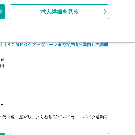
上
求人詳細を見る
0円
0円
社（ＳＯＭＰＯケアラヴィーレ座間谷戸山公園内）の調理
支給）
規定あり）
社員
月分）※前年度実績
0円
00円/月）
上
0円
支給）
17
規定あり）
月分）※前年度実績
千代田線「座間駅」より徒歩6分 /マイカー・バイク通勤可
00円/月）
上