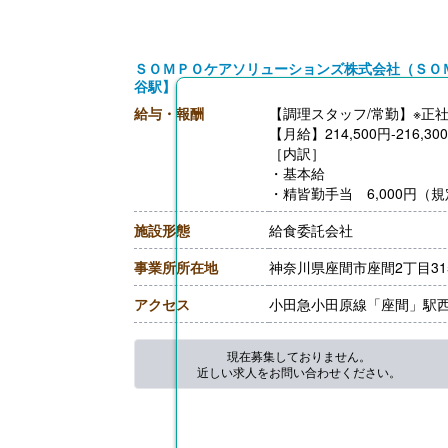
ＳＯＭＰＯケアソリューションズ株式会社（ＳＯ
谷駅】
給与・報酬
【調理スタッフ/常勤】※正
【月給】214,500円-216,30
［内訳］
・基本給
・精皆勤手当 6,000円（
・職務手当 4,000円
施設形態
給食委託会社
・働きがい向上手当 10,00
［その他手当］
事業所所在地
神奈川県座間市座間2丁目315
・時間外手当（超過1分から
【賞与】年2回（計2.00ヶ
アクセス
小田急小田原線「座間」駅西
【通勤手当】あり（上限50,0
【昇給】あり（年1回）
【退職金】あり※勤続3年以
現在募集しておりません。
近しい求人をお問い合わせください。
【調理主任/常勤】※正社員
【月給】216,300円-260,10
［内訳］
・基本給