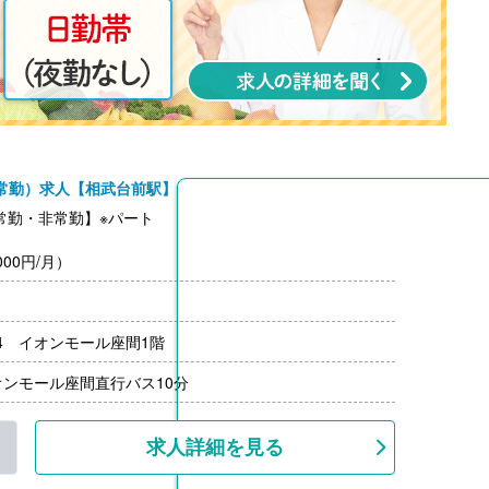
常勤）求人【相武台前駅】
常勤・非常勤】※パート
00円/月）
-4 イオンモール座間1階
ンモール座間直行バス10分
求人詳細を見る