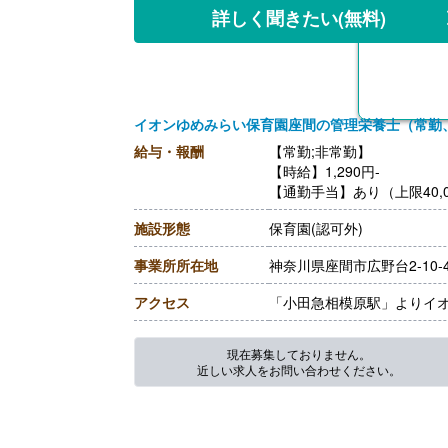
【調理主任/常勤】※正社員
詳しく聞きたい
(無料)
【月給】217,300円-260,10
［内訳］
・基本給
・職務手当
・働きがい向上手当 10,00
イオンゆめみらい保育園座間の管理栄養士（常勤
［その他手当］
・時間外手当（超過1分から
給与・報酬
【常勤;非常勤】
・精皆勤手当 6,000円（
【時給】1,290円-
【賞与】年2回（計2.08ヶ
【通勤手当】あり（上限40,0
【通勤手当】あり（上限50,0
施設形態
【昇給】あり
保育園(認可外)
【退職金】あり※勤続3年以
事業所所在地
神奈川県座間市広野台2-10
アクセス
「小田急相模原駅」よりイオ
現在募集しておりません。
近しい求人をお問い合わせください。