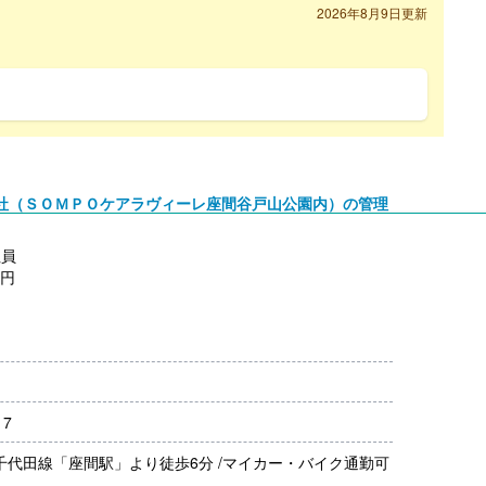
2026年8月9日更新
社（ＳＯＭＰＯケアラヴィーレ座間谷戸山公園内）の管理
社員
0円
0円
支給）
17
規定あり）
月分）※前年度実績
千代田線「座間駅」より徒歩6分 /マイカー・バイク通勤可
00円/月）