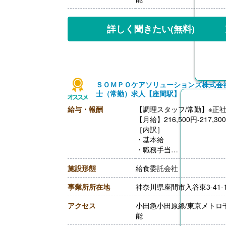
【昇給】あり
【退職金】あり※勤続3年以
【調理主任/常勤】※正社員
詳しく聞きたい
(無料)
【月給】217,300円-260,10
［内訳］
・基本給
・職務手当
・働きがい向上手当 10,00
ＳＯＭＰＯケアソリューションズ株式会
［その他手当］
士（常勤）求人【座間駅】
・時間外手当（超過1分から
・精皆勤手当 6,000円（
給与・報酬
【調理スタッフ/常勤】※正
【賞与】年2回（計2.08ヶ
【月給】216,500円-217,30
【通勤手当】あり（上限50,0
［内訳］
【昇給】あり
・基本給
【退職金】あり※勤続3年以
・職務手当
・働きがい向上手当 10,00
施設形態
給食委託会社
［その他手当］
・時間外手当（超過1分から
事業所所在地
神奈川県座間市入谷東3-41-
・精皆勤手当 6,000円（
【賞与】年2回（計2.08ヶ
アクセス
小田急小田原線/東京メトロ
【通勤手当】あり（上限50,0
能
【昇給】あり