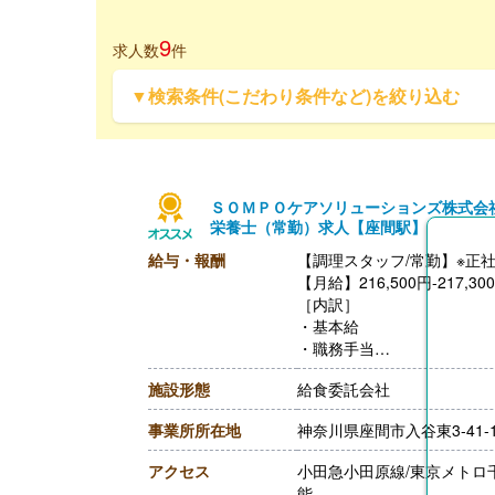
9
求人数
件
▼検索条件(こだわり条件など)を絞り込む
ＳＯＭＰＯケアソリューションズ株式会
栄養士（常勤）求人【座間駅】
給与・報酬
【調理スタッフ/常勤】※正
【月給】216,500円-217,30
［内訳］
・基本給
・職務手当
・働きがい向上手当 10,00
施設形態
給食委託会社
［その他手当］
・時間外手当（超過1分から
事業所所在地
神奈川県座間市入谷東3-41-
・精皆勤手当 6,000円（
【賞与】年2回（計2.08ヶ
アクセス
小田急小田原線/東京メトロ
【通勤手当】あり（上限50,0
能