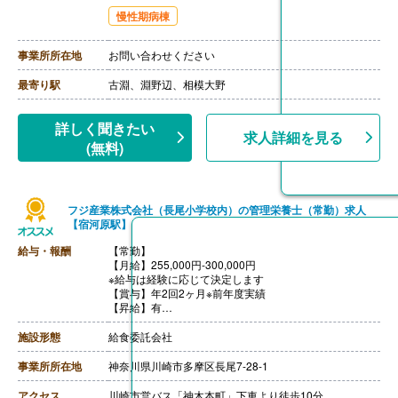
・家族手当 5,000円-15,000円
慢性期病棟
・役職手当 20,000円-50,000円
【賞与】年2回（計2.50ヶ月分）※前年度実績
【通勤手当】あり（上限50,000円/月）
事業所所在地
お問い合わせください
【昇給】あり（1月あたり1.00％-2.00％）※前年度実績
【退職金】あり※勤続3年以上
最寄り駅
古淵、淵野辺、相模大野
詳しく聞きたい
求人詳細を見る
(無料)
フジ産業株式会社（長尾小学校内）の管理栄養士（常勤）求人
【宿河原駅】
給与・報酬
【常勤】
【月給】255,000円-300,000円
※給与は経験に応じて決定します
【賞与】年2回2ヶ月※前年度実績
【昇給】有
【交通費】あり（実費支給）
【退職金】無し
施設形態
給食委託会社
事業所所在地
神奈川県川崎市多摩区長尾7-28-1
アクセス
川崎市営バス「神木本町」下車より徒歩10分