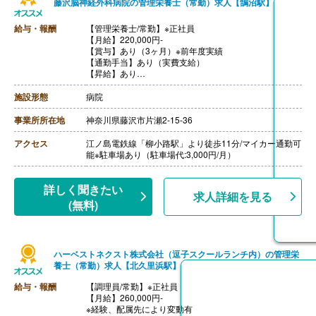
藤沢脳神経外科病院の管理栄養士（常勤）求人【鵠沼駅】
給与・報酬
【管理栄養士/常勤】※正社員
【月給】220,000円-
【賞与】あり（3ヶ月）※前年度実績
【通勤手当】あり（実費支給）
【昇給】あり
【退職金】あり※勤続3年以上
施設形態
病院
事業所所在地
神奈川県藤沢市片瀬2-15-36
アクセス
江ノ島電鉄線「柳小路駅」より徒歩11分/マイカー通勤可
能※駐車場あり（駐車場代:3,000円/月）
詳しく聞きたい
求人詳細を見る
(無料)
ハーベストネクスト株式会社（逗子スクールランチ内）の管理栄
養士（常勤）求人【北久里浜駅】
給与・報酬
【調理員/常勤】※正社員
【月給】260,000円-
※経験、配属先により変動有