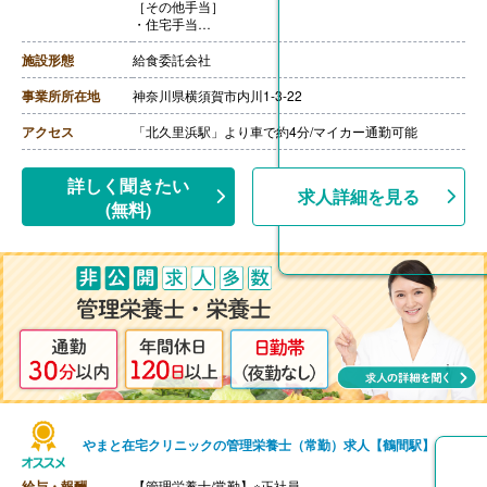
［その他手当］
・住宅手当
【賞与】あり※契約による
【通勤手当】あり※規定内支給（2km以上は交通費支給）
施設形態
給食委託会社
【昇給】あり※契約による
【退職金】あり※契約による
事業所所在地
神奈川県横須賀市内川1-3-22
アクセス
「北久里浜駅」より車で約4分/マイカー通勤可能
詳しく聞きたい
求人詳細を見る
(無料)
やまと在宅クリニックの管理栄養士（常勤）求人【鶴間駅】
給与・報酬
【管理栄養士/常勤】※正社員