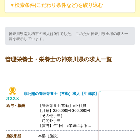
▼検索条件(こだわり条件など)を絞り込む
神奈川県南足柄市の求人は0件でした。 このため神奈川県全域の求人一
覧を表示しています。
管理栄養士・栄養士の神奈川県の求人一覧
非公開の管理栄養士（常勤）求人【生田駅】
給与・報酬
【管理栄養士/常勤】※正社員
【月給】220,000円-300,000円
［その他手当］
・時間外手当
【賞与】年1回 ※業績による
【通勤手当】あり（上限なし）
【昇給】あり（年1回）
施設形態
本部（施設）