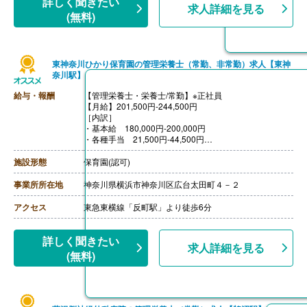
詳しく聞きたい
求人詳細を見る
※扶養している場合
(無料)
【賞与】あり（基本給×3.60ヶ月分/年）※前年度実績
【通勤手当】あり（上限なし）
【昇給】あり（業績等を踏まえ決定）
【退職金】あり※勤続3年以上、55歳到達時までの就業年
東神奈川ひかり保育園の管理栄養士（常勤、非常勤）求人【東神
数に応じて支給
奈川駅】
給与・報酬
【管理栄養士・栄養士/常勤】※正社員
【月給】201,500円-244,500円
［内訳］
・基本給 180,000円-200,000円
・各種手当 21,500円-44,500円
［その他手当］
・時間外手当※30分を超える時間外労働は残業代として
施設形態
保育園(認可)
追加で支給
・賃貸住宅家賃補助制度 18,000円/月
事業所所在地
神奈川県横浜市神奈川区広台太田町４－２
【賞与】年2回（計2.00ヶ月分）※前年度実績
【通勤手当】あり（上限30,000円/月）
アクセス
東急東横線「反町駅」より徒歩6分
【昇給】あり（1月あたり3,000円-10,000円）※前年度実
績
【退職金】なし
詳しく聞きたい
求人詳細を見る
(無料)