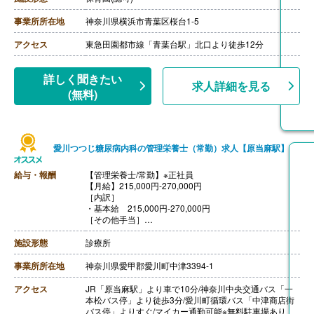
・栄養士技能向上手当 3,000円-15,000円/月
［その他手当］
事業所所在地
神奈川県横浜市青葉区桜台1-5
・時間外手当※1分単位で支給
・皆勤手当
アクセス
東急田園都市線「青葉台駅」北口より徒歩12分
・住宅手当（賃貸契約者かつ世帯主）
・ひとり親手当 5,000円/月
・ひとり親特別応援手当 50,000円×2回/年（小学生以下
詳しく聞きたい
求人詳細を見る
の子どもがいる方が対象）
(無料)
【賞与】年2回（計3.00ヶ月分）※前年度実績
※処遇改善一時金の支給あり
【通勤手当】あり（上限40,000円/月）
※6ヶ月定期支給の場合は上限216,000円
【昇給】あり（年1回）※本人評価、会社業績により支給
愛川つつじ糖尿病内科の管理栄養士（常勤）求人【原当麻駅】
【退職金】あり
給与・報酬
【管理栄養士/常勤】※正社員
【月給】215,000円-270,000円
［内訳］
・基本給 215,000円-270,000円
［その他手当］
・日本糖尿病療養指導士 10,000円/月
・神奈川県糖尿病療養指導士 5,000円/月
施設形態
診療所
【賞与】年2回（計3.80ヶ月分）※前年度実績
【通勤手当】あり（上限なし）
事業所所在地
神奈川県愛甲郡愛川町中津3394-1
【昇給】あり（1月あたり1.0％-2.0％）※前年度実績
【退職金】あり※勤続4年以上
アクセス
JR「原当麻駅」より車で10分/神奈川中央交通バス「一
本松バス停」より徒歩3分/愛川町循環バス「中津商店街
バス停」よりすぐ/マイカー通勤可能※無料駐車場あり