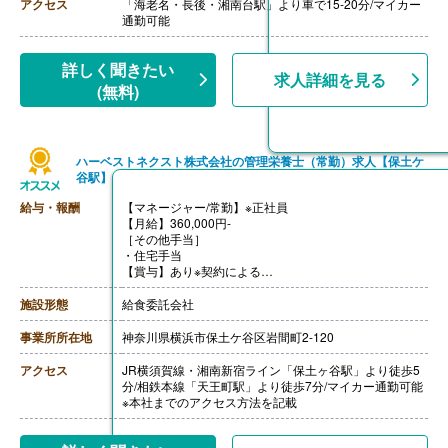
アクセス
「海老名・長後・湘南台駅」より車で15-20分/マイカー
通勤可能
詳しく聞きたい
求人詳細を見る
(無料)
ハーベストネクスト株式会社の管理栄養士（常勤）求人【保土ケ
谷駅】
給与・報酬
【マネージャー/常勤】※正社員
【月給】360,000円-
［その他手当］
・住宅手当
【賞与】あり※契約による
【通勤手当】あり※規定内支給（2km以上は交通費支給）
【昇給】あり※契約による
施設形態
給食委託会社
【退職金】あり※契約による
事業所所在地
神奈川県横浜市保土ケ谷区岩間町2-120
アクセス
JR横須賀線・湘南新宿ライン「保土ヶ谷駅」より徒歩5
分/相鉄本線「天王町駅」より徒歩7分/マイカー通勤可能
※本社までのアクセス方法を記載