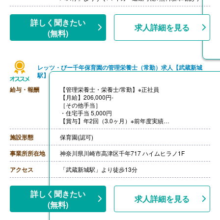
詳しく聞きたい
求人詳細を見る
(無料)
レッツ・びー千年保育園の管理栄養士（常勤）求人【武蔵新城
駅】
給与・報酬
【管理栄養士・栄養士/常勤】※正社員
【月給】206,000円-
［その他手当］
・住宅手当 5,000円
【賞与】年2回（3.0ヶ月）※前年度実績
【昇給】あり
【通勤手当】あり（上限20,000円まで）
施設形態
保育園(認可)
【退職金】あり※勤続3年6ヶ月以上
事業所所在地
神奈川県川崎市高津区千年717 ハイムヒラノ1F
アクセス
「武蔵新城駅」より徒歩13分
詳しく聞きたい
求人詳細を見る
(無料)