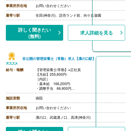
【退職金】なし
事業所所在地
お問い合わせください
最寄り駅
生田(神奈川)、読売ランド前、向ケ丘遊園
詳しく聞きたい
求人詳細を見る
(無料)
非公開の管理栄養士（常勤）求人【溝の口駅】
給与・報酬
【管理栄養士/常勤】※正社員
【月給】255,600円-
［内訳］
・基本給 166,200円-
・調整手当 66,900円
・特勤手当 2,500円
・看護処遇改善加算手当 8,000円
施設形態
病院
・看護ベースアップ加算手当 12,000円
［その他手当］
事業所所在地
お問い合わせください
・住宅手当 10,000円（扶養家族なし）/20,000円（扶
養家族あり）
最寄り駅
溝の口、武蔵溝ノ口、高津(神奈川)
※契約主体者のみ支給
・家族手当 14,000円（配偶者）/4,500円（満60歳以上
の父母・満18歳以上の就学している子）