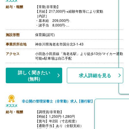
給与・報酬
【常勤;非常勤】
【月給】217,000円-※経験年数等により変動
［内訳］
・基本給 209,000円-
・諸手当 8,000円-
【賞与】年2回（計4.40ヶ月分）※前年度実績
【通勤手当】あり※会社規定に基づき支給
施設形態
保育園(認可)
【昇給】あり（1月あたり3.00％-）※前年度実績
【退職金】あり※勤続1年以上
事業所所在地
神奈川県海老名市国分北3-1-43
アクセス
小田急小田原線「海老名駅」より徒歩13分/マイカー通勤
可能※駐車場は自己手配
詳しく聞きたい
求人詳細を見る
(無料)
非公開の管理栄養士（非常勤）求人【善行駅】
給与・報酬
【調理員/非常勤】
【時給】1,250円-1,280円
【賞与】年2回（寸志程度）
【通勤手当】あり（全額支給）