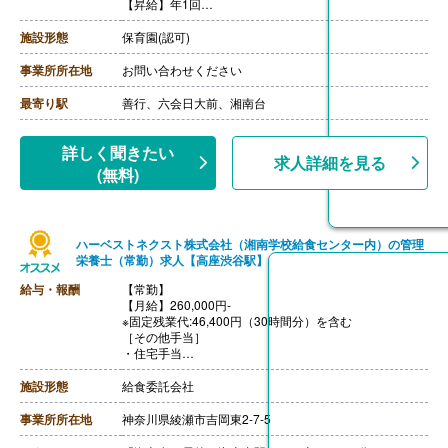
【昇給】年1回
【退職金】あり※勤続2年以上
施設形態
保育園(認可)
事業所所在地
お問い合わせください
最寄り駅
善行、六会日大前、湘南台
詳しく聞きたい
求人詳細を見る
(無料)
ハーベストネクスト株式会社（湘南学校給食センター内）の管理
栄養士（常勤）求人【高座渋谷駅】
給与・報酬
【常勤】
【月給】260,000円-
※固定残業代:46,400円（30時間分）を含む
［その他手当］
・住宅手当
・残業代（超過分）
【賞与】あり※契約による
施設形態
給食委託会社
【通勤手当】あり※規定内支給（2km以上は交通費支給）
【昇給】あり※契約による
事業所所在地
神奈川県綾瀬市吉岡東2-7-5
【退職金】あり※契約による