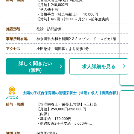
【月給】240,000円-
［その他手当］
・資格手当（社会福祉士） 10,000円
【賞与】年2回（計2.00ヶ月分）※前年度実績
【昇給】年1回
【退職金】あり（勤続3年以上）
施設形態
往診・訪問診療
【通勤手当】あり（上限50,000円/月）
事業所所在地
神奈川県大和市鶴間2-2-2 メゾン・ド・スピカ1階
アクセス
小田急線「鶴間駅」より徒歩1分
詳しく聞きたい
求人詳細を見る
(無料)
太陽の子桜台保育園の管理栄養士（常勤）求人【青葉台駅】
給与・報酬
【管理栄養士・栄養士/常勤】※正社員
【月給】253,000円-298,000円
［内訳］
・基本給 170,000円-
・処遇改善2手当支給 5,000円-
※キャリアアップ研修の受講・修了証の提出が必要
・処遇改善3手当
施設形態
保育園(認可)