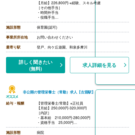
【月給】226,800円-※経験、スキル考慮
［その他手当］
・時間外手当
・役職手当
・調整手当
・世帯主手当 25,000円/月※要件あり
施設形態
保育園(認可)
・近隣地域移転手当 100,000円※要件あり
・住宅手当
事業所所在地
お問い合わせください
【賞与】年3回（夏季・冬季・決算）※前年度実績
【通勤手当】あり（上限20,000円/月）
最寄り駅
登戸、向ケ丘遊園、和泉多摩川
【昇給】年1回
【退職金】あり※企業型確定拠出年金
詳しく聞きたい
求人詳細を見る
(無料)
非公開の管理栄養士（常勤）求人【古淵駅】
給与・報酬
【管理栄養士/常勤】※正社員
【月給】250,000円-320,000円
［内訳］
・基本給 210,000円-280,000円
・資格手当 25,000円
・職務手当 15,000円
［その他手当］
施設形態
病院