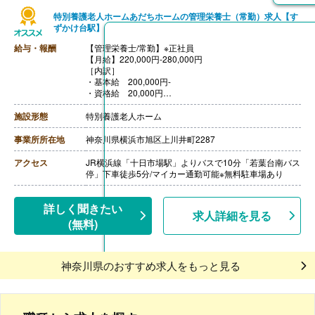
特別養護老人ホームあだちホームの管理栄養士（常勤）求人【す
ずかけ台駅】
給与・報酬
【管理栄養士/常勤】※正社員
【月給】220,000円-280,000円
［内訳］
・基本給 200,000円-
・資格給 20,000円
［その他手当］
・住宅手当
施設形態
特別養護老人ホーム
【賞与】年2回（計3.40ヶ月分）※前年度実績
【通勤手当】あり（全額補助）
事業所所在地
神奈川県横浜市旭区上川井町2287
【昇給】あり（1月あたり1,500円-）※前年度実績
【退職金】あり
アクセス
JR横浜線「十日市場駅」よりバスで10分「若葉台南バス
停」下車徒歩5分/マイカー通勤可能※無料駐車場あり
詳しく聞きたい
求人詳細を見る
(無料)
神奈川県のおすすめ求人をもっと見る