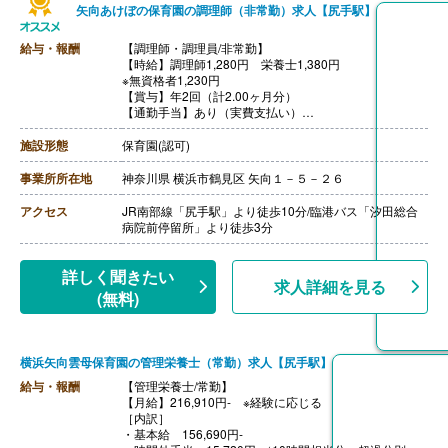
矢向あけぼの保育園の調理師（非常勤）求人【尻手駅】
給与・報酬
【調理師・調理員/非常勤】
【時給】調理師1,280円 栄養士1,380円
※無資格者1,230円
【賞与】年2回（計2.00ヶ月分）
【通勤手当】あり（実費支払い）
【昇給】あり
施設形態
保育園(認可)
事業所所在地
神奈川県 横浜市鶴見区 矢向１－５－２６
アクセス
JR南部線「尻手駅」より徒歩10分/臨港バス「汐田総合
病院前停留所」より徒歩3分
詳しく聞きたい
求人詳細を見る
(無料)
横浜矢向雲母保育園の管理栄養士（常勤）求人【尻手駅】
給与・報酬
【管理栄養士/常勤】
【月給】216,910円- ※経験に応じる
［内訳］
・基本給 156,690円-