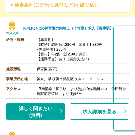
▼検索条件(こだわり条件など)を絞り込む
矢向あけぼの保育園の栄養士（非常勤）求人【尻手駅】
給与・報酬
【非常勤】
【時給】調理師1,280円 栄養士1,380円
※無資格者1,230円
【賞与】年2回（計2.00ヶ月分）
【通勤手当】あり（実費支払い）
【昇給】あり
施設形態
保育園(認可)
事業所所在地
神奈川県 横浜市鶴見区 矢向１－５－２６
アクセス
JR南部線「尻手駅」より徒歩10分/臨港バス「汐田総合
病院前停留所」より徒歩3分
詳しく聞きたい
求人詳細を見る
(無料)