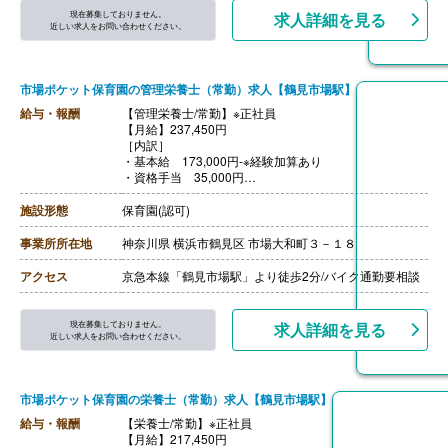
現在募集しておりません。
求人詳細を見る
近しい求人をお問い合わせください。
市場ポケット保育園の管理栄養士（常勤）求人【鶴見市場駅】
給与・報酬
【管理栄養士/常勤】※正社員
【月給】237,450円
［内訳］
・基本給 173,000円-※経験加算あり
・資格手当 35,000円
・処遇改善手当1 10,000円
・処遇改善手当2 13,000円※キャリアアップ証明書必要
施設形態
保育園(認可)
・処遇改善手当3 6,450円
【賞与】年2回（計3.20ヶ月分）※前年度実績
事業所所在地
神奈川県 横浜市鶴見区 市場大和町３－１８
【通勤手当】あり
【昇給】業績に応じてあり
アクセス
京急本線「鶴見市場駅」より徒歩2分/バイク通勤要相談
【退職金】あり※勤続3年目から中退共加入
現在募集しておりません。
求人詳細を見る
近しい求人をお問い合わせください。
市場ポケット保育園の栄養士（常勤）求人【鶴見市場駅】
給与・報酬
【栄養士/常勤】※正社員
【月給】217,450円