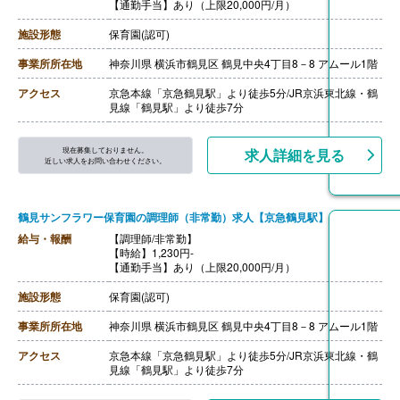
【通勤手当】あり（上限20,000円/月）
施設形態
保育園(認可)
事業所所在地
神奈川県 横浜市鶴見区 鶴見中央4丁目8－8 アムール1階
アクセス
京急本線「京急鶴見駅」より徒歩5分/JR京浜東北線・鶴
見線「鶴見駅」より徒歩7分
現在募集しておりません。
求人詳細を見る
近しい求人をお問い合わせください。
鶴見サンフラワー保育園の調理師（非常勤）求人【京急鶴見駅】
給与・報酬
【調理師/非常勤】
【時給】1,230円-
【通勤手当】あり（上限20,000円/月）
施設形態
保育園(認可)
事業所所在地
神奈川県 横浜市鶴見区 鶴見中央4丁目8－8 アムール1階
アクセス
京急本線「京急鶴見駅」より徒歩5分/JR京浜東北線・鶴
見線「鶴見駅」より徒歩7分