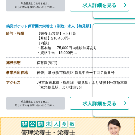
【通勤手当】あり（全額支給）
現在募集しておりません。
求人詳細を見る
【昇給】あり（年1回）
近しい求人をお問い合わせください。
【退職金】あり
鶴見ポケット保育園の栄養士（常勤）求人【鶴見駅】
給与・報酬
【栄養士/常勤】※正社員
【月給】216,450円-
［内訳］
・基本給 175,000円-※経験加算あり
・資格手当 15,000円
・処遇改善手当1 10,000円
・処遇改善手当2 10.000円
施設形態
保育園(認可)
・処遇改善手当3 6,450円
【賞与】年2回（計3.20ヶ月分）※前年度実績
事業所所在地
神奈川県 横浜市鶴見区 鶴見中央一丁目７番５号
【通勤手当】あり
【昇給】業績に応じてあり
アクセス
JR京浜東北線・鶴見線「鶴見駅」より徒歩1分/京急本線
【退職金】あり※勤続3年目から中退共加入
「京急鶴見駅」より徒歩3分
現在募集しておりません。
求人詳細を見る
近しい求人をお問い合わせください。