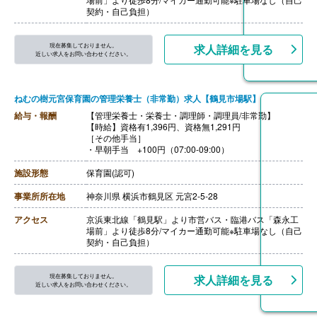
契約・自己負担）
現在募集しておりません。
求人詳細を見る
近しい求人をお問い合わせください。
ねむの樹元宮保育園の管理栄養士（非常勤）求人【鶴見市場駅】
給与・報酬
【管理栄養士・栄養士・調理師・調理員/非常勤】
【時給】資格有1,396円、資格無1,291円
［その他手当］
・早朝手当 +100円（07:00-09:00）
施設形態
保育園(認可)
事業所所在地
神奈川県 横浜市鶴見区 元宮2-5-28
アクセス
京浜東北線「鶴見駅」より市営バス・臨港バス「森永工
場前」より徒歩8分/マイカー通勤可能※駐車場なし（自己
契約・自己負担）
現在募集しておりません。
求人詳細を見る
近しい求人をお問い合わせください。