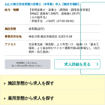
ねむの樹元宮保育園の栄養士（非常勤）求人【鶴見市場駅】
給与・報酬
【管理栄養士・栄養士・調理師・調理員/非常勤】
【時給】資格有1,396円、資格無1,291円
［その他手当］
・早朝手当 +100円（07:00-09:00）
施設形態
保育園(認可)
事業所所在地
神奈川県 横浜市鶴見区 元宮2-5-28
アクセス
京浜東北線「鶴見駅」より市営バス・臨港バス「森永工
場前」より徒歩8分/マイカー通勤可能※駐車場なし（自己
契約・自己負担）
現在募集しておりません。
求人詳細を見る
近しい求人をお問い合わせください。
施設形態から求人を探す
雇用形態から求人を探す