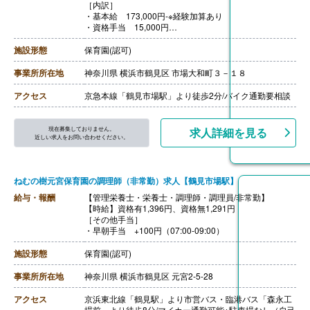
［内訳］
・基本給 173,000円-※経験加算あり
・資格手当 15,000円
・処遇改善手当1 10,000円
・処遇改善手当2 13,000円※キャリアアップ証明書必要
施設形態
保育園(認可)
・処遇改善手当3 6,450円
【賞与】年2回（計3.20ヶ月分）※前年度実績
事業所所在地
神奈川県 横浜市鶴見区 市場大和町３－１８
【通勤手当】あり
【昇給】業績に応じてあり
アクセス
京急本線「鶴見市場駅」より徒歩2分/バイク通勤要相談
【退職金】あり※勤続3年目から中退共加入
現在募集しておりません。
求人詳細を見る
近しい求人をお問い合わせください。
ねむの樹元宮保育園の調理師（非常勤）求人【鶴見市場駅】
給与・報酬
【管理栄養士・栄養士・調理師・調理員/非常勤】
【時給】資格有1,396円、資格無1,291円
［その他手当］
・早朝手当 +100円（07:00-09:00）
施設形態
保育園(認可)
事業所所在地
神奈川県 横浜市鶴見区 元宮2-5-28
アクセス
京浜東北線「鶴見駅」より市営バス・臨港バス「森永工
場前」より徒歩8分/マイカー通勤可能※駐車場なし（自己