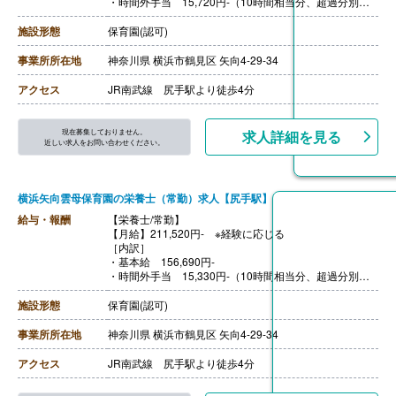
・時間外手当 15,720円-（10時間相当分、超過分別途
支給）
・資格手当 20,000円
施設形態
保育園(認可)
・処遇改善手当 15,000円
・その他手当 9,500円
事業所所在地
神奈川県 横浜市鶴見区 矢向4-29-34
【賞与】年3回（7月・12月・4月) ※評価・業績によって
変動あり
アクセス
JR南武線 尻手駅より徒歩4分
※それぞれの賞与に合わせ別途、処遇改善金等（各60,00
0円以上）を上乗せして支給
【通勤手当】あり（全額支給）
現在募集しておりません。
求人詳細を見る
【昇給】あり（年1回）
近しい求人をお問い合わせください。
【退職金】あり
横浜矢向雲母保育園の栄養士（常勤）求人【尻手駅】
給与・報酬
【栄養士/常勤】
【月給】211,520円- ※経験に応じる
［内訳］
・基本給 156,690円-
・時間外手当 15,330円-（10時間相当分、超過分別途
支給）
・資格手当 15,000円
施設形態
保育園(認可)
・処遇改善手当 15,000円
・その他手当 9,500円
事業所所在地
神奈川県 横浜市鶴見区 矢向4-29-34
【賞与】年3回（7月・12月・4月) ※評価・業績によって
変動あり
アクセス
JR南武線 尻手駅より徒歩4分
※それぞれの賞与に合わせ別途、処遇改善金等（各60,00
0円以上）を上乗せして支給