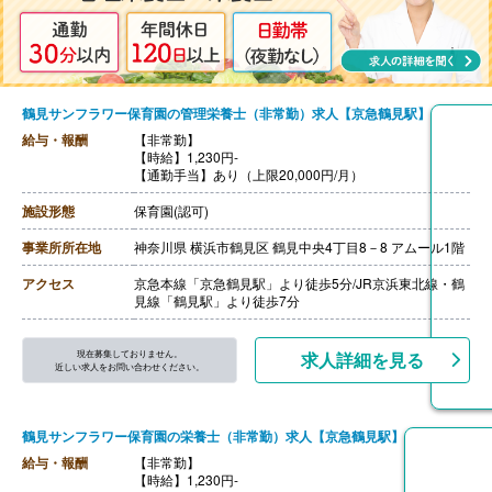
鶴見サンフラワー保育園の管理栄養士（非常勤）求人【京急鶴見駅】
給与・報酬
【非常勤】
【時給】1,230円-
【通勤手当】あり（上限20,000円/月）
施設形態
保育園(認可)
事業所所在地
神奈川県 横浜市鶴見区 鶴見中央4丁目8－8 アムール1階
アクセス
京急本線「京急鶴見駅」より徒歩5分/JR京浜東北線・鶴
見線「鶴見駅」より徒歩7分
現在募集しておりません。
求人詳細を見る
近しい求人をお問い合わせください。
鶴見サンフラワー保育園の栄養士（非常勤）求人【京急鶴見駅】
給与・報酬
【非常勤】
【時給】1,230円-