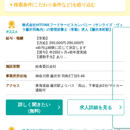
▼検索条件(こだわり条件など)を絞り込む
株式会社HITOWAフードサービスカンパニー（サンライズ・ヴィ
ラ藤沢羽鳥内）の管理栄養士（常勤）求人【藤沢本町駅】
給与・報酬
【常勤】
【月給】250,000円-290,000円
※給与は経験に応じて決定します
【賞与】年2回2ヶ月※前年度実績
【通勤手当】あり
※公共交通機関:上限30,000円/月
※マイカー通勤:片道2km以上（ガソリン代は規定内支
施設形態
給食委託会社
給）
【昇給】あり（年1回）
事業所所在地
神奈川県 藤沢市 羽鳥5丁目5-46
【退職金】あり（会社規定による）
アクセス
東海道線 藤沢駅よりバス「高山」下車徒歩2分/マイカー
通勤可
詳しく聞きたい
求人詳細を見る
(無料)