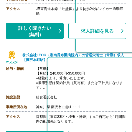
アクセス
JR東海道本線「辻堂駅」より徒歩24分/マイカー通勤可
能
詳しく聞きたい
求人詳細を見る
(無料)
株式会社LEOC（湘南長寿園病院内）の管理栄養士（常勤）求人
【藤沢本町駅】
給与・報酬
【常勤】
【月給】240,000円-350,000円
※経験により、算出いたします。
※雇用形態は契約社員（賞与有）または正社員になりま
す。
※モデル年収
・管理栄養士・栄養士で未経験の場合
施設形態
給食委託会社
年収3,000,000円-
・調理師病院調理経験3年程度の場合
事業所所在地
神奈川県 藤沢市 白旗1-11-1
年収3,500,000円-4,000,000円
ご面接を通して雇用形態を検討します。
アクセス
首都圏（東京23区・埼玉・神奈川）※ご自宅から1時間圏
【賞与】年2回（1.0ヶ月-2.0ヶ月分）※前年度実績、経験
内の配属先となります。
による
【通勤手当】あり（上限なし/月）※全額支給