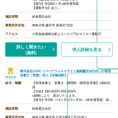
【賞与】年2回2ヶ月※前年度実績
【通勤手当】あり
※公共交通機関:上限30,000円/月
※マイカー通勤:片道2km以上（ガソリン代は規定内支
施設形態
給食委託会社
給）
【昇給】あり（年1回）
事業所所在地
神奈川県 藤沢市 菖蒲沢1222
【退職金】あり（会社規定による）
アクセス
小田急線湘南台駅よりバスで7分/マイカー通勤可
詳しく聞きたい
求人詳細を見る
(無料)
株式会社LEOC（パークウェルステイト湘南藤沢SST内）の管理
栄養士（常勤）求人【本鵠沼駅】
給与・報酬
【管理栄養士・栄養士・調理師・調理員/常勤】※契約社
員
【月給】280,000円-300,000円
※経験により、算出いたします。
【賞与】年2回（1.0ヶ月-2.0ヶ月分）※前年度実績、経験
による
【通勤手当】あり（上限なし/月）※全額支給
施設形態
給食委託会社
【昇給】あり（年1回）
【退職金】あり※勤続10年以上
事業所所在地
神奈川県 藤沢市 辻堂元町6丁目1018-1