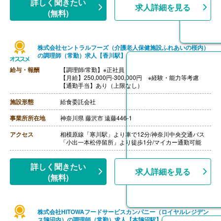
詳しく聞きたい
求人詳細を見る
【通勤手当】あり
(無料)
※公共交通機関:上限30,000円/月
※マイカー通勤:片道2km以上（ガソリン代は規定内支
給）
【昇給】あり（年1回）
株式会社セントラルフーズ（介護老人保健施設ふれあいの桜内）
【退職金】あり（会社規定による）
の調理師（常勤）求人【香川駅】
給与・報酬
【調理師/常勤】※正社員
【月給】250,000円-300,000円 ※経験・能力等考慮
【通勤手当】あり（上限なし）
施設形態
給食委託会社
事業所所在地
神奈川県 藤沢市 遠藤446-1
アクセス
相模原線「寒川駅」より車で12分/神奈川中央交通バス
「小出一本松停留所」より徒歩1分/マイカー通勤可能
詳しく聞きたい
求人詳細を見る
(無料)
株式会社HITOWAフードサービスカンパニー（ロイヤルレジデン
ス鵠沼内）の調理師（常勤）求人【本鵠沼駅】