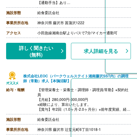
【通勤手当】あり
※公共交通機関:上限30,000円/月
※マイカー通勤:片道2km以上（ガソリン代は規定内支
施設形態
給食委託会社
給）
【昇給】あり（年1回）
事業所所在地
神奈川県 藤沢市 菖蒲沢1222
【退職金】あり（会社規定による）
++++++++++++++++++++
アクセス
小田急線湘南台駅よりバスで7分/マイカー通勤可
【調理師/常勤】※正社員
【月給】240,000円-270,000円
※給与は経験に応じて決定します
詳しく聞きたい
求人詳細を見る
【賞与】年2回2ヶ月※前年度実績
(無料)
【通勤手当】あり
※公共交通機関:上限30,000円/月
※マイカー通勤:片道2km以上（ガソリン代は規定内支
給）
株式会社LEOC（パークウェルステイト湘南藤沢SST内）の調理
【昇給】あり（年1回）
師（常勤）求人【本鵠沼駅】
【退職金】あり（会社規定による）
給与・報酬
【管理栄養士・栄養士・調理師・調理員/常勤】※契約社
員
【月給】280,000円-300,000円
※経験により、算出いたします。
【賞与】年2回（1.0ヶ月-2.0ヶ月分）※前年度実績、経験
による
【通勤手当】あり（上限なし/月）※全額支給
施設形態
給食委託会社
【昇給】あり（年1回）
【退職金】あり※勤続10年以上
事業所所在地
神奈川県 藤沢市 辻堂元町6丁目1018-1