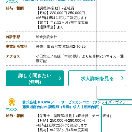
給与・報酬
【調理師/常勤】※正社員
【月給】220,000円-250,000円
※給与は経験に応じて決定します
【賞与】年2回2ヶ月※前年度実績
【通勤手当】あり
※公共交通機関:上限30,000円/月
※マイカー通勤:片道2km以上（ガソリン代は規定内支
施設形態
給食委託会社
給）
【昇給】あり（年1回）
事業所所在地
神奈川県 藤沢市 本鵠沼2-10-25
【退職金】あり（会社規定による）
アクセス
小田急江ノ島線「本鵠沼駅」より徒歩約2分/マイカー通
勤可能
詳しく聞きたい
求人詳細を見る
(無料)
株式会社HITOWAフードサービスカンパニー(サンライズ・ヴィラ
藤沢湘南台内)の調理師（常勤）求人【湘南台駅】
給与・報酬
【栄養士・調理師/常勤】※正社員（チーフ候補）
【月給】250,000円-280,000円
※給与は経験に応じて決定します
【賞与】年2回2ヶ月※前年度実績