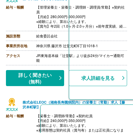
給与・報酬
【管理栄養士・栄養士・調理師・調理員/常勤】※契約社
員
【月給】280,000円-300,000円
※経験により、算出いたします。
【賞与】年2回（1.0ヶ月-2.0ヶ月分）※前年度実績、経験
による
【通勤手当】あり（上限なし/月）※全額支給
施設形態
給食委託会社
【昇給】あり（年1回）
【退職金】あり※勤続10年以上
事業所所在地
神奈川県 藤沢市 辻堂元町6丁目1018-1
アクセス
JR東海道本線「辻堂駅」より徒歩24分/マイカー通勤可
能
詳しく聞きたい
求人詳細を見る
(無料)
株式会社LEOC（湘南長寿園病院内）の栄養士（常勤）求人【藤
沢本町駅】
給与・報酬
【栄養士・調理師/常勤】※契約社員
【月給】240,000円-350,000円
※経験により、算出いたします。
※雇用形態は契約社員（賞与有）または正社員になりま