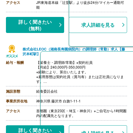
アクセス
JR東海道本線「辻堂駅」より徒歩24分/マイカー通勤可
能
詳しく聞きたい
求人詳細を見る
(無料)
株式会社LEOC（湘南長寿園病院内）の調理師（常勤）求人【藤
沢本町駅】
給与・報酬
【栄養士・調理師/常勤】※契約社員
【月給】240,000円-350,000円
※経験により、算出いたします。
※雇用形態は契約社員（賞与有）または正社員になりま
す。
※モデル年収
・管理栄養士・栄養士で未経験の場合
施設形態
給食委託会社
年収3,000,000円-
・調理師病院調理経験3年程度の場合
事業所所在地
神奈川県 藤沢市 白旗1-11-1
年収3,500,000円-4,000,000円
ご面接を通して雇用形態を検討します。
アクセス
首都圏（東京23区・埼玉・神奈川）※ご自宅から1時間圏
【賞与】年2回（1.0ヶ月-2.0ヶ月分）※前年度実績、経験
内の配属先となります。
による
【通勤手当】あり（上限なし/月）※全額支給
【昇給】あり（年1回）
詳しく聞きたい