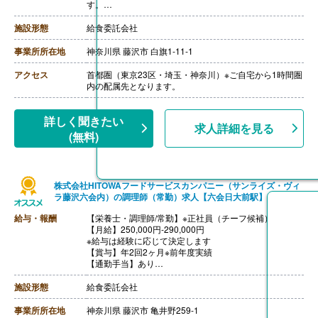
す。
※モデル年収
・管理栄養士・栄養士で未経験の場合
施設形態
給食委託会社
年収3,000,000円-
・調理師病院調理経験3年程度の場合
事業所所在地
神奈川県 藤沢市 白旗1-11-1
年収3,500,000円-4,000,000円
ご面接を通して雇用形態を検討します。
アクセス
首都圏（東京23区・埼玉・神奈川）※ご自宅から1時間圏
【賞与】年2回（1.0ヶ月-2.0ヶ月分）※前年度実績、経験
内の配属先となります。
による
【通勤手当】あり（上限なし/月）※全額支給
【昇給】あり（年1回）
詳しく聞きたい
求人詳細を見る
【退職金】あり※勤続10年以上
(無料)
株式会社HITOWAフードサービスカンパニー（サンライズ・ヴィ
ラ藤沢六会内）の調理師（常勤）求人【六会日大前駅】
給与・報酬
【栄養士・調理師/常勤】※正社員（チーフ候補）
【月給】250,000円-290,000円
※給与は経験に応じて決定します
【賞与】年2回2ヶ月※前年度実績
【通勤手当】あり
※公共交通機関:上限30,000円/月
※マイカー通勤:片道2km以上（ガソリン代は規定内支
施設形態
給食委託会社
給）
【昇給】あり（年1回）
事業所所在地
神奈川県 藤沢市 亀井野259-1