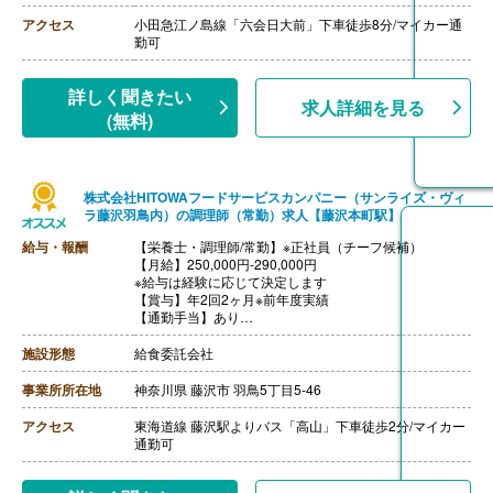
【退職金】あり（会社規定による）
++++++++++++++++++++
アクセス
小田急江ノ島線「六会日大前」下車徒歩8分/マイカー通
【調理師/常勤】※正社員
勤可
【月給】250,000円-270,000円
※給与は経験に応じて決定します
【賞与】年2回2ヶ月※前年度実績
詳しく聞きたい
求人詳細を見る
【通勤手当】あり
(無料)
※公共交通機関:上限30,000円/月
※マイカー通勤:片道2km以上（ガソリン代は規定内支
給）
【昇給】あり（年1回）
株式会社HITOWAフードサービスカンパニー（サンライズ・ヴィ
【退職金】あり（会社規定による）
ラ藤沢羽鳥内）の調理師（常勤）求人【藤沢本町駅】
給与・報酬
【栄養士・調理師/常勤】※正社員（チーフ候補）
【月給】250,000円-290,000円
※給与は経験に応じて決定します
【賞与】年2回2ヶ月※前年度実績
【通勤手当】あり
※公共交通機関:上限30,000円/月
※マイカー通勤:片道2km以上（ガソリン代は規定内支
施設形態
給食委託会社
給）
【昇給】あり（年1回）
事業所所在地
神奈川県 藤沢市 羽鳥5丁目5-46
【退職金】あり（会社規定による）
++++++++++++++++++++
アクセス
東海道線 藤沢駅よりバス「高山」下車徒歩2分/マイカー
【調理師/常勤】※正社員
通勤可
【月給】250,000円-270,000円
※給与は経験に応じて決定します
【賞与】年2回2ヶ月※前年度実績