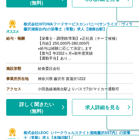
(無料)
株式会社HITOWAフードサービスカンパニー(サンライズ・ヴィラ
藤沢湘南台内)の栄養士（常勤）求人【湘南台駅】
給与・報酬
【栄養士・調理師/常勤】※正社員（チーフ候補）
【月給】250,000円-280,000円
※給与は経験に応じて決定します
【賞与】年2回2ヶ月※前年度実績
【通勤手当】あり
※公共交通機関:上限30,000円/月
※マイカー通勤:片道2km以上（ガソリン代は規定内支
施設形態
給食委託会社
給）
【昇給】あり（年1回）
事業所所在地
神奈川県 藤沢市 菖蒲沢1222
【退職金】あり（会社規定による）
アクセス
小田急線湘南台駅よりバスで7分/マイカー通勤可
詳しく聞きたい
求人詳細を見る
(無料)
株式会社LEOC（パークウェルステイト湘南藤沢SST内）の栄養
士（常勤）求人【本鵠沼駅】