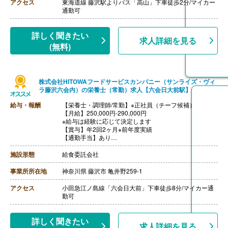
アクセス
東海道線 藤沢駅よりバス「高山」下車徒歩2分/マイカー
通勤可
詳しく聞きたい
求人詳細を見る
(無料)
株式会社HITOWAフードサービスカンパニー（サンライズ・ヴィ
ラ藤沢六会内）の栄養士（常勤）求人【六会日大前駅】
給与・報酬
【栄養士・調理師/常勤】※正社員（チーフ候補）
【月給】250,000円-290,000円
※給与は経験に応じて決定します
【賞与】年2回2ヶ月※前年度実績
【通勤手当】あり
※公共交通機関:上限30,000円/月
※マイカー通勤:片道2km以上（ガソリン代は規定内支
施設形態
給食委託会社
給）
【昇給】あり（年1回）
事業所所在地
神奈川県 藤沢市 亀井野259-1
【退職金】あり（会社規定による）
アクセス
小田急江ノ島線「六会日大前」下車徒歩8分/マイカー通
勤可
詳しく聞きたい
求人詳細を見る