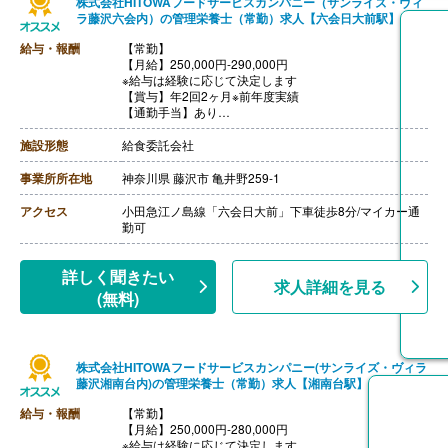
株式会社HITOWAフードサービスカンパニー（サンライズ・ヴィ
ラ藤沢六会内）の管理栄養士（常勤）求人【六会日大前駅】
給与・報酬
【常勤】
【月給】250,000円-290,000円
※給与は経験に応じて決定します
【賞与】年2回2ヶ月※前年度実績
【通勤手当】あり
※公共交通機関:上限30,000円/月
※マイカー通勤:片道2km以上（ガソリン代は規定内支
施設形態
給食委託会社
給）
【昇給】あり（年1回）
事業所所在地
神奈川県 藤沢市 亀井野259-1
【退職金】あり（会社規定による）
アクセス
小田急江ノ島線「六会日大前」下車徒歩8分/マイカー通
勤可
詳しく聞きたい
求人詳細を見る
(無料)
株式会社HITOWAフードサービスカンパニー(サンライズ・ヴィラ
藤沢湘南台内)の管理栄養士（常勤）求人【湘南台駅】
給与・報酬
【常勤】
【月給】250,000円-280,000円
※給与は経験に応じて決定します