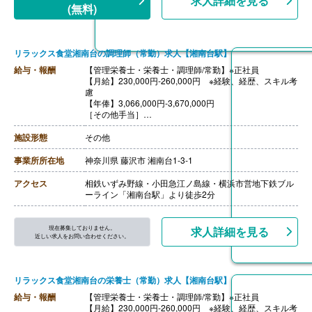
求人詳細を見る
【退職金】あり※勤続10年以上
(無料)
リラックス食堂湘南台の調理師（常勤）求人【湘南台駅】
給与・報酬
【管理栄養士・栄養士・調理師/常勤】※正社員
【月給】230,000円-260,000円 ※経験、経歴、スキル考
慮
【年俸】3,066,000円-3,670,000円
［その他手当］
・時間外手当 1分単位で支給
・深夜割増手当 1分単位で支給
施設形態
その他
【賞与】年2回
【通勤手当】あり（上限50,000円/月）
事業所所在地
神奈川県 藤沢市 湘南台1-3-1
【退職金】なし
アクセス
相鉄いずみ野線・小田急江ノ島線・横浜市営地下鉄ブル
ーライン「湘南台駅」より徒歩2分
現在募集しておりません。
求人詳細を見る
近しい求人をお問い合わせください。
リラックス食堂湘南台の栄養士（常勤）求人【湘南台駅】
給与・報酬
【管理栄養士・栄養士・調理師/常勤】※正社員
【月給】230,000円-260,000円 ※経験、経歴、スキル考