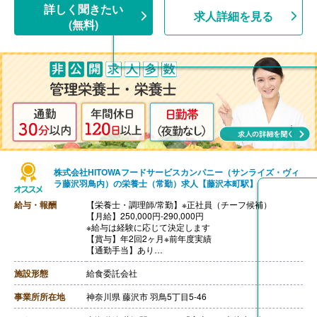
【昇給】あり（年1回）
詳しく聞きたい
求人詳細を見る
【退職金】あり※勤続10年以上
(無料)
株式会社HITOWAフードサービスカンパニー（サンライズ・ヴィ
ラ藤沢羽鳥内）の栄養士（常勤）求人【藤沢本町駅】
給与・報酬
【栄養士・調理師/常勤】※正社員（チーフ候補）
【月給】250,000円-290,000円
※給与は経験に応じて決定します
【賞与】年2回2ヶ月※前年度実績
【通勤手当】あり
※公共交通機関:上限30,000円/月
※マイカー通勤:片道2km以上（ガソリン代は規定内支
施設形態
給食委託会社
給）
【昇給】あり（年1回）
事業所所在地
神奈川県 藤沢市 羽鳥5丁目5-46
【退職金】あり（会社規定による）