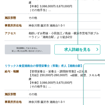
慮
【年俸】3,066,000円-3,670,000円
［その他手当］
・時間外手当 1分単位で支給
・深夜割増手当 1分単位で支給
施設形態
その他
【賞与】年2回
【通勤手当】あり（上限50,000円/月）
事業所所在地
神奈川県 藤沢市 湘南台1-3-1
【退職金】なし
アクセス
相鉄いずみ野線・小田急江ノ島線・横浜市営地下鉄ブル
ーライン「湘南台駅」より徒歩2分
現在募集しておりません。
求人詳細を見る
近しい求人をお問い合わせください。
リラックス食堂湘南台の管理栄養士（常勤）求人【湘南台駅】
給与・報酬
【管理栄養士・栄養士・調理師/常勤】※正社員
【月給】230,000円-260,000円 ※経験、経歴、スキル考
慮
【年俸】3,066,000円-3,670,000円
［その他手当］
・時間外手当 1分単位で支給
・深夜割増手当 1分単位で支給
施設形態
その他
【賞与】年2回
【通勤手当】あり（上限50,000円/月）
事業所所在地
神奈川県 藤沢市 湘南台1-3-1
【退職金】なし