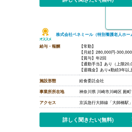
株式会社ベネミール（特別養護老人ホー
給与・報酬
【常勤】
【月給】280,000円-300,00
【賞与】年2回
【通勤手当】あり（上限20,0
【退職金】あり※勤続3年以
【昇給】あり
施設形態
給食委託会社
事業所所在地
神奈川県 川崎市川崎区 殿町1-
アクセス
京浜急行大師線「大師橋駅」
詳しく聞きたい
(無料)