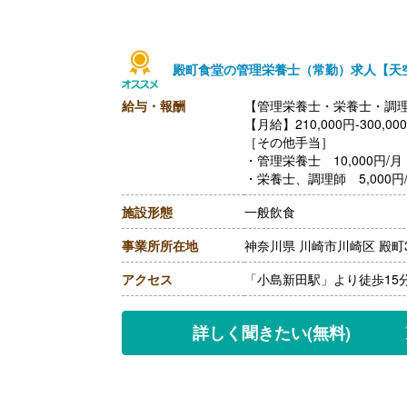
殿町食堂の管理栄養士（常勤）求人【天
給与・報酬
【管理栄養士・栄養士・調理
【月給】210,000円-300,00
［その他手当］
・管理栄養士 10,000円/月
・栄養士、調理師 5,000円
【通勤手当】あり ※規定に
施設形態
一般飲食
事業所所在地
神奈川県 川崎市川崎区 殿町
アクセス
「小島新田駅」より徒歩15
詳しく聞きたい
(無料)