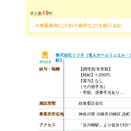
19
求人数
件
▼検索条件(こだわり条件など)を絞り込む
株式会社ミツオ（老人ホームリュエル・
駅】
給与・報酬
【調理員/非常勤】
【時給】1,230円-
【賞与】なし
［その他手当］
・早朝、遅番手当あり
【通勤手当】あり（上限13,5
施設形態
給食委託会社
【昇給】なし
【退職金】なし
事業所所在地
神奈川県 川崎市川崎区 浜町
アクセス
「浜川崎駅」より徒歩13分