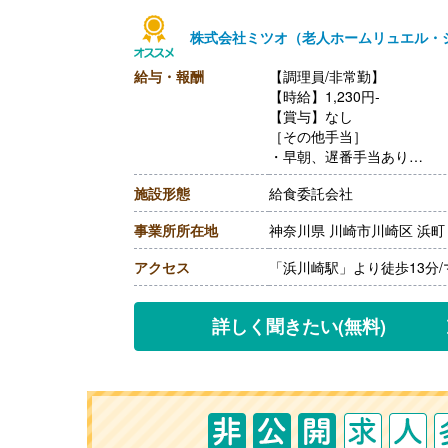
株式会社ミツオ（老人ホームリュエル・
給与・報酬
【調理員/非常勤】
【時給】1,230円-
【賞与】なし
［その他手当］
・早朝、遅番手当あり
【通勤手当】あり（上限13,5
施設形態
給食委託会社
【昇給】なし
【退職金】なし
事業所所在地
神奈川県 川崎市川崎区 浜町
アクセス
「浜川崎駅」より徒歩13分
詳しく聞きたい
(無料)