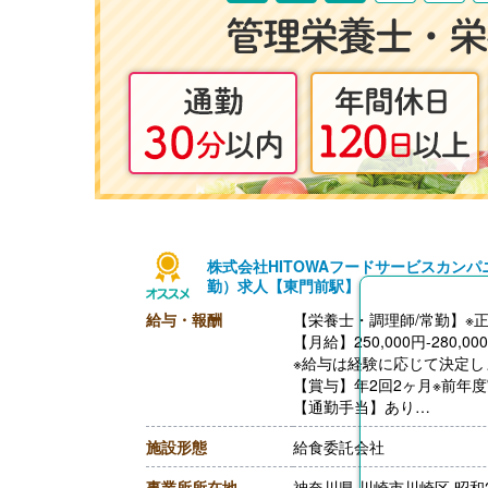
株式会社HITOWAフードサービスカン
勤）求人【東門前駅】
給与・報酬
【栄養士・調理師/常勤】※
【月給】250,000円-280,00
※給与は経験に応じて決定し
【賞与】年2回2ヶ月※前年
【通勤手当】あり
※公共交通機関:上限30,000
施設形態
給食委託会社
※マイカー通勤:片道2km
【昇給】あり（年1回）
事業所所在地
神奈川県 川崎市川崎区 昭和2-