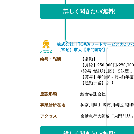
詳しく聞きたい
(無料)
株式会社HITOWAフードサービスカン
（常勤）求人【東門前駅】
給与・報酬
【常勤】
【月給】250,000円-280,00
※給与は経験に応じて決定し
【賞与】年2回2ヶ月※前年
【通勤手当】あり
※公共交通機関:上限30,000
施設形態
給食委託会社
※マイカー通勤:片道2km
【昇給】あり（年1回）
事業所所在地
神奈川県 川崎市川崎区 昭和2-
【退職金】あり（会社規定
アクセス
京浜急行大師線「東門前駅」
詳しく聞きたい
(無料)