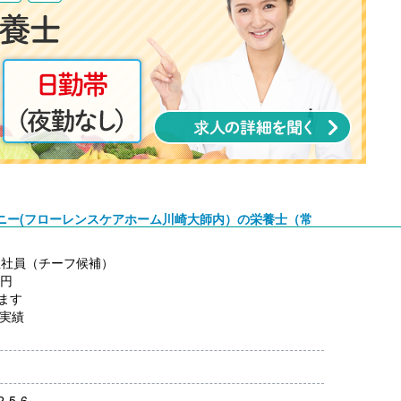
パニー(フローレンスケアホーム川崎大師内）の栄養士（常
正社員（チーフ候補）
0円
ます
度実績
円/月
以上（ガソリン代は規定内支給）
5-6