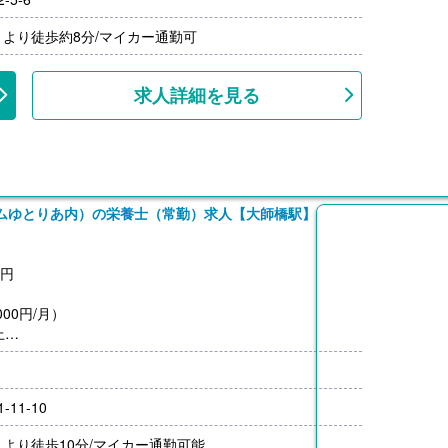
による）
より徒歩約8分/マイカー通勤可
求人詳細を見る
ムゆとりあ内）の栄養士（常勤）求人【大師橋駅】
0円
00円/月）
上
11-10
より徒歩10分/マイカー通勤可能