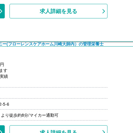
求人詳細を見る
パニー(フローレンスケアホーム川崎大師内）の管理栄養士
0円
ます
度実績
円/月
以上（ガソリン代は規定内支給）
5-6
による）
より徒歩約8分/マイカー通勤可
求人詳細を見る