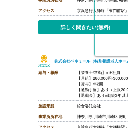
【退職金】あり（会社規定
アクセス
京浜急行大師線「東門前駅」
詳しく聞きたい
(無料)
株式会社ベネミール（特別養護老人ホー
給与・報酬
【栄養士/常勤】※正社員
【月給】280,000円-300,00
【賞与】年2回
【通勤手当】あり（上限20,0
【退職金】あり※勤続3年以
【昇給】あり
施設形態
給食委託会社
事業所所在地
神奈川県 川崎市川崎区 殿町1-
アクセス
京浜急行大師線「大師橋駅」