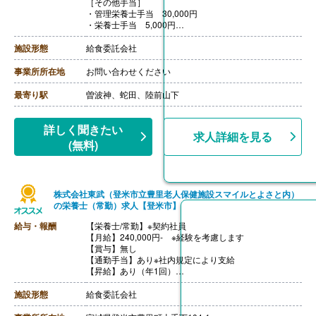
［その他手当］
・管理栄養士手当 30,000円
・栄養士手当 5,000円
・調理師手当 5,000円
・衛生管理者手当 5,000円※衛生管理者に任命された場
施設形態
給食委託会社
合
・リーダー手当 4,000円
事業所所在地
お問い合わせください
・チーフ手当 15,000円-30,000円
・セカンドチーフ手当 10,000円
最寄り駅
曽波神、蛇田、陸前山下
・配偶者手当 5,000円※世帯主に限る
・扶養手当 3,000円
・正月手当 最大4,000円/日
詳しく聞きたい
求人詳細を見る
【賞与】あり
(無料)
【通勤手当】あり（全額支給）※2km以上
【昇給】あり
株式会社東武（登米市立豊里老人保健施設スマイルとよさと内）
の栄養士（常勤）求人【登米市】
給与・報酬
【栄養士/常勤】※契約社員
【月給】240,000円- ※経験を考慮します
【賞与】無し
【通勤手当】あり※社内規定により支給
【昇給】あり（年1回）
【退職金】なし
施設形態
給食委託会社