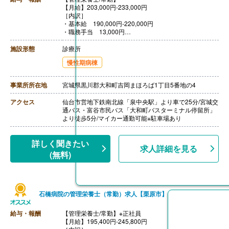
【月給】203,000円-233,000円
［内訳］
・基本給 190,000円-220,000円
・職務手当 13,000円
・住宅手当 10,000円-18,000円
［その他手当］
施設形態
診療所
・保育手当（月額）5,000円／未就学児1名につき
慢性期病棟
【賞与】年2回（計2.40ヶ月分）※前年度実績
【通勤手当】あり（上限31,600円/月）
【昇給】あり（1月あたり3,000-5,000円）※前年度実績
事業所所在地
宮城県黒川郡大和町吉岡まほろば1丁目5番地の4
【退職金】あり※勤続3年以上
アクセス
仙台市営地下鉄南北線「泉中央駅」より車で25分/宮城交
通バス・富谷市民バス「大和町バスターミナル停留所」
より徒歩5分/マイカー通勤可能※駐車場あり
詳しく聞きたい
求人詳細を見る
(無料)
石橋病院の管理栄養士（常勤）求人【栗原市】
給与・報酬
【管理栄養士/常勤】※正社員
【月給】195,400円-245,800円