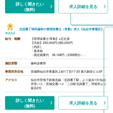
詳しく聞きたい
求人詳細を見る
(無料)
北四番丁神田歯科の管理栄養士（常勤）求人【仙台市青葉区】
給与・報酬
【管理栄養士/常勤】※正社員
【月給】250,000円-280,000円
［内訳］
・基本給
・固定残業代 36,168円（22時間分）
［その他手当］
・評価制度による手当 5,000円-20,000円
施設形態
歯科診療所
・住宅手当 15,000円/月※賃貸契約者、世帯主に限る）
・扶養手当 20,000円、2人目以降10,000円/人
事業所所在地
宮城県仙台市青葉区上杉1丁目17-20 第六銅谷ビル3F
【賞与】年2回（計3.50ヶ月分）※前年度実績
【通勤手当】あり（上限18,000円/月）
アクセス
仙台市営地下鉄南北線「北四番丁駅」より徒歩1分/仙台
【昇給】あり
市営バス・宮城交通バス「二日町北四番丁」停留所より
徒歩2分
詳しく聞きたい
求人詳細を見る
(無料)