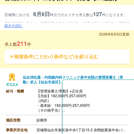
8月6日
127
宮城県における、
時点でのエイチエ求人数は
件になります。
募集資格別に見ると、管理栄養士求人が33.9%、栄養士求人が18.1%、調理師
続きを読む
求人が48%となります。
2026年8月6日更新
雇用形態別に見ると、常勤求人が81.1%、常勤・非常勤求人が6.3%、非常勤
211
求人数
件
求人が12.6%となります。
▼検索条件(こだわり条件など)を絞り込む
施設形態別に見ると、病院・クリニック求人が7.1%、介護・福祉求人が16.
5%、保育園等求人が22.8%、その他求人が53.5%となります。
仙台消化器・内視鏡内科クリニック泉中央院の管理栄養士（常
勤）求人【仙台市泉区】
給与・報酬
【管理栄養士/常勤】※正社員
【月給】192,000円‐257,000円
［内訳］
・基本給 192,000円‐257,000円
［その他手当］
・無遅刻手当 2,000円/月
・がん発見手当 10,000円/月
施設形態
診療所
・ベースアップ手当 7,000円/月
・コアメンバー手当 10,000円/月
事業所所在地
宮城県仙台市泉区泉中央1丁目15-2 赤間総業泉中央パーキングビル1F
・リーダー手当 10,000円/月