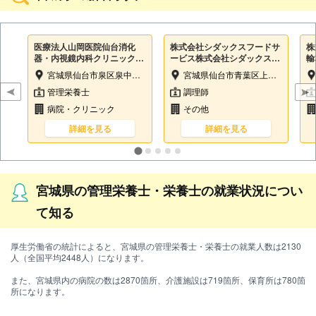
医療法人山岡医院仙台消化
株式会社シダックスフードサ
株
器・内視鏡内科クリニック泉
ービス株式会社シダックスフ
輸
中央院
ードサービス（周行会佐藤病
ゃ
宮城県仙台市泉区泉中央1丁目15-2 赤間総業泉中央パーキングビル1F
宮城県仙台市青葉区上杉2-3-17
院内）
管理栄養士
調理師
病院・クリニック
その他
詳細を見る
詳細を見る
宮城県の管理栄養士・栄養士の就業状況につい
て知る
厚生労働省の統計によると、宮城県の管理栄養士・栄養士の就業人数は2130
人（全国平均2448人）になります。
また、宮城県内の病院の数は2870箇所、介護施設は719箇所、保育所は780箇
所になります。