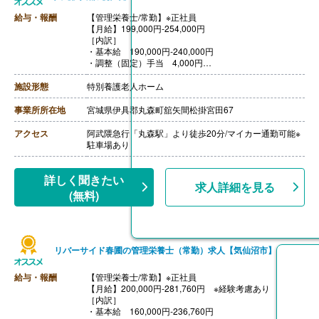
給与・報酬
【管理栄養士/常勤】※正社員
【月給】199,000円-254,000円
［内訳］
・基本給 190,000円-240,000円
・調整（固定）手当 4,000円
・資格手当 5,000円-10,000円
［その他手当］
施設形態
特別養護老人ホーム
・住宅手当 あり
【賞与】年2回（計4.00ヶ月分）※前年度実績
事業所所在地
宮城県伊具郡丸森町舘矢間松掛宮田67
【通勤手当】あり（上限50,000円/月）
【昇給】あり（1月あたり500円-2,000円）※前年度実績
アクセス
阿武隈急行「丸森駅」より徒歩20分/マイカー通勤可能※
【退職金】あり※勤続1年以上、退職金共済加入
駐車場あり
詳しく聞きたい
求人詳細を見る
(無料)
リバーサイド春圃の管理栄養士（常勤）求人【気仙沼市】
給与・報酬
【管理栄養士/常勤】※正社員
【月給】200,000円-281,760円 ※経験考慮あり
［内訳］
・基本給 160,000円-236,760円