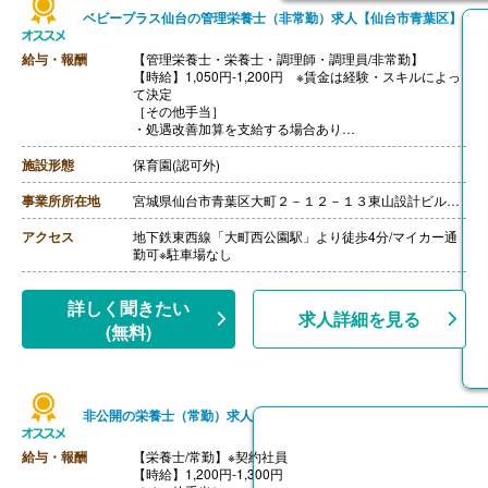
ベビープラス仙台の管理栄養士（非常勤）求人【仙台市青葉区】
給与・報酬
【管理栄養士・栄養士・調理師・調理員/非常勤】
【時給】1,050円-1,200円 ※賃金は経験・スキルによっ
て決定
［その他手当］
・処遇改善加算を支給する場合あり
【賞与】なし
【通勤手当】あり（上限30,000円/月）
施設形態
保育園(認可外)
【昇給】あり（1月あたり50円）※前年度実績
【退職金】なし
事業所所在地
宮城県仙台市青葉区大町２－１２－１３東山設計ビル２階
アクセス
地下鉄東西線「大町西公園駅」より徒歩4分/マイカー通
勤可※駐車場なし
詳しく聞きたい
求人詳細を見る
(無料)
非公開の栄養士（常勤）求人
給与・報酬
【栄養士/常勤】※契約社員
【時給】1,200円-1,300円