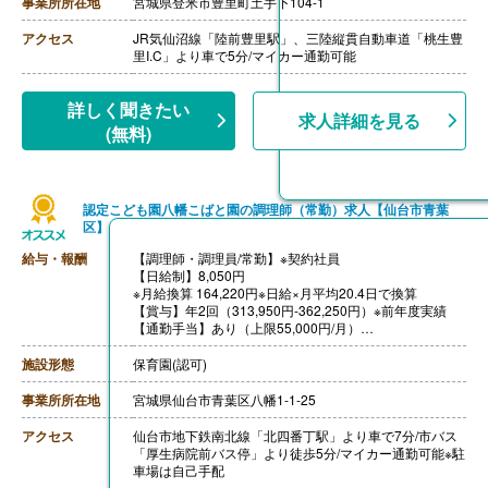
事業所所在地
宮城県登米市豊里町土手下104-1
アクセス
JR気仙沼線「陸前豊里駅」、三陸縦貫自動車道「桃生豊
里I.C」より車で5分/マイカー通勤可能
詳しく聞きたい
求人詳細を見る
(無料)
認定こども園八幡こばと園の調理師（常勤）求人【仙台市青葉
区】
給与・報酬
【調理師・調理員/常勤】※契約社員
【日給制】8,050円
※月給換算 164,220円※日給×月平均20.4日で換算
【賞与】年2回（313,950円-362,250円）※前年度実績
【通勤手当】あり（上限55,000円/月）
【昇給】なし
【退職金】あり※共済加入
施設形態
保育園(認可)
事業所所在地
宮城県仙台市青葉区八幡1-1-25
アクセス
仙台市地下鉄南北線「北四番丁駅」より車で7分/市バス
「厚生病院前バス停」より徒歩5分/マイカー通勤可能※駐
車場は自己手配