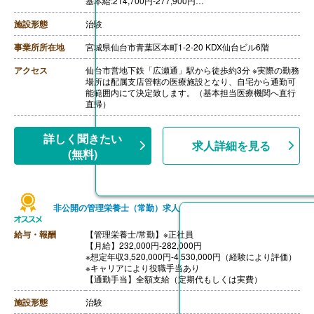
基本給:214,700円-277,900円
CRC手当:58,000円-77,000円
施設形態
治験
【賞与】年2回（計4.00ヶ月分）※前年度実績
【通勤手当】有り
事業所所在地
宮城県仙台市青葉区本町1-2-20 KDX仙台ビル6階
【寮・託児所】無し
アクセス
仙台市営地下鉄「広瀬通」駅から徒歩約3分 ※実際の勤務
場所は配属支店管轄の医療施設となり、自宅から通勤可
能範囲内にて決定致します。（基本担当医療機関へ直行
直帰）
詳しく聞きたい
求人詳細を見る
(無料)
非公開の管理栄養士（常勤）求人
給与・報酬
【管理栄養士/常勤】※正社員
【月給】232,000円-282,000円
※想定年収3,520,000円-4,530,000円（経験により評価）
※キャリアにより役職手当あり
【通勤手当】全額支給（定期代もしくは実費）
施設形態
治験