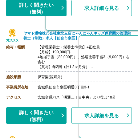
詳しく聞きたい
求人詳細を見る
(無料)
ヤマト運輸株式会社東北支店にゃんにゃんキッズ保育園の管理栄
養士（常勤）求人【仙台市泉区】
給与・報酬
【管理栄養士・栄養士/常勤】※正社員
【月給】199,000円-
※地域手当（22,000円）、処遇改善手当3（9,000円）を
含む
【賞与】年2回（計1.2ヶ月分）
【通勤手当】あり（上限20,000円/月）
【昇給】あり（年1回）
施設形態
保育園(認可外)
【退職金】あり
事業所所在地
宮城県仙台市泉区明通3丁目3-1
アクセス
宮城交通バス「明通三丁目中央」より徒歩10分
詳しく聞きたい
求人詳細を見る
(無料)