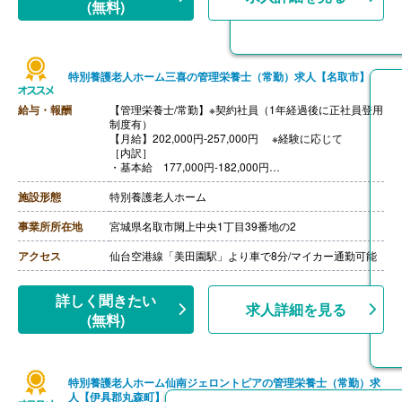
(無料)
特別養護老人ホーム三喜の管理栄養士（常勤）求人【名取市】
給与・報酬
【管理栄養士/常勤】※契約社員（1年経過後に正社員登用
制度有）
【月給】202,000円-257,000円 ※経験に応じて
［内訳］
・基本給 177,000円-182,000円
・処遇改善支援手当 7,000円
・資格手当 20,000円-70,000円※給与額は経験年数・勤
施設形態
特別養護老人ホーム
務実績などを考慮して決定いたします。
［その他手当］
事業所所在地
宮城県名取市閖上中央1丁目39番地の2
・退職年金手当等 5,000円（正社員登用後）
・住宅手当上限 14,000円
アクセス
仙台空港線「美田園駅」より車で8分/マイカー通勤可能
・扶養手当 5,000円-
【賞与】年2回（計2ヶ月分、正社員登用後は3ヶ月分）※
前年度実績
詳しく聞きたい
求人詳細を見る
【昇給】あり
(無料)
【退職金】なし
【通勤手当】あり（上限40,000円/2km以上対象）
特別養護老人ホーム仙南ジェロントピアの管理栄養士（常勤）求
人【伊具郡丸森町】