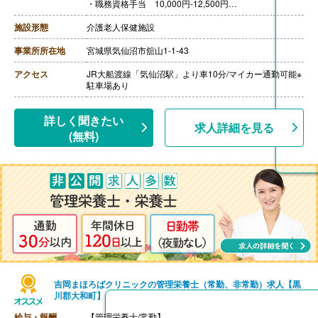
・職務資格手当 10,000円-12,500円
・等級資格手当 10,000円-12,500円
・職務手当 20,000円
施設形態
介護老人保健施設
［その他手当］
・処遇改善手当
事業所所在地
宮城県気仙沼市舘山1-1-43
【賞与】年3回（計3.20ヶ月分）※前年度実績
【通勤手当】あり（上限10,000円/月）
アクセス
JR大船渡線「気仙沼駅」より車10分/マイカー通勤可能※
【昇給】あり（1月あたり-1,487円）※前年度実績
駐車場あり
【退職金】あり※勤続3年以上、共済加入
詳しく聞きたい
求人詳細を見る
(無料)
吉岡まほろばクリニックの管理栄養士（常勤、非常勤）求人【黒
川郡大和町】
給与・報酬
【管理栄養士/常勤】