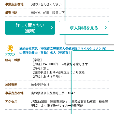
・リーダー手当 4,000円
事業所所在地
お問い合わせください
・チーフ手当 15,000円-30,000円
・セカンドチーフ手当 10,000円
最寄り駅
曽波神、蛇田、陸前山下
・配偶者手当 5,000円※世帯主に限る
・扶養手当 3,000円
・正月手当 最大4,000円/日
詳しく聞きたい
求人詳細を見る
【賞与】あり
(無料)
【通勤手当】あり（全額支給）※2km以上
【昇給】あり
株式会社東武（登米市立豊里老人保健施設スマイルとよさと内）
の管理栄養士（常勤）求人【登米市】
給与・報酬
【常勤】
【月給】240,000円- ※経験を考慮します
【賞与】無し
【通勤手当】あり※社内規定により支給
【昇給】あり（年1回）
【退職金】なし
施設形態
給食委託会社
事業所所在地
宮城県登米市豊里町土手下104-1
アクセス
JR気仙沼線「陸前豊里駅」、三陸縦貫自動車道「桃生豊
里I.C」より車で5分/マイカー通勤可能