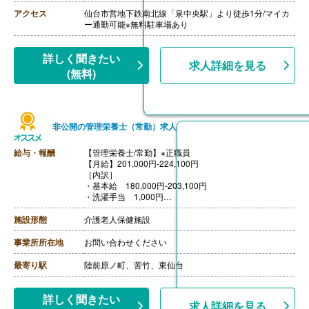
・法人本部メンバー手当 40,000円/月
アクセス
仙台市営地下鉄南北線「泉中央駅」より徒歩1分/マイカ
・エリアマネージャー手当 80,000円/月
ー通勤可能※無料駐車場あり
・マネージャー手当 50,000円/月
・チーフ手当 15,000円/月
※他評価制度による手当あり
詳しく聞きたい
求人詳細を見る
【賞与】年2回（914,279円）※2023-2024年度実績、内
(無料)
視鏡検査売上に連動
【通勤手当】あり（上限なし、実費支給）
【昇給】年1回（4月）※就業規則による
【退職金】あり※勤続年数不問
非公開の管理栄養士（常勤）求人
給与・報酬
【管理栄養士/常勤】※正職員
【月給】201,000円-224,100円
［内訳］
・基本給 180,000円-203,100円
・洗濯手当 1,000円
・資格手当 20,000円
［その他手当］
施設形態
介護老人保健施設
・家族手当 20,000円/月（1人）、30,000円/月（2人以
上）
事業所所在地
お問い合わせください
・住宅手当 10,000円/月（※家族手当非該当で、本人契
約借家に居住の場合）
最寄り駅
陸前原ノ町、苦竹、東仙台
【賞与】年2回（計4.20ヶ月分）※前年度実績
【通勤手当】あり（上限21,000円/月）
【昇給】あり（1月あたり3.40％-4.00％）※前年度実績
詳しく聞きたい
求人詳細を見る
【退職金】あり※勤続2年以上