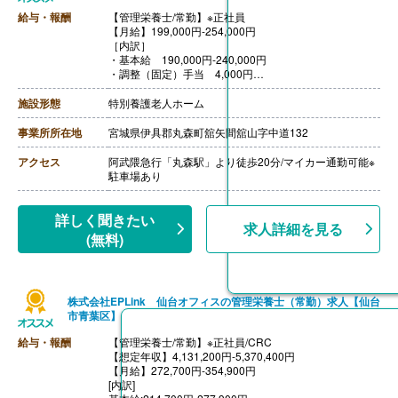
給与・報酬
【管理栄養士/常勤】※正社員
【月給】199,000円-254,000円
［内訳］
・基本給 190,000円-240,000円
・調整（固定）手当 4,000円
・資格手当 5,000円-10,000円
［その他手当］
施設形態
特別養護老人ホーム
・住宅手当 あり
【賞与】年2回（計4.00ヶ月分）※前年度実績
事業所所在地
宮城県伊具郡丸森町舘矢間舘山字中道132
【通勤手当】あり（上限50,000円/月）
【昇給】あり（1月あたり500円-2,000円）※前年度実績
アクセス
阿武隈急行「丸森駅」より徒歩20分/マイカー通勤可能※
【退職金】あり※勤続1年以上、退職金共済加入
駐車場あり
詳しく聞きたい
求人詳細を見る
(無料)
株式会社EPLink 仙台オフィスの管理栄養士（常勤）求人【仙台
市青葉区】
給与・報酬
【管理栄養士/常勤】※正社員/CRC
【想定年収】4,131,200円-5,370,400円
【月給】272,700円-354,900円
[内訳]