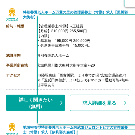
特別養護老人ホーム万葉の里の管理栄養士（常勤）求人【黒川郡
大衡村】
給与・報酬
【管理栄養士/常勤】※正社員
【月給】210,000円-265,500円
［内訳］
・基本給 195,000円-250,500円
・処遇改善資格手当 15,000円
【賞与】年2回（計2.50ヶ月分）※前年度実績
【通勤手当】あり（上限20,000円/月）
施設形態
特別養護老人ホーム
【昇給】あり（1月あたり1,100円-1,300円）※前年度実
績
事業所所在地
宮城県黒川郡大衡村大衡字大童7-20
【退職金】なし
アクセス
JR陸羽東線「西古川駅」より車で21分/宮城交通高速バ
ス「五反田停留所」より徒歩3分/マイカー通勤可能※無料
駐車場あり
詳しく聞きたい
求人詳細を見る
(無料)
地域密着型特別養護老人ホーム阿武隈ジェロントピアの管理栄養
士（常勤）求人【伊具郡丸森町】