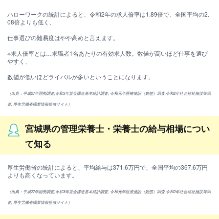
ハローワークの統計によると、令和2年の求人倍率は1.89倍で、全国平均の2.
08倍よりも低く、
仕事選びの難易度はやや高めと言えます。
※求人倍率とは…求職者1名あたりの有効求人数。数値が高いほど仕事を選び
やすく、
数値が低いほどライバルが多いということになります。
（出典：平成27年国勢調査,令和3年賃金構造基本統計調査, 令和元年医療施設（動態）調査,令和2年社会福祉施設等調
査, 厚生労働省職業情報提供サイト）
宮城県の管理栄養士・栄養士の給与相場につい
て知る
厚生労働省の統計によると、平均給与は371.6万円で、全国平均の367.6万円
よりも高くなっています。
（出典：平成27年国勢調査,令和3年賃金構造基本統計調査, 令和元年医療施設（動態）調査,令和2年社会福祉施設等調
査, 厚生労働省職業情報提供サイト）