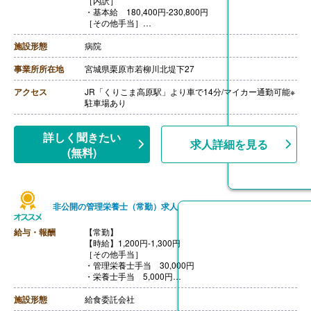
［内訳］
・基本給 180,400円-230,800円
［その他手当］
・業務手当 15,000円
【賞与】年2回（計2.30ヶ月分）※前年度実績
施設形態
病院
【通勤手当】あり（上限18,000円/月）
【昇給】あり（1月あたり1.00％-1.50％）※前年度実績
事業所所在地
宮城県栗原市若柳川北堤下27
【退職金】なし（退職金共済加入）
アクセス
JR「くりこま高原駅」より車で14分/マイカー通勤可能※
駐車場あり
詳しく聞きたい
求人詳細を見る
(無料)
非公開の管理栄養士（常勤）求人
給与・報酬
【常勤】
【時給】1,200円-1,300円
［その他手当］
・管理栄養士手当 30,000円
・栄養士手当 5,000円
・調理師手当 5,000円
・衛生管理者手当 5,000円※衛生管理者に任命された場
施設形態
給食委託会社
合