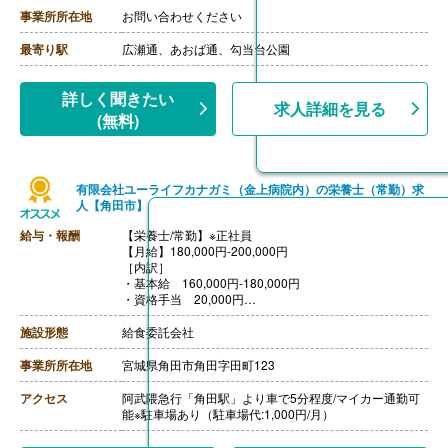
事業所所在地
お問い合わせください
最寄り駅
広瀬通、あおば通、勾当台公園
詳しく聞きたい
求人詳細を見る
(無料)
有限会社ユーライフカナガミ（金上病院内）の栄養士（常勤）求
人【角田市】
給与・報酬
【栄養士/常勤】※正社員
【月給】180,000円-200,000円
［内訳］
・基本給 160,000円-180,000円
・資格手当 20,000円
【賞与】年2回（計4.00ヶ月分）※前年度実績
【通勤手当】あり（上限30,000円/月）
施設形態
給食委託会社
【昇給】あり（年1回）※1月あたり3,000円〜5,000円
（前年度実績）
事業所所在地
宮城県角田市角田字田町123
【退職金】あり※勤続3年以上
アクセス
阿武隈急行「角田駅」より車で5分程度/マイカー通勤可
能※駐車場あり（駐車場代:1,000円/月）