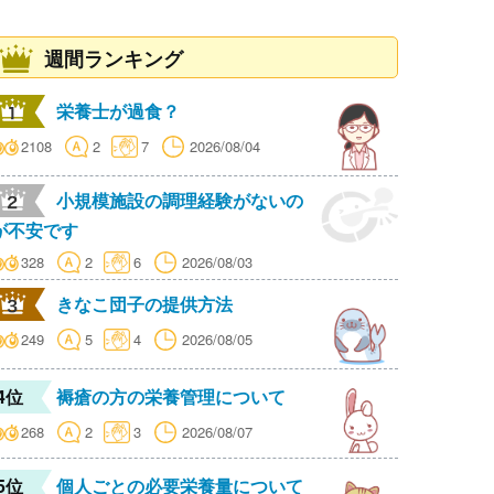
週間ランキング
栄養士が過食？
2108
2
7
2026/08/04
小規模施設の調理経験がないの
が不安です
328
2
6
2026/08/03
きなこ団子の提供方法
249
5
4
2026/08/05
4位
褥瘡の方の栄養管理について
268
2
3
2026/08/07
5位
個人ごとの必要栄養量について