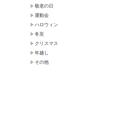
敬老の日
運動会
ハロウィン
冬至
クリスマス
年越し
その他