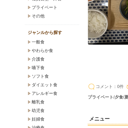
プライベート
その他
ジャンルから探す
一般食
やわらか食
介護食
嚥下食
ソフト食
ダイエット食
コメント：0件
アレルギー食
プライベート/夕食/夏
離乳食
幼児食
メニュー
妊婦食
治療食