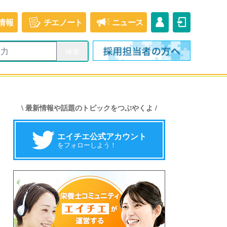
情報
チエ
ノート
ニュース
\ 最新情報や話題のトピックをつぶやくよ /
エイチエ公式アカウント
をフォローしよう！