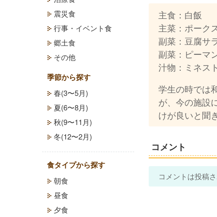
主食：白飯
震災食
主菜：ポーク
行事・イベント食
副菜：豆腐サ
郷土食
副菜：ピーマ
その他
汁物：ミネス
季節から探す
学生の時では
春(3〜5月)
が、今の施設
夏(6〜8月)
けが良いと聞
秋(9〜11月)
冬(12〜2月)
コメント
食タイプから探す
コメントは投稿さ
朝食
昼食
夕食