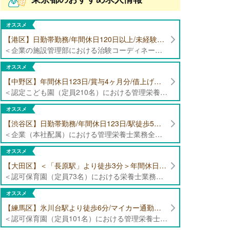
オススメ
【港区】日勤帯勤務/年間休日120日以上/未経験者歓迎/健康食品の臨床試験に携わる管理栄養士・栄養士の治験コーディネーター募集！
＜企業の施設管理部における治験コーディネーター業務全般＞ ・健康食品の臨床試験に伴う指導 ・スケジュール調整等の被験者管理 ・データ収集、書類作成 ・医療機関にて被験者への説明や誘導 ・栄養指導、栄養計算
オススメ
【中野区】年間休日123日/賞与4ヶ月分/借上げ住宅制度あり 認定こども園（定員210名）にて管理栄養士・栄養士募集！
＜認定こども園（定員210名）における管理栄養士・栄養士業務全般＞ ・管理栄養士、栄養士業務全般
オススメ
【渋谷区】日勤帯勤務/年間休日123日/駅徒歩5分/企業（本社配属）にて管理栄養士募集！
＜企業（本社配属）における管理栄養士業務全般＞ ・本社および在宅（週1日程度）で、運営・受託する保育園（約50箇所）の管理栄養士・マネジメント業務全般 ・調理指導、育成 ・調理代行※欠員時 ・衛生管理 ・献立作成 ・食材発注 ・園長、調理スタッフとの給食会議 ・クライアント企業との給食会議（食育等の企画提案） ・採用業務（面接・施設見学同行）など ・担当保育園の定期巡回（直行やオンライン対応あり） ※23区内の認可保育園や、事業所内保育園（市川市、古河市、厚木市・追浜等）
オススメ
【大田区】＜「長原駅」より徒歩3分＞年間休日120日以上/最大10連休取得可能/日勤帯勤務のみ 認可保育園（定員73名）にて、栄養士の募集！
＜認可保育園（定員73名）における栄養士業務全般＞ ・調理（朝おやつ・給食・おやつ・補食） ・盛付け、片づけ ・食育、保育室への給食ラウンド、事務業務 ・調理室のお掃除、備蓄の確認、発注など ※定員:73名(0歳児6名、1歳歳児10名、2歳児12名、3歳-5歳児各15名)
オススメ
【練馬区】氷川台駅より徒歩6分/マイカー通勤可能/年間休日120日/賞与高水準 認可保育園（定員101名）にて管理栄養士・栄養士・調理師募集！
＜認可保育園（定員101名）における管理栄養士・栄養士・調理師業務全般＞ ・調理業務全般 ・離乳食、アレルギー除去食対応 ・食育活動