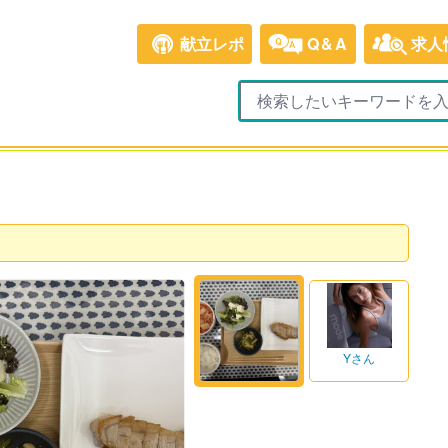
献立レポ
Q&A
求人
Yさん