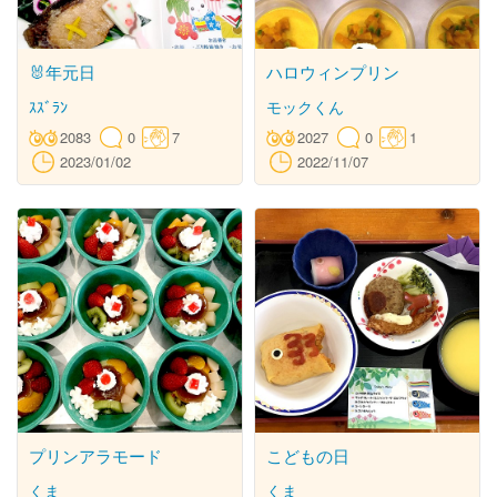
🐰年元日
ハロウィンプリン
ｽｽﾞﾗﾝ
モックくん
2083
0
7
2027
0
1
2023/01/02
2022/11/07
プリンアラモード
こどもの日
くま
くま