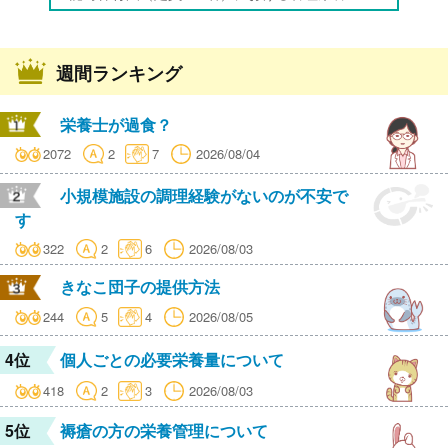
週間ランキング
栄養士が過食？
2072
2
7
2026/08/04
小規模施設の調理経験がないのが不安で
す
322
2
6
2026/08/03
きなこ団子の提供方法
244
5
4
2026/08/05
4位
個人ごとの必要栄養量について
418
2
3
2026/08/03
5位
褥瘡の方の栄養管理について