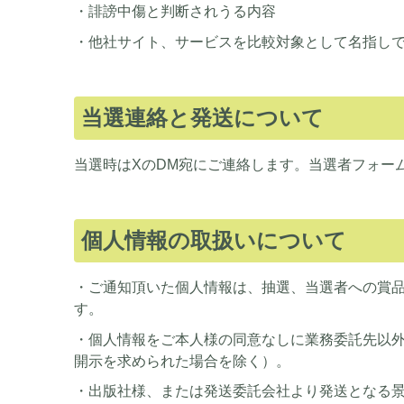
・誹謗中傷と判断されうる内容
・他社サイト、サービスを比較対象として名指し
当選連絡と発送について
当選時はXのDM宛にご連絡します。当選者フォー
個人情報の取扱いについて
・ご通知頂いた個人情報は、抽選、当選者への賞
す。
・個人情報をご本人様の同意なしに業務委託先以
開示を求められた場合を除く）。
・出版社様、または発送委託会社より発送となる