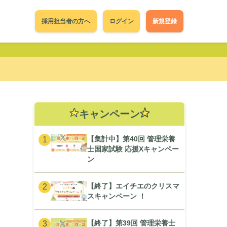
採用担当者の方へ
ログイン
新規登録
キャンペーン
【集計中】第40回 管理栄養
1
士国家試験 応援Xキャンペー
ン
【終了】エイチエのクリスマ
2
スキャンペーン ！
【終了】第39回 管理栄養士
3