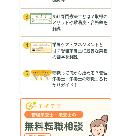
体験談
NST専門療法士とは？取得の
3
メリットや難易度・合格率を
解説
栄養ケア・マネジメントと
4
は？管理栄養士に必要な業務
の基本を解説！
転職って何から始める？管理
5
栄養士・栄養士の転職まるわ
かりガイド！