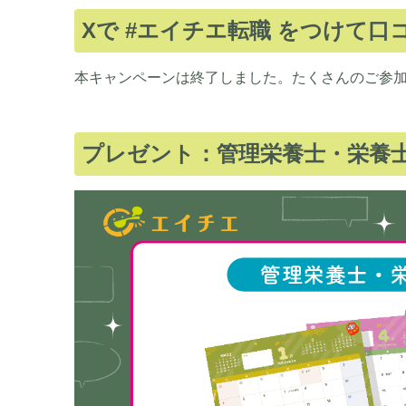
Xで #エイチエ転職 をつけて
本キャンペーンは終了しました。たくさんのご参
プレゼント：管理栄養士・栄養士向