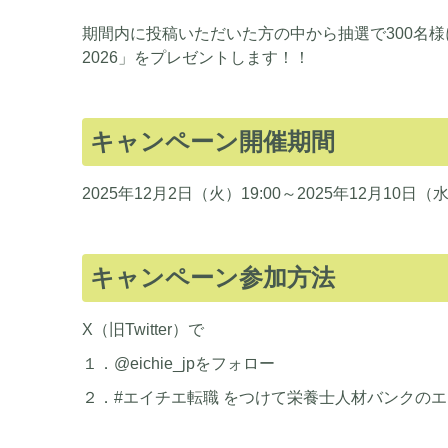
期間内に投稿いただいた方の中から抽選で300名
2026」をプレゼントします！！
キャンペーン開催期間
2025年12月2日（火）19:00～2025年12月10日（水
キャンペーン参加方法
X（旧Twitter）で
１．@eichie_jpをフォロー
２．#エイチエ転職 をつけて栄養士人材バンクの