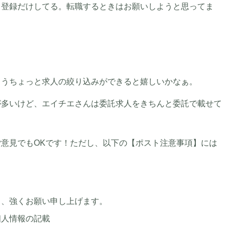
ら登録だけしてる。転職するときはお願いしようと思ってま
もうちょっと求人の絞り込みができると嬉しいかなぁ。
が多いけど、エイチエさんは委託求人をきちんと委託で載せて
意見でもOKです！ただし、以下の【ポスト注意事項】には
う、強くお願い申し上げます。
個人情報の記載