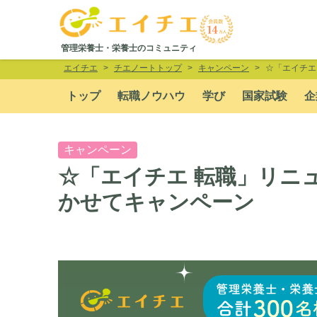
管理栄養士・栄養士のコミュニティ
エイチエ
チエノートトップ
キャンペーン
☆「エイチエ
トップ
転職ノウハウ
学び
国家試験
企
キャンペーン
☆「エイチエ 転職」リニ
かせてキャンペーン