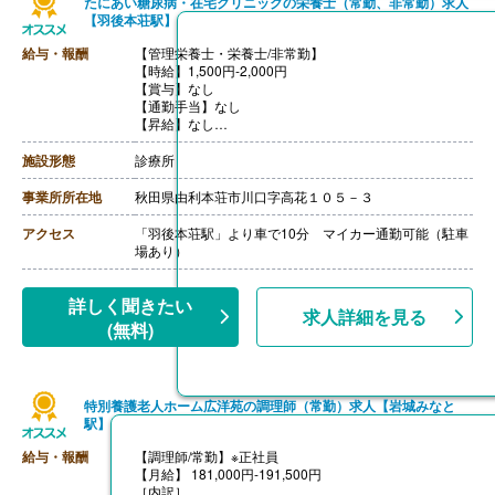
たにあい糖尿病・在宅クリニックの栄養士（常勤、非常勤）求人
【羽後本荘駅】
給与・報酬
【管理栄養士・栄養士/非常勤】
【時給】1,500円-2,000円
【賞与】なし
【通勤手当】なし
【昇給】なし
【退職金】なし
施設形態
診療所
事業所所在地
秋田県由利本荘市川口字高花１０５－３
アクセス
「羽後本荘駅」より車で10分 マイカー通勤可能（駐車
場あり）
詳しく聞きたい
求人詳細を見る
(無料)
特別養護老人ホーム広洋苑の調理師（常勤）求人【岩城みなと
駅】
給与・報酬
【調理師/常勤】※正社員
【月給】 181,000円-191,500円
［内訳］