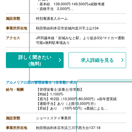
・基本給 139,000円-149,500円※経験考慮
・資格手当 2,000円
・業務処遇手当 25,000円
・賃上支援補助手当 15,000円
施設形態
特別養護老人ホーム
［その他手当］
・家族手当 社会保険加入者5,000円/月 未加入高校生
事業所所在地
秋田県由利本荘市岩城内道川字上山134
8,000円/月 未加入大学生・大学院生・専修学生15,000
円/月
アクセス
JR羽越本線「岩城みなと駅」より徒歩3分/マイカー通勤
【賞与】年2回（計3.80ヶ月分）※前年度実績
可能※無料駐車場あり
【通勤手当】あり（上限31,600円/月）
【昇給】あり（1月あたり1,500円-3,500円）※前年度実
績、年間業績及び人事考課による
詳しく聞きたい
求人詳細を見る
【退職金】あり※勤続3年以上
(無料)
アルメリアの里の管理栄養士（非常勤）求人
給与・報酬
【管理栄養士;栄養士/非常勤】
【時給】1,100円-
【賞与】年2回（10,000円-80,000円）※前年度実績
【通勤手当】あり（上限10,000円/月）
【昇給】あり （10円-50円）※業績による
【退職金】なし
施設形態
ショートステイ事業所
事業所所在地
秋田県由利本荘市浜三川字西大台137-18