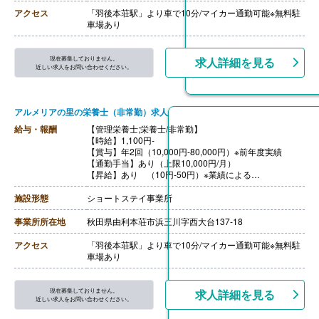
アクセス
「羽後本荘駅」より車で10分/マイカー通勤可能※無料駐
車場あり
現在募集しておりません。
求人詳細を見る
近しい求人をお問い合わせください。
アルメリアの里の栄養士（非常勤）求人
給与・報酬
【管理栄養士;栄養士/非常勤】
【時給】1,100円-
【賞与】年2回（10,000円-80,000円）※前年度実績
【通勤手当】あり（上限10,000円/月）
【昇給】あり （10円-50円）※業績による
【退職金】なし
施設形態
ショートステイ事業所
事業所所在地
秋田県由利本荘市浜三川字西大台137-18
アクセス
「羽後本荘駅」より車で10分/マイカー通勤可能※無料駐
車場あり
現在募集しておりません。
求人詳細を見る
近しい求人をお問い合わせください。