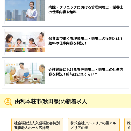
病院・クリニックにおける管理栄養士・栄養士
の仕事内容や給料
保育園で働く管理栄養士・栄養士の役割とは？
給料や仕事内容を解説！
介護施設における管理栄養士・栄養士の仕事内
容を解説！給与はどれくらい？
由利本荘市(秋田県)の新着求人
社会福祉法人久盛福祉会特別
株式会社アルメリアの里アル
株
養護老人ホーム広洋苑
メリアの里
メ