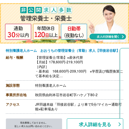
特別養護老人ホーム おおうちの管理栄養士（常勤）求人【羽後岩谷駅】
給与・報酬
【管理栄養士/常勤】※産休代替
【月給】178,600円-219,100円
［内訳］
・基本給 168,600円-209,100円 ※学歴及び職歴換算に
て基本給を決定
・資格手当 管理栄養士10,000円
［その他手当］
施設形態
特別養護老人ホーム
・時間外勤務手当
・休日勤務手当
事業所所在地
秋田県由利本荘市岩谷町字ハケノ下80-2
【賞与】なし
【通勤手当】あり（上限30,000円/月）※規定支給
アクセス
JR羽越本線「羽後岩谷駅」より車で5分/マイカー通勤可
【昇給】なし
能※駐車場あり
【退職金】なし
現在募集しておりません。
求人詳細を見る
近しい求人をお問い合わせください。