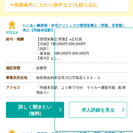
▼検索条件(こだわり条件など)を絞り込む
たにあい糖尿病・在宅クリニックの管理栄養士（常勤、非常勤）
求人【羽後本荘駅】
給与・報酬
【管理栄養士/常勤】※正社員
【月給】180,000円-300,000円
［内訳］
・基本給 180,000円-300,000円
【賞与】なし
【昇給】なし
【退職金】なし
施設形態
診療所
++++++++++++++++++++
【管理栄養士・栄養士/非常勤】
事業所所在地
秋田県由利本荘市川口字高花１０５－３
【時給】1,500円-2,000円
【賞与】なし
アクセス
「羽後本荘駅」より車で10分 マイカー通勤可能（駐車
【通勤手当】なし
場あり）
【昇給】なし
【退職金】なし
詳しく聞きたい
求人詳細を見る
(無料)