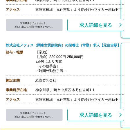
【通勤手当】あり ※片道2km以上
【昇給】あり
アクセス
東急東横線「元住吉駅」より徒歩7分/マイカー通勤不可
現在募集しておりません。
求人詳細を見る
近しい求人をお問い合わせください。
株式会社メフォス（関東労災病院内）の栄養士（常勤）求人【元住吉駅】
給与・報酬
【常勤】
【月給】220,000円-250,000円
※経験により考慮
［その他手当］
・時間外勤務手当
・深夜勤務手当
・年末年始手当
施設形態
給食委託会社
・日曜日/祝日手当
【賞与】年2回 ※賞与無しで月額増も相談可能
事業所所在地
神奈川県 川崎市中原区 木月住吉町1-1
【通勤手当】あり ※片道2km以上
【昇給】あり
アクセス
東急東横線「元住吉駅」より徒歩7分/マイカー通勤不可
現在募集しておりません。
求人詳細を見る
近しい求人をお問い合わせください。