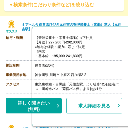
▼検索条件(こだわり条件など)を絞り込む
ミアヘルサ保育園ひびき元住吉の管理栄養士（常勤）求人【元住
吉駅】
給与・報酬
【管理栄養士・栄養士/常勤】※正社員
【月給】227,200円-292,030円
※給与は経験・能力に応じて決定
［内訳］
・基本給 195,000-241,830円
・資格手当 栄養士5,000円、管理栄養士10,000円
・調整手当 27,200円
施設形態
保育園(認可)
［その他手当］
・住宅手当 5,000円※規定あり
事業所所在地
神奈川県 川崎市中原区 西加瀬2-2
・役職手当
・家族手当※規定あり
アクセス
東急東横線・目黒線「元住吉駅」より徒歩12分/臨港バ
【賞与】年2回（計2.00ヶ月分）※前年度実績
ス・川崎市バス「苅宿バス停」より徒歩1分
【通勤手当】あり（上限50,000円/月）
【昇給】あり（年1回）
【退職金】あり※確定拠出年金
詳しく聞きたい
求人詳細を見る
(無料)