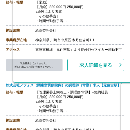
給与・報酬
【常勤】
【月給】220,000円-250,000円
※経験により考慮
［その他手当］
・時間外勤務手当
・深夜勤務手当
・年末年始手当
施設形態
給食委託会社
・日曜日/祝日手当
【賞与】年2回 ※賞与無しで月額増も相談可能
事業所所在地
神奈川県 川崎市中原区 木月住吉町1-1
【通勤手当】あり ※片道2km以上
【昇給】あり
アクセス
東急東横線「元住吉駅」より徒歩7分/マイカー通勤不可
現在募集しておりません。
求人詳細を見る
近しい求人をお問い合わせください。
株式会社メフォス（関東労災病院内）の調理師（常勤）求人【元住吉駅】
給与・報酬
【管理栄養士栄養士・調理師/常勤】※契約社員
【月給】220,000円-250,000円
※経験により考慮
［その他手当］
・時間外勤務手当
・深夜勤務手当
・年末年始手当
施設形態
給食委託会社
・日曜日/祝日手当
【賞与】年2回 ※賞与無しで月額増も相談可能
事業所所在地
神奈川県 川崎市中原区 木月住吉町1-1