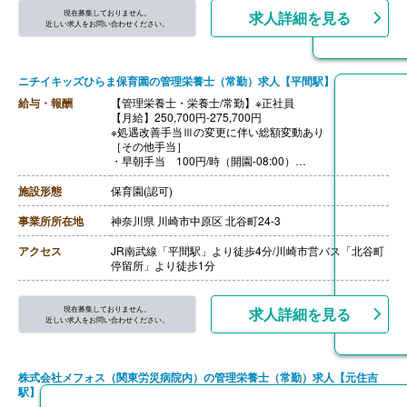
現在募集しておりません。
求人詳細を見る
近しい求人をお問い合わせください。
ニチイキッズひらま保育園の管理栄養士（常勤）求人【平間駅】
給与・報酬
【管理栄養士・栄養士/常勤】※正社員
【月給】250,700円-275,700円
※処遇改善手当Ⅲの変更に伴い総額変動あり
［その他手当］
・早朝手当 100円/時（開園-08:00）
・夜間手当 100円/時（18:00-閉園）
・残業代 1分単位で支給
施設形態
保育園(認可)
【賞与】年3回（全国平均1,095,625円/年）※前年度実績
※6月、12月、3月支給、3月分は処遇改善加算一時金支給
事業所所在地
神奈川県 川崎市中原区 北谷町24-3
※評価期間中に基準に満たす勤務実績がない等の事情が
ある場合は支給額0円
アクセス
JR南武線「平間駅」より徒歩4分/川崎市営バス「北谷町
【通勤手当】あり（上限50,000円/月）
停留所」より徒歩1分
【昇給】年1回
現在募集しておりません。
求人詳細を見る
近しい求人をお問い合わせください。
株式会社メフォス（関東労災病院内）の管理栄養士（常勤）求人【元住吉
駅】