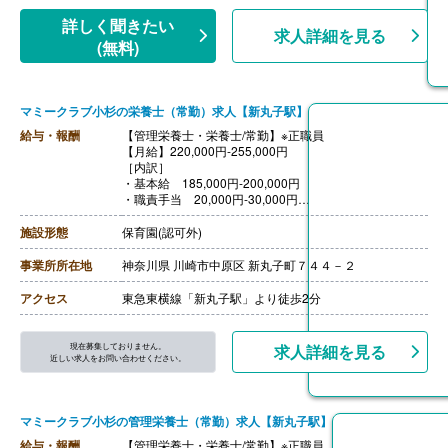
詳しく聞きたい
求人詳細を見る
(無料)
マミークラブ小杉の栄養士（常勤）求人【新丸子駅】
給与・報酬
【管理栄養士・栄養士/常勤】※正職員
【月給】220,000円-255,000円
［内訳］
・基本給 185,000円-200,000円
・職責手当 20,000円-30,000円
・被服手当 5,000円
・職務手当 10,000円-20,000円
施設形態
保育園(認可外)
【賞与】年2回（計3.50ヶ月分）※前年度実績、初年度の
賞与は1-3ヶ月分
事業所所在地
神奈川県 川崎市中原区 新丸子町７４４－２
【通勤手当】あり（上限なし）
【昇給】あり（1月あたり2,000円-10,000円）※前年度実
アクセス
東急東横線「新丸子駅」より徒歩2分
績
【退職金】あり※勤続5年以上、共済加入
現在募集しておりません。
求人詳細を見る
近しい求人をお問い合わせください。
マミークラブ小杉の管理栄養士（常勤）求人【新丸子駅】
給与・報酬
【管理栄養士・栄養士/常勤】※正職員