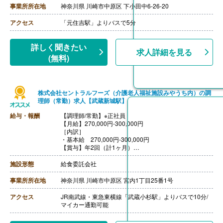
事業所所在地
神奈川県 川崎市中原区 下小田中6-26-20
アクセス
「元住吉駅」よりバスで5分
詳しく聞きたい
求人詳細を見る
(無料)
株式会社セントラルフーズ（介護老人福祉施設みやうち内）の調
理師（常勤）求人【武蔵新城駅】
給与・報酬
【調理師/常勤】※正社員
【月給】270,000円-300,000円
［内訳］
・基本給 270,000円-300,000円
【賞与】年2回（計1ヶ月）
【通勤手当】あり（上限なし）
【昇給】有（定時・随時改定による）※業績による
施設形態
給食委託会社
【退職金】有（社内規定による）
事業所所在地
神奈川県 川崎市中原区 宮内1丁目25番1号
アクセス
JR南武線・東急東横線「武蔵小杉駅」よりバスで10分/
マイカー通勤可能