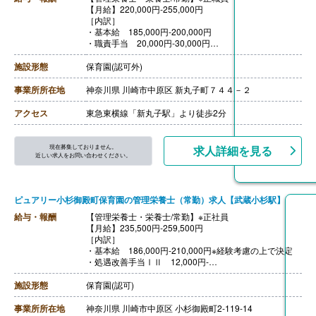
【月給】220,000円-255,000円
［内訳］
・基本給 185,000円-200,000円
・職責手当 20,000円-30,000円
・被服手当 5,000円
・職務手当 10,000円-20,000円
施設形態
保育園(認可外)
【賞与】年2回（計3.50ヶ月分）※前年度実績、初年度の
賞与は1-3ヶ月分
事業所所在地
神奈川県 川崎市中原区 新丸子町７４４－２
【通勤手当】あり（上限なし）
【昇給】あり（1月あたり2,000円-10,000円）※前年度実
アクセス
東急東横線「新丸子駅」より徒歩2分
績
【退職金】あり※勤続5年以上、共済加入
現在募集しておりません。
求人詳細を見る
近しい求人をお問い合わせください。
ピュアリー小杉御殿町保育園の管理栄養士（常勤）求人【武蔵小杉駅】
給与・報酬
【管理栄養士・栄養士/常勤】※正社員
【月給】235,500円-259,500円
［内訳］
・基本給 186,000円-210,000円※経験考慮の上で決定
・処遇改善手当ⅠⅡ 12,000円-
・処遇改善手当Ⅲ 12,500円-21,000円
・資格手当 20,000円※管理栄養士は40,000円
施設形態
保育園(認可)
・皆勤手当 5,000円
［その他手当］
事業所所在地
神奈川県 川崎市中原区 小杉御殿町2-119-14