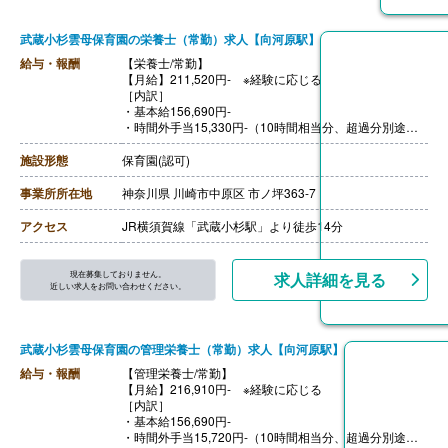
武蔵小杉雲母保育園の栄養士（常勤）求人【向河原駅】
給与・報酬
【栄養士/常勤】
【月給】211,520円- ※経験に応じる
［内訳］
・基本給156,690円-
・時間外手当15,330円-（10時間相当分、超過分別途支
給）
・資格手当15,000円
施設形態
保育園(認可)
・処遇改善手当15,000円
・その他手当9,500円
事業所所在地
神奈川県 川崎市中原区 市ノ坪363-7
【賞与】年3回（7月・12月・4月) ※評価・業績によって
変動あり
アクセス
JR横須賀線「武蔵小杉駅」より徒歩14分
※それぞれの賞与に合わせ別途、処遇改善金等（各60,00
0円以上）を上乗せして支給
【通勤手当】あり（全額支給）
現在募集しておりません。
求人詳細を見る
【昇給】あり（年1回）
近しい求人をお問い合わせください。
【退職金】あり
武蔵小杉雲母保育園の管理栄養士（常勤）求人【向河原駅】
給与・報酬
【管理栄養士/常勤】
【月給】216,910円- ※経験に応じる
［内訳］
・基本給156,690円-
・時間外手当15,720円-（10時間相当分、超過分別途支