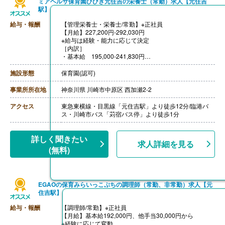
ミアヘルサ保育園ひびき元住吉の栄養士（常勤）求人【元住吉
駅】
給与・報酬
【管理栄養士・栄養士/常勤】※正社員
【月給】227,200円-292,030円
※給与は経験・能力に応じて決定
［内訳］
・基本給 195,000-241,830円
・資格手当 栄養士5,000円、管理栄養士10,000円
・調整手当 27,200円
施設形態
保育園(認可)
［その他手当］
・住宅手当 5,000円※規定あり
事業所所在地
神奈川県 川崎市中原区 西加瀬2-2
・役職手当
・家族手当※規定あり
アクセス
東急東横線・目黒線「元住吉駅」より徒歩12分/臨港バ
【賞与】年2回（計2.00ヶ月分）※前年度実績
ス・川崎市バス「苅宿バス停」より徒歩1分
【通勤手当】あり（上限50,000円/月）
【昇給】あり（年1回）
【退職金】あり※確定拠出年金
詳しく聞きたい
求人詳細を見る
(無料)
EGAOの保育みらいっこぷちの調理師（常勤、非常勤）求人【元
住吉駅】
給与・報酬
【調理師/常勤】※正社員
【月給】基本給192,000円、他手当30,000円から
※経験に応じて変動