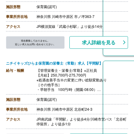
給）
・資格手当20,000円
施設形態
保育園(認可)
・処遇改善手当15,000円
・その他手当9,500円
事業所所在地
神奈川県 川崎市中原区 市ノ坪363-7
【賞与】年3回（7月・12月・4月) ※評価・業績によって
変動あり
アクセス
JR横須賀線「武蔵小杉駅」より徒歩14分
※それぞれの賞与に合わせ別途、処遇改善金等（各60,00
0円以上）を上乗せして支給
【通勤手当】あり（全額支給）
現在募集しておりません。
求人詳細を見る
【昇給】あり（年1回）
近しい求人をお問い合わせください。
【退職金】あり
ニチイキッズひらま保育園の栄養士（常勤）求人【平間駅】
給与・報酬
【管理栄養士・栄養士/常勤】※正社員
【月給】250,700円-275,700円
※処遇改善手当Ⅲの変更に伴い総額変動あり
［その他手当］
・早朝手当 100円/時（開園-08:00）
・夜間手当 100円/時（18:00-閉園）
・残業代 1分単位で支給
施設形態
保育園(認可)
【賞与】年3回（全国平均1,095,625円/年）※前年度実績
※6月、12月、3月支給、3月分は処遇改善加算一時金支給
事業所所在地
神奈川県 川崎市中原区 北谷町24-3
※評価期間中に基準に満たす勤務実績がない等の事情が
ある場合は支給額0円
アクセス
JR南武線「平間駅」より徒歩4分/川崎市営バス「北谷町
【通勤手当】あり（上限50,000円/月）
停留所」より徒歩1分
【昇給】年1回