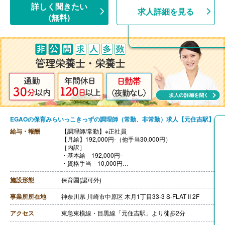
詳しく聞きたい
求人詳細を見る
(無料)
EGAOの保育みらいっこきっずの調理師（常勤、非常勤）求人【元住吉駅】
給与・報酬
【調理師/常勤】※正社員
【月給】192,000円-（他手当30,000円）
［内訳］
・基本給 192,000円‐
・資格手当 10,000円
・書類手当 5,000円
・経験手当 5,000円
施設形態
保育園(認可外)
・皆勤手当 2,000円
・調理担当責任者手当 8,000円
事業所所在地
神奈川県 川崎市中原区 木月1丁目33-3 S-FLAT II 2F
++++++++++++++++++++
【調理師/非常勤】
アクセス
東急東横線・目黒線「元住吉駅」より徒歩2分
【時給】1,300円-