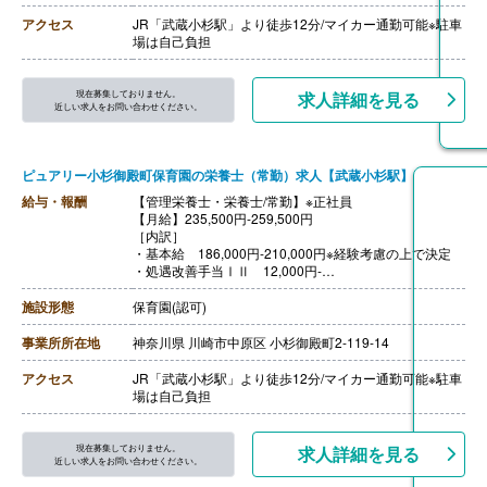
・住宅手当 条件有
【賞与】年2回（計2.00ヶ月分）※前年度実績
アクセス
JR「武蔵小杉駅」より徒歩12分/マイカー通勤可能※駐車
【通勤手当】あり（上限20,000円/月）
場は自己負担
【昇給】あり（1月あたり1,000円-）※前年度実績
現在募集しておりません。
求人詳細を見る
近しい求人をお問い合わせください。
ピュアリー小杉御殿町保育園の栄養士（常勤）求人【武蔵小杉駅】
給与・報酬
【管理栄養士・栄養士/常勤】※正社員
【月給】235,500円-259,500円
［内訳］
・基本給 186,000円-210,000円※経験考慮の上で決定
・処遇改善手当ⅠⅡ 12,000円-
・処遇改善手当Ⅲ 12,500円-21,000円
・資格手当 20,000円※管理栄養士は40,000円
施設形態
保育園(認可)
・皆勤手当 5,000円
［その他手当］
事業所所在地
神奈川県 川崎市中原区 小杉御殿町2-119-14
・住宅手当 条件有
【賞与】年2回（計2.00ヶ月分）※前年度実績
アクセス
JR「武蔵小杉駅」より徒歩12分/マイカー通勤可能※駐車
【通勤手当】あり（上限20,000円/月）
場は自己負担
【昇給】あり（1月あたり1,000円-）※前年度実績
現在募集しておりません。
求人詳細を見る
近しい求人をお問い合わせください。