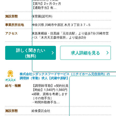
【賞与】2ヶ月-3ヶ月
【通勤手当】有
【昇給】年1回
【退職金】あり※勤続1年以上
施設形態
保育園(認可外)
++++++++++++++++++++
【調理師/非常勤】
事業所所在地
神奈川県 川崎市中原区 木月３丁目３７−５
【時給】1,300円-
【賞与】なし
アクセス
東急東横線・目黒線「元住吉駅」より徒歩7分/川崎市営
【通勤手当】あり
バス「木月天王森停留所」より徒歩2分
【退職金】なし
詳しく聞きたい
求人詳細を見る
(無料)
株式会社シダックスフードサービス（ニチイホーム元住吉内）の
調理師（常勤）求人【武蔵中原駅】
給与・報酬
【調理師/常勤】※契約社員
【時給】1,540円-1,560円
※経験、資格を考慮します
［その他手当］
・時間外勤務手当
・休日勤務手当
・深夜勤務手当（22:00-翌05:00）
施設形態
給食委託会社
【通勤手当】あり（上限なし）※片道2km以上